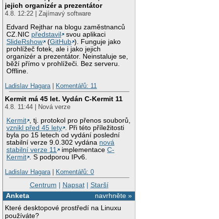
jejich organizér a prezentátor
4.8. 12:22 | Zajímavý software
Edvard Rejthar na blogu zaměstnanců
CZ.NIC
představil
svou aplikaci
SlideRshow
(
GitHub
). Funguje jako
prohlížeč fotek, ale i jako jejich
organizér a prezentátor. Neinstaluje se,
běží přímo v prohlížeči. Bez serveru.
Offline.
Ladislav Hagara
|
Komentářů: 11
Kermit má 45 let. Vydán C-Kermit 11
4.8. 11:44 | Nová verze
Kermit
, tj. protokol pro přenos souborů,
vznikl před 45 lety
. Při této příležitosti
byla po 15 letech od vydání poslední
stabilní verze 9.0.302 vydána
nová
stabilní verze 11
implementace
C-
Kermit
. S podporou IPv6.
Ladislav Hagara
|
Komentářů: 0
Centrum
|
Napsat
|
Starší
Anketa
navrhněte »
Které desktopové prostředí na Linuxu
používáte?