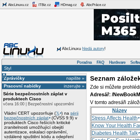
AbcLinuxu.cz
ITBiz.cz
HDmag.cz
AbcPráce.cz
AbcLinuxu
hledá autory
!
Poradna
FAQ
Hardware
Softw
Styl
×
Seznam zálože
Zprávičky
napište »
Pracovní nabídky
inzerujte »
Zde si můžete prohléd
Série bezpečnostních záplat v
Adresář: /NewBookM
produktech Cisco
V tomto adresáři zálož
včera 16:00 | Bezpečnostní upozornění
Název
Vládní CERT upozorňuje (
𝕏
) na
sérii
Stress Affects Health
bezpečnostních záplat
(CVSS 9.9) v
produktech Cisco řešících kritické
Know Your Health Fa
zranitelnosti umožňující obejití
autentizace, eskalaci oprávnění,
Diabetes Health Talk
vzdálené spuštění kódu a odepření