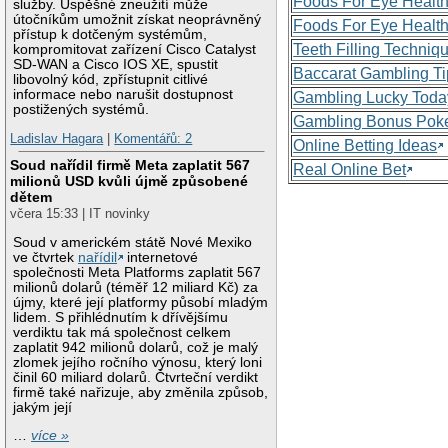
Foods For Eye Healt
služby. Úspěšné zneužití může
útočníkům umožnit získat neoprávněný
Foods For Eye Healt
přístup k dotčeným systémům,
Teeth Filling Techniq
kompromitovat zařízení Cisco Catalyst
SD-WAN a Cisco IOS XE, spustit
Baccarat Gambling Ti
libovolný kód, zpřístupnit citlivé
informace nebo narušit dostupnost
Gambling Lucky Toda
postižených systémů.
Gambling Bonus Pok
Ladislav Hagara
|
Komentářů: 2
Online Betting Ideas
Soud nařídil firmě Meta zaplatit 567
Real Online Bet
milionů USD kvůli újmě způsobené
dětem
včera 15:33 | IT novinky
Soud v americkém státě Nové Mexiko
ve čtvrtek
nařídil
internetové
společnosti Meta Platforms zaplatit 567
milionů dolarů (téměř 12 miliard Kč) za
újmy, které její platformy působí mladým
lidem. S přihlédnutím k dřívějšímu
verdiktu tak má společnost celkem
zaplatit 942 milionů dolarů, což je malý
zlomek jejího ročního výnosu, který loni
činil 60 miliard dolarů. Čtvrteční verdikt
firmě také nařizuje, aby změnila způsob,
jakým její
…
více »