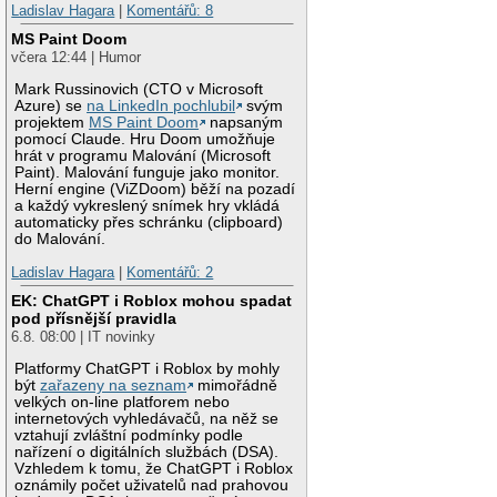
Ladislav Hagara
|
Komentářů: 8
MS Paint Doom
včera 12:44 | Humor
Mark Russinovich (CTO v Microsoft
Azure) se
na LinkedIn pochlubil
svým
projektem
MS Paint Doom
napsaným
pomocí Claude. Hru Doom umožňuje
hrát v programu Malování (Microsoft
Paint). Malování funguje jako monitor.
Herní engine (ViZDoom) běží na pozadí
a každý vykreslený snímek hry vkládá
automaticky přes schránku (clipboard)
do Malování.
Ladislav Hagara
|
Komentářů: 2
EK: ChatGPT i Roblox mohou spadat
pod přísnější pravidla
6.8. 08:00 | IT novinky
Platformy ChatGPT i Roblox by mohly
být
zařazeny na seznam
mimořádně
velkých on-line platforem nebo
internetových vyhledávačů, na něž se
vztahují zvláštní podmínky podle
nařízení o digitálních službách (DSA).
Vzhledem k tomu, že ChatGPT i Roblox
oznámily počet uživatelů nad prahovou