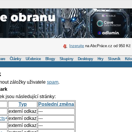
Inzerujte
na AbcPráce.cz od 950 Kč
are
Články
Učebnice
Blogy
Skupiny
Desktopy
Hry
Slovník
Kdo
k
nout záložky uživatele
spam
.
ark
ek jsou následující stránky:
Typ
Poslední změna
externí odkaz
---
cts
externí odkaz
---
externí odkaz
---