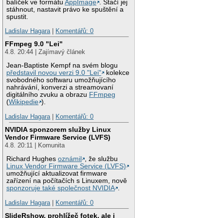
balíček ve formátu
AppImage
. Stačí jej
stáhnout, nastavit právo ke spuštění a
spustit.
Ladislav Hagara
|
Komentářů: 0
FFmpeg 9.0 "Lei"
4.8. 20:44 | Zajímavý článek
Jean-Baptiste Kempf na svém blogu
představil novou verzi 9.0 "Lei"
kolekce
svobodného softwaru umožňujícího
nahrávání, konverzi a streamovaní
digitálního zvuku a obrazu
FFmpeg
(
Wikipedie
).
Ladislav Hagara
|
Komentářů: 0
NVIDIA sponzorem služby Linux
Vendor Firmware Service (LVFS)
4.8. 20:11 | Komunita
Richard Hughes
oznámil
, že službu
Linux Vendor Firmware Service (LVFS)
umožňující aktualizovat firmware
zařízení na počítačích s Linuxem, nově
sponzoruje také společnost NVIDIA
.
Ladislav Hagara
|
Komentářů: 0
SlideRshow, prohlížeč fotek, ale i