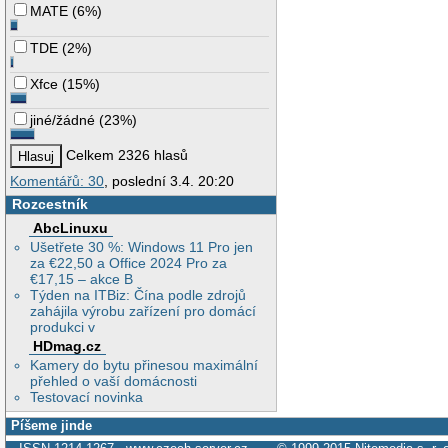
MATE
(
6%
)
TDE
(
2%
)
Xfce
(
15%
)
jiné/žádné
(
23%
)
Celkem 2326 hlasů
Komentářů: 30
, poslední 3.4. 20:20
Rozcestník
AbcLinuxu
Ušetřete 30 %: Windows 11 Pro jen
za €22,50 a Office 2024 Pro za
€17,15 – akce B
Týden na ITBiz: Čína podle zdrojů
zahájila výrobu zařízení pro domácí
produkci v
HDmag.cz
Kamery do bytu přinesou maximální
přehled o vaší domácnosti
Testovací novinka
Píšeme jinde