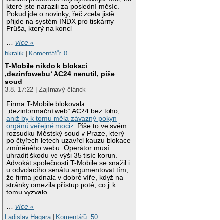
které jste narazili za poslední měsíc.
Pokud jde o novinky, řeč zcela jistě
přijde na systém INDX pro tiskárny
Průša, který na konci
…
více »
bkralik
|
Komentářů: 0
T-Mobile nikdo k blokaci
‚dezinfowebu‘ AC24 nenutil, píše
soud
3.8. 17:22 | Zajímavý článek
Firma T-Mobile blokovala
„dezinformační web“ AC24 bez toho,
aniž by k tomu měla závazný pokyn
orgánů veřejné moci
. Píše to ve svém
rozsudku Městský soud v Praze, který
po čtyřech letech uzavřel kauzu blokace
zmíněného webu. Operátor musí
uhradit škodu ve výši 35 tisíc korun.
Advokát společnosti T-Mobile se snažil i
u odvolacího senátu argumentovat tím,
že firma jednala v dobré víře, když na
stránky omezila přístup poté, co ji k
tomu vyzvalo
…
více »
Ladislav Hagara
|
Komentářů: 50