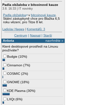
Padla obžaloba v bitcoinové kauze
3.8. 16:33 | IT novinky
Padla obžaloba
v
bitcoinové kauze
.
Státní zástupkyně chce pro Blažka 6,5
roku vězení, pro Titze 8 let.
Ladislav Hagara
|
Komentářů: 3
Centrum
|
Napsat
|
Starší
Anketa
navrhněte »
Které desktopové prostředí na Linuxu
používáte?
Budgie
(
10%
)
Cinnamon
(
7%
)
COSMIC
(
2%
)
GNOME
(
18%
)
KDE Plasma
(
30%
)
LXQt
(
6%
)