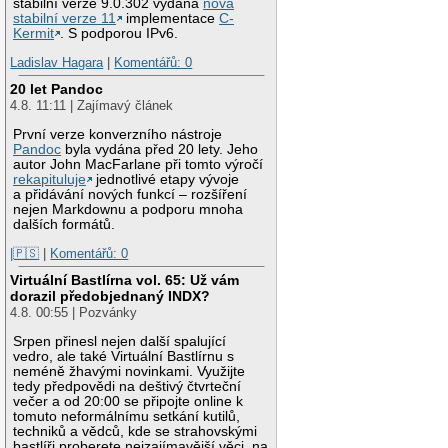
stabilní verze 9.0.302 vydána
nová
stabilní verze 11
implementace
C-
Kermit
. S podporou IPv6.
Ladislav Hagara
|
Komentářů: 0
20 let Pandoc
4.8. 11:11 | Zajímavý článek
První verze konverzního nástroje
Pandoc
byla vydána před 20 lety. Jeho
autor John MacFarlane při tomto výročí
rekapituluje
jednotlivé etapy vývoje
a přidávání nových funkcí – rozšíření
nejen Markdownu a podporu mnoha
dalších formátů.
|🇵🇸
|
Komentářů: 0
Virtuální Bastlírna vol. 65: Už vám
dorazil předobjednaný INDX?
4.8. 00:55 | Pozvánky
Srpen přinesl nejen další spalující
vedro, ale také Virtuální Bastlírnu s
neméně žhavými novinkami. Využijte
tedy předpovědi na deštivý čtvrteční
večer a od 20:00 se připojte online k
tomuto neformálnímu setkání kutilů,
techniků a vědců, kde se strahovskými
bastlíři proberete nejzajímavější věci, na