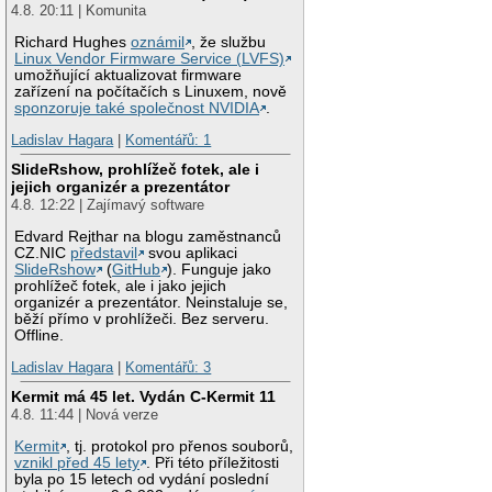
4.8. 20:11 | Komunita
Richard Hughes
oznámil
, že službu
Linux Vendor Firmware Service (LVFS)
umožňující aktualizovat firmware
zařízení na počítačích s Linuxem, nově
sponzoruje také společnost NVIDIA
.
Ladislav Hagara
|
Komentářů: 1
SlideRshow, prohlížeč fotek, ale i
jejich organizér a prezentátor
4.8. 12:22 | Zajímavý software
Edvard Rejthar na blogu zaměstnanců
CZ.NIC
představil
svou aplikaci
SlideRshow
(
GitHub
). Funguje jako
prohlížeč fotek, ale i jako jejich
organizér a prezentátor. Neinstaluje se,
běží přímo v prohlížeči. Bez serveru.
Offline.
Ladislav Hagara
|
Komentářů: 3
Kermit má 45 let. Vydán C-Kermit 11
4.8. 11:44 | Nová verze
Kermit
, tj. protokol pro přenos souborů,
vznikl před 45 lety
. Při této příležitosti
byla po 15 letech od vydání poslední