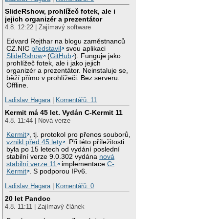
SlideRshow, prohlížeč fotek, ale i
jejich organizér a prezentátor
4.8. 12:22 | Zajímavý software
Edvard Rejthar na blogu zaměstnanců
CZ.NIC
představil
svou aplikaci
SlideRshow
(
GitHub
). Funguje jako
prohlížeč fotek, ale i jako jejich
organizér a prezentátor. Neinstaluje se,
běží přímo v prohlížeči. Bez serveru.
Offline.
Ladislav Hagara
|
Komentářů: 11
Kermit má 45 let. Vydán C-Kermit 11
4.8. 11:44 | Nová verze
Kermit
, tj. protokol pro přenos souborů,
vznikl před 45 lety
. Při této příležitosti
byla po 15 letech od vydání poslední
stabilní verze 9.0.302 vydána
nová
stabilní verze 11
implementace
C-
Kermit
. S podporou IPv6.
Ladislav Hagara
|
Komentářů: 0
20 let Pandoc
4.8. 11:11 | Zajímavý článek