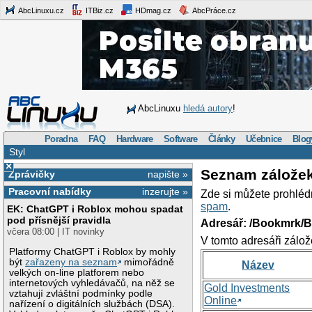
AbcLinuxu.cz
ITBiz.cz
HDmag.cz
AbcPráce.cz
AbcLinuxu
hledá autory
!
Poradna
FAQ
Hardware
Software
Články
Učebnice
Blog
Styl
×
Seznam zálože
Zprávičky
napište »
Pracovní nabídky
inzerujte »
Zde si můžete prohléd
spam
.
EK: ChatGPT i Roblox mohou spadat
pod přísnější pravidla
Adresář: /Bookmrk/
včera 08:00 | IT novinky
V tomto adresáři zálož
Platformy ChatGPT i Roblox by mohly
být
zařazeny na seznam
mimořádně
Název
velkých on-line platforem nebo
internetových vyhledávačů, na něž se
Gold Investments
vztahují zvláštní podmínky podle
Online
nařízení o digitálních službách (DSA).