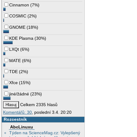
Cinnamon
(
7%
)
COSMIC
(
2%
)
GNOME
(
18%
)
KDE Plasma
(
30%
)
LXQt
(
6%
)
MATE
(
6%
)
TDE
(
2%
)
Xfce
(
15%
)
jiné/žádné
(
23%
)
Celkem 2335 hlasů
Komentářů: 30
, poslední 3.4. 20:20
Rozcestník
AbcLinuxu
Týden na ScienceMag.cz: Vylepšený