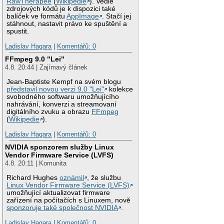
RawTherapee
(
Wikipedie
). Vedle
zdrojových kódů je k dispozici také
balíček ve formátu
AppImage
. Stačí jej
stáhnout, nastavit právo ke spuštění a
spustit.
Ladislav Hagara
|
Komentářů: 0
FFmpeg 9.0 "Lei"
4.8. 20:44 | Zajímavý článek
Jean-Baptiste Kempf na svém blogu
představil novou verzi 9.0 "Lei"
kolekce
svobodného softwaru umožňujícího
nahrávání, konverzi a streamovaní
digitálního zvuku a obrazu
FFmpeg
(
Wikipedie
).
Ladislav Hagara
|
Komentářů: 0
NVIDIA sponzorem služby Linux
Vendor Firmware Service (LVFS)
4.8. 20:11 | Komunita
Richard Hughes
oznámil
, že službu
Linux Vendor Firmware Service (LVFS)
umožňující aktualizovat firmware
zařízení na počítačích s Linuxem, nově
sponzoruje také společnost NVIDIA
.
Ladislav Hagara
|
Komentářů: 0