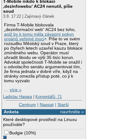
T-Mobile nikdo k blokaci
‚dezinfowebu‘ AC24 nenutil, píše
soud
3.8. 17:22 | Zajímavý článek
Firma T-Mobile blokovala
„dezinformační web“ AC24 bez toho,
aniž by k tomu měla závazný pokyn
orgánů veřejné moci
. Píše to ve svém
rozsudku Městský soud v Praze, který
po čtyřech letech uzavřel kauzu blokace
zmíněného webu. Operátor musí
uhradit škodu ve výši 35 tisíc korun.
Advokát společnosti T-Mobile se snažil i
u odvolacího senátu argumentovat tím,
že firma jednala v dobré víře, když na
stránky omezila přístup poté, co ji k
tomu vyzvalo
…
více »
Ladislav Hagara
|
Komentářů: 71
Centrum
|
Napsat
|
Starší
Anketa
navrhněte »
Které desktopové prostředí na Linuxu
používáte?
Budgie
(
10%
)