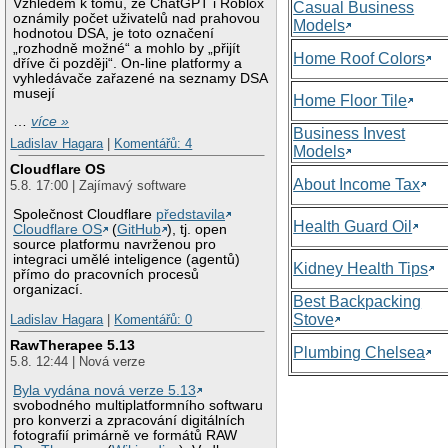
Vzhledem k tomu, že ChatGPT i Roblox
Casual Business
oznámily počet uživatelů nad prahovou
Models
hodnotou DSA, je toto označení
„rozhodně možné“ a mohlo by „přijít
Home Roof Colors
dříve či později“. On-line platformy a
vyhledávače zařazené na seznamy DSA
musejí
Home Floor Tile
…
více »
Business Invest
Ladislav Hagara
|
Komentářů: 4
Models
Cloudflare OS
About Income Tax
5.8. 17:00 | Zajímavý software
Společnost Cloudflare
představila
Health Guard Oil
Cloudflare OS
(
GitHub
), tj. open
source platformu navrženou pro
integraci umělé inteligence (agentů)
Kidney Health Tips
přímo do pracovních procesů
organizací.
Best Backpacking
Stove
Ladislav Hagara
|
Komentářů: 0
RawTherapee 5.13
Plumbing Chelsea
5.8. 12:44 | Nová verze
Byla vydána nová verze 5.13
svobodného multiplatformního softwaru
pro konverzi a zpracování digitálních
fotografií primárně ve formátů RAW