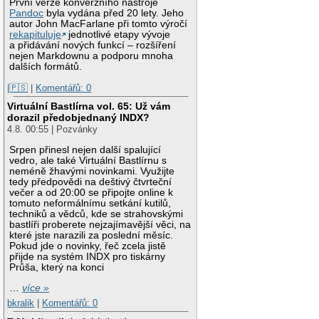
První verze konverzního nástroje
Pandoc
byla vydána před 20 lety. Jeho
autor John MacFarlane při tomto výročí
rekapituluje
jednotlivé etapy vývoje
a přidávání nových funkcí – rozšíření
nejen Markdownu a podporu mnoha
dalších formátů.
|🇵🇸
|
Komentářů: 0
Virtuální Bastlírna vol. 65: Už vám
dorazil předobjednaný INDX?
4.8. 00:55 | Pozvánky
Srpen přinesl nejen další spalující
vedro, ale také Virtuální Bastlírnu s
neméně žhavými novinkami. Využijte
tedy předpovědi na deštivý čtvrteční
večer a od 20:00 se připojte online k
tomuto neformálnímu setkání kutilů,
techniků a vědců, kde se strahovskými
bastlíři proberete nejzajímavější věci, na
které jste narazili za poslední měsíc.
Pokud jde o novinky, řeč zcela jistě
přijde na systém INDX pro tiskárny
Průša, který na konci
…
více »
bkralik
|
Komentářů: 0