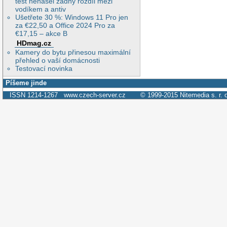
test nenašel žádný rozdíl mezi
vodíkem a antiv
Ušetřete 30 %: Windows 11 Pro jen
za €22,50 a Office 2024 Pro za
€17,15 – akce B
HDmag.cz
Kamery do bytu přinesou maximální
přehled o vaší domácnosti
Testovací novinka
Píšeme jinde
ISSN 1214-1267
www.czech-server.cz
© 1999-2015
Nitemedia s. r. 