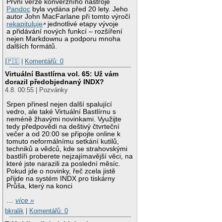
První verze konverzního nástroje
Pandoc
byla vydána před 20 lety. Jeho
autor John MacFarlane při tomto výročí
rekapituluje
jednotlivé etapy vývoje
a přidávání nových funkcí – rozšíření
nejen Markdownu a podporu mnoha
dalších formátů.
|🇵🇸
|
Komentářů: 0
Virtuální Bastlírna vol. 65: Už vám
dorazil předobjednaný INDX?
4.8. 00:55 | Pozvánky
Srpen přinesl nejen další spalující
vedro, ale také Virtuální Bastlírnu s
neméně žhavými novinkami. Využijte
tedy předpovědi na deštivý čtvrteční
večer a od 20:00 se připojte online k
tomuto neformálnímu setkání kutilů,
techniků a vědců, kde se strahovskými
bastlíři proberete nejzajímavější věci, na
které jste narazili za poslední měsíc.
Pokud jde o novinky, řeč zcela jistě
přijde na systém INDX pro tiskárny
Průša, který na konci
…
více »
bkralik
|
Komentářů: 0