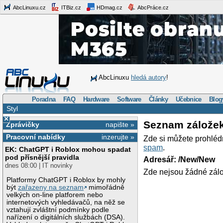
AbcLinuxu.cz
ITBiz.cz
HDmag.cz
AbcPráce.cz
AbcLinuxu
hledá autory
!
Poradna
FAQ
Hardware
Software
Články
Učebnice
Blog
Styl
×
Seznam zálože
Zprávičky
napište »
Pracovní nabídky
inzerujte »
Zde si můžete prohléd
spam
.
EK: ChatGPT i Roblox mohou spadat
pod přísnější pravidla
Adresář: /New/New
dnes 08:00 | IT novinky
Zde nejsou žádné zálo
Platformy ChatGPT i Roblox by mohly
být
zařazeny na seznam
mimořádně
velkých on-line platforem nebo
internetových vyhledávačů, na něž se
vztahují zvláštní podmínky podle
nařízení o digitálních službách (DSA).