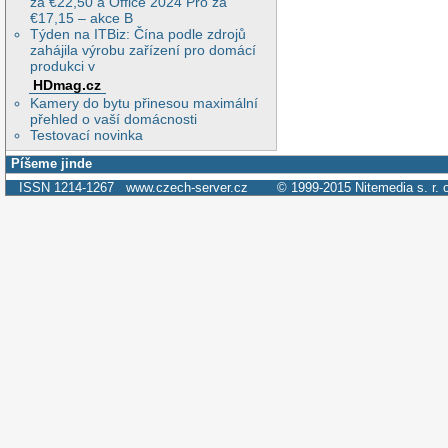
za €22,50 a Office 2024 Pro za
€17,15 – akce B
Týden na ITBiz: Čína podle zdrojů
zahájila výrobu zařízení pro domácí
produkci v
HDmag.cz
Kamery do bytu přinesou maximální
přehled o vaší domácnosti
Testovací novinka
Píšeme jinde
ISSN 1214-1267
www.czech-server.cz
© 1999-2015
Nitemedia s. r. 