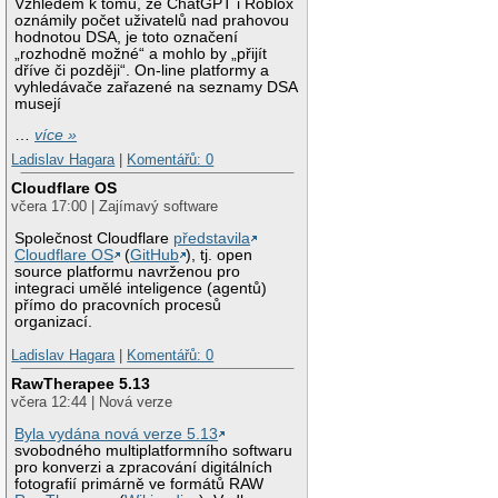
Vzhledem k tomu, že ChatGPT i Roblox
oznámily počet uživatelů nad prahovou
hodnotou DSA, je toto označení
„rozhodně možné“ a mohlo by „přijít
dříve či později“. On-line platformy a
vyhledávače zařazené na seznamy DSA
musejí
…
více »
Ladislav Hagara
|
Komentářů: 0
Cloudflare OS
včera 17:00 | Zajímavý software
Společnost Cloudflare
představila
Cloudflare OS
(
GitHub
), tj. open
source platformu navrženou pro
integraci umělé inteligence (agentů)
přímo do pracovních procesů
organizací.
Ladislav Hagara
|
Komentářů: 0
RawTherapee 5.13
včera 12:44 | Nová verze
Byla vydána nová verze 5.13
svobodného multiplatformního softwaru
pro konverzi a zpracování digitálních
fotografií primárně ve formátů RAW