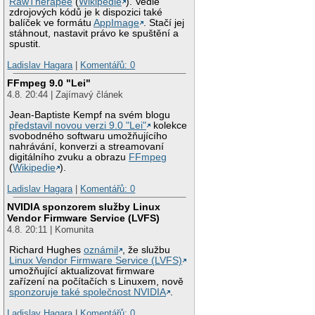
RawTherapee
(
Wikipedie
). Vedle
zdrojových kódů je k dispozici také
balíček ve formátu
AppImage
. Stačí jej
stáhnout, nastavit právo ke spuštění a
spustit.
Ladislav Hagara
|
Komentářů: 0
FFmpeg 9.0 "Lei"
4.8. 20:44 | Zajímavý článek
Jean-Baptiste Kempf na svém blogu
představil novou verzi 9.0 "Lei"
kolekce
svobodného softwaru umožňujícího
nahrávání, konverzi a streamovaní
digitálního zvuku a obrazu
FFmpeg
(
Wikipedie
).
Ladislav Hagara
|
Komentářů: 0
NVIDIA sponzorem služby Linux
Vendor Firmware Service (LVFS)
4.8. 20:11 | Komunita
Richard Hughes
oznámil
, že službu
Linux Vendor Firmware Service (LVFS)
umožňující aktualizovat firmware
zařízení na počítačích s Linuxem, nově
sponzoruje také společnost NVIDIA
.
Ladislav Hagara
|
Komentářů: 0