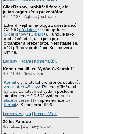
SlideRshow, prohlížeč fotek, ale i
jejich organizér a prezentátor
4.8. 12:22 | Zajímavý software
Edvard Rejthar na blogu zaměstnanců
CZ.NIC
představil
svou aplikaci
SlideRshow
(
GitHub
). Funguje jako
prohlížeč fotek, ale i jako jejich
organizér a prezentátor. Neinstaluje se,
běží přímo v prohlížeči. Bez serveru.
Offline.
Ladislav Hagara
|
Komentářů: 8
Kermit má 45 let. Vydán C-Kermit 11
4.8. 11:44 | Nová verze
Kermit
, tj. protokol pro přenos souborů,
vznikl před 45 lety
. Při této příležitosti
byla po 15 letech od vydání poslední
stabilní verze 9.0.302 vydána
nová
stabilní verze 11
implementace
C-
Kermit
. S podporou IPv6.
Ladislav Hagara
|
Komentářů: 0
20 let Pandoc
4.8. 11:11 | Zajímavý článek