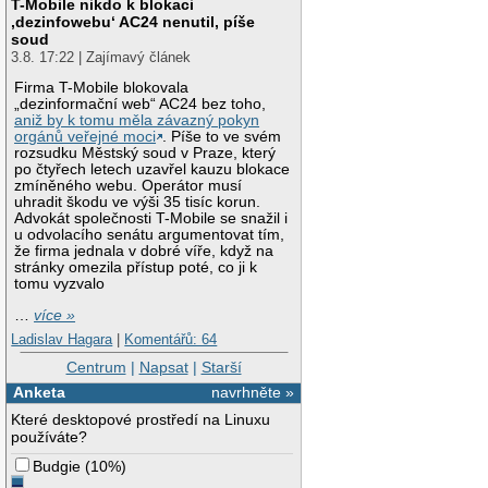
T-Mobile nikdo k blokaci
‚dezinfowebu‘ AC24 nenutil, píše
soud
3.8. 17:22 | Zajímavý článek
Firma T-Mobile blokovala
„dezinformační web“ AC24 bez toho,
aniž by k tomu měla závazný pokyn
orgánů veřejné moci
. Píše to ve svém
rozsudku Městský soud v Praze, který
po čtyřech letech uzavřel kauzu blokace
zmíněného webu. Operátor musí
uhradit škodu ve výši 35 tisíc korun.
Advokát společnosti T-Mobile se snažil i
u odvolacího senátu argumentovat tím,
že firma jednala v dobré víře, když na
stránky omezila přístup poté, co ji k
tomu vyzvalo
…
více »
Ladislav Hagara
|
Komentářů: 64
Centrum
|
Napsat
|
Starší
Anketa
navrhněte »
Které desktopové prostředí na Linuxu
používáte?
Budgie
(
10%
)