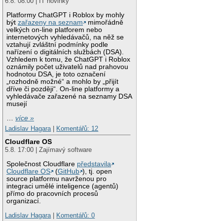
6.8. 08:00 | IT novinky
Platformy ChatGPT i Roblox by mohly
být
zařazeny na seznam
mimořádně
velkých on-line platforem nebo
internetových vyhledávačů, na něž se
vztahují zvláštní podmínky podle
nařízení o digitálních službách (DSA).
Vzhledem k tomu, že ChatGPT i Roblox
oznámily počet uživatelů nad prahovou
hodnotou DSA, je toto označení
„rozhodně možné“ a mohlo by „přijít
dříve či později“. On-line platformy a
vyhledávače zařazené na seznamy DSA
musejí
…
více »
Ladislav Hagara
|
Komentářů: 12
Cloudflare OS
5.8. 17:00 | Zajímavý software
Společnost Cloudflare
představila
Cloudflare OS
(
GitHub
), tj. open
source platformu navrženou pro
integraci umělé inteligence (agentů)
přímo do pracovních procesů
organizací.
Ladislav Hagara
|
Komentářů: 0