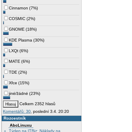
Cinnamon
(
7%
)
COSMIC
(
2%
)
GNOME
(
18%
)
KDE Plasma
(
30%
)
LXQt
(
6%
)
MATE
(
6%
)
TDE
(
2%
)
Xfce
(
15%
)
jiné/žádné
(
23%
)
Celkem 2352 hlasů
Komentářů: 30
, poslední 3.4. 20:20
Rozcestník
AbcLinuxu
Týden na ITBiz: Náklady na