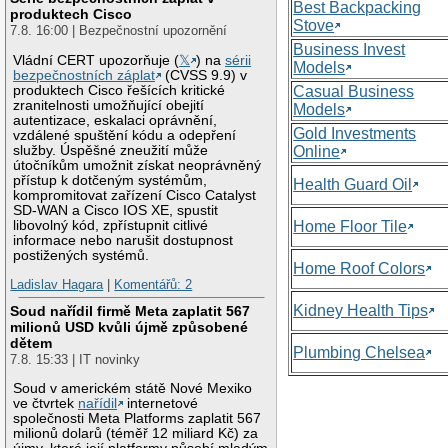
Best Backpacking
produktech Cisco
Stove
7.8. 16:00 | Bezpečnostní upozornění
Business Invest
Vládní CERT upozorňuje (
𝕏
) na
sérii
Models
bezpečnostních záplat
(CVSS 9.9) v
produktech Cisco řešících kritické
Casual Business
zranitelnosti umožňující obejití
Models
autentizace, eskalaci oprávnění,
Gold Investments
vzdálené spuštění kódu a odepření
služby. Úspěšné zneužití může
Online
útočníkům umožnit získat neoprávněný
přístup k dotčeným systémům,
Health Guard Oil
kompromitovat zařízení Cisco Catalyst
SD-WAN a Cisco IOS XE, spustit
libovolný kód, zpřístupnit citlivé
Home Floor Tile
informace nebo narušit dostupnost
postižených systémů.
Home Roof Colors
Ladislav Hagara
|
Komentářů: 2
Kidney Health Tips
Soud nařídil firmě Meta zaplatit 567
milionů USD kvůli újmě způsobené
dětem
Plumbing Chelsea
7.8. 15:33 | IT novinky
Soud v americkém státě Nové Mexiko
ve čtvrtek
nařídil
internetové
společnosti Meta Platforms zaplatit 567
milionů dolarů (téměř 12 miliard Kč) za