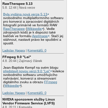
RawTherapee 5.13
5.8. 12:44 | Nová verze
Byla vydána nová verze 5.13
svobodného multiplatformního softwaru
pro konverzi a zpracování digitálních
fotografií primárně ve formátů RAW
RawTherapee
(
Wikipedie
). Vedle
zdrojových kódů je k dispozici také
balíček ve formátu
AppImage
. Stačí jej
stáhnout, nastavit právo ke spuštění a
spustit.
Ladislav Hagara
|
Komentářů: 0
FFmpeg 9.0 "Lei"
4.8. 20:44 | Zajímavý článek
Jean-Baptiste Kempf na svém blogu
představil novou verzi 9.0 "Lei"
kolekce
svobodného softwaru umožňujícího
nahrávání, konverzi a streamovaní
digitálního zvuku a obrazu
FFmpeg
(
Wikipedie
).
Ladislav Hagara
|
Komentářů: 0
NVIDIA sponzorem služby Linux
Vendor Firmware Service (LVFS)
4.8. 20:11 | Komunita