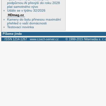
podpůrnou AI převýší do roku 2028
plat samotného vývo
Událo se v týdnu 32/2026
HDmag.cz
Kamery do bytu přinesou maximální
přehled o vaší domácnosti
Testovací novinka
Píšeme jinde
ISSN 1214-1267
www.czech-server.cz
© 1999-2015
Nitemedia s. r. 