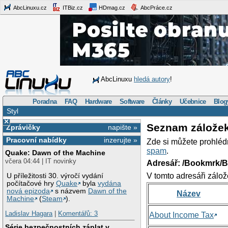
AbcLinuxu.cz
ITBiz.cz
HDmag.cz
AbcPráce.cz
AbcLinuxu
hledá autory
!
Poradna
FAQ
Hardware
Software
Články
Učebnice
Blog
Styl
×
Seznam zálože
Zprávičky
napište »
Pracovní nabídky
inzerujte »
Zde si můžete prohléd
spam
.
Quake: Dawn of the Machine
včera 04:44 | IT novinky
Adresář: /Bookmrk/
V tomto adresáři zálož
U příležitosti 30. výročí vydání
počítačové hry
Quake
byla
vydána
nová epizoda
s názvem
Dawn of the
Název
Machine
(
Steam
).
Ladislav Hagara
|
Komentářů: 3
About Income Tax
Série bezpečnostních záplat v