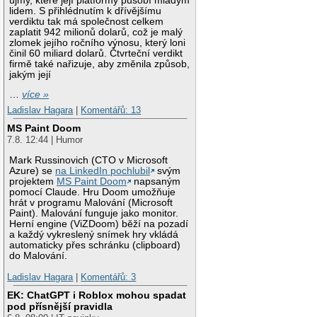
újmy, které její platformy působí mladým
lidem. S přihlédnutím k dřívějšímu
verdiktu tak má společnost celkem
zaplatit 942 milionů dolarů, což je malý
zlomek jejího ročního výnosu, který loni
činil 60 miliard dolarů. Čtvrteční verdikt
firmě také nařizuje, aby změnila způsob,
jakým její
…
více »
Ladislav Hagara
|
Komentářů: 13
MS Paint Doom
7.8. 12:44 | Humor
Mark Russinovich (CTO v Microsoft
Azure) se
na LinkedIn pochlubil
svým
projektem
MS Paint Doom
napsaným
pomocí Claude. Hru Doom umožňuje
hrát v programu Malování (Microsoft
Paint). Malování funguje jako monitor.
Herní engine (ViZDoom) běží na pozadí
a každý vykreslený snímek hry vkládá
automaticky přes schránku (clipboard)
do Malování.
Ladislav Hagara
|
Komentářů: 3
EK: ChatGPT i Roblox mohou spadat
pod přísnější pravidla