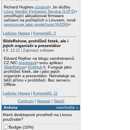
Richard Hughes
oznámil
, že službu
Linux Vendor Firmware Service (LVFS)
umožňující aktualizovat firmware
zařízení na počítačích s Linuxem, nově
sponzoruje také společnost NVIDIA
.
Ladislav Hagara
|
Komentářů: 0
SlideRshow, prohlížeč fotek, ale i
jejich organizér a prezentátor
4.8. 12:22 | Zajímavý software
Edvard Rejthar na blogu zaměstnanců
CZ.NIC
představil
svou aplikaci
SlideRshow
(
GitHub
). Funguje jako
prohlížeč fotek, ale i jako jejich
organizér a prezentátor. Neinstaluje se,
běží přímo v prohlížeči. Bez serveru.
Offline.
Ladislav Hagara
|
Komentářů: 11
Centrum
|
Napsat
|
Starší
Anketa
navrhněte »
Které desktopové prostředí na Linuxu
používáte?
Budgie
(
10%
)