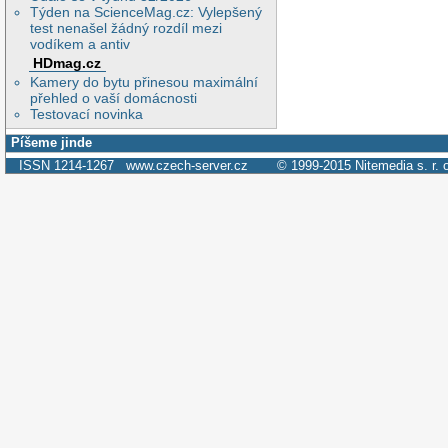
Týden na ScienceMag.cz: Vylepšený
test nenašel žádný rozdíl mezi
vodíkem a antiv
HDmag.cz
Kamery do bytu přinesou maximální
přehled o vaší domácnosti
Testovací novinka
Píšeme jinde
ISSN 1214-1267
www.czech-server.cz
© 1999-2015
Nitemedia s. r. 