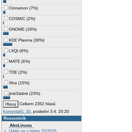
Cinnamon
(
7%
)
COSMIC
(
2%
)
GNOME
(
18%
)
KDE Plasma
(
30%
)
LXQt
(
6%
)
MATE
(
6%
)
TDE
(
2%
)
Xfce
(
15%
)
jiné/žádné
(
23%
)
Celkem 2352 hlasů
Komentářů: 30
, poslední 3.4. 20:20
Rozcestník
AbcLinuxu
Událo se v týdnu 32/2026