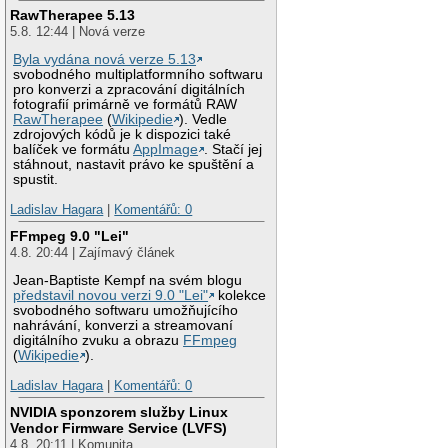
RawTherapee 5.13
5.8. 12:44 | Nová verze
Byla vydána nová verze 5.13
svobodného multiplatformního softwaru
pro konverzi a zpracování digitálních
fotografií primárně ve formátů RAW
RawTherapee
(
Wikipedie
). Vedle
zdrojových kódů je k dispozici také
balíček ve formátu
AppImage
. Stačí jej
stáhnout, nastavit právo ke spuštění a
spustit.
Ladislav Hagara
|
Komentářů: 0
FFmpeg 9.0 "Lei"
4.8. 20:44 | Zajímavý článek
Jean-Baptiste Kempf na svém blogu
představil novou verzi 9.0 "Lei"
kolekce
svobodného softwaru umožňujícího
nahrávání, konverzi a streamovaní
digitálního zvuku a obrazu
FFmpeg
(
Wikipedie
).
Ladislav Hagara
|
Komentářů: 0
NVIDIA sponzorem služby Linux
Vendor Firmware Service (LVFS)
4.8. 20:11 | Komunita