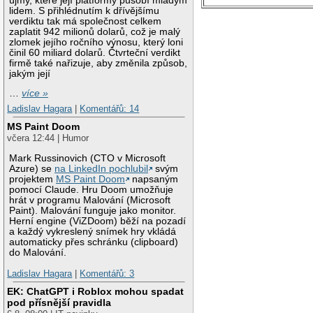
újmy, které její platformy působí mladým
lidem. S přihlédnutím k dřívějšímu
verdiktu tak má společnost celkem
zaplatit 942 milionů dolarů, což je malý
zlomek jejího ročního výnosu, který loni
činil 60 miliard dolarů. Čtvrteční verdikt
firmě také nařizuje, aby změnila způsob,
jakým její
…
více »
Ladislav Hagara
|
Komentářů: 14
MS Paint Doom
včera 12:44 | Humor
Mark Russinovich (CTO v Microsoft
Azure) se
na LinkedIn pochlubil
svým
projektem
MS Paint Doom
napsaným
pomocí Claude. Hru Doom umožňuje
hrát v programu Malování (Microsoft
Paint). Malování funguje jako monitor.
Herní engine (ViZDoom) běží na pozadí
a každý vykreslený snímek hry vkládá
automaticky přes schránku (clipboard)
do Malování.
Ladislav Hagara
|
Komentářů: 3
EK: ChatGPT i Roblox mohou spadat
pod přísnější pravidla