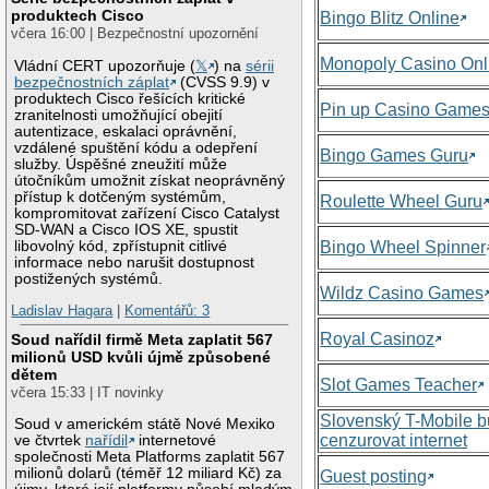
produktech Cisco
Bingo Blitz Online
včera 16:00 | Bezpečnostní upozornění
Monopoly Casino Onl
Vládní CERT upozorňuje (
𝕏
) na
sérii
bezpečnostních záplat
(CVSS 9.9) v
produktech Cisco řešících kritické
Pin up Casino Game
zranitelnosti umožňující obejití
autentizace, eskalaci oprávnění,
vzdálené spuštění kódu a odepření
Bingo Games Guru
služby. Úspěšné zneužití může
útočníkům umožnit získat neoprávněný
přístup k dotčeným systémům,
Roulette Wheel Guru
kompromitovat zařízení Cisco Catalyst
SD-WAN a Cisco IOS XE, spustit
libovolný kód, zpřístupnit citlivé
Bingo Wheel Spinner
informace nebo narušit dostupnost
postižených systémů.
Wildz Casino Games
Ladislav Hagara
|
Komentářů: 3
Royal Casinoz
Soud nařídil firmě Meta zaplatit 567
milionů USD kvůli újmě způsobené
dětem
Slot Games Teacher
včera 15:33 | IT novinky
Slovenský T-Mobile 
Soud v americkém státě Nové Mexiko
cenzurovat internet
ve čtvrtek
nařídil
internetové
společnosti Meta Platforms zaplatit 567
milionů dolarů (téměř 12 miliard Kč) za
Guest posting