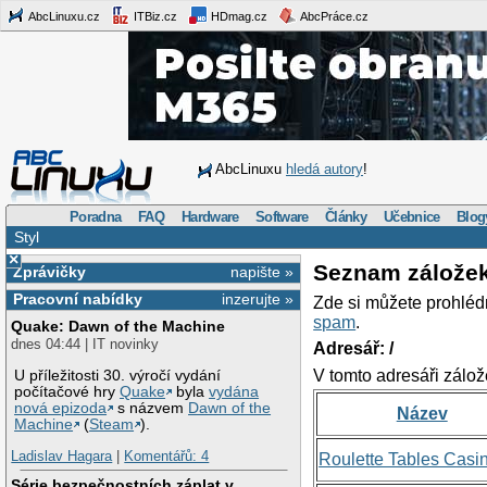
AbcLinuxu.cz
ITBiz.cz
HDmag.cz
AbcPráce.cz
AbcLinuxu
hledá autory
!
Poradna
FAQ
Hardware
Software
Články
Učebnice
Blog
Styl
×
Seznam zálože
Zprávičky
napište »
Pracovní nabídky
inzerujte »
Zde si můžete prohléd
spam
.
Quake: Dawn of the Machine
dnes 04:44 | IT novinky
Adresář: /
V tomto adresáři zálož
U příležitosti 30. výročí vydání
počítačové hry
Quake
byla
vydána
nová epizoda
s názvem
Dawn of the
Název
Machine
(
Steam
).
Ladislav Hagara
|
Komentářů: 4
Roulette Tables Casi
Série bezpečnostních záplat v