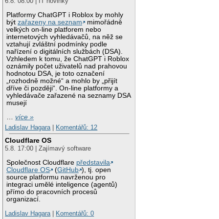
6.8. 08:00 | IT novinky
Platformy ChatGPT i Roblox by mohly
být
zařazeny na seznam
mimořádně
velkých on-line platforem nebo
internetových vyhledávačů, na něž se
vztahují zvláštní podmínky podle
nařízení o digitálních službách (DSA).
Vzhledem k tomu, že ChatGPT i Roblox
oznámily počet uživatelů nad prahovou
hodnotou DSA, je toto označení
„rozhodně možné“ a mohlo by „přijít
dříve či později“. On-line platformy a
vyhledávače zařazené na seznamy DSA
musejí
…
více »
Ladislav Hagara
|
Komentářů: 12
Cloudflare OS
5.8. 17:00 | Zajímavý software
Společnost Cloudflare
představila
Cloudflare OS
(
GitHub
), tj. open
source platformu navrženou pro
integraci umělé inteligence (agentů)
přímo do pracovních procesů
organizací.
Ladislav Hagara
|
Komentářů: 0