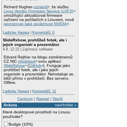
Richard Hughes
oznámil
, že službu
Linux Vendor Firmware Service (LVFS)
umožňující aktualizovat firmware
zařízení na počítačích s Linuxem, nově
sponzoruje také společnost NVIDIA
.
Ladislav Hagara
|
Komentářů: 0
SlideRshow, prohlížeč fotek, ale i
jejich organizér a prezentátor
4.8. 12:22 | Zajímavý software
Edvard Rejthar na blogu zaměstnanců
CZ.NIC
představil
svou aplikaci
SlideRshow
(
GitHub
). Funguje jako
prohlížeč fotek, ale i jako jejich
organizér a prezentátor. Neinstaluje se,
běží přímo v prohlížeči. Bez serveru.
Offline.
Ladislav Hagara
|
Komentářů: 11
Centrum
|
Napsat
|
Starší
Anketa
navrhněte »
Které desktopové prostředí na Linuxu
používáte?
Budgie
(
10%
)