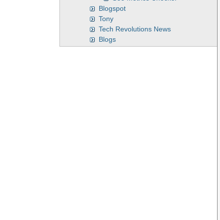
Blogspot
Tony
Tech Revolutions News
Blogs