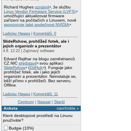
Richard Hughes
oznámil
, že službu
Linux Vendor Firmware Service (LVFS)
umožňující aktualizovat firmware
zařízení na počítačích s Linuxem, nově
sponzoruje také společnost NVIDIA
.
Ladislav Hagara
|
Komentářů: 0
SlideRshow, prohlížeč fotek, ale i
jejich organizér a prezentátor
4.8. 12:22 | Zajímavý software
Edvard Rejthar na blogu zaměstnanců
CZ.NIC
představil
svou aplikaci
SlideRshow
(
GitHub
). Funguje jako
prohlížeč fotek, ale i jako jejich
organizér a prezentátor. Neinstaluje se,
běží přímo v prohlížeči. Bez serveru.
Offline.
Ladislav Hagara
|
Komentářů: 11
Centrum
|
Napsat
|
Starší
Anketa
navrhněte »
Které desktopové prostředí na Linuxu
používáte?
Budgie
(
10%
)