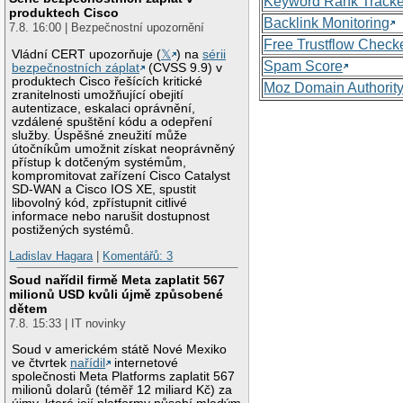
Keyword Rank Tracke
produktech Cisco
Backlink Monitoring
7.8. 16:00 | Bezpečnostní upozornění
Free Trustflow Check
Vládní CERT upozorňuje (
𝕏
) na
sérii
Spam Score
bezpečnostních záplat
(CVSS 9.9) v
produktech Cisco řešících kritické
Moz Domain Authorit
zranitelnosti umožňující obejití
autentizace, eskalaci oprávnění,
vzdálené spuštění kódu a odepření
služby. Úspěšné zneužití může
útočníkům umožnit získat neoprávněný
přístup k dotčeným systémům,
kompromitovat zařízení Cisco Catalyst
SD-WAN a Cisco IOS XE, spustit
libovolný kód, zpřístupnit citlivé
informace nebo narušit dostupnost
postižených systémů.
Ladislav Hagara
|
Komentářů: 3
Soud nařídil firmě Meta zaplatit 567
milionů USD kvůli újmě způsobené
dětem
7.8. 15:33 | IT novinky
Soud v americkém státě Nové Mexiko
ve čtvrtek
nařídil
internetové
společnosti Meta Platforms zaplatit 567
milionů dolarů (téměř 12 miliard Kč) za