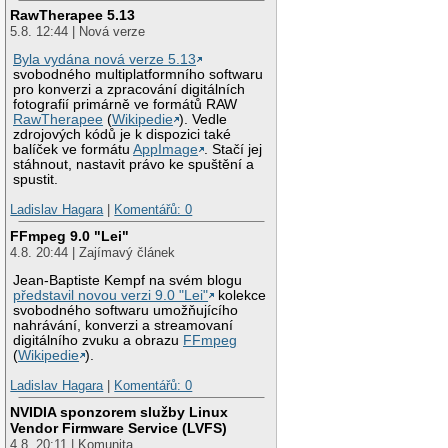
RawTherapee 5.13
5.8. 12:44 | Nová verze
Byla vydána nová verze 5.13
svobodného multiplatformního softwaru
pro konverzi a zpracování digitálních
fotografií primárně ve formátů RAW
RawTherapee
(
Wikipedie
). Vedle
zdrojových kódů je k dispozici také
balíček ve formátu
AppImage
. Stačí jej
stáhnout, nastavit právo ke spuštění a
spustit.
Ladislav Hagara
|
Komentářů: 0
FFmpeg 9.0 "Lei"
4.8. 20:44 | Zajímavý článek
Jean-Baptiste Kempf na svém blogu
představil novou verzi 9.0 "Lei"
kolekce
svobodného softwaru umožňujícího
nahrávání, konverzi a streamovaní
digitálního zvuku a obrazu
FFmpeg
(
Wikipedie
).
Ladislav Hagara
|
Komentářů: 0
NVIDIA sponzorem služby Linux
Vendor Firmware Service (LVFS)
4.8. 20:11 | Komunita