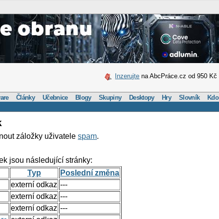
Inzerujte
na AbcPráce.cz od 950 Kč
are
Články
Učebnice
Blogy
Skupiny
Desktopy
Hry
Slovník
Kdo
k
nout záložky uživatele
spam
.
ek jsou následující stránky:
Typ
Poslední změna
externí odkaz
---
externí odkaz
---
externí odkaz
---