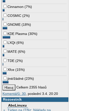
Cinnamon
(
7%
)
COSMIC
(
2%
)
GNOME
(
18%
)
KDE Plasma
(
30%
)
LXQt
(
6%
)
MATE
(
6%
)
TDE
(
2%
)
Xfce
(
15%
)
jiné/žádné
(
23%
)
Celkem 2355 hlasů
Komentářů: 30
, poslední 3.4. 20:20
Rozcestník
AbcLinuxu
Týden na ITBiz: Náklady na