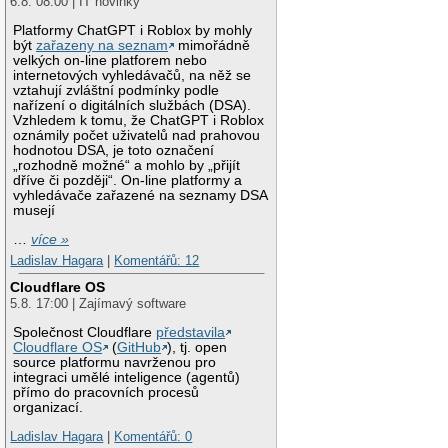
6.8. 08:00 | IT novinky
Platformy ChatGPT i Roblox by mohly
být
zařazeny na seznam
mimořádně
velkých on-line platforem nebo
internetových vyhledávačů, na něž se
vztahují zvláštní podmínky podle
nařízení o digitálních službách (DSA).
Vzhledem k tomu, že ChatGPT i Roblox
oznámily počet uživatelů nad prahovou
hodnotou DSA, je toto označení
„rozhodně možné“ a mohlo by „přijít
dříve či později“. On-line platformy a
vyhledávače zařazené na seznamy DSA
musejí
…
více »
Ladislav Hagara
|
Komentářů: 12
Cloudflare OS
5.8. 17:00 | Zajímavý software
Společnost Cloudflare
představila
Cloudflare OS
(
GitHub
), tj. open
source platformu navrženou pro
integraci umělé inteligence (agentů)
přímo do pracovních procesů
organizací.
Ladislav Hagara
|
Komentářů: 0