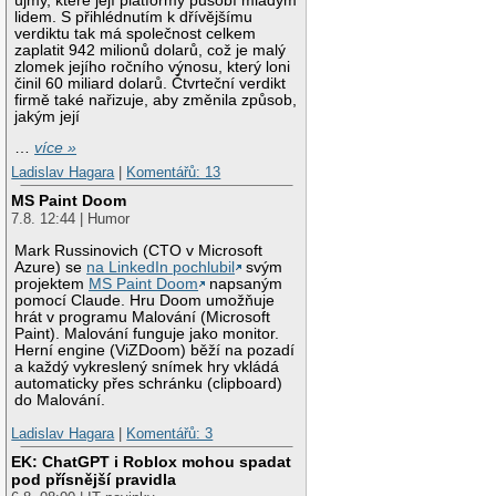
újmy, které její platformy působí mladým
lidem. S přihlédnutím k dřívějšímu
verdiktu tak má společnost celkem
zaplatit 942 milionů dolarů, což je malý
zlomek jejího ročního výnosu, který loni
činil 60 miliard dolarů. Čtvrteční verdikt
firmě také nařizuje, aby změnila způsob,
jakým její
…
více »
Ladislav Hagara
|
Komentářů: 13
MS Paint Doom
7.8. 12:44 | Humor
Mark Russinovich (CTO v Microsoft
Azure) se
na LinkedIn pochlubil
svým
projektem
MS Paint Doom
napsaným
pomocí Claude. Hru Doom umožňuje
hrát v programu Malování (Microsoft
Paint). Malování funguje jako monitor.
Herní engine (ViZDoom) běží na pozadí
a každý vykreslený snímek hry vkládá
automaticky přes schránku (clipboard)
do Malování.
Ladislav Hagara
|
Komentářů: 3
EK: ChatGPT i Roblox mohou spadat
pod přísnější pravidla