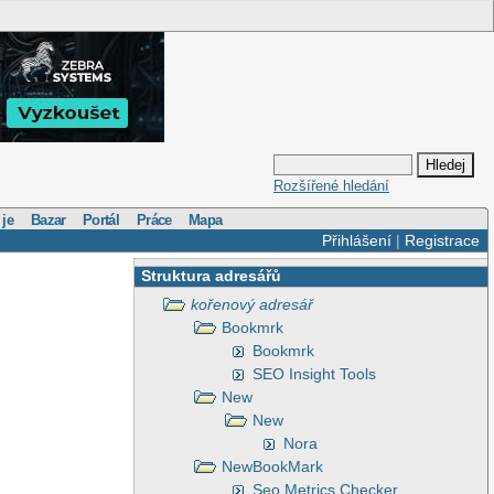
Rozšířené hledání
 je
Bazar
Portál
Práce
Mapa
Přihlášení
|
Registrace
Struktura adresářů
kořenový adresář
Bookmrk
Bookmrk
SEO Insight Tools
New
New
Nora
NewBookMark
Seo Metrics Checker