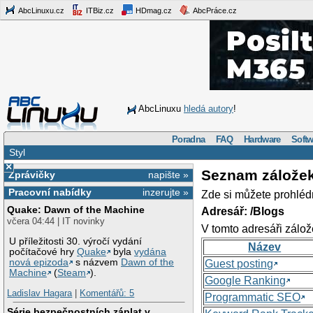
AbcLinuxu.cz
ITBiz.cz
HDmag.cz
AbcPráce.cz
AbcLinuxu
hledá autory
!
Poradna
FAQ
Hardware
Softw
Styl
×
Seznam zálože
Zprávičky
napište »
Pracovní nabídky
inzerujte »
Zde si můžete prohléd
Quake: Dawn of the Machine
Adresář: /Blogs
včera 04:44 | IT novinky
V tomto adresáři zálož
U příležitosti 30. výročí vydání
Název
počítačové hry
Quake
byla
vydána
nová epizoda
s názvem
Dawn of the
Guest posting
Machine
(
Steam
).
Google Ranking
Ladislav Hagara
|
Komentářů: 5
Programmatic SEO
Série bezpečnostních záplat v