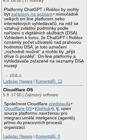
6.8. 08:00 | IT novinky
Platformy ChatGPT i Roblox by mohly
být
zařazeny na seznam
mimořádně
velkých on-line platforem nebo
internetových vyhledávačů, na něž se
vztahují zvláštní podmínky podle
nařízení o digitálních službách (DSA).
Vzhledem k tomu, že ChatGPT i Roblox
oznámily počet uživatelů nad prahovou
hodnotou DSA, je toto označení
„rozhodně možné“ a mohlo by „přijít
dříve či později“. On-line platformy a
vyhledávače zařazené na seznamy DSA
musejí
…
více »
Ladislav Hagara
|
Komentářů: 12
Cloudflare OS
5.8. 17:00 | Zajímavý software
Společnost Cloudflare
představila
Cloudflare OS
(
GitHub
), tj. open
source platformu navrženou pro
integraci umělé inteligence (agentů)
přímo do pracovních procesů
organizací.
Ladislav Hagara
|
Komentářů: 0