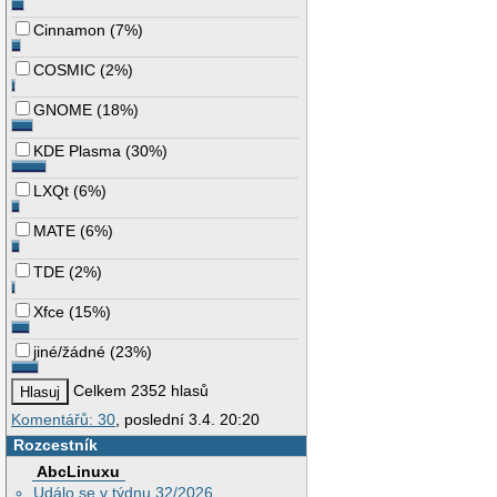
Cinnamon
(
7%
)
COSMIC
(
2%
)
GNOME
(
18%
)
KDE Plasma
(
30%
)
LXQt
(
6%
)
MATE
(
6%
)
TDE
(
2%
)
Xfce
(
15%
)
jiné/žádné
(
23%
)
Celkem 2352 hlasů
Komentářů: 30
, poslední 3.4. 20:20
Rozcestník
AbcLinuxu
Událo se v týdnu 32/2026