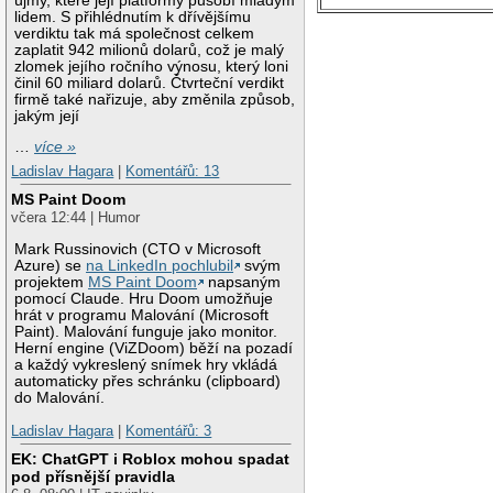
újmy, které její platformy působí mladým
lidem. S přihlédnutím k dřívějšímu
verdiktu tak má společnost celkem
zaplatit 942 milionů dolarů, což je malý
zlomek jejího ročního výnosu, který loni
činil 60 miliard dolarů. Čtvrteční verdikt
firmě také nařizuje, aby změnila způsob,
jakým její
…
více »
Ladislav Hagara
|
Komentářů: 13
MS Paint Doom
včera 12:44 | Humor
Mark Russinovich (CTO v Microsoft
Azure) se
na LinkedIn pochlubil
svým
projektem
MS Paint Doom
napsaným
pomocí Claude. Hru Doom umožňuje
hrát v programu Malování (Microsoft
Paint). Malování funguje jako monitor.
Herní engine (ViZDoom) běží na pozadí
a každý vykreslený snímek hry vkládá
automaticky přes schránku (clipboard)
do Malování.
Ladislav Hagara
|
Komentářů: 3
EK: ChatGPT i Roblox mohou spadat
pod přísnější pravidla