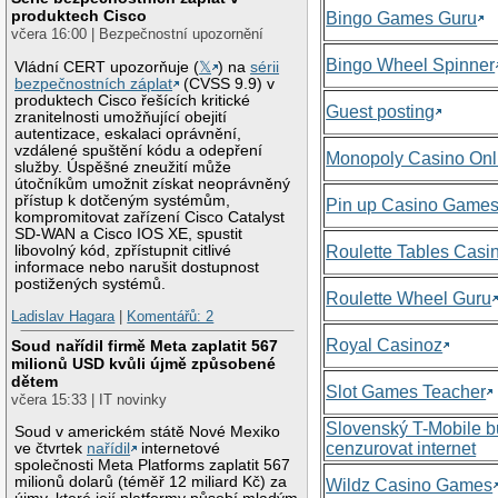
produktech Cisco
Bingo Games Guru
včera 16:00 | Bezpečnostní upozornění
Bingo Wheel Spinner
Vládní CERT upozorňuje (
𝕏
) na
sérii
bezpečnostních záplat
(CVSS 9.9) v
produktech Cisco řešících kritické
Guest posting
zranitelnosti umožňující obejití
autentizace, eskalaci oprávnění,
vzdálené spuštění kódu a odepření
Monopoly Casino Onl
služby. Úspěšné zneužití může
útočníkům umožnit získat neoprávněný
přístup k dotčeným systémům,
Pin up Casino Game
kompromitovat zařízení Cisco Catalyst
SD-WAN a Cisco IOS XE, spustit
libovolný kód, zpřístupnit citlivé
Roulette Tables Casi
informace nebo narušit dostupnost
postižených systémů.
Roulette Wheel Guru
Ladislav Hagara
|
Komentářů: 2
Royal Casinoz
Soud nařídil firmě Meta zaplatit 567
milionů USD kvůli újmě způsobené
dětem
Slot Games Teacher
včera 15:33 | IT novinky
Slovenský T-Mobile 
Soud v americkém státě Nové Mexiko
cenzurovat internet
ve čtvrtek
nařídil
internetové
společnosti Meta Platforms zaplatit 567
milionů dolarů (téměř 12 miliard Kč) za
Wildz Casino Games