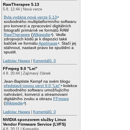
RawTherapee 5.13
5.8. 12:44 | Nová verze
Byla vydána nová verze 5.13
svobodného multiplatformního softwaru
pro konverzi a zpracování digitálních
fotografií primárně ve formátů RAW
RawTherapee
(
Wikipedie
). Vedle
zdrojových kódů je k dispozici také
balíček ve formátu
AppImage
. Stačí jej
stáhnout, nastavit právo ke spuštění a
spustit.
Ladislav Hagara
|
Komentářů: 0
FFmpeg 9.0 "Lei"
4.8. 20:44 | Zajímavý článek
Jean-Baptiste Kempf na svém blogu
představil novou verzi 9.0 "Lei"
kolekce
svobodného softwaru umožňujícího
nahrávání, konverzi a streamovaní
digitálního zvuku a obrazu
FFmpeg
(
Wikipedie
).
Ladislav Hagara
|
Komentářů: 0
NVIDIA sponzorem služby Linux
Vendor Firmware Service (LVFS)
4.8. 20:11 | Komunita