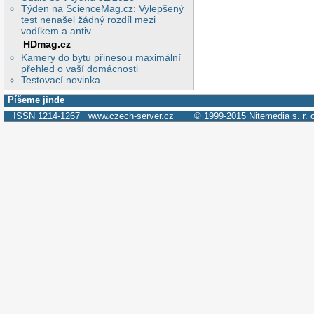
Týden na ScienceMag.cz: Vylepšený
test nenašel žádný rozdíl mezi
vodíkem a antiv
HDmag.cz
Kamery do bytu přinesou maximální
přehled o vaší domácnosti
Testovací novinka
Píšeme jinde
ISSN 1214-1267
www.czech-server.cz
© 1999-2015
Nitemedia s. r. 