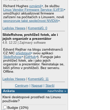
Richard Hughes
oznámil
, že službu
Linux Vendor Firmware Service (LVFS)
umožňující aktualizovat firmware
zařízení na počítačích s Linuxem, nově
sponzoruje také společnost NVIDIA
.
Ladislav Hagara
|
Komentářů: 0
SlideRshow, prohlížeč fotek, ale i
jejich organizér a prezentátor
4.8. 12:22 | Zajímavý software
Edvard Rejthar na blogu zaměstnanců
CZ.NIC
představil
svou aplikaci
SlideRshow
(
GitHub
). Funguje jako
prohlížeč fotek, ale i jako jejich
organizér a prezentátor. Neinstaluje se,
běží přímo v prohlížeči. Bez serveru.
Offline.
Ladislav Hagara
|
Komentářů: 11
Centrum
|
Napsat
|
Starší
Anketa
navrhněte »
Které desktopové prostředí na Linuxu
používáte?
Budgie
(
10%
)