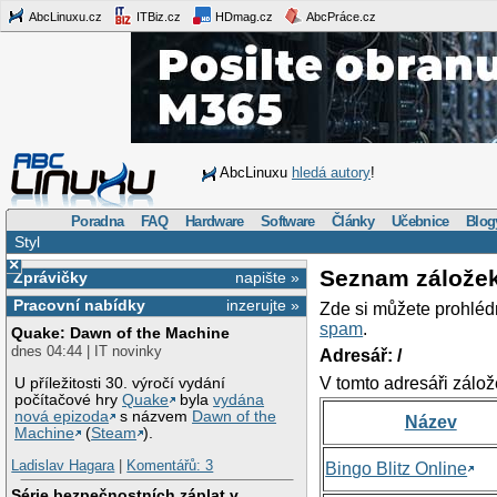
AbcLinuxu.cz
ITBiz.cz
HDmag.cz
AbcPráce.cz
AbcLinuxu
hledá autory
!
Poradna
FAQ
Hardware
Software
Články
Učebnice
Blog
Styl
×
Seznam zálože
Zprávičky
napište »
Pracovní nabídky
inzerujte »
Zde si můžete prohléd
spam
.
Quake: Dawn of the Machine
dnes 04:44 | IT novinky
Adresář: /
V tomto adresáři zálož
U příležitosti 30. výročí vydání
počítačové hry
Quake
byla
vydána
nová epizoda
s názvem
Dawn of the
Název
Machine
(
Steam
).
Ladislav Hagara
|
Komentářů: 3
Bingo Blitz Online
Série bezpečnostních záplat v