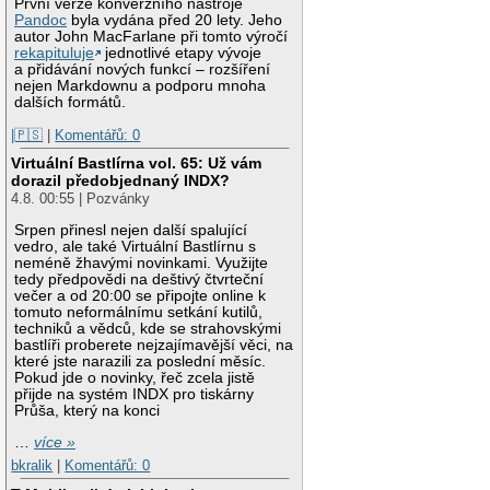
První verze konverzního nástroje
Pandoc
byla vydána před 20 lety. Jeho
autor John MacFarlane při tomto výročí
rekapituluje
jednotlivé etapy vývoje
a přidávání nových funkcí – rozšíření
nejen Markdownu a podporu mnoha
dalších formátů.
|🇵🇸
|
Komentářů: 0
Virtuální Bastlírna vol. 65: Už vám
dorazil předobjednaný INDX?
4.8. 00:55 | Pozvánky
Srpen přinesl nejen další spalující
vedro, ale také Virtuální Bastlírnu s
neméně žhavými novinkami. Využijte
tedy předpovědi na deštivý čtvrteční
večer a od 20:00 se připojte online k
tomuto neformálnímu setkání kutilů,
techniků a vědců, kde se strahovskými
bastlíři proberete nejzajímavější věci, na
které jste narazili za poslední měsíc.
Pokud jde o novinky, řeč zcela jistě
přijde na systém INDX pro tiskárny
Průša, který na konci
…
více »
bkralik
|
Komentářů: 0