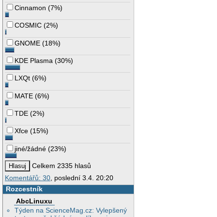
Cinnamon
(
7%
)
COSMIC
(
2%
)
GNOME
(
18%
)
KDE Plasma
(
30%
)
LXQt
(
6%
)
MATE
(
6%
)
TDE
(
2%
)
Xfce
(
15%
)
jiné/žádné
(
23%
)
Celkem 2335 hlasů
Komentářů: 30
, poslední 3.4. 20:20
Rozcestník
AbcLinuxu
Týden na ScienceMag.cz: Vylepšený