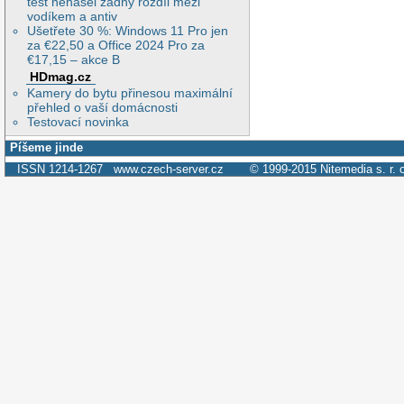
test nenašel žádný rozdíl mezi
vodíkem a antiv
Ušetřete 30 %: Windows 11 Pro jen
za €22,50 a Office 2024 Pro za
€17,15 – akce B
HDmag.cz
Kamery do bytu přinesou maximální
přehled o vaší domácnosti
Testovací novinka
Píšeme jinde
ISSN 1214-1267
www.czech-server.cz
© 1999-2015
Nitemedia s. r. 