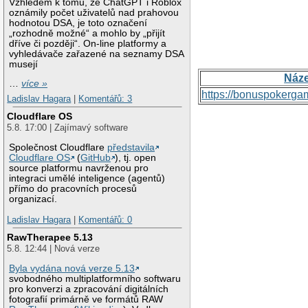
Vzhledem k tomu, že ChatGPT i Roblox
oznámily počet uživatelů nad prahovou
hodnotou DSA, je toto označení
„rozhodně možné“ a mohlo by „přijít
dříve či později“. On-line platformy a
vyhledávače zařazené na seznamy DSA
musejí
Náz
…
více »
https://bonuspokerga
Ladislav Hagara
|
Komentářů: 3
Cloudflare OS
5.8. 17:00 | Zajímavý software
Společnost Cloudflare
představila
Cloudflare OS
(
GitHub
), tj. open
source platformu navrženou pro
integraci umělé inteligence (agentů)
přímo do pracovních procesů
organizací.
Ladislav Hagara
|
Komentářů: 0
RawTherapee 5.13
5.8. 12:44 | Nová verze
Byla vydána nová verze 5.13
svobodného multiplatformního softwaru
pro konverzi a zpracování digitálních
fotografií primárně ve formátů RAW