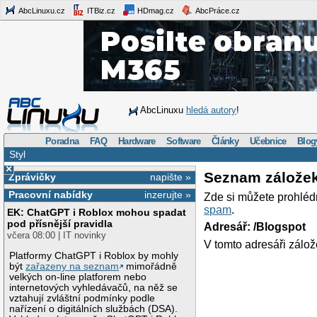
AbcLinuxu.cz
ITBiz.cz
HDmag.cz
AbcPráce.cz
AbcLinuxu
hledá autory
!
Poradna
FAQ
Hardware
Software
Články
Učebnice
Blog
Styl
×
Seznam zálože
Zprávičky
napište »
Pracovní nabídky
inzerujte »
Zde si můžete prohléd
spam
.
EK: ChatGPT i Roblox mohou spadat
pod přísnější pravidla
Adresář: /Blogspot
včera 08:00 | IT novinky
V tomto adresáři zálož
Platformy ChatGPT i Roblox by mohly
být
zařazeny na seznam
mimořádně
velkých on-line platforem nebo
internetových vyhledávačů, na něž se
vztahují zvláštní podmínky podle
nařízení o digitálních službách (DSA).