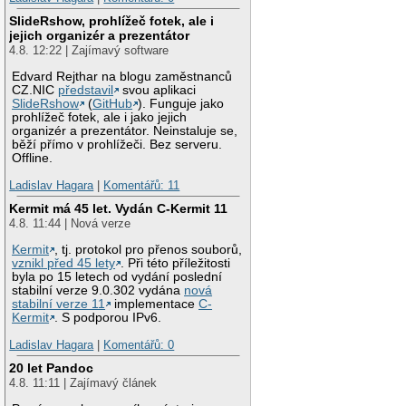
SlideRshow, prohlížeč fotek, ale i
jejich organizér a prezentátor
4.8. 12:22 | Zajímavý software
Edvard Rejthar na blogu zaměstnanců
CZ.NIC
představil
svou aplikaci
SlideRshow
(
GitHub
). Funguje jako
prohlížeč fotek, ale i jako jejich
organizér a prezentátor. Neinstaluje se,
běží přímo v prohlížeči. Bez serveru.
Offline.
Ladislav Hagara
|
Komentářů: 11
Kermit má 45 let. Vydán C-Kermit 11
4.8. 11:44 | Nová verze
Kermit
, tj. protokol pro přenos souborů,
vznikl před 45 lety
. Při této příležitosti
byla po 15 letech od vydání poslední
stabilní verze 9.0.302 vydána
nová
stabilní verze 11
implementace
C-
Kermit
. S podporou IPv6.
Ladislav Hagara
|
Komentářů: 0
20 let Pandoc
4.8. 11:11 | Zajímavý článek