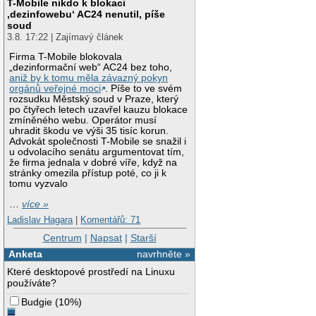
T-Mobile nikdo k blokaci
‚dezinfowebu‘ AC24 nenutil, píše
soud
3.8. 17:22 | Zajímavý článek
Firma T-Mobile blokovala
„dezinformační web“ AC24 bez toho,
aniž by k tomu měla závazný pokyn
orgánů veřejné moci
. Píše to ve svém
rozsudku Městský soud v Praze, který
po čtyřech letech uzavřel kauzu blokace
zmíněného webu. Operátor musí
uhradit škodu ve výši 35 tisíc korun.
Advokát společnosti T-Mobile se snažil i
u odvolacího senátu argumentovat tím,
že firma jednala v dobré víře, když na
stránky omezila přístup poté, co ji k
tomu vyzvalo
…
více »
Ladislav Hagara
|
Komentářů: 71
Centrum
|
Napsat
|
Starší
Anketa
navrhněte »
Které desktopové prostředí na Linuxu
používáte?
Budgie
(
10%
)