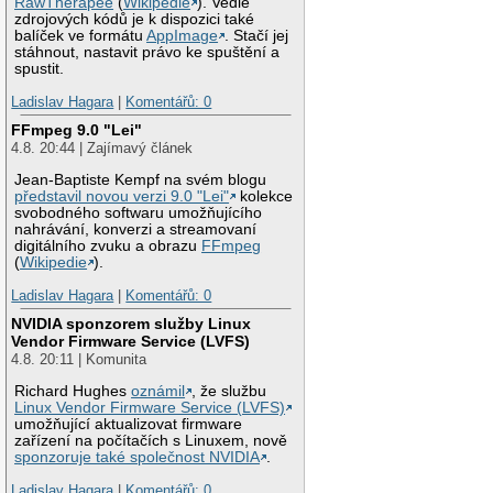
RawTherapee
(
Wikipedie
). Vedle
zdrojových kódů je k dispozici také
balíček ve formátu
AppImage
. Stačí jej
stáhnout, nastavit právo ke spuštění a
spustit.
Ladislav Hagara
|
Komentářů: 0
FFmpeg 9.0 "Lei"
4.8. 20:44 | Zajímavý článek
Jean-Baptiste Kempf na svém blogu
představil novou verzi 9.0 "Lei"
kolekce
svobodného softwaru umožňujícího
nahrávání, konverzi a streamovaní
digitálního zvuku a obrazu
FFmpeg
(
Wikipedie
).
Ladislav Hagara
|
Komentářů: 0
NVIDIA sponzorem služby Linux
Vendor Firmware Service (LVFS)
4.8. 20:11 | Komunita
Richard Hughes
oznámil
, že službu
Linux Vendor Firmware Service (LVFS)
umožňující aktualizovat firmware
zařízení na počítačích s Linuxem, nově
sponzoruje také společnost NVIDIA
.
Ladislav Hagara
|
Komentářů: 0