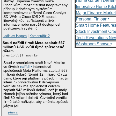
Home Garden Dream
služby. Úspěšné zneužití může
útočníkům umožnit získat neoprávněný
Innovative Home Kitc
přístup k dotčeným systémům,
Major Finance Market
kompromitovat zařízení Cisco Catalyst
SD-WAN a Cisco IOS XE, spustit
Personal Finloan
libovolný kód, zpřístupnit citlivé
informace nebo narušit dostupnost
Smart Home Feature
postižených systémů.
Stock Investment Cred
Ladislav Hagara
|
Komentářů: 2
Tech Revolutions Ne
Soud nařídil firmě Meta zaplatit 567
Washroom Shower
milionů USD kvůli újmě způsobené
dětem
dnes 15:33 | IT novinky
Soud v americkém státě Nové Mexiko
ve čtvrtek
nařídil
internetové
společnosti Meta Platforms zaplatit 567
milionů dolarů (téměř 12 miliard Kč) za
újmy, které její platformy působí mladým
lidem. S přihlédnutím k dřívějšímu
verdiktu tak má společnost celkem
zaplatit 942 milionů dolarů, což je malý
zlomek jejího ročního výnosu, který loni
činil 60 miliard dolarů. Čtvrteční verdikt
firmě také nařizuje, aby změnila způsob,
jakým její
…
více »