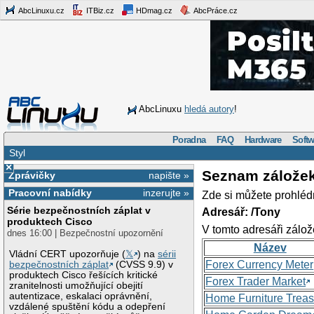
AbcLinuxu.cz
ITBiz.cz
HDmag.cz
AbcPráce.cz
AbcLinuxu
hledá autory
!
Poradna
FAQ
Hardware
Softw
Styl
×
Seznam zálože
Zprávičky
napište »
Pracovní nabídky
inzerujte »
Zde si můžete prohléd
Série bezpečnostních záplat v
Adresář: /Tony
produktech Cisco
V tomto adresáři zálož
dnes 16:00 | Bezpečnostní upozornění
Název
Vládní CERT upozorňuje (
𝕏
) na
sérii
Forex Currency Meter
bezpečnostních záplat
(CVSS 9.9) v
produktech Cisco řešících kritické
Forex Trader Market
zranitelnosti umožňující obejití
autentizace, eskalaci oprávnění,
Home Furniture Treas
vzdálené spuštění kódu a odepření