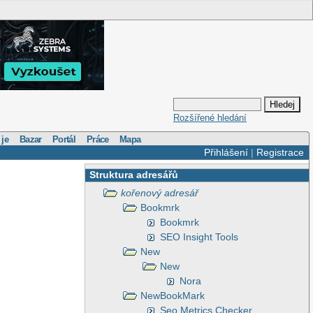
Rozšířené hledání
 je
Bazar
Portál
Práce
Mapa
Přihlášení
|
Registrace
Struktura adresářů
kořenový adresář
Bookmrk
Bookmrk
SEO Insight Tools
New
New
Nora
NewBookMark
Seo Metrics Checker