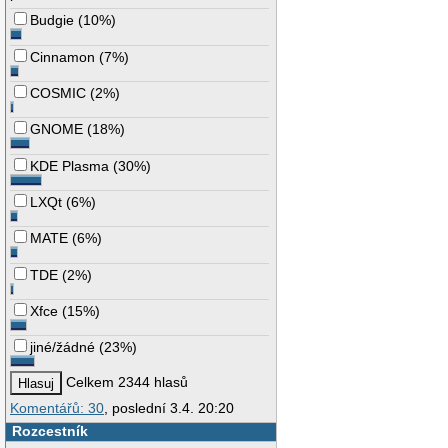
Budgie
(
10%
)
Cinnamon
(
7%
)
COSMIC
(
2%
)
GNOME
(
18%
)
KDE Plasma
(
30%
)
LXQt
(
6%
)
MATE
(
6%
)
TDE
(
2%
)
Xfce
(
15%
)
jiné/žádné
(
23%
)
Celkem 2344 hlasů
Komentářů: 30
, poslední 3.4. 20:20
Rozcestník