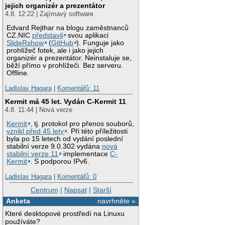
jejich organizér a prezentátor
4.8. 12:22 | Zajímavý software
Edvard Rejthar na blogu zaměstnanců
CZ.NIC
představil
svou aplikaci
SlideRshow
(
GitHub
). Funguje jako
prohlížeč fotek, ale i jako jejich
organizér a prezentátor. Neinstaluje se,
běží přímo v prohlížeči. Bez serveru.
Offline.
Ladislav Hagara
|
Komentářů: 11
Kermit má 45 let. Vydán C-Kermit 11
4.8. 11:44 | Nová verze
Kermit
, tj. protokol pro přenos souborů,
vznikl před 45 lety
. Při této příležitosti
byla po 15 letech od vydání poslední
stabilní verze 9.0.302 vydána
nová
stabilní verze 11
implementace
C-
Kermit
. S podporou IPv6.
Ladislav Hagara
|
Komentářů: 0
Centrum
|
Napsat
|
Starší
Anketa
navrhněte »
Které desktopové prostředí na Linuxu
používáte?