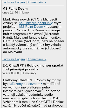
Ladislav Hagara
|
Komentářů: 7
MS Paint Doom
dnes 12:44 | Humor
Mark Russinovich (CTO v Microsoft
Azure) se
na LinkedIn pochlubil
svým
projektem
MS Paint Doom
napsaným
pomocí Claude. Hru Doom umožňuje
hrát v programu Malování (Microsoft
Paint). Malování funguje jako monitor.
Herní engine (ViZDoom) běží na pozadí
a každý vykreslený snímek hry vkládá
automaticky přes schránku (clipboard)
do Malování.
Ladislav Hagara
|
Komentářů: 2
EK: ChatGPT i Roblox mohou spadat
pod přísnější pravidla
včera 08:00 | IT novinky
Platformy ChatGPT i Roblox by mohly
být
zařazeny na seznam
mimořádně
velkých on-line platforem nebo
internetových vyhledávačů, na něž se
vztahují zvláštní podmínky podle
nařízení o digitálních službách (DSA).
Vzhledem k tomu, že ChatGPT i Roblox
oznámily počet uživatelů nad prahovou