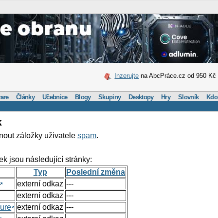
Inzerujte
na AbcPráce.cz od 950 Kč
are
Články
Učebnice
Blogy
Skupiny
Desktopy
Hry
Slovník
Kdo
k
nout záložky uživatele
spam
.
ek jsou následující stránky:
Typ
Poslední změna
externí odkaz
---
externí odkaz
---
ure
externí odkaz
---