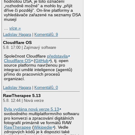
hodnotou DSA, je toto označení
„rozhodně možné“ a mohlo by „přijít
dříve či později“. On-line platformy a
vyhledávače zařazené na seznamy DSA
musejí
…
více »
Ladislav Hagara
|
Komentářů: 9
Cloudflare OS
5.8. 17:00 | Zajímavý software
Společnost Cloudflare
představila
Cloudflare OS
(
GitHub
), tj. open
source platformu navrženou pro
integraci umělé inteligence (agentů)
přímo do pracovních procesů
organizací.
Ladislav Hagara
|
Komentářů: 0
RawTherapee 5.13
5.8. 12:44 | Nová verze
Byla vydána nová verze 5.13
svobodného multiplatformního softwaru
pro konverzi a zpracování digitálních
fotografií primárně ve formátů RAW
RawTherapee
(
Wikipedie
). Vedle
zdrojových kódů je k dispozici také