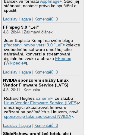
balíček ve formátu
AppImage
. Stačí jej
stáhnout, nastavit právo ke spuštění a
spustit.
Ladislav Hagara
|
Komentářů: 0
FFmpeg 9.0 "Lei"
4.8. 20:44 | Zajímavý článek
Jean-Baptiste Kempf na svém blogu
představil novou verzi 9.0 "Lei"
kolekce
svobodného softwaru umožňujícího
nahrávání, konverzi a streamovaní
digitálního zvuku a obrazu
FFmpeg
(
Wikipedie
).
Ladislav Hagara
|
Komentářů: 0
NVIDIA sponzorem služby Linux
Vendor Firmware Service (LVFS)
4.8. 20:11 | Komunita
Richard Hughes
oznámil
, že službu
Linux Vendor Firmware Service (LVFS)
umožňující aktualizovat firmware
zařízení na počítačích s Linuxem, nově
sponzoruje také společnost NVIDIA
.
Ladislav Hagara
|
Komentářů: 0
SlideRshow, prohlížeč fotek, ale i