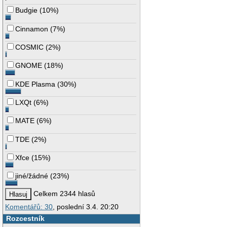
Budgie
(
10%
)
Cinnamon
(
7%
)
COSMIC
(
2%
)
GNOME
(
18%
)
KDE Plasma
(
30%
)
LXQt
(
6%
)
MATE
(
6%
)
TDE
(
2%
)
Xfce
(
15%
)
jiné/žádné
(
23%
)
Celkem 2344 hlasů
Komentářů: 30
, poslední 3.4. 20:20
Rozcestník