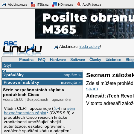
AbcLinuxu.cz
ITBiz.cz
HDmag.cz
AbcPráce.cz
AbcLinuxu
hledá autory
!
Poradna
FAQ
Hardware
Software
Články
Učebnice
Blog
Styl
×
Seznam zálože
Zprávičky
napište »
Pracovní nabídky
inzerujte »
Zde si můžete prohléd
spam
.
Série bezpečnostních záplat v
produktech Cisco
Adresář: /Tech Revo
včera 16:00 | Bezpečnostní upozornění
V tomto adresáři zálož
Vládní CERT upozorňuje (
𝕏
) na
sérii
bezpečnostních záplat
(CVSS 9.9) v
produktech Cisco řešících kritické
zranitelnosti umožňující obejití
autentizace, eskalaci oprávnění,
vzdálené spuštění kódu a odepření