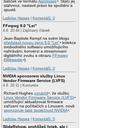
balíček ve formátu
AppImage
. Stačí jej
stáhnout, nastavit právo ke spuštění a
spustit.
Ladislav Hagara
|
Komentářů: 0
FFmpeg 9.0 "Lei"
4.8. 20:44 | Zajímavý článek
Jean-Baptiste Kempf na svém blogu
představil novou verzi 9.0 "Lei"
kolekce
svobodného softwaru umožňujícího
nahrávání, konverzi a streamovaní
digitálního zvuku a obrazu
FFmpeg
(
Wikipedie
).
Ladislav Hagara
|
Komentářů: 0
NVIDIA sponzorem služby Linux
Vendor Firmware Service (LVFS)
4.8. 20:11 | Komunita
Richard Hughes
oznámil
, že službu
Linux Vendor Firmware Service (LVFS)
umožňující aktualizovat firmware
zařízení na počítačích s Linuxem, nově
sponzoruje také společnost NVIDIA
.
Ladislav Hagara
|
Komentářů: 0
SlideRshow, prohlížeč fotek, ale i