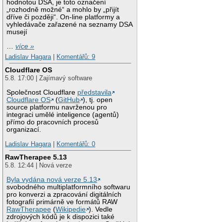
hodnotou DSA, je toto označení
„rozhodně možné“ a mohlo by „přijít
dříve či později“. On-line platformy a
vyhledávače zařazené na seznamy DSA
musejí
…
více »
Ladislav Hagara
|
Komentářů: 9
Cloudflare OS
5.8. 17:00 | Zajímavý software
Společnost Cloudflare
představila
Cloudflare OS
(
GitHub
), tj. open
source platformu navrženou pro
integraci umělé inteligence (agentů)
přímo do pracovních procesů
organizací.
Ladislav Hagara
|
Komentářů: 0
RawTherapee 5.13
5.8. 12:44 | Nová verze
Byla vydána nová verze 5.13
svobodného multiplatformního softwaru
pro konverzi a zpracování digitálních
fotografií primárně ve formátů RAW
RawTherapee
(
Wikipedie
). Vedle
zdrojových kódů je k dispozici také