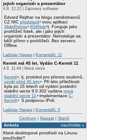
jejich organizér a prezentátor
4.8. 12:22 | Zajímavý software
Edvard Rejthar na blogu zaměstnanců
CZ.NIC
představil
svou aplikaci
SlideRshow
(
GitHub
). Funguje jako
prohlížeč fotek, ale i jako jejich
organizér a prezentátor. Neinstaluje se,
běží přímo v prohlížeči. Bez serveru.
Offline.
Ladislav Hagara
|
Komentářů: 11
Kermit má 45 let. Vydán C-Kermit 11
4.8. 11:44 | Nová verze
Kermit
, tj. protokol pro přenos souborů,
vznikl před 45 lety
. Při této příležitosti
byla po 15 letech od vydání poslední
stabilní verze 9.0.302 vydána
nová
stabilní verze 11
implementace
C-
Kermit
. S podporou IPv6.
Ladislav Hagara
|
Komentářů: 0
Centrum
|
Napsat
|
Starší
Anketa
navrhněte »
Které desktopové prostředí na Linuxu
používáte?