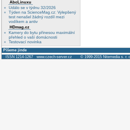
AbcLinuxu
Událo se v týdnu 32/2026
Týden na ScienceMag.cz: Vylepšený
test nenašel žádný rozdíl mezi
vodíkem a antiv
HDmag.cz
Kamery do bytu přinesou maximální
přehled o vaší domácnosti
Testovací novinka
Píšeme jinde
ISSN 1214-1267
www.czech-server.cz
© 1999-2015
Nitemedia s. r. 