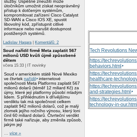
služby. Úspěšné zneužití může
útočníkům umožnit získat neoprávněný
přístup k dotčeným systémům,
kompromitovat zařízení Cisco Catalyst
SD-WAN a Cisco IOS XE, spustit
libovolný kód, zpřístupnit citlivé
informace nebo narušit dostupnost
postižených systémů.
Ladislav Hagara
|
Komentářů: 2
Tech Revolutions Ne
Soud nařídil firmě Meta zaplatit 567
milionů USD kvůli újmě způsobené
dětem
https://techrevolutio
včera 15:33 | IT novinky
behaviors.html
https://techrevoluti
Soud v americkém státě Nové Mexiko
healthcare-technology
ve čtvrtek
nařídil
internetové
společnosti Meta Platforms zaplatit 567
https://techrevolutio
milionů dolarů (téměř 12 miliard Kč) za
and-strategies.html
újmy, které její platformy působí mladým
lidem. S přihlédnutím k dřívějšímu
https://techrevolutio
verdiktu tak má společnost celkem
technology-in-our.htm
zaplatit 942 milionů dolarů, což je malý
zlomek jejího ročního výnosu, který loni
činil 60 miliard dolarů. Čtvrteční verdikt
firmě také nařizuje, aby změnila způsob,
jakým její
…
více »