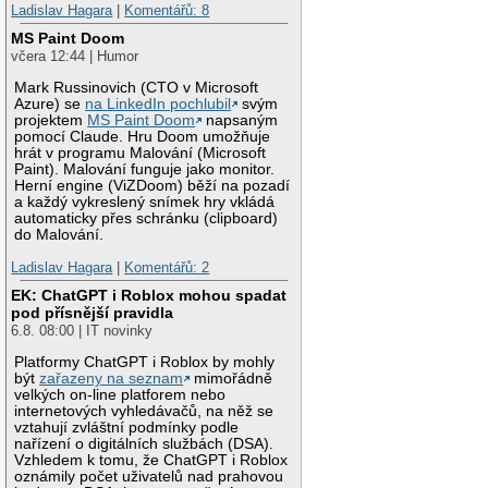
Ladislav Hagara
|
Komentářů: 8
MS Paint Doom
včera 12:44 | Humor
Mark Russinovich (CTO v Microsoft
Azure) se
na LinkedIn pochlubil
svým
projektem
MS Paint Doom
napsaným
pomocí Claude. Hru Doom umožňuje
hrát v programu Malování (Microsoft
Paint). Malování funguje jako monitor.
Herní engine (ViZDoom) běží na pozadí
a každý vykreslený snímek hry vkládá
automaticky přes schránku (clipboard)
do Malování.
Ladislav Hagara
|
Komentářů: 2
EK: ChatGPT i Roblox mohou spadat
pod přísnější pravidla
6.8. 08:00 | IT novinky
Platformy ChatGPT i Roblox by mohly
být
zařazeny na seznam
mimořádně
velkých on-line platforem nebo
internetových vyhledávačů, na něž se
vztahují zvláštní podmínky podle
nařízení o digitálních službách (DSA).
Vzhledem k tomu, že ChatGPT i Roblox
oznámily počet uživatelů nad prahovou