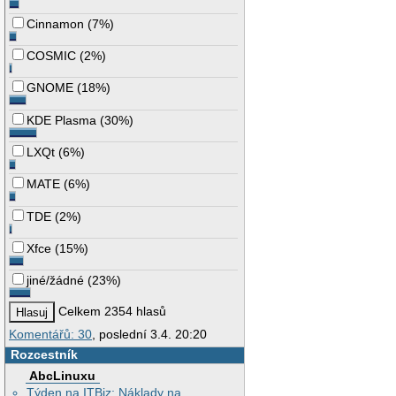
Cinnamon
(
7%
)
COSMIC
(
2%
)
GNOME
(
18%
)
KDE Plasma
(
30%
)
LXQt
(
6%
)
MATE
(
6%
)
TDE
(
2%
)
Xfce
(
15%
)
jiné/žádné
(
23%
)
Celkem 2354 hlasů
Komentářů: 30
, poslední 3.4. 20:20
Rozcestník
AbcLinuxu
Týden na ITBiz: Náklady na