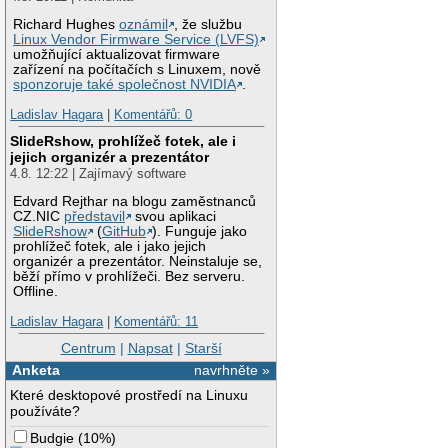
Richard Hughes
oznámil
, že službu
Linux Vendor Firmware Service (LVFS)
umožňující aktualizovat firmware
zařízení na počítačích s Linuxem, nově
sponzoruje také společnost NVIDIA
.
Ladislav Hagara
|
Komentářů: 0
SlideRshow, prohlížeč fotek, ale i
jejich organizér a prezentátor
4.8. 12:22 | Zajímavý software
Edvard Rejthar na blogu zaměstnanců
CZ.NIC
představil
svou aplikaci
SlideRshow
(
GitHub
). Funguje jako
prohlížeč fotek, ale i jako jejich
organizér a prezentátor. Neinstaluje se,
běží přímo v prohlížeči. Bez serveru.
Offline.
Ladislav Hagara
|
Komentářů: 11
Centrum
|
Napsat
|
Starší
Anketa
navrhněte »
Které desktopové prostředí na Linuxu
používáte?
Budgie
(
10%
)