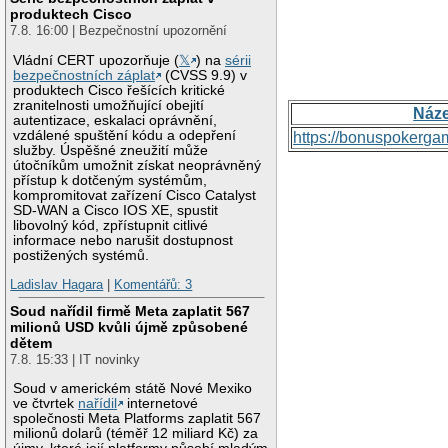
produktech Cisco
7.8. 16:00 | Bezpečnostní upozornění
Vládní CERT upozorňuje (
𝕏
) na
sérii
bezpečnostních záplat
(CVSS 9.9) v
produktech Cisco řešících kritické
zranitelnosti umožňující obejití
Náz
autentizace, eskalaci oprávnění,
vzdálené spuštění kódu a odepření
https://bonuspokerga
služby. Úspěšné zneužití může
útočníkům umožnit získat neoprávněný
přístup k dotčeným systémům,
kompromitovat zařízení Cisco Catalyst
SD-WAN a Cisco IOS XE, spustit
libovolný kód, zpřístupnit citlivé
informace nebo narušit dostupnost
postižených systémů.
Ladislav Hagara
|
Komentářů: 3
Soud nařídil firmě Meta zaplatit 567
milionů USD kvůli újmě způsobené
dětem
7.8. 15:33 | IT novinky
Soud v americkém státě Nové Mexiko
ve čtvrtek
nařídil
internetové
společnosti Meta Platforms zaplatit 567
milionů dolarů (téměř 12 miliard Kč) za