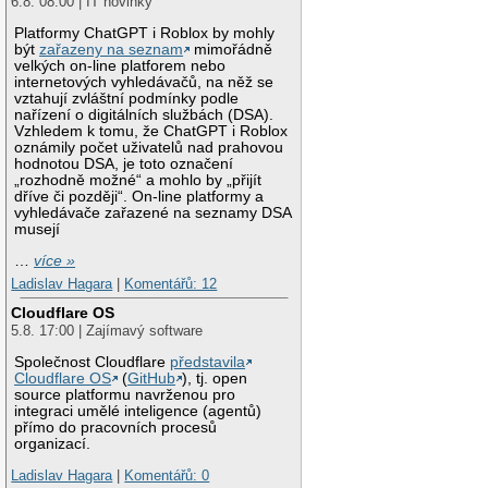
6.8. 08:00 | IT novinky
Platformy ChatGPT i Roblox by mohly
být
zařazeny na seznam
mimořádně
velkých on-line platforem nebo
internetových vyhledávačů, na něž se
vztahují zvláštní podmínky podle
nařízení o digitálních službách (DSA).
Vzhledem k tomu, že ChatGPT i Roblox
oznámily počet uživatelů nad prahovou
hodnotou DSA, je toto označení
„rozhodně možné“ a mohlo by „přijít
dříve či později“. On-line platformy a
vyhledávače zařazené na seznamy DSA
musejí
…
více »
Ladislav Hagara
|
Komentářů: 12
Cloudflare OS
5.8. 17:00 | Zajímavý software
Společnost Cloudflare
představila
Cloudflare OS
(
GitHub
), tj. open
source platformu navrženou pro
integraci umělé inteligence (agentů)
přímo do pracovních procesů
organizací.
Ladislav Hagara
|
Komentářů: 0