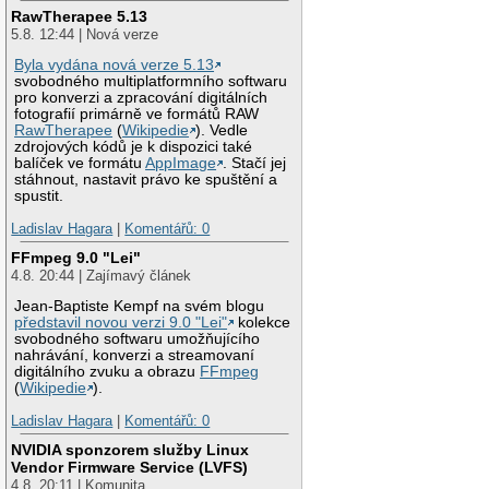
RawTherapee 5.13
5.8. 12:44 | Nová verze
Byla vydána nová verze 5.13
svobodného multiplatformního softwaru
pro konverzi a zpracování digitálních
fotografií primárně ve formátů RAW
RawTherapee
(
Wikipedie
). Vedle
zdrojových kódů je k dispozici také
balíček ve formátu
AppImage
. Stačí jej
stáhnout, nastavit právo ke spuštění a
spustit.
Ladislav Hagara
|
Komentářů: 0
FFmpeg 9.0 "Lei"
4.8. 20:44 | Zajímavý článek
Jean-Baptiste Kempf na svém blogu
představil novou verzi 9.0 "Lei"
kolekce
svobodného softwaru umožňujícího
nahrávání, konverzi a streamovaní
digitálního zvuku a obrazu
FFmpeg
(
Wikipedie
).
Ladislav Hagara
|
Komentářů: 0
NVIDIA sponzorem služby Linux
Vendor Firmware Service (LVFS)
4.8. 20:11 | Komunita