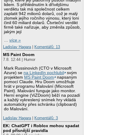
újmy, které její platformy působí mladým
lidem. S přihlédnutím k dřívějšímu
verdiktu tak má společnost celkem
zaplatit 942 milionů dolarů, což je malý
zlomek jejího ročního výnosu, který loni
činil 60 miliard dolarů. Čtvrteční verdikt
firmě také nařizuje, aby změnila způsob,
jakým její
…
více »
Ladislav Hagara
|
Komentářů: 13
MS Paint Doom
7.8. 12:44 | Humor
Mark Russinovich (CTO v Microsoft
Azure) se
na LinkedIn pochlubil
svým
projektem
MS Paint Doom
napsaným
pomocí Claude. Hru Doom umožňuje
hrát v programu Malování (Microsoft
Paint). Malování funguje jako monitor.
Herní engine (ViZDoom) běží na pozadí
a každý vykreslený snímek hry vkládá
automaticky přes schránku (clipboard)
do Malování.
Ladislav Hagara
|
Komentářů: 3
EK: ChatGPT i Roblox mohou spadat
pod přísnější pravidla