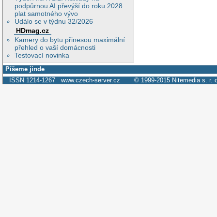
podpůrnou AI převýší do roku 2028
plat samotného vývo
Událo se v týdnu 32/2026
HDmag.cz
Kamery do bytu přinesou maximální
přehled o vaší domácnosti
Testovací novinka
Píšeme jinde
ISSN 1214-1267
www.czech-server.cz
© 1999-2015
Nitemedia s. r. 