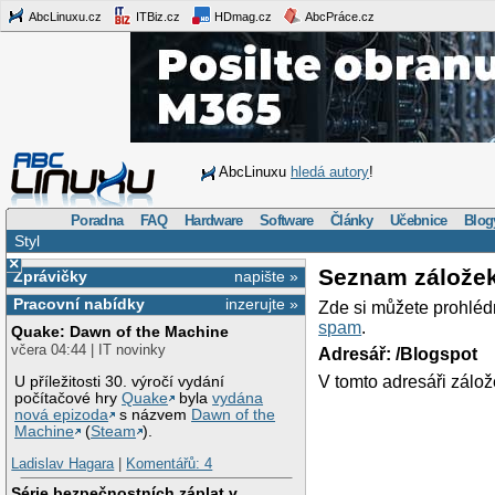
AbcLinuxu.cz
ITBiz.cz
HDmag.cz
AbcPráce.cz
AbcLinuxu
hledá autory
!
Poradna
FAQ
Hardware
Software
Články
Učebnice
Blog
Styl
×
Seznam zálože
Zprávičky
napište »
Pracovní nabídky
inzerujte »
Zde si můžete prohléd
spam
.
Quake: Dawn of the Machine
včera 04:44 | IT novinky
Adresář: /Blogspot
V tomto adresáři zálož
U příležitosti 30. výročí vydání
počítačové hry
Quake
byla
vydána
nová epizoda
s názvem
Dawn of the
Machine
(
Steam
).
Ladislav Hagara
|
Komentářů: 4
Série bezpečnostních záplat v