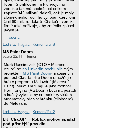
újmy, které její platformy působí mladým
lidem. S přihlédnutím k dřívějšímu
verdiktu tak má společnost celkem
zaplatit 942 milionů dolarů, což je malý
zlomek jejího ročního výnosu, který loni
činil 60 miliard dolarů. Čtvrteční verdikt
firmě také nařizuje, aby změnila způsob,
jakým její
…
více »
Ladislav Hagara
|
Komentářů: 8
MS Paint Doom
včera 12:44 | Humor
Mark Russinovich (CTO v Microsoft
Azure) se
na LinkedIn pochlubil
svým
projektem
MS Paint Doom
napsaným
pomocí Claude. Hru Doom umožňuje
hrát v programu Malování (Microsoft
Paint). Malování funguje jako monitor.
Herní engine (ViZDoom) běží na pozadí
a každý vykreslený snímek hry vkládá
automaticky přes schránku (clipboard)
do Malování.
Ladislav Hagara
|
Komentářů: 2
EK: ChatGPT i Roblox mohou spadat
pod přísnější pravidla