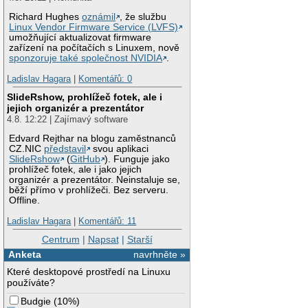
Richard Hughes
oznámil
, že službu
Linux Vendor Firmware Service (LVFS)
umožňující aktualizovat firmware
zařízení na počítačích s Linuxem, nově
sponzoruje také společnost NVIDIA
.
Ladislav Hagara
|
Komentářů: 0
SlideRshow, prohlížeč fotek, ale i
jejich organizér a prezentátor
4.8. 12:22 | Zajímavý software
Edvard Rejthar na blogu zaměstnanců
CZ.NIC
představil
svou aplikaci
SlideRshow
(
GitHub
). Funguje jako
prohlížeč fotek, ale i jako jejich
organizér a prezentátor. Neinstaluje se,
běží přímo v prohlížeči. Bez serveru.
Offline.
Ladislav Hagara
|
Komentářů: 11
Centrum
|
Napsat
|
Starší
Anketa
navrhněte »
Které desktopové prostředí na Linuxu
používáte?
Budgie
(
10%
)