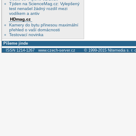
Týden na ScienceMag.cz: Vylepšený
test nenašel žádný rozdíl mezi
vodíkem a antiv
HDmag.cz
Kamery do bytu přinesou maximální
přehled o vaší domácnosti
Testovací novinka
Píšeme jinde
ISSN 1214-1267
www.czech-server.cz
© 1999-2015
Nitemedia s. r. 