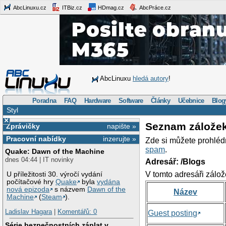
AbcLinuxu.cz
ITBiz.cz
HDmag.cz
AbcPráce.cz
AbcLinuxu
hledá autory
!
Poradna
FAQ
Hardware
Software
Články
Učebnice
Blog
Styl
×
Seznam zálože
Zprávičky
napište »
Pracovní nabídky
inzerujte »
Zde si můžete prohléd
spam
.
Quake: Dawn of the Machine
dnes 04:44 | IT novinky
Adresář: /Blogs
V tomto adresáři zálož
U příležitosti 30. výročí vydání
počítačové hry
Quake
byla
vydána
nová epizoda
s názvem
Dawn of the
Název
Machine
(
Steam
).
Ladislav Hagara
|
Komentářů: 0
Guest posting
Série bezpečnostních záplat v