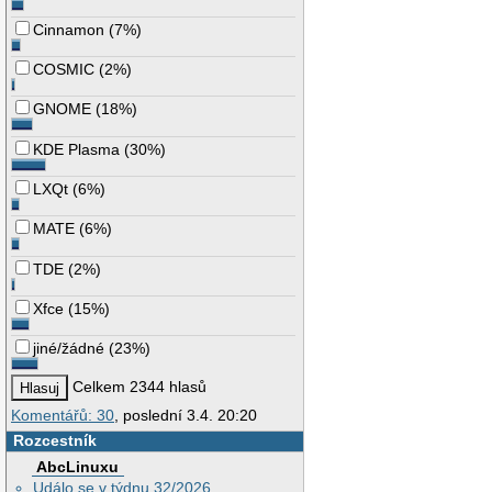
Cinnamon
(
7%
)
COSMIC
(
2%
)
GNOME
(
18%
)
KDE Plasma
(
30%
)
LXQt
(
6%
)
MATE
(
6%
)
TDE
(
2%
)
Xfce
(
15%
)
jiné/žádné
(
23%
)
Celkem 2344 hlasů
Komentářů: 30
, poslední 3.4. 20:20
Rozcestník
AbcLinuxu
Událo se v týdnu 32/2026