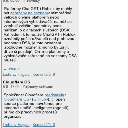
6.8. 08:00 | IT novinky
Platformy ChatGPT i Roblox by mohly
být
zařazeny na seznam
mimořádně
velkých on-line platforem nebo
internetových vyhledávačů, na něž se
vztahují zvláštní podmínky podle
nařízení o digitálních službách (DSA).
Vzhledem k tomu, že ChatGPT i Roblox
oznámily počet uživatelů nad prahovou
hodnotou DSA, je toto označení
„rozhodně možné“ a mohlo by „přijít
dříve či později“. On-line platformy a
vyhledávače zařazené na seznamy DSA
musejí
…
více »
Ladislav Hagara
|
Komentářů: 9
Cloudflare OS
5.8. 17:00 | Zajímavý software
Společnost Cloudflare
představila
Cloudflare OS
(
GitHub
), tj. open
source platformu navrženou pro
integraci umělé inteligence (agentů)
přímo do pracovních procesů
organizací.
Ladislav Hagara
|
Komentářů: 0