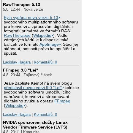
RawTherapee 5.13
5.8. 12:44 | Nová verze
Byla vydána nová verze 5.13
svobodného multiplatformního softwaru
pro konverzi a zpracování digitálních
fotografií primárně ve formátů RAW
RawTherapee
(
Wikipedie
). Vedle
zdrojových kódů je k dispozici také
balíček ve formátu
AppImage
. Stačí jej
stáhnout, nastavit právo ke spuštění a
spustit.
Ladislav Hagara
|
Komentářů: 0
FFmpeg 9.0 "Lei"
4.8. 20:44 | Zajímavý článek
Jean-Baptiste Kempf na svém blogu
představil novou verzi 9.0 "Lei"
kolekce
svobodného softwaru umožňujícího
nahrávání, konverzi a streamovaní
digitálního zvuku a obrazu
FFmpeg
(
Wikipedie
).
Ladislav Hagara
|
Komentářů: 0
NVIDIA sponzorem služby Linux
Vendor Firmware Service (LVFS)
4.8. 20:11 | Komunita