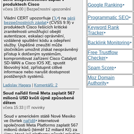
produktech Cisco
Google Ranking
včera 16:00 | Bezpečnostní upozornění
Programmatic SEO
Vládní CERT upozorňuje (
𝕏
) na
sérii
bezpečnostních záplat
(CVSS 9.9) v
produktech Cisco řešících kritické
Keyword Rank
zranitelnosti umožňující obejití
Tracker
autentizace, eskalaci oprávnění,
vzdálené spuštění kódu a odepření
Backlink Monitoring
služby. Úspěšné zneužití může
útočníkům umožnit získat neoprávněný
Free Trustflow
přístup k dotčeným systémům,
Checker
kompromitovat zařízení Cisco Catalyst
SD-WAN a Cisco IOS XE, spustit
libovolný kód, zpřístupnit citlivé
Spam Score
informace nebo narušit dostupnost
postižených systémů.
Moz Domain
Authority
Ladislav Hagara
|
Komentářů: 2
Soud nařídil firmě Meta zaplatit 567
milionů USD kvůli újmě způsobené
dětem
včera 15:33 | IT novinky
Soud v americkém státě Nové Mexiko
ve čtvrtek
nařídil
internetové
společnosti Meta Platforms zaplatit 567
milionů dolarů (téměř 12 miliard Kč) za