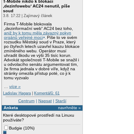
T-Mobile nikdo k blokaci
‚dezinfowebu‘ AC24 nenutil, píše
soud
3.8. 17:22 | Zajímavý článek
Firma T-Mobile blokovala
„dezinformační web“ AC24 bez toho,
aniž by k tomu měla závazný pokyn
orgánů veřejné moci
. Píše to ve svém
rozsudku Městský soud v Praze, který
po čtyřech letech uzavřel kauzu blokace
zmíněného webu. Operátor musí
uhradit škodu ve výši 35 tisíc korun.
Advokát společnosti T-Mobile se snažil i
u odvolacího senátu argumentovat tím,
že firma jednala v dobré víře, když na
stránky omezila přístup poté, co ji k
tomu vyzvalo
…
více »
Ladislav Hagara
|
Komentářů: 61
Centrum
|
Napsat
|
Starší
Anketa
navrhněte »
Které desktopové prostředí na Linuxu
používáte?
Budgie
(
10%
)