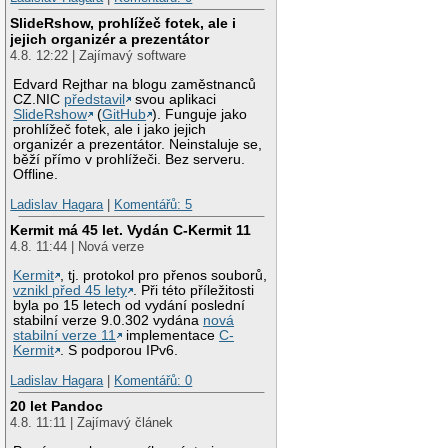
SlideRshow, prohlížeč fotek, ale i
jejich organizér a prezentátor
4.8. 12:22 | Zajímavý software
Edvard Rejthar na blogu zaměstnanců
CZ.NIC
představil
svou aplikaci
SlideRshow
(
GitHub
). Funguje jako
prohlížeč fotek, ale i jako jejich
organizér a prezentátor. Neinstaluje se,
běží přímo v prohlížeči. Bez serveru.
Offline.
Ladislav Hagara
|
Komentářů: 5
Kermit má 45 let. Vydán C-Kermit 11
4.8. 11:44 | Nová verze
Kermit
, tj. protokol pro přenos souborů,
vznikl před 45 lety
. Při této příležitosti
byla po 15 letech od vydání poslední
stabilní verze 9.0.302 vydána
nová
stabilní verze 11
implementace
C-
Kermit
. S podporou IPv6.
Ladislav Hagara
|
Komentářů: 0
20 let Pandoc
4.8. 11:11 | Zajímavý článek