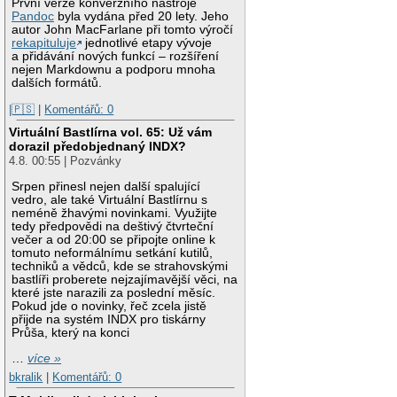
První verze konverzního nástroje
Pandoc
byla vydána před 20 lety. Jeho
autor John MacFarlane při tomto výročí
rekapituluje
jednotlivé etapy vývoje
a přidávání nových funkcí – rozšíření
nejen Markdownu a podporu mnoha
dalších formátů.
|🇵🇸
|
Komentářů: 0
Virtuální Bastlírna vol. 65: Už vám
dorazil předobjednaný INDX?
4.8. 00:55 | Pozvánky
Srpen přinesl nejen další spalující
vedro, ale také Virtuální Bastlírnu s
neméně žhavými novinkami. Využijte
tedy předpovědi na deštivý čtvrteční
večer a od 20:00 se připojte online k
tomuto neformálnímu setkání kutilů,
techniků a vědců, kde se strahovskými
bastlíři proberete nejzajímavější věci, na
které jste narazili za poslední měsíc.
Pokud jde o novinky, řeč zcela jistě
přijde na systém INDX pro tiskárny
Průša, který na konci
…
více »
bkralik
|
Komentářů: 0