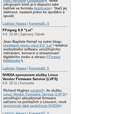
RawTherapee
(
Wikipedie
). Vedle
zdrojových kódů je k dispozici také
balíček ve formátu
AppImage
. Stačí jej
stáhnout, nastavit právo ke spuštění a
spustit.
Ladislav Hagara
|
Komentářů: 0
FFmpeg 9.0 "Lei"
4.8. 20:44 | Zajímavý článek
Jean-Baptiste Kempf na svém blogu
představil novou verzi 9.0 "Lei"
kolekce
svobodného softwaru umožňujícího
nahrávání, konverzi a streamovaní
digitálního zvuku a obrazu
FFmpeg
(
Wikipedie
).
Ladislav Hagara
|
Komentářů: 0
NVIDIA sponzorem služby Linux
Vendor Firmware Service (LVFS)
4.8. 20:11 | Komunita
Richard Hughes
oznámil
, že službu
Linux Vendor Firmware Service (LVFS)
umožňující aktualizovat firmware
zařízení na počítačích s Linuxem, nově
sponzoruje také společnost NVIDIA
.
Ladislav Hagara
|
Komentářů: 0