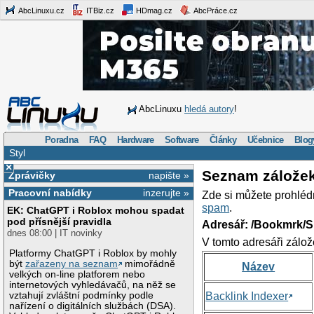
AbcLinuxu.cz
ITBiz.cz
HDmag.cz
AbcPráce.cz
AbcLinuxu
hledá autory
!
Poradna
FAQ
Hardware
Software
Články
Učebnice
Blog
Styl
×
Seznam zálože
Zprávičky
napište »
Pracovní nabídky
inzerujte »
Zde si můžete prohléd
spam
.
EK: ChatGPT i Roblox mohou spadat
pod přísnější pravidla
Adresář: /Bookmrk/S
dnes 08:00 | IT novinky
V tomto adresáři zálož
Platformy ChatGPT i Roblox by mohly
být
zařazeny na seznam
mimořádně
Název
velkých on-line platforem nebo
internetových vyhledávačů, na něž se
vztahují zvláštní podmínky podle
Backlink Indexer
nařízení o digitálních službách (DSA).