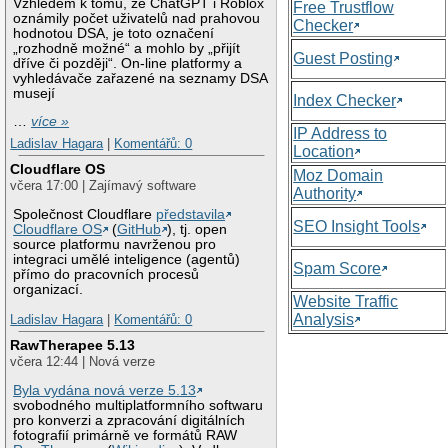
Vzhledem k tomu, že ChatGPT i Roblox
Free Trustflow
oznámily počet uživatelů nad prahovou
Checker
hodnotou DSA, je toto označení
„rozhodně možné“ a mohlo by „přijít
Guest Posting
dříve či později“. On-line platformy a
vyhledávače zařazené na seznamy DSA
musejí
Index Checker
…
více »
IP Address to
Ladislav Hagara
|
Komentářů: 0
Location
Cloudflare OS
Moz Domain
včera 17:00 | Zajímavý software
Authority
Společnost Cloudflare
představila
SEO Insight Tools
Cloudflare OS
(
GitHub
), tj. open
source platformu navrženou pro
integraci umělé inteligence (agentů)
Spam Score
přímo do pracovních procesů
organizací.
Website Traffic
Analysis
Ladislav Hagara
|
Komentářů: 0
RawTherapee 5.13
včera 12:44 | Nová verze
Byla vydána nová verze 5.13
svobodného multiplatformního softwaru
pro konverzi a zpracování digitálních
fotografií primárně ve formátů RAW