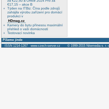
za €22,50 a Office 2024 Pro za
€17,15 – akce B
Týden na ITBiz: Čína podle zdrojů
zahájila výrobu zařízení pro domácí
produkci v
HDmag.cz
Kamery do bytu přinesou maximální
přehled o vaší domácnosti
Testovací novinka
Píšeme jinde
ISSN 1214-1267
www.czech-server.cz
© 1999-2015
Nitemedia s. r. 