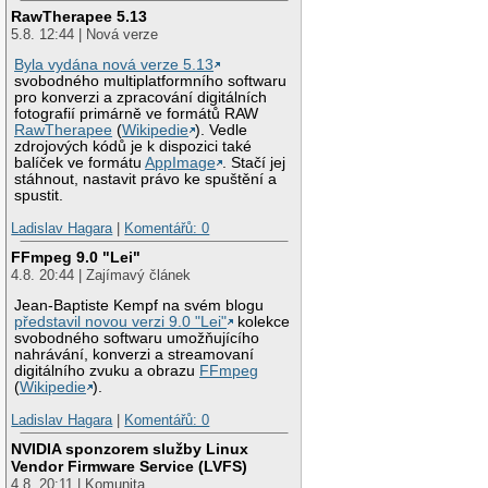
RawTherapee 5.13
5.8. 12:44 | Nová verze
Byla vydána nová verze 5.13
svobodného multiplatformního softwaru
pro konverzi a zpracování digitálních
fotografií primárně ve formátů RAW
RawTherapee
(
Wikipedie
). Vedle
zdrojových kódů je k dispozici také
balíček ve formátu
AppImage
. Stačí jej
stáhnout, nastavit právo ke spuštění a
spustit.
Ladislav Hagara
|
Komentářů: 0
FFmpeg 9.0 "Lei"
4.8. 20:44 | Zajímavý článek
Jean-Baptiste Kempf na svém blogu
představil novou verzi 9.0 "Lei"
kolekce
svobodného softwaru umožňujícího
nahrávání, konverzi a streamovaní
digitálního zvuku a obrazu
FFmpeg
(
Wikipedie
).
Ladislav Hagara
|
Komentářů: 0
NVIDIA sponzorem služby Linux
Vendor Firmware Service (LVFS)
4.8. 20:11 | Komunita