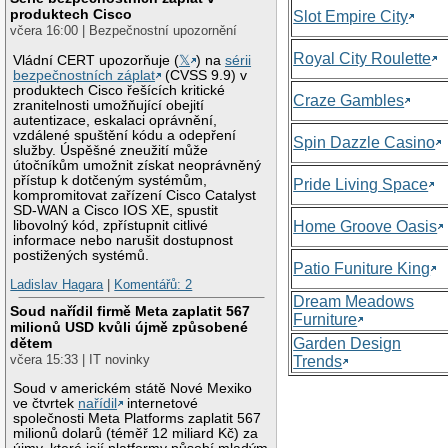
produktech Cisco
Slot Empire City
včera 16:00 | Bezpečnostní upozornění
Royal City Roulette
Vládní CERT upozorňuje (
𝕏
) na
sérii
bezpečnostních záplat
(CVSS 9.9) v
produktech Cisco řešících kritické
Craze Gambles
zranitelnosti umožňující obejití
autentizace, eskalaci oprávnění,
vzdálené spuštění kódu a odepření
Spin Dazzle Casino
služby. Úspěšné zneužití může
útočníkům umožnit získat neoprávněný
přístup k dotčeným systémům,
Pride Living Space
kompromitovat zařízení Cisco Catalyst
SD-WAN a Cisco IOS XE, spustit
libovolný kód, zpřístupnit citlivé
Home Groove Oasis
informace nebo narušit dostupnost
postižených systémů.
Patio Funiture King
Ladislav Hagara
|
Komentářů: 2
Dream Meadows
Soud nařídil firmě Meta zaplatit 567
Furniture
milionů USD kvůli újmě způsobené
Garden Design
dětem
včera 15:33 | IT novinky
Trends
Soud v americkém státě Nové Mexiko
ve čtvrtek
nařídil
internetové
společnosti Meta Platforms zaplatit 567
milionů dolarů (téměř 12 miliard Kč) za