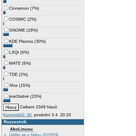
Cinnamon
(
7%
)
COSMIC
(
2%
)
GNOME
(
18%
)
KDE Plasma
(
30%
)
LXQt
(
6%
)
MATE
(
6%
)
TDE
(
2%
)
Xfce
(
15%
)
jiné/žádné
(
23%
)
Celkem 2349 hlasů
Komentářů: 30
, poslední 3.4. 20:20
Rozcestník
AbcLinuxu
Událo se v týdnu 32/2026