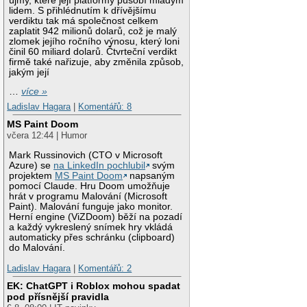
újmy, které její platformy působí mladým
lidem. S přihlédnutím k dřívějšímu
verdiktu tak má společnost celkem
zaplatit 942 milionů dolarů, což je malý
zlomek jejího ročního výnosu, který loni
činil 60 miliard dolarů. Čtvrteční verdikt
firmě také nařizuje, aby změnila způsob,
jakým její
…
více »
Ladislav Hagara
|
Komentářů: 8
MS Paint Doom
včera 12:44 | Humor
Mark Russinovich (CTO v Microsoft
Azure) se
na LinkedIn pochlubil
svým
projektem
MS Paint Doom
napsaným
pomocí Claude. Hru Doom umožňuje
hrát v programu Malování (Microsoft
Paint). Malování funguje jako monitor.
Herní engine (ViZDoom) běží na pozadí
a každý vykreslený snímek hry vkládá
automaticky přes schránku (clipboard)
do Malování.
Ladislav Hagara
|
Komentářů: 2
EK: ChatGPT i Roblox mohou spadat
pod přísnější pravidla