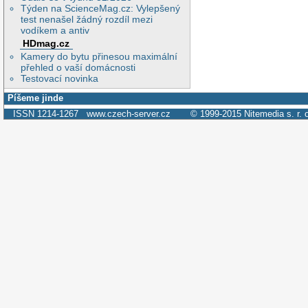
Týden na ScienceMag.cz: Vylepšený
test nenašel žádný rozdíl mezi
vodíkem a antiv
HDmag.cz
Kamery do bytu přinesou maximální
přehled o vaší domácnosti
Testovací novinka
Píšeme jinde
ISSN 1214-1267
www.czech-server.cz
© 1999-2015
Nitemedia s. r. 