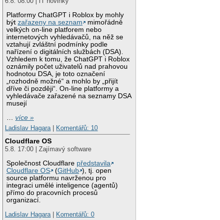
6.8. 08:00 | IT novinky
Platformy ChatGPT i Roblox by mohly
být
zařazeny na seznam
mimořádně
velkých on-line platforem nebo
internetových vyhledávačů, na něž se
vztahují zvláštní podmínky podle
nařízení o digitálních službách (DSA).
Vzhledem k tomu, že ChatGPT i Roblox
oznámily počet uživatelů nad prahovou
hodnotou DSA, je toto označení
„rozhodně možné“ a mohlo by „přijít
dříve či později“. On-line platformy a
vyhledávače zařazené na seznamy DSA
musejí
…
více »
Ladislav Hagara
|
Komentářů: 10
Cloudflare OS
5.8. 17:00 | Zajímavý software
Společnost Cloudflare
představila
Cloudflare OS
(
GitHub
), tj. open
source platformu navrženou pro
integraci umělé inteligence (agentů)
přímo do pracovních procesů
organizací.
Ladislav Hagara
|
Komentářů: 0