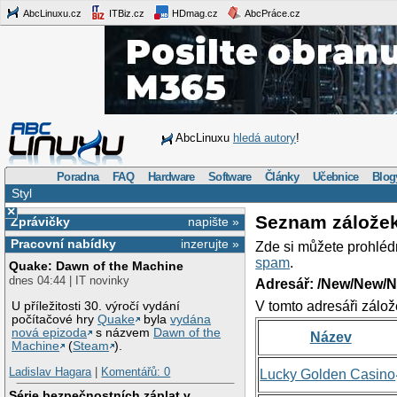
AbcLinuxu.cz
ITBiz.cz
HDmag.cz
AbcPráce.cz
AbcLinuxu
hledá autory
!
Poradna
FAQ
Hardware
Software
Články
Učebnice
Blog
Styl
×
Seznam zálože
Zprávičky
napište »
Pracovní nabídky
inzerujte »
Zde si můžete prohléd
spam
.
Quake: Dawn of the Machine
dnes 04:44 | IT novinky
Adresář: /New/New/N
V tomto adresáři zálož
U příležitosti 30. výročí vydání
počítačové hry
Quake
byla
vydána
nová epizoda
s názvem
Dawn of the
Název
Machine
(
Steam
).
Ladislav Hagara
|
Komentářů: 0
Lucky Golden Casino
Série bezpečnostních záplat v