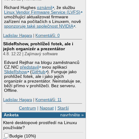
Richard Hughes
oznámil
, že službu
Linux Vendor Firmware Service (LVFS)
umožňující aktualizovat firmware
zařízení na počítačích s Linuxem, nově
sponzoruje také společnost NVIDIA
.
Ladislav Hagara
|
Komentářů: 0
SlideRshow, prohlížeč fotek, ale i
jejich organizér a prezentátor
4.8. 12:22 | Zajímavý software
Edvard Rejthar na blogu zaměstnanců
CZ.NIC
představil
svou aplikaci
SlideRshow
(
GitHub
). Funguje jako
prohlížeč fotek, ale i jako jejich
organizér a prezentátor. Neinstaluje se,
běží přímo v prohlížeči. Bez serveru.
Offline.
Ladislav Hagara
|
Komentářů: 11
Centrum
|
Napsat
|
Starší
Anketa
navrhněte »
Které desktopové prostředí na Linuxu
používáte?
Budgie
(
10%
)