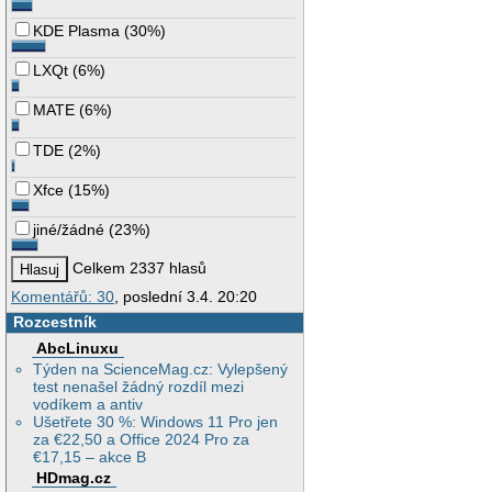
KDE Plasma
(
30%
)
LXQt
(
6%
)
MATE
(
6%
)
TDE
(
2%
)
Xfce
(
15%
)
jiné/žádné
(
23%
)
Celkem 2337 hlasů
Komentářů: 30
, poslední 3.4. 20:20
Rozcestník
AbcLinuxu
Týden na ScienceMag.cz: Vylepšený
test nenašel žádný rozdíl mezi
vodíkem a antiv
Ušetřete 30 %: Windows 11 Pro jen
za €22,50 a Office 2024 Pro za
€17,15 – akce B
HDmag.cz