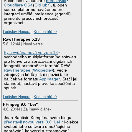
Společnost Cloudflare
představila
Cloudflare OS
(
GitHub
), tj. open
source platformu navrženou pro
integraci umělé inteligence (agentů)
přímo do pracovních procesů
organizací.
Ladislav Hagara
|
Komentářů: 0
RawTherapee 5.13
5.8. 12:44 | Nová verze
Byla vydána nová verze 5.13
svobodného multiplatformního softwaru
pro konverzi a zpracování digitálních
fotografií primárně ve formátů RAW
RawTherapee
(
Wikipedie
). Vedle
zdrojových kódů je k dispozici také
balíček ve formátu
AppImage
. Stačí jej
stáhnout, nastavit právo ke spuštění a
spustit.
Ladislav Hagara
|
Komentářů: 0
FFmpeg 9.0 "Lei"
4.8. 20:44 | Zajímavý článek
Jean-Baptiste Kempf na svém blogu
představil novou verzi 9.0 "Lei"
kolekce
svobodného softwaru umožňujícího
nahrávání, konverzi a streamovaní