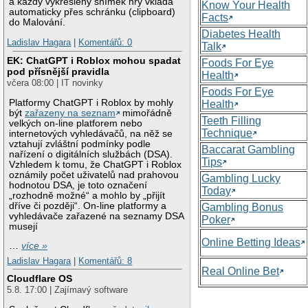
a každý vykreslený snímek hry vkládá
Know Your Health
automaticky přes schránku (clipboard)
Facts
do Malování.
Diabetes Health
Ladislav Hagara
|
Komentářů: 0
Talk
EK: ChatGPT i Roblox mohou spadat
Foods For Eye
pod přísnější pravidla
Health
včera 08:00 | IT novinky
Foods For Eye
Platformy ChatGPT i Roblox by mohly
Health
být
zařazeny na seznam
mimořádně
Teeth Filling
velkých on-line platforem nebo
Technique
internetových vyhledávačů, na něž se
vztahují zvláštní podmínky podle
Baccarat Gambling
nařízení o digitálních službách (DSA).
Tips
Vzhledem k tomu, že ChatGPT i Roblox
oznámily počet uživatelů nad prahovou
Gambling Lucky
hodnotou DSA, je toto označení
Today
„rozhodně možné“ a mohlo by „přijít
dříve či později“. On-line platformy a
Gambling Bonus
vyhledávače zařazené na seznamy DSA
Poker
musejí
Online Betting Ideas
…
více »
Ladislav Hagara
|
Komentářů: 8
Real Online Bet
Cloudflare OS
5.8. 17:00 | Zajímavý software