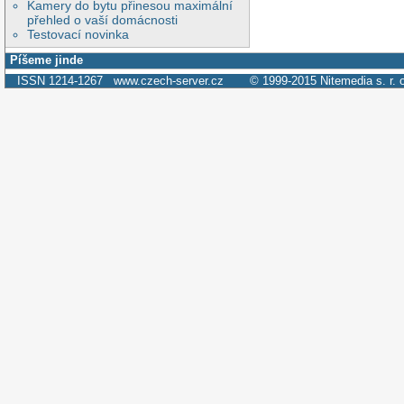
Kamery do bytu přinesou maximální
přehled o vaší domácnosti
Testovací novinka
Píšeme jinde
ISSN 1214-1267
www.czech-server.cz
© 1999-2015
Nitemedia s. r. 