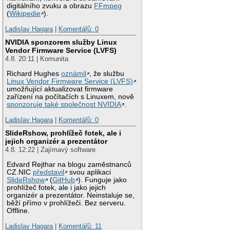
digitálního zvuku a obrazu
FFmpeg
(
Wikipedie
).
Ladislav Hagara
|
Komentářů: 0
NVIDIA sponzorem služby Linux
Vendor Firmware Service (LVFS)
4.8. 20:11 | Komunita
Richard Hughes
oznámil
, že službu
Linux Vendor Firmware Service (LVFS)
umožňující aktualizovat firmware
zařízení na počítačích s Linuxem, nově
sponzoruje také společnost NVIDIA
.
Ladislav Hagara
|
Komentářů: 0
SlideRshow, prohlížeč fotek, ale i
jejich organizér a prezentátor
4.8. 12:22 | Zajímavý software
Edvard Rejthar na blogu zaměstnanců
CZ.NIC
představil
svou aplikaci
SlideRshow
(
GitHub
). Funguje jako
prohlížeč fotek, ale i jako jejich
organizér a prezentátor. Neinstaluje se,
běží přímo v prohlížeči. Bez serveru.
Offline.
Ladislav Hagara
|
Komentářů: 11