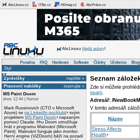
AbcLinuxu.cz
ITBiz.cz
HDmag.cz
AbcPráce.cz
AbcLinuxu
hledá autory
!
Poradna
FAQ
Hardware
Software
Články
Učebnice
Blog
Styl
×
Seznam zálože
Zprávičky
napište »
Pracovní nabídky
inzerujte »
Zde si můžete prohléd
spam
.
MS Paint Doom
dnes 12:44 | Humor
Adresář: /NewBookM
V tomto adresáři zálož
Mark Russinovich (CTO v Microsoft
Azure) se
na LinkedIn pochlubil
svým
projektem
MS Paint Doom
napsaným
Název
pomocí Claude. Hru Doom umožňuje
hrát v programu Malování (Microsoft
Stress Affects
Paint). Malování funguje jako monitor.
Health
Herní engine (ViZDoom) běží na pozadí