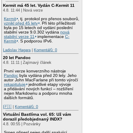
Kermit má 45 let. Vydán C-Kermit 11
4.8. 11:44 | Nová verze
Kermit
, tj. protokol pro přenos souborů,
vznikl před 45 lety
. Při této příležitosti
byla po 15 letech od vydání poslední
stabilní verze 9.0.302 vydána
nová
stabilní verze 11
implementace
C-
Kermit
. S podporou IPv6.
Ladislav Hagara
|
Komentářů: 0
20 let Pandoc
4.8. 11:11 | Zajímavý článek
První verze konverzního nástroje
Pandoc
byla vydána před 20 lety. Jeho
autor John MacFarlane při tomto výročí
rekapituluje
jednotlivé etapy vývoje
a přidávání nových funkcí – rozšíření
nejen Markdownu a podporu mnoha
dalších formátů.
|🇵🇸
|
Komentářů: 0
Virtuální Bastlírna vol. 65: Už vám
dorazil předobjednaný INDX?
4.8. 00:55 | Pozvánky
Srpen přinesl nejen další spalující