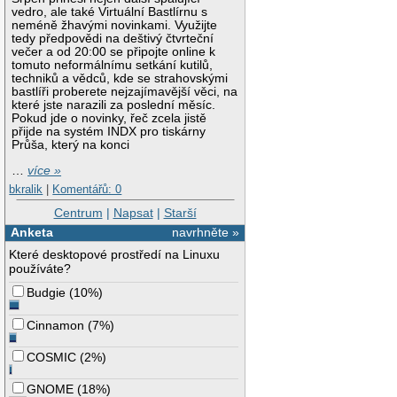
vedro, ale také Virtuální Bastlírnu s
neméně žhavými novinkami. Využijte
tedy předpovědi na deštivý čtvrteční
večer a od 20:00 se připojte online k
tomuto neformálnímu setkání kutilů,
techniků a vědců, kde se strahovskými
bastlíři proberete nejzajímavější věci, na
které jste narazili za poslední měsíc.
Pokud jde o novinky, řeč zcela jistě
přijde na systém INDX pro tiskárny
Průša, který na konci
…
více »
bkralik
|
Komentářů: 0
Centrum
|
Napsat
|
Starší
Anketa
navrhněte »
Které desktopové prostředí na Linuxu
používáte?
Budgie
(
10%
)
Cinnamon
(
7%
)
COSMIC
(
2%
)
GNOME
(
18%
)