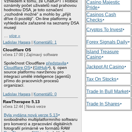
Vzhledem k tomu, že ChatGPT i Roblox
Casino Majestic
oznámily počet uživatelů nad prahovou
Pride
hodnotou DSA, je toto označení
„rozhodně možné“ a mohlo by „přijít
Casinos Cash
dříve či později“. On-line platformy a
Checks
vyhledávače zařazené na seznamy DSA
musejí
Cryptos To Invest
…
více »
Forex Signals Daily
Ladislav Hagara
|
Komentářů: 1
Cloudflare OS
Island Treasure
včera 17:00 | Zajímavý software
Casino
Společnost Cloudflare
představila
Jackpot At Casino
Cloudflare OS
(
GitHub
), tj. open
source platformu navrženou pro
integraci umělé inteligence (agentů)
Tax On Stocks
přímo do pracovních procesů
organizací.
Trade In Bull Market
Ladislav Hagara
|
Komentářů: 0
RawTherapee 5.13
Trade In Shares
včera 12:44 | Nová verze
Byla vydána nová verze 5.13
svobodného multiplatformního softwaru
pro konverzi a zpracování digitálních
fotografií primárně ve formátů RAW