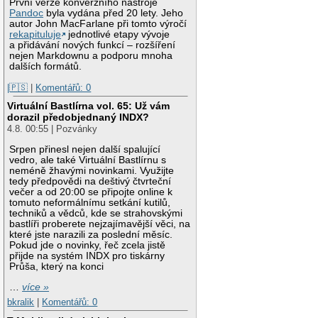
První verze konverzního nástroje
Pandoc
byla vydána před 20 lety. Jeho
autor John MacFarlane při tomto výročí
rekapituluje
jednotlivé etapy vývoje
a přidávání nových funkcí – rozšíření
nejen Markdownu a podporu mnoha
dalších formátů.
|🇵🇸
|
Komentářů: 0
Virtuální Bastlírna vol. 65: Už vám
dorazil předobjednaný INDX?
4.8. 00:55 | Pozvánky
Srpen přinesl nejen další spalující
vedro, ale také Virtuální Bastlírnu s
neméně žhavými novinkami. Využijte
tedy předpovědi na deštivý čtvrteční
večer a od 20:00 se připojte online k
tomuto neformálnímu setkání kutilů,
techniků a vědců, kde se strahovskými
bastlíři proberete nejzajímavější věci, na
které jste narazili za poslední měsíc.
Pokud jde o novinky, řeč zcela jistě
přijde na systém INDX pro tiskárny
Průša, který na konci
…
více »
bkralik
|
Komentářů: 0