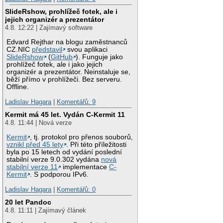
SlideRshow, prohlížeč fotek, ale i
jejich organizér a prezentátor
4.8. 12:22 | Zajímavý software
Edvard Rejthar na blogu zaměstnanců
CZ.NIC
představil
svou aplikaci
SlideRshow
(
GitHub
). Funguje jako
prohlížeč fotek, ale i jako jejich
organizér a prezentátor. Neinstaluje se,
běží přímo v prohlížeči. Bez serveru.
Offline.
Ladislav Hagara
|
Komentářů: 9
Kermit má 45 let. Vydán C-Kermit 11
4.8. 11:44 | Nová verze
Kermit
, tj. protokol pro přenos souborů,
vznikl před 45 lety
. Při této příležitosti
byla po 15 letech od vydání poslední
stabilní verze 9.0.302 vydána
nová
stabilní verze 11
implementace
C-
Kermit
. S podporou IPv6.
Ladislav Hagara
|
Komentářů: 0
20 let Pandoc
4.8. 11:11 | Zajímavý článek