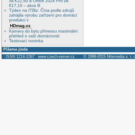
za €22,50 a Office 2024 Pro za
€17,15 – akce B
Týden na ITBiz: Čína podle zdrojů
zahájila výrobu zařízení pro domácí
produkci v
HDmag.cz
Kamery do bytu přinesou maximální
přehled o vaší domácnosti
Testovací novinka
Píšeme jinde
ISSN 1214-1267
www.czech-server.cz
© 1999-2015
Nitemedia s. r. 