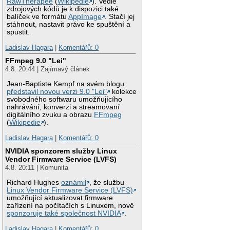
RawTherapee
(
Wikipedie
). Vedle
zdrojových kódů je k dispozici také
balíček ve formátu
AppImage
. Stačí jej
stáhnout, nastavit právo ke spuštění a
spustit.
Ladislav Hagara
|
Komentářů: 0
FFmpeg 9.0 "Lei"
4.8. 20:44 | Zajímavý článek
Jean-Baptiste Kempf na svém blogu
představil novou verzi 9.0 "Lei"
kolekce
svobodného softwaru umožňujícího
nahrávání, konverzi a streamovaní
digitálního zvuku a obrazu
FFmpeg
(
Wikipedie
).
Ladislav Hagara
|
Komentářů: 0
NVIDIA sponzorem služby Linux
Vendor Firmware Service (LVFS)
4.8. 20:11 | Komunita
Richard Hughes
oznámil
, že službu
Linux Vendor Firmware Service (LVFS)
umožňující aktualizovat firmware
zařízení na počítačích s Linuxem, nově
sponzoruje také společnost NVIDIA
.
Ladislav Hagara
|
Komentářů: 0