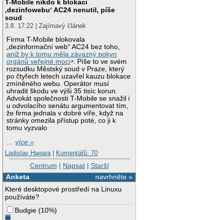
T-Mobile nikdo k blokaci
‚dezinfowebu‘ AC24 nenutil, píše
soud
3.8. 17:22 | Zajímavý článek
Firma T-Mobile blokovala
„dezinformační web“ AC24 bez toho,
aniž by k tomu měla závazný pokyn
orgánů veřejné moci
. Píše to ve svém
rozsudku Městský soud v Praze, který
po čtyřech letech uzavřel kauzu blokace
zmíněného webu. Operátor musí
uhradit škodu ve výši 35 tisíc korun.
Advokát společnosti T-Mobile se snažil i
u odvolacího senátu argumentovat tím,
že firma jednala v dobré víře, když na
stránky omezila přístup poté, co ji k
tomu vyzvalo
…
více »
Ladislav Hagara
|
Komentářů: 70
Centrum
|
Napsat
|
Starší
Anketa
navrhněte »
Které desktopové prostředí na Linuxu
používáte?
Budgie
(
10%
)