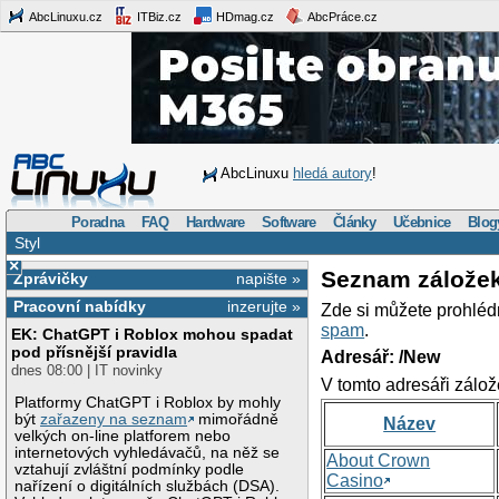
AbcLinuxu.cz
ITBiz.cz
HDmag.cz
AbcPráce.cz
AbcLinuxu
hledá autory
!
Poradna
FAQ
Hardware
Software
Články
Učebnice
Blog
Styl
×
Seznam zálože
Zprávičky
napište »
Pracovní nabídky
inzerujte »
Zde si můžete prohléd
spam
.
EK: ChatGPT i Roblox mohou spadat
pod přísnější pravidla
Adresář: /New
dnes 08:00 | IT novinky
V tomto adresáři zálož
Platformy ChatGPT i Roblox by mohly
být
zařazeny na seznam
mimořádně
Název
velkých on-line platforem nebo
internetových vyhledávačů, na něž se
About Crown
vztahují zvláštní podmínky podle
Casino
nařízení o digitálních službách (DSA).