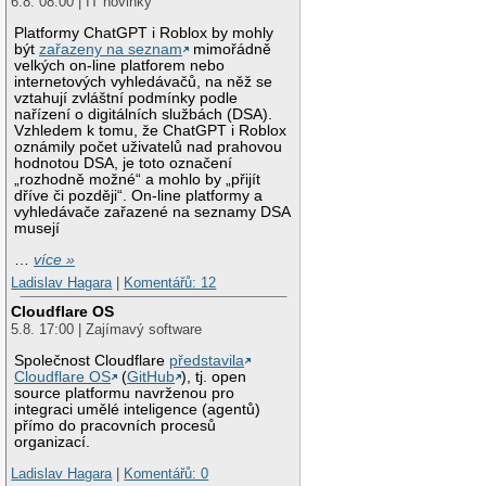
6.8. 08:00 | IT novinky
Platformy ChatGPT i Roblox by mohly
být
zařazeny na seznam
mimořádně
velkých on-line platforem nebo
internetových vyhledávačů, na něž se
vztahují zvláštní podmínky podle
nařízení o digitálních službách (DSA).
Vzhledem k tomu, že ChatGPT i Roblox
oznámily počet uživatelů nad prahovou
hodnotou DSA, je toto označení
„rozhodně možné“ a mohlo by „přijít
dříve či později“. On-line platformy a
vyhledávače zařazené na seznamy DSA
musejí
…
více »
Ladislav Hagara
|
Komentářů: 12
Cloudflare OS
5.8. 17:00 | Zajímavý software
Společnost Cloudflare
představila
Cloudflare OS
(
GitHub
), tj. open
source platformu navrženou pro
integraci umělé inteligence (agentů)
přímo do pracovních procesů
organizací.
Ladislav Hagara
|
Komentářů: 0