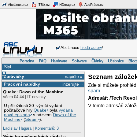
AbcLinuxu.cz
ITBiz.cz
HDmag.cz
AbcPráce.cz
AbcLinuxu
hledá autory
!
Poradna
FAQ
Hardware
Software
Články
Učebnice
Blog
Styl
×
Seznam zálože
Zprávičky
napište »
Pracovní nabídky
inzerujte »
Zde si můžete prohléd
spam
.
Quake: Dawn of the Machine
včera 04:44 | IT novinky
Adresář: /Tech Revo
V tomto adresáři zálož
U příležitosti 30. výročí vydání
počítačové hry
Quake
byla
vydána
nová epizoda
s názvem
Dawn of the
Machine
(
Steam
).
Ladislav Hagara
|
Komentářů: 3
Série bezpečnostních záplat v