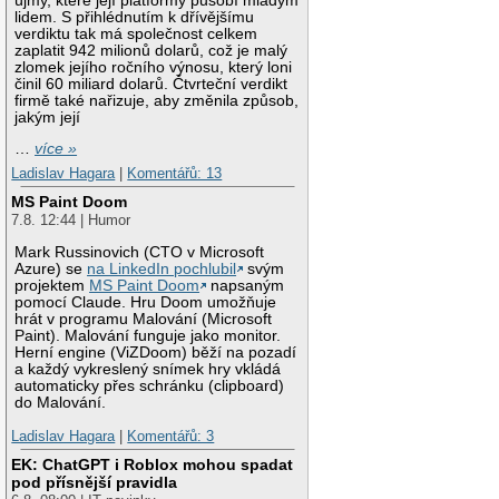
újmy, které její platformy působí mladým
lidem. S přihlédnutím k dřívějšímu
verdiktu tak má společnost celkem
zaplatit 942 milionů dolarů, což je malý
zlomek jejího ročního výnosu, který loni
činil 60 miliard dolarů. Čtvrteční verdikt
firmě také nařizuje, aby změnila způsob,
jakým její
…
více »
Ladislav Hagara
|
Komentářů: 13
MS Paint Doom
7.8. 12:44 | Humor
Mark Russinovich (CTO v Microsoft
Azure) se
na LinkedIn pochlubil
svým
projektem
MS Paint Doom
napsaným
pomocí Claude. Hru Doom umožňuje
hrát v programu Malování (Microsoft
Paint). Malování funguje jako monitor.
Herní engine (ViZDoom) běží na pozadí
a každý vykreslený snímek hry vkládá
automaticky přes schránku (clipboard)
do Malování.
Ladislav Hagara
|
Komentářů: 3
EK: ChatGPT i Roblox mohou spadat
pod přísnější pravidla