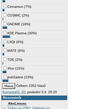
Cinnamon
(
7%
)
COSMIC
(
2%
)
GNOME
(
18%
)
KDE Plasma
(
30%
)
LXQt
(
6%
)
MATE
(
6%
)
TDE
(
2%
)
Xfce
(
15%
)
jiné/žádné
(
23%
)
Celkem 2352 hlasů
Komentářů: 30
, poslední 3.4. 20:20
Rozcestník
AbcLinuxu
Týden na ITBiz: Náklady na