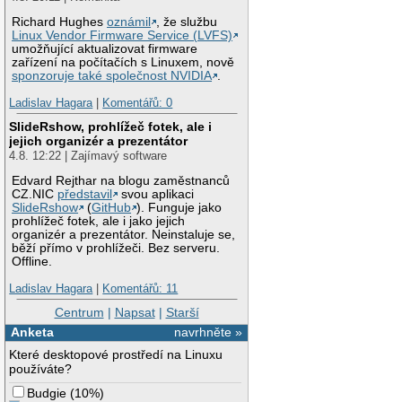
Richard Hughes
oznámil
, že službu
Linux Vendor Firmware Service (LVFS)
umožňující aktualizovat firmware
zařízení na počítačích s Linuxem, nově
sponzoruje také společnost NVIDIA
.
Ladislav Hagara
|
Komentářů: 0
SlideRshow, prohlížeč fotek, ale i
jejich organizér a prezentátor
4.8. 12:22 | Zajímavý software
Edvard Rejthar na blogu zaměstnanců
CZ.NIC
představil
svou aplikaci
SlideRshow
(
GitHub
). Funguje jako
prohlížeč fotek, ale i jako jejich
organizér a prezentátor. Neinstaluje se,
běží přímo v prohlížeči. Bez serveru.
Offline.
Ladislav Hagara
|
Komentářů: 11
Centrum
|
Napsat
|
Starší
Anketa
navrhněte »
Které desktopové prostředí na Linuxu
používáte?
Budgie
(
10%
)