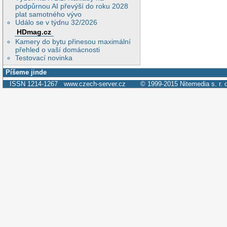
podpůrnou AI převýší do roku 2028
plat samotného vývo
Událo se v týdnu 32/2026
HDmag.cz
Kamery do bytu přinesou maximální
přehled o vaší domácnosti
Testovací novinka
Píšeme jinde
ISSN 1214-1267
www.czech-server.cz
© 1999-2015
Nitemedia s. r. 