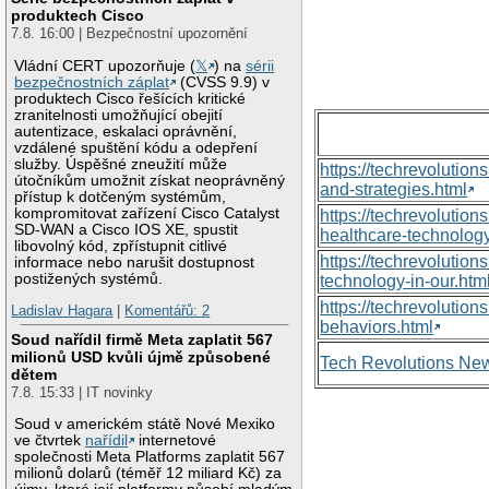
produktech Cisco
7.8. 16:00 | Bezpečnostní upozornění
Vládní CERT upozorňuje (
𝕏
) na
sérii
bezpečnostních záplat
(CVSS 9.9) v
produktech Cisco řešících kritické
zranitelnosti umožňující obejití
autentizace, eskalaci oprávnění,
vzdálené spuštění kódu a odepření
služby. Úspěšné zneužití může
https://techrevolutio
útočníkům umožnit získat neoprávněný
and-strategies.html
přístup k dotčeným systémům,
kompromitovat zařízení Cisco Catalyst
https://techrevoluti
SD-WAN a Cisco IOS XE, spustit
healthcare-technology
libovolný kód, zpřístupnit citlivé
https://techrevolutio
informace nebo narušit dostupnost
postižených systémů.
technology-in-our.htm
https://techrevolutio
Ladislav Hagara
|
Komentářů: 2
behaviors.html
Soud nařídil firmě Meta zaplatit 567
milionů USD kvůli újmě způsobené
Tech Revolutions Ne
dětem
7.8. 15:33 | IT novinky
Soud v americkém státě Nové Mexiko
ve čtvrtek
nařídil
internetové
společnosti Meta Platforms zaplatit 567
milionů dolarů (téměř 12 miliard Kč) za