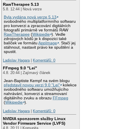
RawTherapee 5.13
5.8. 12:44 | Nová verze
Byla vydána nová verze 5.13
svobodného multiplatformního softwaru
pro konverzi a zpracování digitálních
fotografií primárně ve formátů RAW
RawTherapee
(
Wikipedie
). Vedle
zdrojových kódů je k dispozici také
balíček ve formátu
AppImage
. Stačí jej
stáhnout, nastavit právo ke spuštění a
spustit.
Ladislav Hagara
|
Komentářů: 0
FFmpeg 9.0 "Lei"
4.8. 20:44 | Zajímavý článek
Jean-Baptiste Kempf na svém blogu
představil novou verzi 9.0 "Lei"
kolekce
svobodného softwaru umožňujícího
nahrávání, konverzi a streamovaní
digitálního zvuku a obrazu
FFmpeg
(
Wikipedie
).
Ladislav Hagara
|
Komentářů: 0
NVIDIA sponzorem služby Linux
Vendor Firmware Service (LVFS)
4.8. 20:11 | Komunita