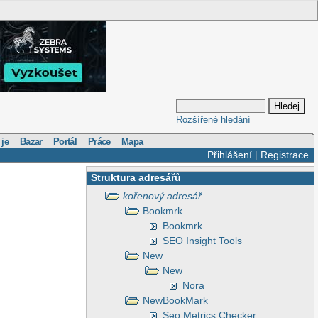
Rozšířené hledání
 je
Bazar
Portál
Práce
Mapa
Přihlášení
|
Registrace
Struktura adresářů
kořenový adresář
Bookmrk
Bookmrk
SEO Insight Tools
New
New
Nora
NewBookMark
Seo Metrics Checker