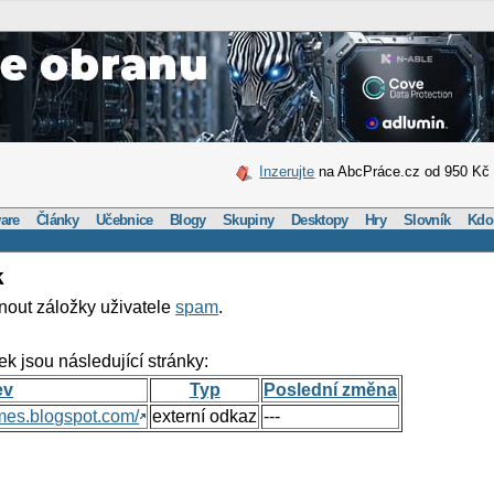
Inzerujte
na AbcPráce.cz od 950 Kč
are
Články
Učebnice
Blogy
Skupiny
Desktopy
Hry
Slovník
Kdo
k
nout záložky uživatele
spam
.
ek jsou následující stránky:
ev
Typ
Poslední změna
mes.blogspot.com/
externí odkaz
---