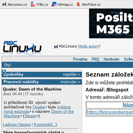
AbcLinuxu.cz
ITBiz.cz
HDmag.cz
AbcPráce.cz
AbcLinuxu
hledá autory
!
Poradna
FAQ
Hardware
Softw
Styl
×
Seznam zálože
Zprávičky
napište »
Pracovní nabídky
inzerujte »
Zde si můžete prohléd
Quake: Dawn of the Machine
Adresář: /Blogspot
dnes 04:44 | IT novinky
V tomto adresáři zálož
U příležitosti 30. výročí vydání
Náz
počítačové hry
Quake
byla
vydána
nová epizoda
s názvem
Dawn of the
https://bonuspokerga
Machine
(
Steam
).
Ladislav Hagara
|
Komentářů: 3
Série bezpečnostních záplat v