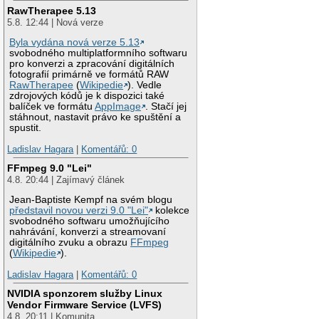
RawTherapee 5.13
5.8. 12:44 | Nová verze
Byla vydána nová verze 5.13
svobodného multiplatformního softwaru
pro konverzi a zpracování digitálních
fotografií primárně ve formátů RAW
RawTherapee
(
Wikipedie
). Vedle
zdrojových kódů je k dispozici také
balíček ve formátu
AppImage
. Stačí jej
stáhnout, nastavit právo ke spuštění a
spustit.
Ladislav Hagara
|
Komentářů: 0
FFmpeg 9.0 "Lei"
4.8. 20:44 | Zajímavý článek
Jean-Baptiste Kempf na svém blogu
představil novou verzi 9.0 "Lei"
kolekce
svobodného softwaru umožňujícího
nahrávání, konverzi a streamovaní
digitálního zvuku a obrazu
FFmpeg
(
Wikipedie
).
Ladislav Hagara
|
Komentářů: 0
NVIDIA sponzorem služby Linux
Vendor Firmware Service (LVFS)
4.8. 20:11 | Komunita