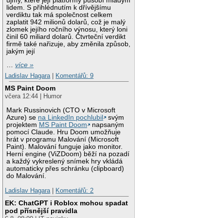
újmy, které její platformy působí mladým
lidem. S přihlédnutím k dřívějšímu
verdiktu tak má společnost celkem
zaplatit 942 milionů dolarů, což je malý
zlomek jejího ročního výnosu, který loni
činil 60 miliard dolarů. Čtvrteční verdikt
firmě také nařizuje, aby změnila způsob,
jakým její
…
více »
Ladislav Hagara
|
Komentářů: 9
MS Paint Doom
včera 12:44 | Humor
Mark Russinovich (CTO v Microsoft
Azure) se
na LinkedIn pochlubil
svým
projektem
MS Paint Doom
napsaným
pomocí Claude. Hru Doom umožňuje
hrát v programu Malování (Microsoft
Paint). Malování funguje jako monitor.
Herní engine (ViZDoom) běží na pozadí
a každý vykreslený snímek hry vkládá
automaticky přes schránku (clipboard)
do Malování.
Ladislav Hagara
|
Komentářů: 2
EK: ChatGPT i Roblox mohou spadat
pod přísnější pravidla