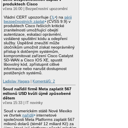
produktech Cisco
včera 16:00 | Bezpečnostní upozornění
Vládní CERT upozorňuje (
𝕏
) na
sérii
bezpečnostních záplat
(CVSS 9.9) v
produktech Cisco řešících kritické
zranitelnosti umožňující obejití
autentizace, eskalaci oprávnění,
vzdálené spuštění kódu a odepření
služby. Úspěšné zneužití může
útočníkům umožnit získat neoprávněný
přístup k dotčeným systémům,
kompromitovat zařízení Cisco Catalyst
SD-WAN a Cisco IOS XE, spustit
libovolný kód, zpřístupnit citlivé
informace nebo narušit dostupnost
postižených systémů.
Ladislav Hagara
|
Komentářů: 2
Soud nařídil firmě Meta zaplatit 567
milionů USD kvůli újmě způsobené
dětem
včera 15:33 | IT novinky
Soud v americkém státě Nové Mexiko
ve čtvrtek
nařídil
internetové
společnosti Meta Platforms zaplatit 567
milionů dolarů (téměř 12 miliard Kč) za