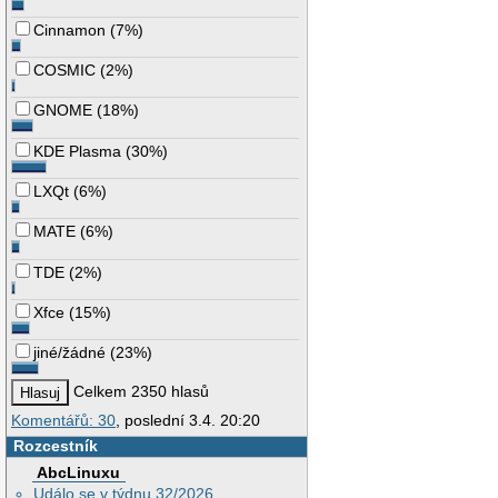
Cinnamon
(
7%
)
COSMIC
(
2%
)
GNOME
(
18%
)
KDE Plasma
(
30%
)
LXQt
(
6%
)
MATE
(
6%
)
TDE
(
2%
)
Xfce
(
15%
)
jiné/žádné
(
23%
)
Celkem 2350 hlasů
Komentářů: 30
, poslední 3.4. 20:20
Rozcestník
AbcLinuxu
Událo se v týdnu 32/2026