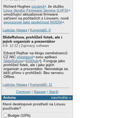
Richard Hughes
oznámil
, že službu
Linux Vendor Firmware Service (LVFS)
umožňující aktualizovat firmware
zařízení na počítačích s Linuxem, nově
sponzoruje také společnost NVIDIA
.
Ladislav Hagara
|
Komentářů: 0
SlideRshow, prohlížeč fotek, ale i
jejich organizér a prezentátor
4.8. 12:22 | Zajímavý software
Edvard Rejthar na blogu zaměstnanců
CZ.NIC
představil
svou aplikaci
SlideRshow
(
GitHub
). Funguje jako
prohlížeč fotek, ale i jako jejich
organizér a prezentátor. Neinstaluje se,
běží přímo v prohlížeči. Bez serveru.
Offline.
Ladislav Hagara
|
Komentářů: 11
Centrum
|
Napsat
|
Starší
Anketa
navrhněte »
Které desktopové prostředí na Linuxu
používáte?
Budgie
(
10%
)