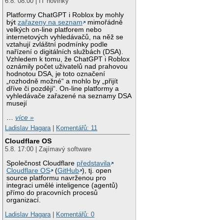
6.8. 08:00 | IT novinky
Platformy ChatGPT i Roblox by mohly
být
zařazeny na seznam
mimořádně
velkých on-line platforem nebo
internetových vyhledávačů, na něž se
vztahují zvláštní podmínky podle
nařízení o digitálních službách (DSA).
Vzhledem k tomu, že ChatGPT i Roblox
oznámily počet uživatelů nad prahovou
hodnotou DSA, je toto označení
„rozhodně možné“ a mohlo by „přijít
dříve či později“. On-line platformy a
vyhledávače zařazené na seznamy DSA
musejí
…
více »
Ladislav Hagara
|
Komentářů: 11
Cloudflare OS
5.8. 17:00 | Zajímavý software
Společnost Cloudflare
představila
Cloudflare OS
(
GitHub
), tj. open
source platformu navrženou pro
integraci umělé inteligence (agentů)
přímo do pracovních procesů
organizací.
Ladislav Hagara
|
Komentářů: 0