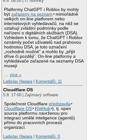
6.8. 08:00 | IT novinky
Platformy ChatGPT i Roblox by mohly
být
zařazeny na seznam
mimořádně
velkých on-line platforem nebo
internetových vyhledávačů, na něž se
vztahují zvláštní podmínky podle
nařízení o digitálních službách (DSA).
Vzhledem k tomu, že ChatGPT i Roblox
oznámily počet uživatelů nad prahovou
hodnotou DSA, je toto označení
„rozhodně možné“ a mohlo by „přijít
dříve či později“. On-line platformy a
vyhledávače zařazené na seznamy DSA
musejí
…
více »
Ladislav Hagara
|
Komentářů: 11
Cloudflare OS
5.8. 17:00 | Zajímavý software
Společnost Cloudflare
představila
Cloudflare OS
(
GitHub
), tj. open
source platformu navrženou pro
integraci umělé inteligence (agentů)
přímo do pracovních procesů
organizací.
Ladislav Hagara
|
Komentářů: 0