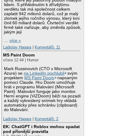
újmy, které její platformy působí mladým
lidem. S přihlédnutím k dřívějšímu
verdiktu tak má společnost celkem
zaplatit 942 milionů dolarů, což je malý
zlomek jejího ročního výnosu, který loni
činil 60 miliard dolarů. Čtvrteční verdikt
firmě také nařizuje, aby změnila způsob,
jakým její
…
více »
Ladislav Hagara
|
Komentářů: 11
MS Paint Doom
včera 12:44 | Humor
Mark Russinovich (CTO v Microsoft
Azure) se
na LinkedIn pochlubil
svým
projektem
MS Paint Doom
napsaným
pomocí Claude. Hru Doom umožňuje
hrát v programu Malování (Microsoft
Paint). Malování funguje jako monitor.
Herní engine (ViZDoom) běží na pozadí
a každý vykreslený snímek hry vkládá
automaticky přes schránku (clipboard)
do Malování.
Ladislav Hagara
|
Komentářů: 2
EK: ChatGPT i Roblox mohou spadat
pod přísnější pravidla