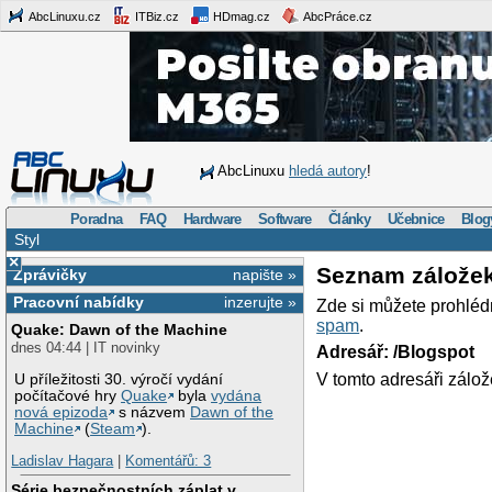
AbcLinuxu.cz
ITBiz.cz
HDmag.cz
AbcPráce.cz
AbcLinuxu
hledá autory
!
Poradna
FAQ
Hardware
Software
Články
Učebnice
Blog
Styl
×
Seznam zálože
Zprávičky
napište »
Pracovní nabídky
inzerujte »
Zde si můžete prohléd
spam
.
Quake: Dawn of the Machine
dnes 04:44 | IT novinky
Adresář: /Blogspot
V tomto adresáři zálož
U příležitosti 30. výročí vydání
počítačové hry
Quake
byla
vydána
nová epizoda
s názvem
Dawn of the
Machine
(
Steam
).
Ladislav Hagara
|
Komentářů: 3
Série bezpečnostních záplat v