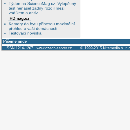
Týden na ScienceMag.cz: Vylepšený
test nenašel žádný rozdíl mezi
vodíkem a antiv
HDmag.cz
Kamery do bytu přinesou maximální
přehled o vaší domácnosti
Testovací novinka
Píšeme jinde
ISSN 1214-1267
www.czech-server.cz
© 1999-2015
Nitemedia s. r. 