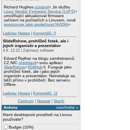
Richard Hughes
oznámil
, že službu
Linux Vendor Firmware Service (LVFS)
umožňující aktualizovat firmware
zařízení na počítačích s Linuxem, nově
sponzoruje také společnost NVIDIA
.
Ladislav Hagara
|
Komentářů: 0
SlideRshow, prohlížeč fotek, ale i
jejich organizér a prezentátor
4.8. 12:22 | Zajímavý software
Edvard Rejthar na blogu zaměstnanců
CZ.NIC
představil
svou aplikaci
SlideRshow
(
GitHub
). Funguje jako
prohlížeč fotek, ale i jako jejich
organizér a prezentátor. Neinstaluje se,
běží přímo v prohlížeči. Bez serveru.
Offline.
Ladislav Hagara
|
Komentářů: 11
Centrum
|
Napsat
|
Starší
Anketa
navrhněte »
Které desktopové prostředí na Linuxu
používáte?
Budgie
(
10%
)