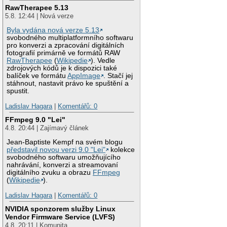
RawTherapee 5.13
5.8. 12:44 | Nová verze
Byla vydána nová verze 5.13
svobodného multiplatformního softwaru
pro konverzi a zpracování digitálních
fotografií primárně ve formátů RAW
RawTherapee
(
Wikipedie
). Vedle
zdrojových kódů je k dispozici také
balíček ve formátu
AppImage
. Stačí jej
stáhnout, nastavit právo ke spuštění a
spustit.
Ladislav Hagara
|
Komentářů: 0
FFmpeg 9.0 "Lei"
4.8. 20:44 | Zajímavý článek
Jean-Baptiste Kempf na svém blogu
představil novou verzi 9.0 "Lei"
kolekce
svobodného softwaru umožňujícího
nahrávání, konverzi a streamovaní
digitálního zvuku a obrazu
FFmpeg
(
Wikipedie
).
Ladislav Hagara
|
Komentářů: 0
NVIDIA sponzorem služby Linux
Vendor Firmware Service (LVFS)
4.8. 20:11 | Komunita