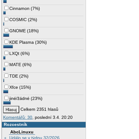
Cinnamon
(
7%
)
COSMIC
(
2%
)
GNOME
(
18%
)
KDE Plasma
(
30%
)
LXQt
(
6%
)
MATE
(
6%
)
TDE
(
2%
)
Xfce
(
15%
)
jiné/žádné
(
23%
)
Celkem 2351 hlasů
Komentářů: 30
, poslední 3.4. 20:20
Rozcestník
AbcLinuxu
Událo se v týdnu 32/2026