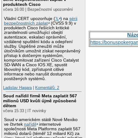
produktech Cisco
včera 16:00 | Bezpečnostní upozornění
Vládní CERT upozorňuje (
𝕏
) na
sérii
bezpečnostních záplat
(CVSS 9.9) v
produktech Cisco řešících kritické
zranitelnosti umožňující obejití
Náz
autentizace, eskalaci oprávnění,
vzdálené spuštění kódu a odepření
https://bonuspokerga
služby. Úspěšné zneužití může
útočníkům umožnit získat neoprávněný
přístup k dotčeným systémům,
kompromitovat zařízení Cisco Catalyst
SD-WAN a Cisco IOS XE, spustit
libovolný kód, zpřístupnit citlivé
informace nebo narušit dostupnost
postižených systémů.
Ladislav Hagara
|
Komentářů: 2
Soud nařídil firmě Meta zaplatit 567
milionů USD kvůli újmě způsobené
dětem
včera 15:33 | IT novinky
Soud v americkém státě Nové Mexiko
ve čtvrtek
nařídil
internetové
společnosti Meta Platforms zaplatit 567
milionů dolarů (téměř 12 miliard Kč) za