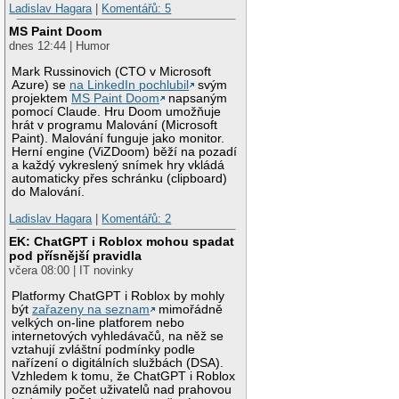
Ladislav Hagara
|
Komentářů: 5
MS Paint Doom
dnes 12:44 | Humor
Mark Russinovich (CTO v Microsoft
Azure) se
na LinkedIn pochlubil
svým
projektem
MS Paint Doom
napsaným
pomocí Claude. Hru Doom umožňuje
hrát v programu Malování (Microsoft
Paint). Malování funguje jako monitor.
Herní engine (ViZDoom) běží na pozadí
a každý vykreslený snímek hry vkládá
automaticky přes schránku (clipboard)
do Malování.
Ladislav Hagara
|
Komentářů: 2
EK: ChatGPT i Roblox mohou spadat
pod přísnější pravidla
včera 08:00 | IT novinky
Platformy ChatGPT i Roblox by mohly
být
zařazeny na seznam
mimořádně
velkých on-line platforem nebo
internetových vyhledávačů, na něž se
vztahují zvláštní podmínky podle
nařízení o digitálních službách (DSA).
Vzhledem k tomu, že ChatGPT i Roblox
oznámily počet uživatelů nad prahovou