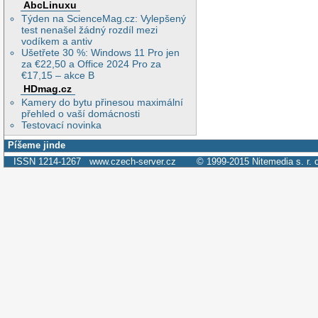
AbcLinuxu
Týden na ScienceMag.cz: Vylepšený
test nenašel žádný rozdíl mezi
vodíkem a antiv
Ušetřete 30 %: Windows 11 Pro jen
za €22,50 a Office 2024 Pro za
€17,15 – akce B
HDmag.cz
Kamery do bytu přinesou maximální
přehled o vaší domácnosti
Testovací novinka
Píšeme jinde
ISSN 1214-1267
www.czech-server.cz
© 1999-2015
Nitemedia s. r. 