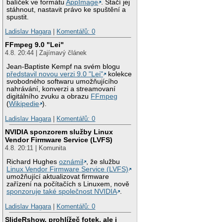
balíček ve formátu
AppImage
. Stačí jej
stáhnout, nastavit právo ke spuštění a
spustit.
Ladislav Hagara
|
Komentářů: 0
FFmpeg 9.0 "Lei"
4.8. 20:44 | Zajímavý článek
Jean-Baptiste Kempf na svém blogu
představil novou verzi 9.0 "Lei"
kolekce
svobodného softwaru umožňujícího
nahrávání, konverzi a streamovaní
digitálního zvuku a obrazu
FFmpeg
(
Wikipedie
).
Ladislav Hagara
|
Komentářů: 0
NVIDIA sponzorem služby Linux
Vendor Firmware Service (LVFS)
4.8. 20:11 | Komunita
Richard Hughes
oznámil
, že službu
Linux Vendor Firmware Service (LVFS)
umožňující aktualizovat firmware
zařízení na počítačích s Linuxem, nově
sponzoruje také společnost NVIDIA
.
Ladislav Hagara
|
Komentářů: 0
SlideRshow, prohlížeč fotek, ale i