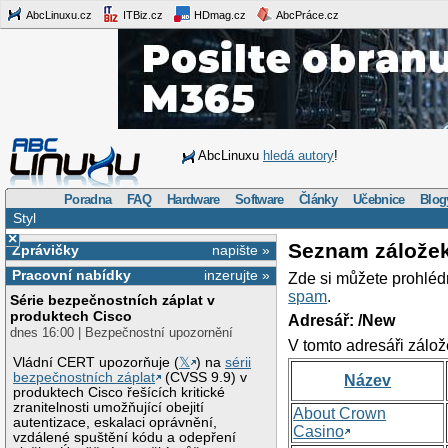
AbcLinuxu.cz
ITBiz.cz
HDmag.cz
AbcPráce.cz
AbcLinuxu
hledá autory
!
Poradna
FAQ
Hardware
Software
Články
Učebnice
Blog
Styl
×
Seznam zálože
Zprávičky
napište »
Pracovní nabídky
inzerujte »
Zde si můžete prohléd
spam
.
Série bezpečnostních záplat v
produktech Cisco
Adresář: /New
dnes 16:00 | Bezpečnostní upozornění
V tomto adresáři zálož
Vládní CERT upozorňuje (
𝕏
) na
sérii
bezpečnostních záplat
(CVSS 9.9) v
Název
produktech Cisco řešících kritické
zranitelnosti umožňující obejití
About Crown
autentizace, eskalaci oprávnění,
Casino
vzdálené spuštění kódu a odepření