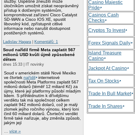
služby. Úspěšné zneužití může
Casino Majestic
útočníkům umožnit získat neoprávněný
Pride
přístup k dotčeným systémům,
Casinos Cash
kompromitovat zařízení Cisco Catalyst
SD-WAN a Cisco IOS XE, spustit
Checks
libovolný kód, zpřístupnit citlivé
informace nebo narušit dostupnost
Cryptos To Invest
postižených systémů.
Ladislav Hagara
|
Komentářů: 1
Forex Signals Daily
Soud nařídil firmě Meta zaplatit 567
Island Treasure
milionů USD kvůli újmě způsobené
Casino
dětem
dnes 15:33 | IT novinky
Jackpot At Casino
Soud v americkém státě Nové Mexiko
ve čtvrtek
nařídil
internetové
Tax On Stocks
společnosti Meta Platforms zaplatit 567
milionů dolarů (téměř 12 miliard Kč) za
újmy, které její platformy působí mladým
Trade In Bull Market
lidem. S přihlédnutím k dřívějšímu
verdiktu tak má společnost celkem
zaplatit 942 milionů dolarů, což je malý
Trade In Shares
zlomek jejího ročního výnosu, který loni
činil 60 miliard dolarů. Čtvrteční verdikt
firmě také nařizuje, aby změnila způsob,
jakým její
…
více »