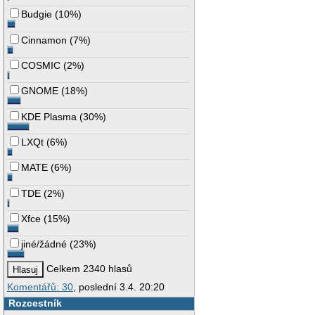
Budgie
(
10%
)
Cinnamon
(
7%
)
COSMIC
(
2%
)
GNOME
(
18%
)
KDE Plasma
(
30%
)
LXQt
(
6%
)
MATE
(
6%
)
TDE
(
2%
)
Xfce
(
15%
)
jiné/žádné
(
23%
)
Celkem 2340 hlasů
Komentářů: 30
, poslední 3.4. 20:20
Rozcestník