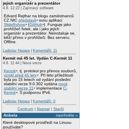
jejich organizér a prezentátor
4.8. 12:22 | Zajímavý software
Edvard Rejthar na blogu zaměstnanců
CZ.NIC
představil
svou aplikaci
SlideRshow
(
GitHub
). Funguje jako
prohlížeč fotek, ale i jako jejich
organizér a prezentátor. Neinstaluje se,
běží přímo v prohlížeči. Bez serveru.
Offline.
Ladislav Hagara
|
Komentářů: 11
Kermit má 45 let. Vydán C-Kermit 11
4.8. 11:44 | Nová verze
Kermit
, tj. protokol pro přenos souborů,
vznikl před 45 lety
. Při této příležitosti
byla po 15 letech od vydání poslední
stabilní verze 9.0.302 vydána
nová
stabilní verze 11
implementace
C-
Kermit
. S podporou IPv6.
Ladislav Hagara
|
Komentářů: 0
Centrum
|
Napsat
|
Starší
Anketa
navrhněte »
Které desktopové prostředí na Linuxu
používáte?