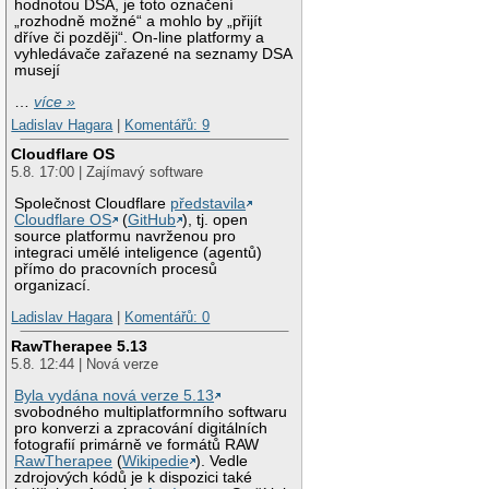
hodnotou DSA, je toto označení
„rozhodně možné“ a mohlo by „přijít
dříve či později“. On-line platformy a
vyhledávače zařazené na seznamy DSA
musejí
…
více »
Ladislav Hagara
|
Komentářů: 9
Cloudflare OS
5.8. 17:00 | Zajímavý software
Společnost Cloudflare
představila
Cloudflare OS
(
GitHub
), tj. open
source platformu navrženou pro
integraci umělé inteligence (agentů)
přímo do pracovních procesů
organizací.
Ladislav Hagara
|
Komentářů: 0
RawTherapee 5.13
5.8. 12:44 | Nová verze
Byla vydána nová verze 5.13
svobodného multiplatformního softwaru
pro konverzi a zpracování digitálních
fotografií primárně ve formátů RAW
RawTherapee
(
Wikipedie
). Vedle
zdrojových kódů je k dispozici také