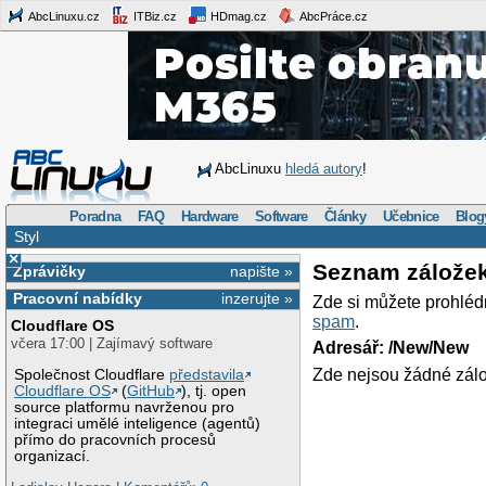
AbcLinuxu.cz
ITBiz.cz
HDmag.cz
AbcPráce.cz
AbcLinuxu
hledá autory
!
Poradna
FAQ
Hardware
Software
Články
Učebnice
Blog
Styl
×
Seznam zálože
Zprávičky
napište »
Pracovní nabídky
inzerujte »
Zde si můžete prohléd
spam
.
Cloudflare OS
včera 17:00 | Zajímavý software
Adresář: /New/New
Zde nejsou žádné zálo
Společnost Cloudflare
představila
Cloudflare OS
(
GitHub
), tj. open
source platformu navrženou pro
integraci umělé inteligence (agentů)
přímo do pracovních procesů
organizací.