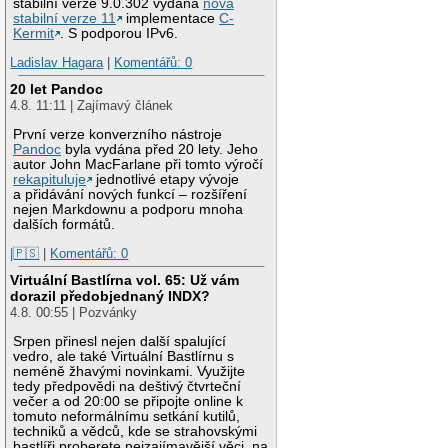
stabilní verze 9.0.302 vydána
nová
stabilní verze 11
implementace
C-
Kermit
. S podporou IPv6.
Ladislav Hagara
|
Komentářů: 0
20 let Pandoc
4.8. 11:11 | Zajímavý článek
První verze konverzního nástroje
Pandoc
byla vydána před 20 lety. Jeho
autor John MacFarlane při tomto výročí
rekapituluje
jednotlivé etapy vývoje
a přidávání nových funkcí – rozšíření
nejen Markdownu a podporu mnoha
dalších formátů.
|🇵🇸
|
Komentářů: 0
Virtuální Bastlírna vol. 65: Už vám
dorazil předobjednaný INDX?
4.8. 00:55 | Pozvánky
Srpen přinesl nejen další spalující
vedro, ale také Virtuální Bastlírnu s
neméně žhavými novinkami. Využijte
tedy předpovědi na deštivý čtvrteční
večer a od 20:00 se připojte online k
tomuto neformálnímu setkání kutilů,
techniků a vědců, kde se strahovskými
bastlíři proberete nejzajímavější věci, na