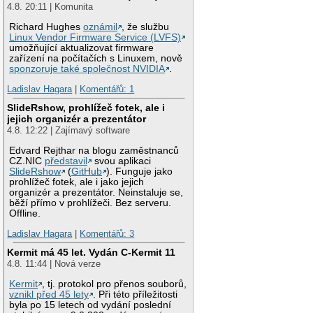
4.8. 20:11 | Komunita
Richard Hughes
oznámil
, že službu
Linux Vendor Firmware Service (LVFS)
umožňující aktualizovat firmware
zařízení na počítačích s Linuxem, nově
sponzoruje také společnost NVIDIA
.
Ladislav Hagara
|
Komentářů: 1
SlideRshow, prohlížeč fotek, ale i
jejich organizér a prezentátor
4.8. 12:22 | Zajímavý software
Edvard Rejthar na blogu zaměstnanců
CZ.NIC
představil
svou aplikaci
SlideRshow
(
GitHub
). Funguje jako
prohlížeč fotek, ale i jako jejich
organizér a prezentátor. Neinstaluje se,
běží přímo v prohlížeči. Bez serveru.
Offline.
Ladislav Hagara
|
Komentářů: 3
Kermit má 45 let. Vydán C-Kermit 11
4.8. 11:44 | Nová verze
Kermit
, tj. protokol pro přenos souborů,
vznikl před 45 lety
. Při této příležitosti
byla po 15 letech od vydání poslední