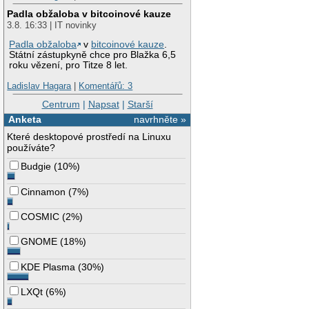
Padla obžaloba v bitcoinové kauze
3.8. 16:33 | IT novinky
Padla obžaloba
v
bitcoinové kauze
.
Státní zástupkyně chce pro Blažka 6,5
roku vězení, pro Titze 8 let.
Ladislav Hagara
|
Komentářů: 3
Centrum
|
Napsat
|
Starší
Anketa
navrhněte »
Které desktopové prostředí na Linuxu
používáte?
Budgie
(
10%
)
Cinnamon
(
7%
)
COSMIC
(
2%
)
GNOME
(
18%
)
KDE Plasma
(
30%
)
LXQt
(
6%
)