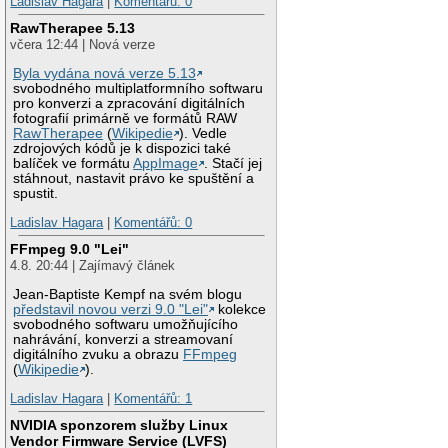
Ladislav Hagara
|
Komentářů: 0
RawTherapee 5.13
včera 12:44 | Nová verze
Byla vydána nová verze 5.13
svobodného multiplatformního softwaru
pro konverzi a zpracování digitálních
fotografií primárně ve formátů RAW
RawTherapee
(
Wikipedie
). Vedle
zdrojových kódů je k dispozici také
balíček ve formátu
AppImage
. Stačí jej
stáhnout, nastavit právo ke spuštění a
spustit.
Ladislav Hagara
|
Komentářů: 0
FFmpeg 9.0 "Lei"
4.8. 20:44 | Zajímavý článek
Jean-Baptiste Kempf na svém blogu
představil novou verzi 9.0 "Lei"
kolekce
svobodného softwaru umožňujícího
nahrávání, konverzi a streamovaní
digitálního zvuku a obrazu
FFmpeg
(
Wikipedie
).
Ladislav Hagara
|
Komentářů: 1
NVIDIA sponzorem služby Linux
Vendor Firmware Service (LVFS)