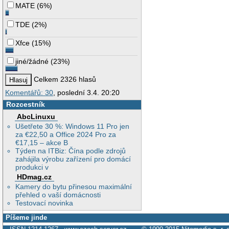
MATE
(
6%
)
TDE
(
2%
)
Xfce
(
15%
)
jiné/žádné
(
23%
)
Celkem 2326 hlasů
Komentářů: 30
, poslední 3.4. 20:20
Rozcestník
AbcLinuxu
Ušetřete 30 %: Windows 11 Pro jen
za €22,50 a Office 2024 Pro za
€17,15 – akce B
Týden na ITBiz: Čína podle zdrojů
zahájila výrobu zařízení pro domácí
produkci v
HDmag.cz
Kamery do bytu přinesou maximální
přehled o vaší domácnosti
Testovací novinka
Píšeme jinde