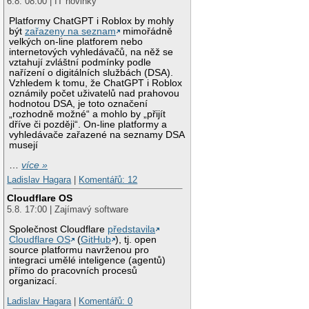
6.8. 08:00 | IT novinky
Platformy ChatGPT i Roblox by mohly
být
zařazeny na seznam
mimořádně
velkých on-line platforem nebo
internetových vyhledávačů, na něž se
vztahují zvláštní podmínky podle
nařízení o digitálních službách (DSA).
Vzhledem k tomu, že ChatGPT i Roblox
oznámily počet uživatelů nad prahovou
hodnotou DSA, je toto označení
„rozhodně možné“ a mohlo by „přijít
dříve či později“. On-line platformy a
vyhledávače zařazené na seznamy DSA
musejí
…
více »
Ladislav Hagara
|
Komentářů: 12
Cloudflare OS
5.8. 17:00 | Zajímavý software
Společnost Cloudflare
představila
Cloudflare OS
(
GitHub
), tj. open
source platformu navrženou pro
integraci umělé inteligence (agentů)
přímo do pracovních procesů
organizací.
Ladislav Hagara
|
Komentářů: 0