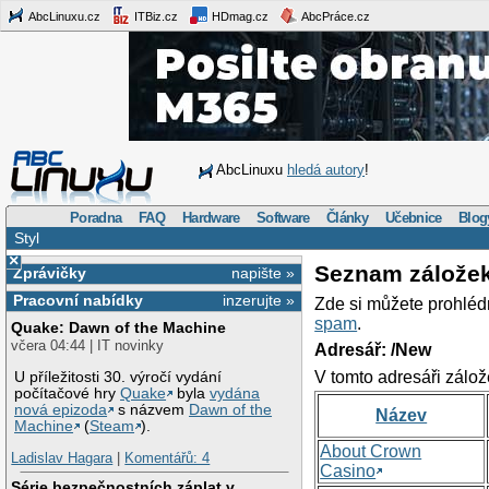
AbcLinuxu.cz
ITBiz.cz
HDmag.cz
AbcPráce.cz
AbcLinuxu
hledá autory
!
Poradna
FAQ
Hardware
Software
Články
Učebnice
Blog
Styl
×
Seznam zálože
Zprávičky
napište »
Pracovní nabídky
inzerujte »
Zde si můžete prohléd
spam
.
Quake: Dawn of the Machine
včera 04:44 | IT novinky
Adresář: /New
V tomto adresáři zálož
U příležitosti 30. výročí vydání
počítačové hry
Quake
byla
vydána
nová epizoda
s názvem
Dawn of the
Název
Machine
(
Steam
).
About Crown
Ladislav Hagara
|
Komentářů: 4
Casino
Série bezpečnostních záplat v