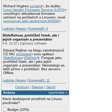
Richard Hughes
oznámil
, že službu
Linux Vendor Firmware Service (LVFS)
umožňující aktualizovat firmware
zařízení na počítačích s Linuxem, nově
sponzoruje také společnost NVIDIA
.
Ladislav Hagara
|
Komentářů: 0
SlideRshow, prohlížeč fotek, ale i
jejich organizér a prezentátor
4.8. 12:22 | Zajímavý software
Edvard Rejthar na blogu zaměstnanců
CZ.NIC
představil
svou aplikaci
SlideRshow
(
GitHub
). Funguje jako
prohlížeč fotek, ale i jako jejich
organizér a prezentátor. Neinstaluje se,
běží přímo v prohlížeči. Bez serveru.
Offline.
Ladislav Hagara
|
Komentářů: 11
Centrum
|
Napsat
|
Starší
Anketa
navrhněte »
Které desktopové prostředí na Linuxu
používáte?
Budgie
(
10%
)