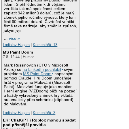
újmy, které její platformy působí mladým
lidem. S přihlédnutím k dřívějšímu
verdiktu tak má společnost celkem
zaplatit 942 milionů dolarů, což je malý
zlomek jejího ročního výnosu, který loni
činil 60 miliard dolarů. Čtvrteční verdikt
firmě také nařizuje, aby změnila způsob,
jakým její
…
více »
Ladislav Hagara
|
Komentářů: 13
MS Paint Doom
7.8. 12:44 | Humor
Mark Russinovich (CTO v Microsoft
Azure) se
na LinkedIn pochlubil
svým
projektem
MS Paint Doom
napsaným
pomocí Claude. Hru Doom umožňuje
hrát v programu Malování (Microsoft
Paint). Malování funguje jako monitor.
Herní engine (ViZDoom) běží na pozadí
a každý vykreslený snímek hry vkládá
automaticky přes schránku (clipboard)
do Malování.
Ladislav Hagara
|
Komentářů: 3
EK: ChatGPT i Roblox mohou spadat
pod přísnější pravidla