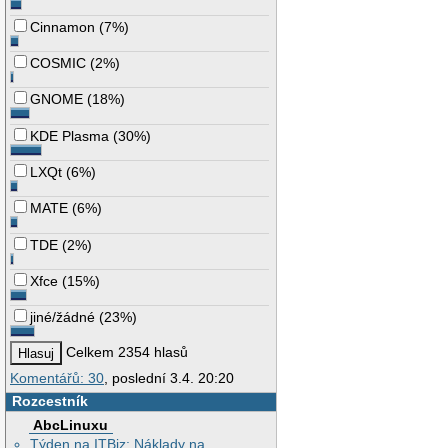
Cinnamon
(
7%
)
COSMIC
(
2%
)
GNOME
(
18%
)
KDE Plasma
(
30%
)
LXQt
(
6%
)
MATE
(
6%
)
TDE
(
2%
)
Xfce
(
15%
)
jiné/žádné
(
23%
)
Celkem 2354 hlasů
Komentářů: 30
, poslední 3.4. 20:20
Rozcestník
AbcLinuxu
Týden na ITBiz: Náklady na