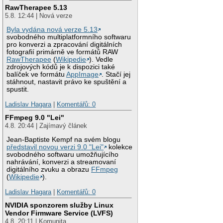
RawTherapee 5.13
5.8. 12:44 | Nová verze
Byla vydána nová verze 5.13
svobodného multiplatformního softwaru
pro konverzi a zpracování digitálních
fotografií primárně ve formátů RAW
RawTherapee
(
Wikipedie
). Vedle
zdrojových kódů je k dispozici také
balíček ve formátu
AppImage
. Stačí jej
stáhnout, nastavit právo ke spuštění a
spustit.
Ladislav Hagara
|
Komentářů: 0
FFmpeg 9.0 "Lei"
4.8. 20:44 | Zajímavý článek
Jean-Baptiste Kempf na svém blogu
představil novou verzi 9.0 "Lei"
kolekce
svobodného softwaru umožňujícího
nahrávání, konverzi a streamovaní
digitálního zvuku a obrazu
FFmpeg
(
Wikipedie
).
Ladislav Hagara
|
Komentářů: 0
NVIDIA sponzorem služby Linux
Vendor Firmware Service (LVFS)
4.8. 20:11 | Komunita