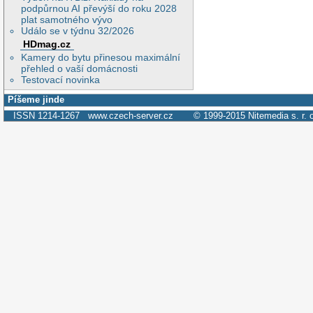
podpůrnou AI převýší do roku 2028
plat samotného vývo
Událo se v týdnu 32/2026
HDmag.cz
Kamery do bytu přinesou maximální
přehled o vaší domácnosti
Testovací novinka
Píšeme jinde
ISSN 1214-1267
www.czech-server.cz
© 1999-2015
Nitemedia s. r. 