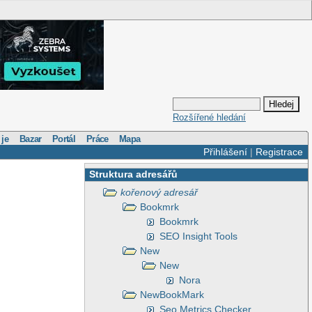
Rozšířené hledání
 je
Bazar
Portál
Práce
Mapa
Přihlášení
|
Registrace
Struktura adresářů
kořenový adresář
Bookmrk
Bookmrk
SEO Insight Tools
New
New
Nora
NewBookMark
Seo Metrics Checker