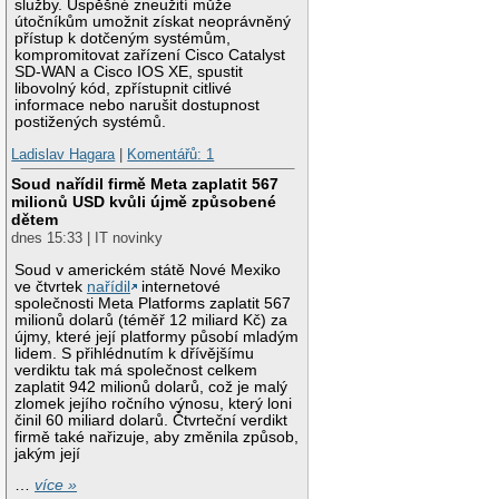
služby. Úspěšné zneužití může
útočníkům umožnit získat neoprávněný
přístup k dotčeným systémům,
kompromitovat zařízení Cisco Catalyst
SD-WAN a Cisco IOS XE, spustit
libovolný kód, zpřístupnit citlivé
informace nebo narušit dostupnost
postižených systémů.
Ladislav Hagara
|
Komentářů: 1
Soud nařídil firmě Meta zaplatit 567
milionů USD kvůli újmě způsobené
dětem
dnes 15:33 | IT novinky
Soud v americkém státě Nové Mexiko
ve čtvrtek
nařídil
internetové
společnosti Meta Platforms zaplatit 567
milionů dolarů (téměř 12 miliard Kč) za
újmy, které její platformy působí mladým
lidem. S přihlédnutím k dřívějšímu
verdiktu tak má společnost celkem
zaplatit 942 milionů dolarů, což je malý
zlomek jejího ročního výnosu, který loni
činil 60 miliard dolarů. Čtvrteční verdikt
firmě také nařizuje, aby změnila způsob,
jakým její
…
více »