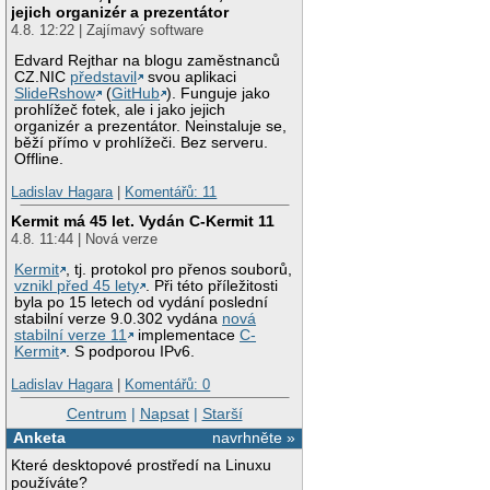
jejich organizér a prezentátor
4.8. 12:22 | Zajímavý software
Edvard Rejthar na blogu zaměstnanců
CZ.NIC
představil
svou aplikaci
SlideRshow
(
GitHub
). Funguje jako
prohlížeč fotek, ale i jako jejich
organizér a prezentátor. Neinstaluje se,
běží přímo v prohlížeči. Bez serveru.
Offline.
Ladislav Hagara
|
Komentářů: 11
Kermit má 45 let. Vydán C-Kermit 11
4.8. 11:44 | Nová verze
Kermit
, tj. protokol pro přenos souborů,
vznikl před 45 lety
. Při této příležitosti
byla po 15 letech od vydání poslední
stabilní verze 9.0.302 vydána
nová
stabilní verze 11
implementace
C-
Kermit
. S podporou IPv6.
Ladislav Hagara
|
Komentářů: 0
Centrum
|
Napsat
|
Starší
Anketa
navrhněte »
Které desktopové prostředí na Linuxu
používáte?