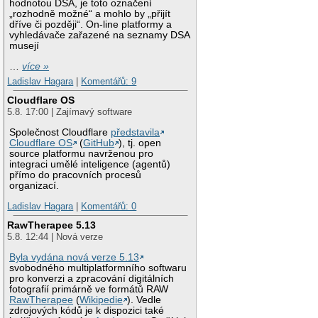
hodnotou DSA, je toto označení
„rozhodně možné“ a mohlo by „přijít
dříve či později“. On-line platformy a
vyhledávače zařazené na seznamy DSA
musejí
…
více »
Ladislav Hagara
|
Komentářů: 9
Cloudflare OS
5.8. 17:00 | Zajímavý software
Společnost Cloudflare
představila
Cloudflare OS
(
GitHub
), tj. open
source platformu navrženou pro
integraci umělé inteligence (agentů)
přímo do pracovních procesů
organizací.
Ladislav Hagara
|
Komentářů: 0
RawTherapee 5.13
5.8. 12:44 | Nová verze
Byla vydána nová verze 5.13
svobodného multiplatformního softwaru
pro konverzi a zpracování digitálních
fotografií primárně ve formátů RAW
RawTherapee
(
Wikipedie
). Vedle
zdrojových kódů je k dispozici také