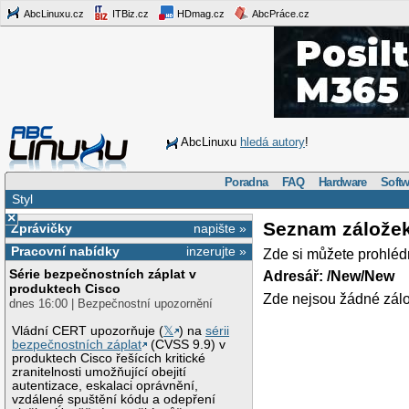
AbcLinuxu.cz
ITBiz.cz
HDmag.cz
AbcPráce.cz
AbcLinuxu
hledá autory
!
Poradna
FAQ
Hardware
Softw
Styl
×
Seznam zálože
Zprávičky
napište »
Pracovní nabídky
inzerujte »
Zde si můžete prohléd
Série bezpečnostních záplat v
Adresář: /New/New
produktech Cisco
Zde nejsou žádné zálo
dnes 16:00 | Bezpečnostní upozornění
Vládní CERT upozorňuje (
𝕏
) na
sérii
bezpečnostních záplat
(CVSS 9.9) v
produktech Cisco řešících kritické
zranitelnosti umožňující obejití
autentizace, eskalaci oprávnění,
vzdálené spuštění kódu a odepření