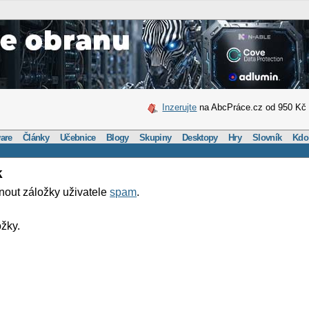
Inzerujte
na AbcPráce.cz od 950 Kč
are
Články
Učebnice
Blogy
Skupiny
Desktopy
Hry
Slovník
Kdo
k
nout záložky uživatele
spam
.
žky.