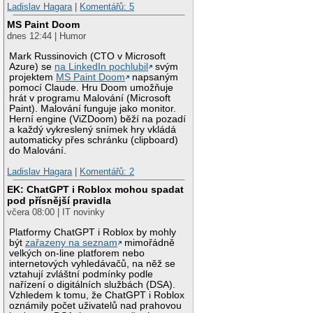
Ladislav Hagara
|
Komentářů: 5
MS Paint Doom
dnes 12:44 | Humor
Mark Russinovich (CTO v Microsoft
Azure) se
na LinkedIn pochlubil
svým
projektem
MS Paint Doom
napsaným
pomocí Claude. Hru Doom umožňuje
hrát v programu Malování (Microsoft
Paint). Malování funguje jako monitor.
Herní engine (ViZDoom) běží na pozadí
a každý vykreslený snímek hry vkládá
automaticky přes schránku (clipboard)
do Malování.
Ladislav Hagara
|
Komentářů: 2
EK: ChatGPT i Roblox mohou spadat
pod přísnější pravidla
včera 08:00 | IT novinky
Platformy ChatGPT i Roblox by mohly
být
zařazeny na seznam
mimořádně
velkých on-line platforem nebo
internetových vyhledávačů, na něž se
vztahují zvláštní podmínky podle
nařízení o digitálních službách (DSA).
Vzhledem k tomu, že ChatGPT i Roblox
oznámily počet uživatelů nad prahovou