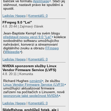
balíček ve formátu
AppImage
. Stačí jej
stáhnout, nastavit právo ke spuštění a
spustit.
Ladislav Hagara
|
Komentářů: 0
FFmpeg 9.0 "Lei"
4.8. 20:44 | Zajímavý článek
Jean-Baptiste Kempf na svém blogu
představil novou verzi 9.0 "Lei"
kolekce
svobodného softwaru umožňujícího
nahrávání, konverzi a streamovaní
digitálního zvuku a obrazu
FFmpeg
(
Wikipedie
).
Ladislav Hagara
|
Komentářů: 0
NVIDIA sponzorem služby Linux
Vendor Firmware Service (LVFS)
4.8. 20:11 | Komunita
Richard Hughes
oznámil
, že službu
Linux Vendor Firmware Service (LVFS)
umožňující aktualizovat firmware
zařízení na počítačích s Linuxem, nově
sponzoruje také společnost NVIDIA
.
Ladislav Hagara
|
Komentářů: 0
SlideRshow, prohlížeč fotek, ale i