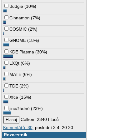
Budgie
(
10%
)
Cinnamon
(
7%
)
COSMIC
(
2%
)
GNOME
(
18%
)
KDE Plasma
(
30%
)
LXQt
(
6%
)
MATE
(
6%
)
TDE
(
2%
)
Xfce
(
15%
)
jiné/žádné
(
23%
)
Celkem 2340 hlasů
Komentářů: 30
, poslední 3.4. 20:20
Rozcestník