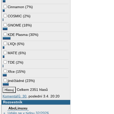
Cinnamon
(
7%
)
COSMIC
(
2%
)
GNOME
(
18%
)
KDE Plasma
(
30%
)
LXQt
(
6%
)
MATE
(
6%
)
TDE
(
2%
)
Xfce
(
15%
)
jiné/žádné
(
23%
)
Celkem 2351 hlasů
Komentářů: 30
, poslední 3.4. 20:20
Rozcestník
AbcLinuxu
Událo se v týdnu 32/2026