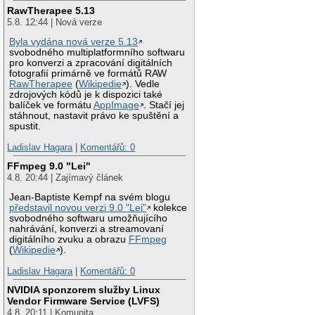
RawTherapee 5.13
5.8. 12:44 | Nová verze
Byla vydána nová verze 5.13
svobodného multiplatformního softwaru
pro konverzi a zpracování digitálních
fotografií primárně ve formátů RAW
RawTherapee
(
Wikipedie
). Vedle
zdrojových kódů je k dispozici také
balíček ve formátu
AppImage
. Stačí jej
stáhnout, nastavit právo ke spuštění a
spustit.
Ladislav Hagara
|
Komentářů: 0
FFmpeg 9.0 "Lei"
4.8. 20:44 | Zajímavý článek
Jean-Baptiste Kempf na svém blogu
představil novou verzi 9.0 "Lei"
kolekce
svobodného softwaru umožňujícího
nahrávání, konverzi a streamovaní
digitálního zvuku a obrazu
FFmpeg
(
Wikipedie
).
Ladislav Hagara
|
Komentářů: 0
NVIDIA sponzorem služby Linux
Vendor Firmware Service (LVFS)
4.8. 20:11 | Komunita