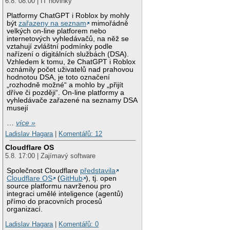
6.8. 08:00 | IT novinky
Platformy ChatGPT i Roblox by mohly
být
zařazeny na seznam
mimořádně
velkých on-line platforem nebo
internetových vyhledávačů, na něž se
vztahují zvláštní podmínky podle
nařízení o digitálních službách (DSA).
Vzhledem k tomu, že ChatGPT i Roblox
oznámily počet uživatelů nad prahovou
hodnotou DSA, je toto označení
„rozhodně možné“ a mohlo by „přijít
dříve či později“. On-line platformy a
vyhledávače zařazené na seznamy DSA
musejí
…
více »
Ladislav Hagara
|
Komentářů: 12
Cloudflare OS
5.8. 17:00 | Zajímavý software
Společnost Cloudflare
představila
Cloudflare OS
(
GitHub
), tj. open
source platformu navrženou pro
integraci umělé inteligence (agentů)
přímo do pracovních procesů
organizací.
Ladislav Hagara
|
Komentářů: 0