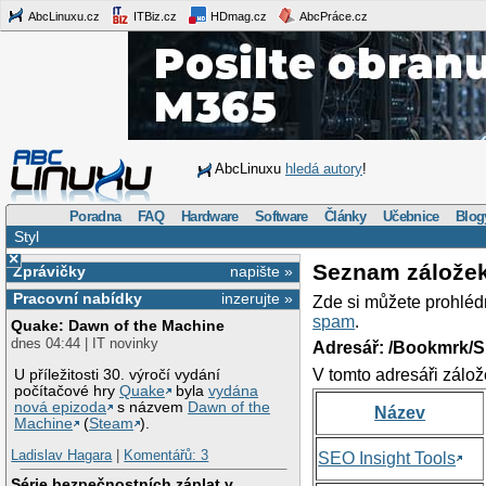
AbcLinuxu.cz
ITBiz.cz
HDmag.cz
AbcPráce.cz
AbcLinuxu
hledá autory
!
Poradna
FAQ
Hardware
Software
Články
Učebnice
Blog
Styl
×
Seznam zálože
Zprávičky
napište »
Pracovní nabídky
inzerujte »
Zde si můžete prohléd
spam
.
Quake: Dawn of the Machine
dnes 04:44 | IT novinky
Adresář: /Bookmrk/S
V tomto adresáři zálož
U příležitosti 30. výročí vydání
počítačové hry
Quake
byla
vydána
nová epizoda
s názvem
Dawn of the
Název
Machine
(
Steam
).
Ladislav Hagara
|
Komentářů: 3
SEO Insight Tools
Série bezpečnostních záplat v