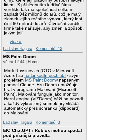
újmy, které její platformy působí mladým
lidem. S přihlédnutím k dřívějšímu
verdiktu tak má společnost celkem
zaplatit 942 milionů dolarů, což je malý
zlomek jejího ročního výnosu, který loni
činil 60 miliard dolarů. Čtvrteční verdikt
firmě také nařizuje, aby změnila způsob,
jakým její
…
více »
Ladislav Hagara
|
Komentářů: 13
MS Paint Doom
včera 12:44 | Humor
Mark Russinovich (CTO v Microsoft
Azure) se
na LinkedIn pochlubil
svým
projektem
MS Paint Doom
napsaným
pomocí Claude. Hru Doom umožňuje
hrát v programu Malování (Microsoft
Paint). Malování funguje jako monitor.
Herní engine (ViZDoom) běží na pozadí
a každý vykreslený snímek hry vkládá
automaticky přes schránku (clipboard)
do Malování.
Ladislav Hagara
|
Komentářů: 3
EK: ChatGPT i Roblox mohou spadat
pod přísnější pravidla