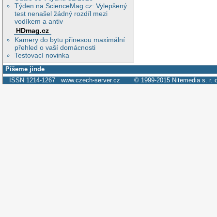
Týden na ScienceMag.cz: Vylepšený
test nenašel žádný rozdíl mezi
vodíkem a antiv
HDmag.cz
Kamery do bytu přinesou maximální
přehled o vaší domácnosti
Testovací novinka
Píšeme jinde
ISSN 1214-1267
www.czech-server.cz
© 1999-2015
Nitemedia s. r. 