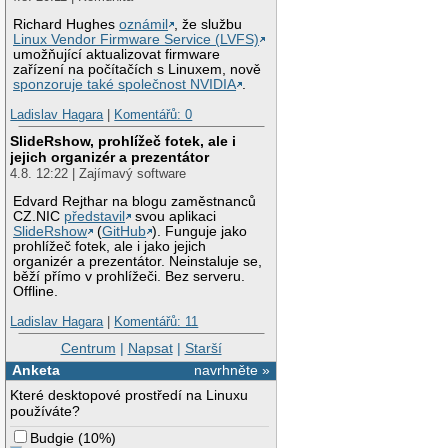
Richard Hughes
oznámil
, že službu
Linux Vendor Firmware Service (LVFS)
umožňující aktualizovat firmware
zařízení na počítačích s Linuxem, nově
sponzoruje také společnost NVIDIA
.
Ladislav Hagara
|
Komentářů: 0
SlideRshow, prohlížeč fotek, ale i
jejich organizér a prezentátor
4.8. 12:22 | Zajímavý software
Edvard Rejthar na blogu zaměstnanců
CZ.NIC
představil
svou aplikaci
SlideRshow
(
GitHub
). Funguje jako
prohlížeč fotek, ale i jako jejich
organizér a prezentátor. Neinstaluje se,
běží přímo v prohlížeči. Bez serveru.
Offline.
Ladislav Hagara
|
Komentářů: 11
Centrum
|
Napsat
|
Starší
Anketa
navrhněte »
Které desktopové prostředí na Linuxu
používáte?
Budgie
(
10%
)