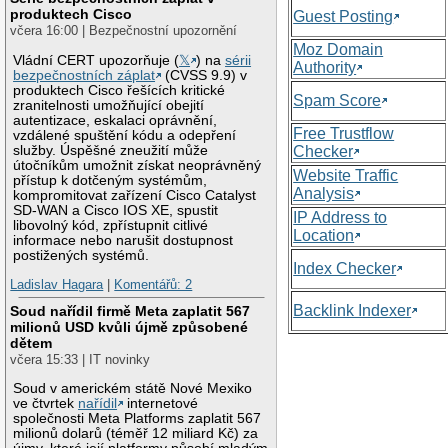
produktech Cisco
Guest Posting
včera 16:00 | Bezpečnostní upozornění
Moz Domain
Vládní CERT upozorňuje (
𝕏
) na
sérii
Authority
bezpečnostních záplat
(CVSS 9.9) v
produktech Cisco řešících kritické
Spam Score
zranitelnosti umožňující obejití
autentizace, eskalaci oprávnění,
Free Trustflow
vzdálené spuštění kódu a odepření
služby. Úspěšné zneužití může
Checker
útočníkům umožnit získat neoprávněný
Website Traffic
přístup k dotčeným systémům,
Analysis
kompromitovat zařízení Cisco Catalyst
SD-WAN a Cisco IOS XE, spustit
IP Address to
libovolný kód, zpřístupnit citlivé
Location
informace nebo narušit dostupnost
postižených systémů.
Index Checker
Ladislav Hagara
|
Komentářů: 2
Backlink Indexer
Soud nařídil firmě Meta zaplatit 567
milionů USD kvůli újmě způsobené
dětem
včera 15:33 | IT novinky
Soud v americkém státě Nové Mexiko
ve čtvrtek
nařídil
internetové
společnosti Meta Platforms zaplatit 567
milionů dolarů (téměř 12 miliard Kč) za