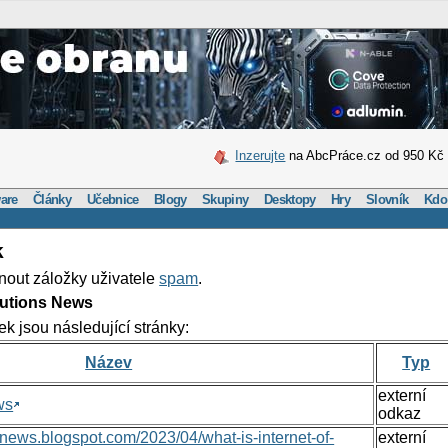
Inzerujte
na AbcPráce.cz od 950 Kč
are
Články
Učebnice
Blogy
Skupiny
Desktopy
Hry
Slovník
Kdo
k
nout záložky uživatele
spam
.
lutions News
ek jsou následující stránky:
Název
Typ
externí
ws
odkaz
nsnews.blogspot.com/2023/04/what-is-internet-of-
externí