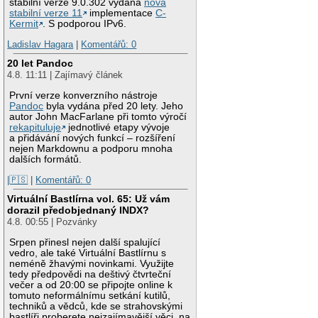
stabilní verze 9.0.302 vydána
nová
stabilní verze 11
implementace
C-
Kermit
. S podporou IPv6.
Ladislav Hagara
|
Komentářů: 0
20 let Pandoc
4.8. 11:11 | Zajímavý článek
První verze konverzního nástroje
Pandoc
byla vydána před 20 lety. Jeho
autor John MacFarlane při tomto výročí
rekapituluje
jednotlivé etapy vývoje
a přidávání nových funkcí – rozšíření
nejen Markdownu a podporu mnoha
dalších formátů.
|🇵🇸
|
Komentářů: 0
Virtuální Bastlírna vol. 65: Už vám
dorazil předobjednaný INDX?
4.8. 00:55 | Pozvánky
Srpen přinesl nejen další spalující
vedro, ale také Virtuální Bastlírnu s
neméně žhavými novinkami. Využijte
tedy předpovědi na deštivý čtvrteční
večer a od 20:00 se připojte online k
tomuto neformálnímu setkání kutilů,
techniků a vědců, kde se strahovskými
bastlíři proberete nejzajímavější věci, na