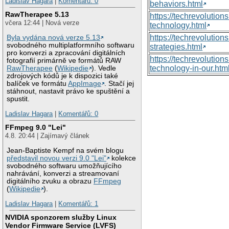
Ladislav Hagara
|
Komentářů: 0
behaviors.html
RawTherapee 5.13
https://techrevoluti
včera 12:44 | Nová verze
technology.html
https://techrevolutio
Byla vydána nová verze 5.13
svobodného multiplatformního softwaru
strategies.html
pro konverzi a zpracování digitálních
https://techrevolutio
fotografií primárně ve formátů RAW
technology-in-our.htm
RawTherapee
(
Wikipedie
). Vedle
zdrojových kódů je k dispozici také
balíček ve formátu
AppImage
. Stačí jej
stáhnout, nastavit právo ke spuštění a
spustit.
Ladislav Hagara
|
Komentářů: 0
FFmpeg 9.0 "Lei"
4.8. 20:44 | Zajímavý článek
Jean-Baptiste Kempf na svém blogu
představil novou verzi 9.0 "Lei"
kolekce
svobodného softwaru umožňujícího
nahrávání, konverzi a streamovaní
digitálního zvuku a obrazu
FFmpeg
(
Wikipedie
).
Ladislav Hagara
|
Komentářů: 1
NVIDIA sponzorem služby Linux
Vendor Firmware Service (LVFS)