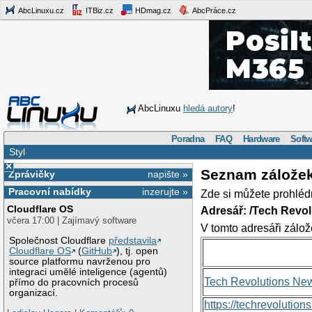
AbcLinuxu.cz
ITBiz.cz
HDmag.cz
AbcPráce.cz
AbcLinuxu
hledá autory
!
Poradna
FAQ
Hardware
Softw
Styl
×
Seznam zálože
Zprávičky
napište »
Pracovní nabídky
inzerujte »
Zde si můžete prohléd
Cloudflare OS
Adresář: /Tech Revo
včera 17:00 | Zajímavý software
V tomto adresáři zálož
Společnost Cloudflare
představila
Cloudflare OS
(
GitHub
), tj. open
source platformu navrženou pro
integraci umělé inteligence (agentů)
Tech Revolutions Ne
přímo do pracovních procesů
organizací.
https://techrevolutio