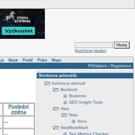
Rozšířené hledání
 je
Bazar
Portál
Práce
Mapa
Přihlášení
|
Registrace
Struktura adresářů
kořenový adresář
Bookmrk
Bookmrk
SEO Insight Tools
Poslední
New
změna
New
Nora
---
NewBookMark
Seo Metrics Checker
---