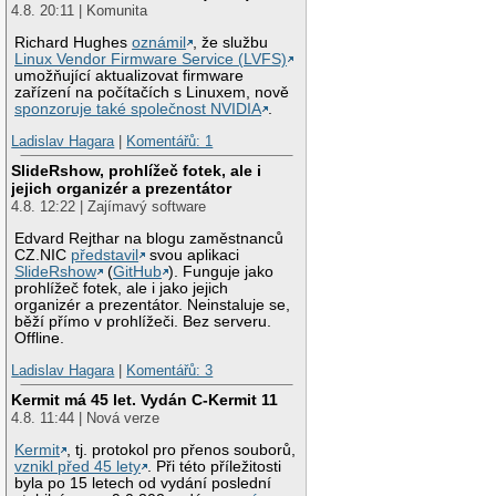
4.8. 20:11 | Komunita
Richard Hughes
oznámil
, že službu
Linux Vendor Firmware Service (LVFS)
umožňující aktualizovat firmware
zařízení na počítačích s Linuxem, nově
sponzoruje také společnost NVIDIA
.
Ladislav Hagara
|
Komentářů: 1
SlideRshow, prohlížeč fotek, ale i
jejich organizér a prezentátor
4.8. 12:22 | Zajímavý software
Edvard Rejthar na blogu zaměstnanců
CZ.NIC
představil
svou aplikaci
SlideRshow
(
GitHub
). Funguje jako
prohlížeč fotek, ale i jako jejich
organizér a prezentátor. Neinstaluje se,
běží přímo v prohlížeči. Bez serveru.
Offline.
Ladislav Hagara
|
Komentářů: 3
Kermit má 45 let. Vydán C-Kermit 11
4.8. 11:44 | Nová verze
Kermit
, tj. protokol pro přenos souborů,
vznikl před 45 lety
. Při této příležitosti
byla po 15 letech od vydání poslední