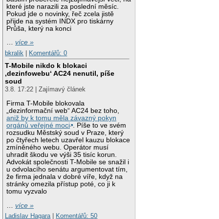
které jste narazili za poslední měsíc.
Pokud jde o novinky, řeč zcela jistě
přijde na systém INDX pro tiskárny
Průša, který na konci
…
více »
bkralik
|
Komentářů: 0
T-Mobile nikdo k blokaci
‚dezinfowebu‘ AC24 nenutil, píše
soud
3.8. 17:22 | Zajímavý článek
Firma T-Mobile blokovala
„dezinformační web“ AC24 bez toho,
aniž by k tomu měla závazný pokyn
orgánů veřejné moci
. Píše to ve svém
rozsudku Městský soud v Praze, který
po čtyřech letech uzavřel kauzu blokace
zmíněného webu. Operátor musí
uhradit škodu ve výši 35 tisíc korun.
Advokát společnosti T-Mobile se snažil i
u odvolacího senátu argumentovat tím,
že firma jednala v dobré víře, když na
stránky omezila přístup poté, co ji k
tomu vyzvalo
…
více »
Ladislav Hagara
|
Komentářů: 50