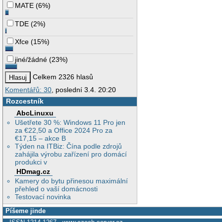
MATE
(
6%
)
TDE
(
2%
)
Xfce
(
15%
)
jiné/žádné
(
23%
)
Celkem 2326 hlasů
Komentářů: 30
, poslední 3.4. 20:20
Rozcestník
AbcLinuxu
Ušetřete 30 %: Windows 11 Pro jen
za €22,50 a Office 2024 Pro za
€17,15 – akce B
Týden na ITBiz: Čína podle zdrojů
zahájila výrobu zařízení pro domácí
produkci v
HDmag.cz
Kamery do bytu přinesou maximální
přehled o vaší domácnosti
Testovací novinka
Píšeme jinde