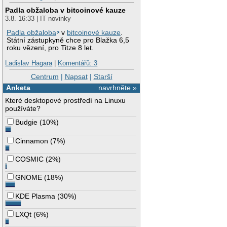
Padla obžaloba v bitcoinové kauze
3.8. 16:33 | IT novinky
Padla obžaloba
v
bitcoinové kauze
.
Státní zástupkyně chce pro Blažka 6,5
roku vězení, pro Titze 8 let.
Ladislav Hagara
|
Komentářů: 3
Centrum
|
Napsat
|
Starší
Anketa
navrhněte »
Které desktopové prostředí na Linuxu
používáte?
Budgie
(
10%
)
Cinnamon
(
7%
)
COSMIC
(
2%
)
GNOME
(
18%
)
KDE Plasma
(
30%
)
LXQt
(
6%
)