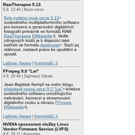
RawTherapee 5.13
5.8. 12:44 | Nová verze
Byla vydána nová verze 5.13
svobodného multiplatformního softwaru
pro konverzi a zpracování digitálních
fotografií primárně ve formátů RAW
RawTherapee
(
Wikipedie
). Vedle
zdrojových kódů je k dispozici také
balíček ve formátu
AppImage
. Stačí jej
stáhnout, nastavit právo ke spuštění a
spustit.
Ladislav Hagara
|
Komentářů: 0
FFmpeg 9.0 "Lei"
4.8. 20:44 | Zajímavý článek
Jean-Baptiste Kempf na svém blogu
představil novou verzi 9.0 "Lei"
kolekce
svobodného softwaru umožňujícího
nahrávání, konverzi a streamovaní
digitálního zvuku a obrazu
FFmpeg
(
Wikipedie
).
Ladislav Hagara
|
Komentářů: 0
NVIDIA sponzorem služby Linux
Vendor Firmware Service (LVFS)
4.8. 20:11 | Komunita