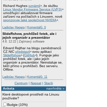
Richard Hughes
oznámil
, že službu
Linux Vendor Firmware Service (LVFS)
umožňující aktualizovat firmware
zařízení na počítačích s Linuxem, nově
sponzoruje také společnost NVIDIA
.
Ladislav Hagara
|
Komentářů: 0
SlideRshow, prohlížeč fotek, ale i
jejich organizér a prezentátor
4.8. 12:22 | Zajímavý software
Edvard Rejthar na blogu zaměstnanců
CZ.NIC
představil
svou aplikaci
SlideRshow
(
GitHub
). Funguje jako
prohlížeč fotek, ale i jako jejich
organizér a prezentátor. Neinstaluje se,
běží přímo v prohlížeči. Bez serveru.
Offline.
Ladislav Hagara
|
Komentářů: 11
Centrum
|
Napsat
|
Starší
Anketa
navrhněte »
Které desktopové prostředí na Linuxu
používáte?
Budgie
(
10%
)