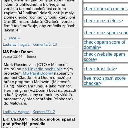
újmy, které její platformy působí mladým
lidem. S přihlédnutím k dřívějšímu
check domain metrics
verdiktu tak má společnost celkem
zaplatit 942 milionů dolarů, což je malý
zlomek jejího ročního výnosu, který loni
check moz metrics
činil 60 miliard dolarů. Čtvrteční verdikt
firmě také nařizuje, aby změnila způsob,
jakým její
check moz spam scor
…
více »
check spam score of
Ladislav Hagara
|
Komentářů: 10
domain
MS Paint Doom
check website spam
včera 12:44 | Humor
score
Mark Russinovich (CTO v Microsoft
check trust flow
Azure) se
na LinkedIn pochlubil
svým
projektem
MS Paint Doom
napsaným
pomocí Claude. Hru Doom umožňuje
free moz spam score
hrát v programu Malování (Microsoft
checker
Paint). Malování funguje jako monitor.
Herní engine (ViZDoom) běží na pozadí
a každý vykreslený snímek hry vkládá
automaticky přes schránku (clipboard)
do Malování.
Ladislav Hagara
|
Komentářů: 2
EK: ChatGPT i Roblox mohou spadat
pod přísnější pravidla