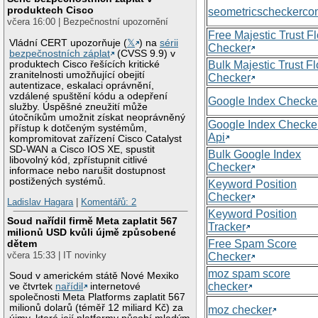
produktech Cisco
seometricscheckerc
včera 16:00 | Bezpečnostní upozornění
Free Majestic Trust F
Vládní CERT upozorňuje (
𝕏
) na
sérii
Checker
bezpečnostních záplat
(CVSS 9.9) v
produktech Cisco řešících kritické
Bulk Majestic Trust F
zranitelnosti umožňující obejití
Checker
autentizace, eskalaci oprávnění,
vzdálené spuštění kódu a odepření
Google Index Checke
služby. Úspěšné zneužití může
útočníkům umožnit získat neoprávněný
Google Index Checke
přístup k dotčeným systémům,
Api
kompromitovat zařízení Cisco Catalyst
SD-WAN a Cisco IOS XE, spustit
Bulk Google Index
libovolný kód, zpřístupnit citlivé
Checker
informace nebo narušit dostupnost
postižených systémů.
Keyword Position
Checker
Ladislav Hagara
|
Komentářů: 2
Keyword Position
Soud nařídil firmě Meta zaplatit 567
Tracker
milionů USD kvůli újmě způsobené
Free Spam Score
dětem
včera 15:33 | IT novinky
Checker
moz spam score
Soud v americkém státě Nové Mexiko
checker
ve čtvrtek
nařídil
internetové
společnosti Meta Platforms zaplatit 567
milionů dolarů (téměř 12 miliard Kč) za
moz checker