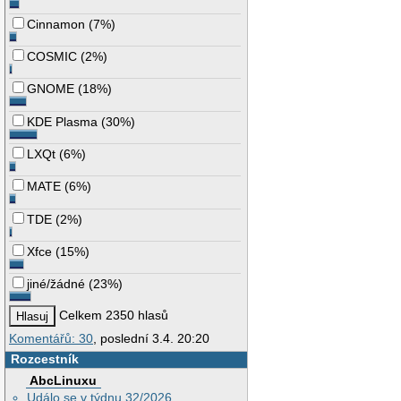
Cinnamon
(
7%
)
COSMIC
(
2%
)
GNOME
(
18%
)
KDE Plasma
(
30%
)
LXQt
(
6%
)
MATE
(
6%
)
TDE
(
2%
)
Xfce
(
15%
)
jiné/žádné
(
23%
)
Celkem 2350 hlasů
Komentářů: 30
, poslední 3.4. 20:20
Rozcestník
AbcLinuxu
Událo se v týdnu 32/2026