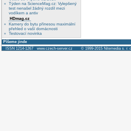
Týden na ScienceMag.cz: Vylepšený
test nenašel žádný rozdíl mezi
vodíkem a antiv
HDmag.cz
Kamery do bytu přinesou maximální
přehled o vaší domácnosti
Testovací novinka
Píšeme jinde
ISSN 1214-1267
www.czech-server.cz
© 1999-2015
Nitemedia s. r. 