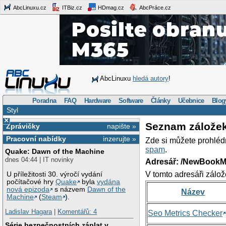
AbcLinuxu.cz
ITBiz.cz
HDmag.cz
AbcPráce.cz
AbcLinuxu
hledá autory
!
Poradna
FAQ
Hardware
Software
Články
Učebnice
Blog
Styl
×
Seznam zálože
Zprávičky
napište »
Pracovní nabídky
inzerujte »
Zde si můžete prohléd
spam
.
Quake: Dawn of the Machine
dnes 04:44 | IT novinky
Adresář: /NewBookM
V tomto adresáři zálož
U příležitosti 30. výročí vydání
počítačové hry
Quake
byla
vydána
nová epizoda
s názvem
Dawn of the
Název
Machine
(
Steam
).
Ladislav Hagara
|
Komentářů: 4
Seo Metrics Checker
Série bezpečnostních záplat v