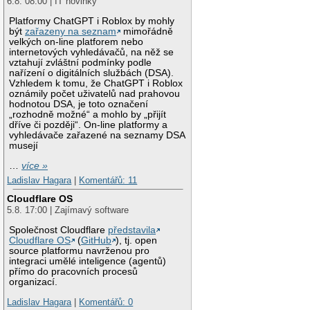
6.8. 08:00 | IT novinky
Platformy ChatGPT i Roblox by mohly
být
zařazeny na seznam
mimořádně
velkých on-line platforem nebo
internetových vyhledávačů, na něž se
vztahují zvláštní podmínky podle
nařízení o digitálních službách (DSA).
Vzhledem k tomu, že ChatGPT i Roblox
oznámily počet uživatelů nad prahovou
hodnotou DSA, je toto označení
„rozhodně možné“ a mohlo by „přijít
dříve či později“. On-line platformy a
vyhledávače zařazené na seznamy DSA
musejí
…
více »
Ladislav Hagara
|
Komentářů: 11
Cloudflare OS
5.8. 17:00 | Zajímavý software
Společnost Cloudflare
představila
Cloudflare OS
(
GitHub
), tj. open
source platformu navrženou pro
integraci umělé inteligence (agentů)
přímo do pracovních procesů
organizací.
Ladislav Hagara
|
Komentářů: 0