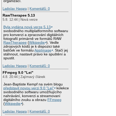
organizací.
Ladislav Hagara
|
Komentářů: 0
RawTherapee 5.13
5.8. 12:44 | Nová verze
Byla vydána nová verze 5.13
svobodného multiplatformního softwaru
pro konverzi a zpracování digitálních
fotografií primárně ve formátů RAW
RawTherapee
(
Wikipedie
). Vedle
zdrojových kódů je k dispozici také
balíček ve formátu
AppImage
. Stačí jej
stáhnout, nastavit právo ke spuštění a
spustit.
Ladislav Hagara
|
Komentářů: 0
FFmpeg 9.0 "Lei"
4.8. 20:44 | Zajímavý článek
Jean-Baptiste Kempf na svém blogu
představil novou verzi 9.0 "Lei"
kolekce
svobodného softwaru umožňujícího
nahrávání, konverzi a streamovaní
digitálního zvuku a obrazu
FFmpeg
(
Wikipedie
).
Ladislav Hagara
|
Komentářů: 0