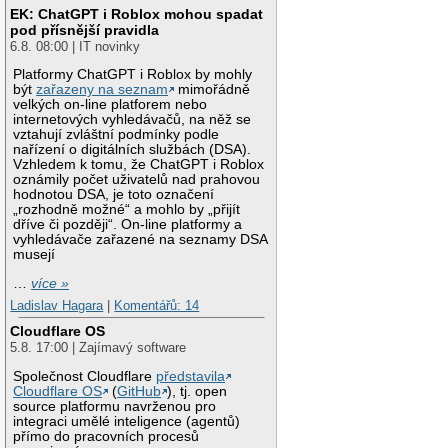
EK: ChatGPT i Roblox mohou spadat
pod přísnější pravidla
6.8. 08:00 | IT novinky
Platformy ChatGPT i Roblox by mohly
být
zařazeny na seznam
mimořádně
velkých on-line platforem nebo
internetových vyhledávačů, na něž se
vztahují zvláštní podmínky podle
nařízení o digitálních službách (DSA).
Vzhledem k tomu, že ChatGPT i Roblox
oznámily počet uživatelů nad prahovou
hodnotou DSA, je toto označení
„rozhodně možné“ a mohlo by „přijít
dříve či později“. On-line platformy a
vyhledávače zařazené na seznamy DSA
musejí
…
více »
Ladislav Hagara
|
Komentářů: 14
Cloudflare OS
5.8. 17:00 | Zajímavý software
Společnost Cloudflare
představila
Cloudflare OS
(
GitHub
), tj. open
source platformu navrženou pro
integraci umělé inteligence (agentů)
přímo do pracovních procesů