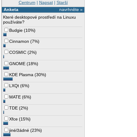
Centrum
|
Napsat
|
Starší
Anketa
navrhněte »
Které desktopové prostředí na Linuxu
používáte?
Budgie
(
10%
)
Cinnamon
(
7%
)
COSMIC
(
2%
)
GNOME
(
18%
)
KDE Plasma
(
30%
)
LXQt
(
6%
)
MATE
(
6%
)
TDE
(
2%
)
Xfce
(
15%
)
jiné/žádné
(
23%
)