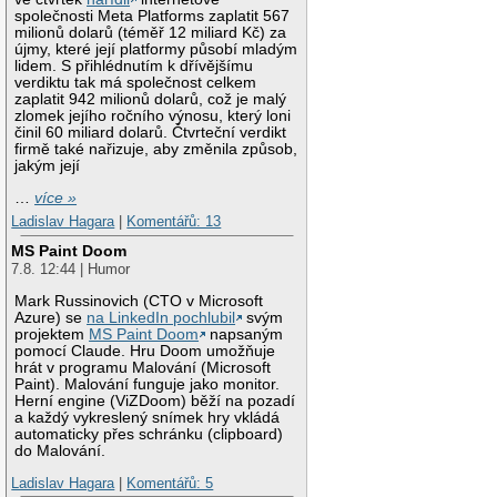
společnosti Meta Platforms zaplatit 567
milionů dolarů (téměř 12 miliard Kč) za
újmy, které její platformy působí mladým
lidem. S přihlédnutím k dřívějšímu
verdiktu tak má společnost celkem
zaplatit 942 milionů dolarů, což je malý
zlomek jejího ročního výnosu, který loni
činil 60 miliard dolarů. Čtvrteční verdikt
firmě také nařizuje, aby změnila způsob,
jakým její
…
více »
Ladislav Hagara
|
Komentářů: 13
MS Paint Doom
7.8. 12:44 | Humor
Mark Russinovich (CTO v Microsoft
Azure) se
na LinkedIn pochlubil
svým
projektem
MS Paint Doom
napsaným
pomocí Claude. Hru Doom umožňuje
hrát v programu Malování (Microsoft
Paint). Malování funguje jako monitor.
Herní engine (ViZDoom) běží na pozadí
a každý vykreslený snímek hry vkládá
automaticky přes schránku (clipboard)
do Malování.
Ladislav Hagara
|
Komentářů: 5