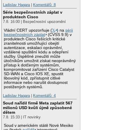
Ladislav Hagara
|
Komentářů: 8
Série bezpečnostních záplat v
produktech Cisco
7.8. 16:00 | Bezpečnostní upozornění
Vládní CERT upozorňuje (
𝕏
) na
sérii
bezpečnostních záplat
(CVSS 9.9) v
produktech Cisco řešících kritické
zranitelnosti umožňující obejití
autentizace, eskalaci oprávnění,
vzdálené spuštění kódu a odepření
služby. Úspěšné zneužití může
útočníkům umožnit získat neoprávněný
přístup k dotčeným systémům,
kompromitovat zařízení Cisco Catalyst
SD-WAN a Cisco IOS XE, spustit
libovolný kód, zpřístupnit citlivé
informace nebo narušit dostupnost
postižených systémů.
Ladislav Hagara
|
Komentářů: 4
Soud nařídil firmě Meta zaplatit 567
milionů USD kvůli újmě způsobené
dětem
7.8. 15:33 | IT novinky
Soud v americkém státě Nové Mexiko
ve čtvrtek
nařídil
internetové