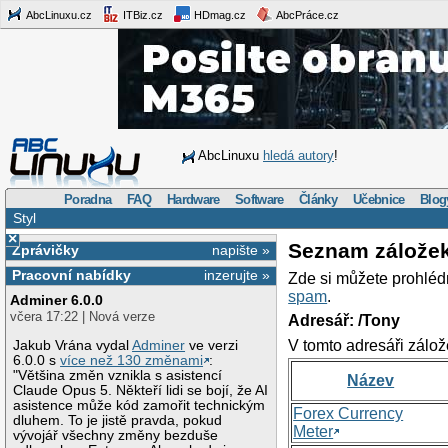
AbcLinuxu.cz
ITBiz.cz
HDmag.cz
AbcPráce.cz
AbcLinuxu
hledá autory
!
Poradna
FAQ
Hardware
Software
Články
Učebnice
Blog
Styl
×
Seznam zálože
Zprávičky
napište »
Pracovní nabídky
inzerujte »
Zde si můžete prohléd
spam
.
Adminer 6.0.0
včera 17:22 | Nová verze
Adresář: /Tony
V tomto adresáři zálož
Jakub Vrána vydal
Adminer
ve verzi
6.0.0 s
více než 130 změnami
:
"Většina změn vznikla s asistencí
Název
Claude Opus 5. Někteří lidi se bojí, že AI
asistence může kód zamořit technickým
Forex Currency
dluhem. To je jistě pravda, pokud
Meter
vývojář všechny změny bezduše