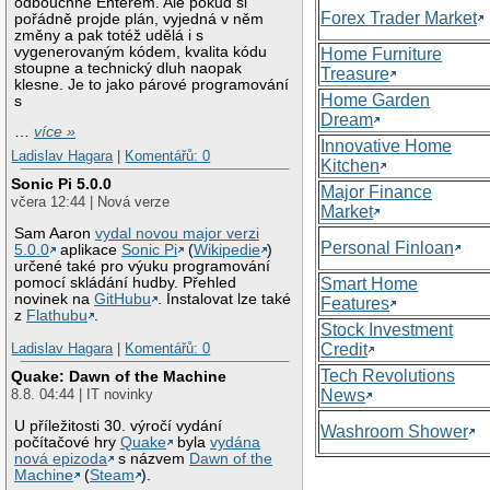
odbouchne Enterem. Ale pokud si
Forex Trader Market
pořádně projde plán, vyjedná v něm
změny a pak totéž udělá i s
vygenerovaným kódem, kvalita kódu
Home Furniture
stoupne a technický dluh naopak
Treasure
klesne. Je to jako párové programování
Home Garden
s
Dream
…
více »
Innovative Home
Ladislav Hagara
|
Komentářů: 0
Kitchen
Sonic Pi 5.0.0
Major Finance
včera 12:44 | Nová verze
Market
Sam Aaron
vydal novou major verzi
Personal Finloan
5.0.0
aplikace
Sonic Pi
(
Wikipedie
)
určené také pro výuku programování
Smart Home
pomocí skládání hudby. Přehled
novinek na
GitHubu
. Instalovat lze také
Features
z
Flathubu
.
Stock Investment
Credit
Ladislav Hagara
|
Komentářů: 0
Tech Revolutions
Quake: Dawn of the Machine
News
8.8. 04:44 | IT novinky
U příležitosti 30. výročí vydání
Washroom Shower
počítačové hry
Quake
byla
vydána
nová epizoda
s názvem
Dawn of the
Machine
(
Steam
).