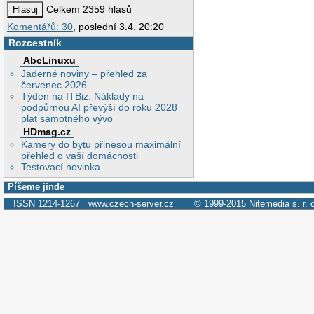
Celkem 2359 hlasů
Komentářů: 30
, poslední 3.4. 20:20
Rozcestník
AbcLinuxu
Jaderné noviny – přehled za
červenec 2026
Týden na ITBiz: Náklady na
podpůrnou AI převýší do roku 2028
plat samotného vývo
HDmag.cz
Kamery do bytu přinesou maximální
přehled o vaší domácnosti
Testovací novinka
Píšeme jinde
ISSN 1214-1267
www.czech-server.cz
© 1999-2015
Nitemedia s. r. 