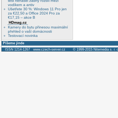
test nenašel žádný rozdíl mezi
vodíkem a antiv
Ušetřete 30 %: Windows 11 Pro jen
za €22,50 a Office 2024 Pro za
€17,15 – akce B
HDmag.cz
Kamery do bytu přinesou maximální
přehled o vaší domácnosti
Testovací novinka
Píšeme jinde
ISSN 1214-1267
www.czech-server.cz
© 1999-2015
Nitemedia s. r. 