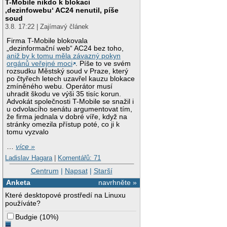
T-Mobile nikdo k blokaci
‚dezinfowebu‘ AC24 nenutil, píše
soud
3.8. 17:22 | Zajímavý článek
Firma T-Mobile blokovala
„dezinformační web“ AC24 bez toho,
aniž by k tomu měla závazný pokyn
orgánů veřejné moci
. Píše to ve svém
rozsudku Městský soud v Praze, který
po čtyřech letech uzavřel kauzu blokace
zmíněného webu. Operátor musí
uhradit škodu ve výši 35 tisíc korun.
Advokát společnosti T-Mobile se snažil i
u odvolacího senátu argumentovat tím,
že firma jednala v dobré víře, když na
stránky omezila přístup poté, co ji k
tomu vyzvalo
…
více »
Ladislav Hagara
|
Komentářů: 71
Centrum
|
Napsat
|
Starší
Anketa
navrhněte »
Které desktopové prostředí na Linuxu
používáte?
Budgie
(
10%
)