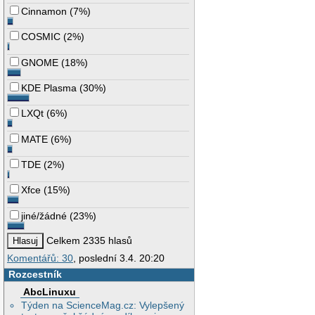
Cinnamon
(
7%
)
COSMIC
(
2%
)
GNOME
(
18%
)
KDE Plasma
(
30%
)
LXQt
(
6%
)
MATE
(
6%
)
TDE
(
2%
)
Xfce
(
15%
)
jiné/žádné
(
23%
)
Celkem 2335 hlasů
Komentářů: 30
, poslední 3.4. 20:20
Rozcestník
AbcLinuxu
Týden na ScienceMag.cz: Vylepšený