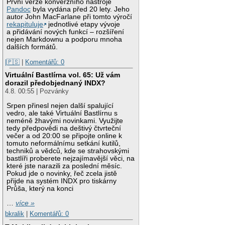
První verze konverzního nástroje
Pandoc
byla vydána před 20 lety. Jeho
autor John MacFarlane při tomto výročí
rekapituluje
jednotlivé etapy vývoje
a přidávání nových funkcí – rozšíření
nejen Markdownu a podporu mnoha
dalších formátů.
|🇵🇸
|
Komentářů: 0
Virtuální Bastlírna vol. 65: Už vám
dorazil předobjednaný INDX?
4.8. 00:55 | Pozvánky
Srpen přinesl nejen další spalující
vedro, ale také Virtuální Bastlírnu s
neméně žhavými novinkami. Využijte
tedy předpovědi na deštivý čtvrteční
večer a od 20:00 se připojte online k
tomuto neformálnímu setkání kutilů,
techniků a vědců, kde se strahovskými
bastlíři proberete nejzajímavější věci, na
které jste narazili za poslední měsíc.
Pokud jde o novinky, řeč zcela jistě
přijde na systém INDX pro tiskárny
Průša, který na konci
…
více »
bkralik
|
Komentářů: 0