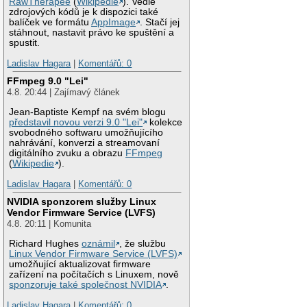
RawTherapee
(
Wikipedie
). Vedle
zdrojových kódů je k dispozici také
balíček ve formátu
AppImage
. Stačí jej
stáhnout, nastavit právo ke spuštění a
spustit.
Ladislav Hagara
|
Komentářů: 0
FFmpeg 9.0 "Lei"
4.8. 20:44 | Zajímavý článek
Jean-Baptiste Kempf na svém blogu
představil novou verzi 9.0 "Lei"
kolekce
svobodného softwaru umožňujícího
nahrávání, konverzi a streamovaní
digitálního zvuku a obrazu
FFmpeg
(
Wikipedie
).
Ladislav Hagara
|
Komentářů: 0
NVIDIA sponzorem služby Linux
Vendor Firmware Service (LVFS)
4.8. 20:11 | Komunita
Richard Hughes
oznámil
, že službu
Linux Vendor Firmware Service (LVFS)
umožňující aktualizovat firmware
zařízení na počítačích s Linuxem, nově
sponzoruje také společnost NVIDIA
.
Ladislav Hagara
|
Komentářů: 0