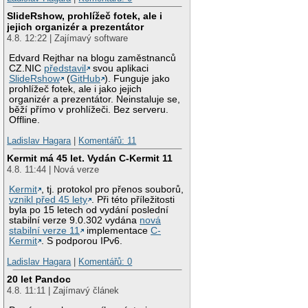
SlideRshow, prohlížeč fotek, ale i
jejich organizér a prezentátor
4.8. 12:22 | Zajímavý software
Edvard Rejthar na blogu zaměstnanců
CZ.NIC
představil
svou aplikaci
SlideRshow
(
GitHub
). Funguje jako
prohlížeč fotek, ale i jako jejich
organizér a prezentátor. Neinstaluje se,
běží přímo v prohlížeči. Bez serveru.
Offline.
Ladislav Hagara
|
Komentářů: 11
Kermit má 45 let. Vydán C-Kermit 11
4.8. 11:44 | Nová verze
Kermit
, tj. protokol pro přenos souborů,
vznikl před 45 lety
. Při této příležitosti
byla po 15 letech od vydání poslední
stabilní verze 9.0.302 vydána
nová
stabilní verze 11
implementace
C-
Kermit
. S podporou IPv6.
Ladislav Hagara
|
Komentářů: 0
20 let Pandoc
4.8. 11:11 | Zajímavý článek