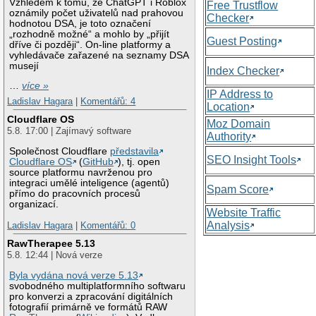
Vzhledem k tomu, že ChatGPT i Roblox
Free Trustflow
oznámily počet uživatelů nad prahovou
Checker
hodnotou DSA, je toto označení
„rozhodně možné“ a mohlo by „přijít
Guest Posting
dříve či později“. On-line platformy a
vyhledávače zařazené na seznamy DSA
musejí
Index Checker
…
více »
IP Address to
Ladislav Hagara
|
Komentářů: 4
Location
Cloudflare OS
Moz Domain
5.8. 17:00 | Zajímavý software
Authority
Společnost Cloudflare
představila
SEO Insight Tools
Cloudflare OS
(
GitHub
), tj. open
source platformu navrženou pro
integraci umělé inteligence (agentů)
Spam Score
přímo do pracovních procesů
organizací.
Website Traffic
Analysis
Ladislav Hagara
|
Komentářů: 0
RawTherapee 5.13
5.8. 12:44 | Nová verze
Byla vydána nová verze 5.13
svobodného multiplatformního softwaru
pro konverzi a zpracování digitálních
fotografií primárně ve formátů RAW