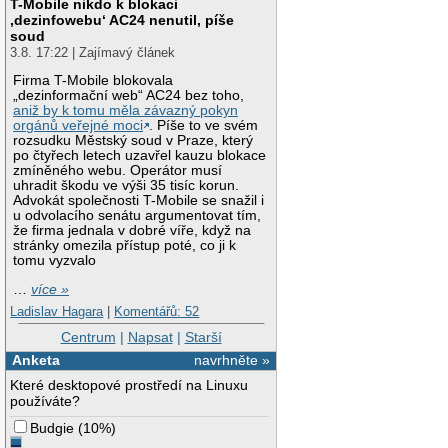
T-Mobile nikdo k blokaci
‚dezinfowebu‘ AC24 nenutil, píše
soud
3.8. 17:22 | Zajímavý článek
Firma T-Mobile blokovala
„dezinformační web“ AC24 bez toho,
aniž by k tomu měla závazný pokyn
orgánů veřejné moci
. Píše to ve svém
rozsudku Městský soud v Praze, který
po čtyřech letech uzavřel kauzu blokace
zmíněného webu. Operátor musí
uhradit škodu ve výši 35 tisíc korun.
Advokát společnosti T-Mobile se snažil i
u odvolacího senátu argumentovat tím,
že firma jednala v dobré víře, když na
stránky omezila přístup poté, co ji k
tomu vyzvalo
…
více »
Ladislav Hagara
|
Komentářů: 52
Centrum
|
Napsat
|
Starší
Anketa
navrhněte »
Které desktopové prostředí na Linuxu
používáte?
Budgie
(
10%
)