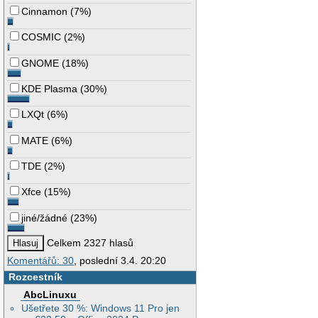
Cinnamon
(
7%
)
COSMIC
(
2%
)
GNOME
(
18%
)
KDE Plasma
(
30%
)
LXQt
(
6%
)
MATE
(
6%
)
TDE
(
2%
)
Xfce
(
15%
)
jiné/žádné
(
23%
)
Celkem 2327 hlasů
Komentářů: 30
, poslední 3.4. 20:20
Rozcestník
AbcLinuxu
Ušetřete 30 %: Windows 11 Pro jen