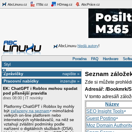
AbcLinuxu.cz
ITBiz.cz
HDmag.cz
AbcPráce.cz
AbcLinuxu
hledá autory
!
Poradna
FAQ
Hardware
Softw
Styl
×
Seznam zálože
Zprávičky
napište »
Pracovní nabídky
inzerujte »
Zde si můžete prohléd
EK: ChatGPT i Roblox mohou spadat
Adresář: /Bookmrk/S
pod přísnější pravidla
V tomto adresáři zálož
dnes 08:00 | IT novinky
Název
Platformy ChatGPT i Roblox by mohly
být
zařazeny na seznam
mimořádně
SEO Insight Tools
velkých on-line platforem nebo
Guest Posting
internetových vyhledávačů, na něž se
vztahují zvláštní podmínky podle
Moz Domain Authorit
nařízení o digitálních službách (DSA).