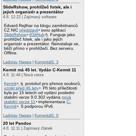
SlideRshow, prohlížeč fotek, ale i
jejich organizér a prezentátor
4.8. 12:22 | Zajímavý software
Edvard Rejthar na blogu zaměstnanců
CZ.NIC
představil
svou aplikaci
SlideRshow
(
GitHub
). Funguje jako
prohlížeč fotek, ale i jako jejich
organizér a prezentátor. Neinstaluje se,
běží přímo v prohlížeči. Bez serveru.
Offline.
Ladislav Hagara
|
Komentářů: 3
Kermit má 45 let. Vydán C-Kermit 11
4.8. 11:44 | Nová verze
Kermit
, tj. protokol pro přenos souborů,
vznikl před 45 lety
. Při této příležitosti
byla po 15 letech od vydání poslední
stabilní verze 9.0.302 vydána
nová
stabilní verze 11
implementace
C-
Kermit
. S podporou IPv6.
Ladislav Hagara
|
Komentářů: 0
20 let Pandoc
4.8. 11:11 | Zajímavý článek