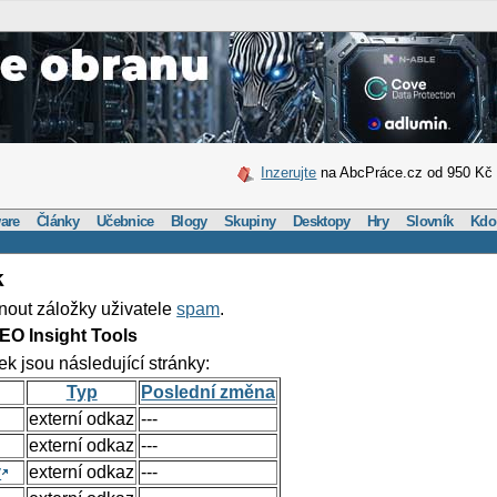
Inzerujte
na AbcPráce.cz od 950 Kč
are
Články
Učebnice
Blogy
Skupiny
Desktopy
Hry
Slovník
Kdo
k
nout záložky uživatele
spam
.
EO Insight Tools
ek jsou následující stránky:
Typ
Poslední změna
externí odkaz
---
externí odkaz
---
y
externí odkaz
---