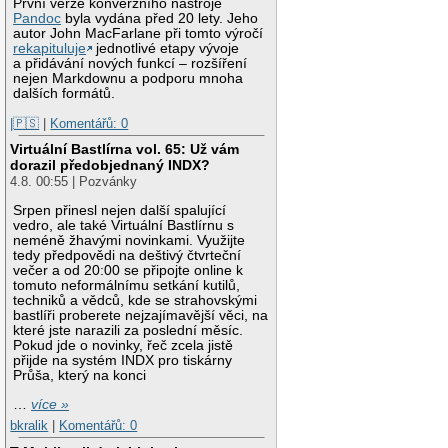
První verze konverzního nástroje
Pandoc
byla vydána před 20 lety. Jeho
autor John MacFarlane při tomto výročí
rekapituluje
jednotlivé etapy vývoje
a přidávání nových funkcí – rozšíření
nejen Markdownu a podporu mnoha
dalších formátů.
|🇵🇸
|
Komentářů: 0
Virtuální Bastlírna vol. 65: Už vám
dorazil předobjednaný INDX?
4.8. 00:55 | Pozvánky
Srpen přinesl nejen další spalující
vedro, ale také Virtuální Bastlírnu s
neméně žhavými novinkami. Využijte
tedy předpovědi na deštivý čtvrteční
večer a od 20:00 se připojte online k
tomuto neformálnímu setkání kutilů,
techniků a vědců, kde se strahovskými
bastlíři proberete nejzajímavější věci, na
které jste narazili za poslední měsíc.
Pokud jde o novinky, řeč zcela jistě
přijde na systém INDX pro tiskárny
Průša, který na konci
…
více »
bkralik
|
Komentářů: 0