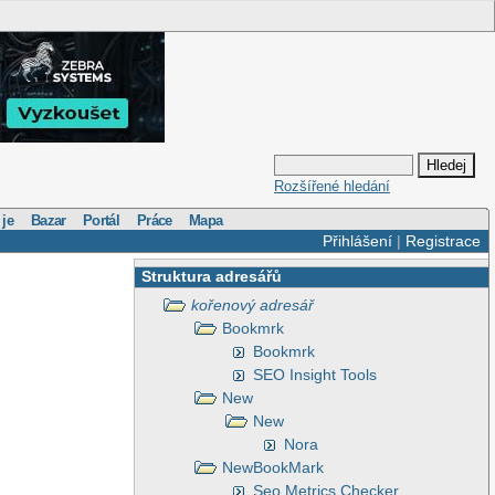
Rozšířené hledání
 je
Bazar
Portál
Práce
Mapa
Přihlášení
|
Registrace
Struktura adresářů
kořenový adresář
Bookmrk
Bookmrk
SEO Insight Tools
New
New
Nora
NewBookMark
Seo Metrics Checker