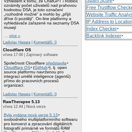
Spam Score
Vzhledem k tomu, že ChatGPT i Roblox
oznámily počet uživatelů nad prahovou
Free Trustflow Check
hodnotou DSA, je toto označení
„rozhodně možné“ a mohlo by „přijít
Website Traffic Analy
dříve či později“. On-line platformy a
IP Address to Locatio
vyhledávače zařazené na seznamy DSA
musejí
Index Checker
Backlink Indexer
…
více »
Ladislav Hagara
|
Komentářů: 0
Cloudflare OS
včera 17:00 | Zajímavý software
Společnost Cloudflare
představila
Cloudflare OS
(
GitHub
), tj. open
source platformu navrženou pro
integraci umělé inteligence (agentů)
přímo do pracovních procesů
organizací.
Ladislav Hagara
|
Komentářů: 0
RawTherapee 5.13
včera 12:44 | Nová verze
Byla vydána nová verze 5.13
svobodného multiplatformního softwaru
pro konverzi a zpracování digitálních
fotografií primárně ve formátů RAW