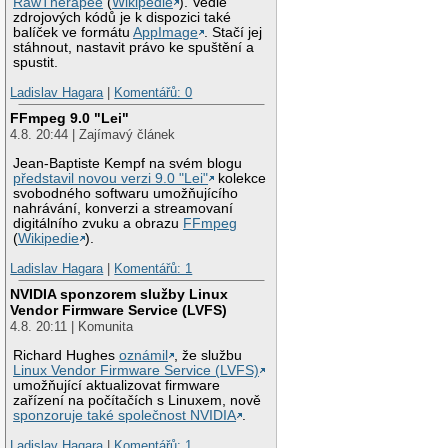
RawTherapee
(
Wikipedie
). Vedle
zdrojových kódů je k dispozici také
balíček ve formátu
AppImage
. Stačí jej
stáhnout, nastavit právo ke spuštění a
spustit.
Ladislav Hagara
|
Komentářů: 0
FFmpeg 9.0 "Lei"
4.8. 20:44 | Zajímavý článek
Jean-Baptiste Kempf na svém blogu
představil novou verzi 9.0 "Lei"
kolekce
svobodného softwaru umožňujícího
nahrávání, konverzi a streamovaní
digitálního zvuku a obrazu
FFmpeg
(
Wikipedie
).
Ladislav Hagara
|
Komentářů: 1
NVIDIA sponzorem služby Linux
Vendor Firmware Service (LVFS)
4.8. 20:11 | Komunita
Richard Hughes
oznámil
, že službu
Linux Vendor Firmware Service (LVFS)
umožňující aktualizovat firmware
zařízení na počítačích s Linuxem, nově
sponzoruje také společnost NVIDIA
.
Ladislav Hagara
|
Komentářů: 1