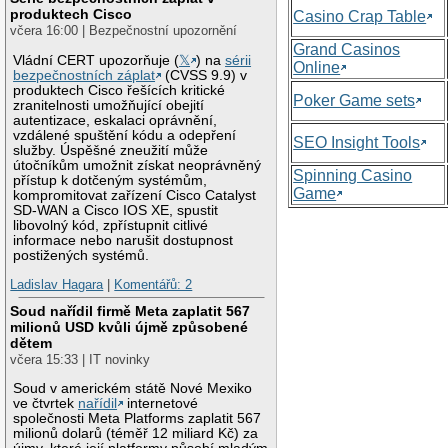
produktech Cisco
Casino Crap Table
včera 16:00 | Bezpečnostní upozornění
Grand Casinos
Vládní CERT upozorňuje (
𝕏
) na
sérii
Online
bezpečnostních záplat
(CVSS 9.9) v
produktech Cisco řešících kritické
Poker Game sets
zranitelnosti umožňující obejití
autentizace, eskalaci oprávnění,
vzdálené spuštění kódu a odepření
SEO Insight Tools
služby. Úspěšné zneužití může
útočníkům umožnit získat neoprávněný
Spinning Casino
přístup k dotčeným systémům,
Game
kompromitovat zařízení Cisco Catalyst
SD-WAN a Cisco IOS XE, spustit
libovolný kód, zpřístupnit citlivé
informace nebo narušit dostupnost
postižených systémů.
Ladislav Hagara
|
Komentářů: 2
Soud nařídil firmě Meta zaplatit 567
milionů USD kvůli újmě způsobené
dětem
včera 15:33 | IT novinky
Soud v americkém státě Nové Mexiko
ve čtvrtek
nařídil
internetové
společnosti Meta Platforms zaplatit 567
milionů dolarů (téměř 12 miliard Kč) za