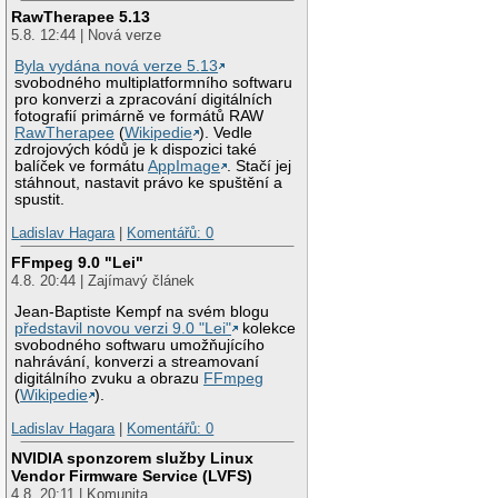
RawTherapee 5.13
5.8. 12:44 | Nová verze
Byla vydána nová verze 5.13
svobodného multiplatformního softwaru
pro konverzi a zpracování digitálních
fotografií primárně ve formátů RAW
RawTherapee
(
Wikipedie
). Vedle
zdrojových kódů je k dispozici také
balíček ve formátu
AppImage
. Stačí jej
stáhnout, nastavit právo ke spuštění a
spustit.
Ladislav Hagara
|
Komentářů: 0
FFmpeg 9.0 "Lei"
4.8. 20:44 | Zajímavý článek
Jean-Baptiste Kempf na svém blogu
představil novou verzi 9.0 "Lei"
kolekce
svobodného softwaru umožňujícího
nahrávání, konverzi a streamovaní
digitálního zvuku a obrazu
FFmpeg
(
Wikipedie
).
Ladislav Hagara
|
Komentářů: 0
NVIDIA sponzorem služby Linux
Vendor Firmware Service (LVFS)
4.8. 20:11 | Komunita