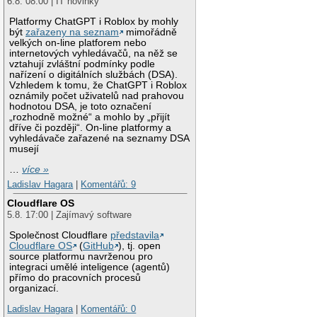
6.8. 08:00 | IT novinky
Platformy ChatGPT i Roblox by mohly
být
zařazeny na seznam
mimořádně
velkých on-line platforem nebo
internetových vyhledávačů, na něž se
vztahují zvláštní podmínky podle
nařízení o digitálních službách (DSA).
Vzhledem k tomu, že ChatGPT i Roblox
oznámily počet uživatelů nad prahovou
hodnotou DSA, je toto označení
„rozhodně možné“ a mohlo by „přijít
dříve či později“. On-line platformy a
vyhledávače zařazené na seznamy DSA
musejí
…
více »
Ladislav Hagara
|
Komentářů: 9
Cloudflare OS
5.8. 17:00 | Zajímavý software
Společnost Cloudflare
představila
Cloudflare OS
(
GitHub
), tj. open
source platformu navrženou pro
integraci umělé inteligence (agentů)
přímo do pracovních procesů
organizací.
Ladislav Hagara
|
Komentářů: 0