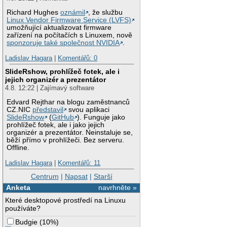
Richard Hughes
oznámil
, že službu
Linux Vendor Firmware Service (LVFS)
umožňující aktualizovat firmware
zařízení na počítačích s Linuxem, nově
sponzoruje také společnost NVIDIA
.
Ladislav Hagara
|
Komentářů: 0
SlideRshow, prohlížeč fotek, ale i
jejich organizér a prezentátor
4.8. 12:22 | Zajímavý software
Edvard Rejthar na blogu zaměstnanců
CZ.NIC
představil
svou aplikaci
SlideRshow
(
GitHub
). Funguje jako
prohlížeč fotek, ale i jako jejich
organizér a prezentátor. Neinstaluje se,
běží přímo v prohlížeči. Bez serveru.
Offline.
Ladislav Hagara
|
Komentářů: 11
Centrum
|
Napsat
|
Starší
Anketa
navrhněte »
Které desktopové prostředí na Linuxu
používáte?
Budgie
(
10%
)