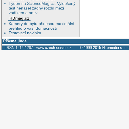
Týden na ScienceMag.cz: Vylepšený
test nenašel žádný rozdíl mezi
vodíkem a antiv
HDmag.cz
Kamery do bytu přinesou maximální
přehled o vaší domácnosti
Testovací novinka
Píšeme jinde
ISSN 1214-1267
www.czech-server.cz
© 1999-2015
Nitemedia s. r. 