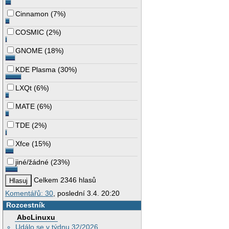
Cinnamon
(
7%
)
COSMIC
(
2%
)
GNOME
(
18%
)
KDE Plasma
(
30%
)
LXQt
(
6%
)
MATE
(
6%
)
TDE
(
2%
)
Xfce
(
15%
)
jiné/žádné
(
23%
)
Celkem 2346 hlasů
Komentářů: 30
, poslední 3.4. 20:20
Rozcestník
AbcLinuxu
Událo se v týdnu 32/2026