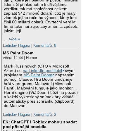
újmy, které její platformy působí mladým
lidem. S přihlédnutím k dřívějšímu
verdiktu tak má společnost celkem
zaplatit 942 milionů dolarů, což je malý
zlomek jejího ročního výnosu, který loni
činil 60 miliard dolarů. Čtvrteční verdikt
firmě také nařizuje, aby změnila způsob,
jakým její
…
více »
Ladislav Hagara
|
Komentářů: 8
MS Paint Doom
včera 12:44 | Humor
Mark Russinovich (CTO v Microsoft
Azure) se
na LinkedIn pochlubil
svým
projektem
MS Paint Doom
napsaným
pomocí Claude. Hru Doom umožňuje
hrát v programu Malování (Microsoft
Paint). Malování funguje jako monitor.
Herní engine (ViZDoom) běží na pozadí
a každý vykreslený snímek hry vkládá
automaticky přes schránku (clipboard)
do Malování.
Ladislav Hagara
|
Komentářů: 2
EK: ChatGPT i Roblox mohou spadat
pod přísnější pravidla