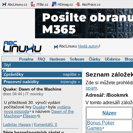
AbcLinuxu.cz
ITBiz.cz
HDmag.cz
AbcPráce.cz
AbcLinuxu
hledá autory
!
Poradna
FAQ
Hardware
Software
Články
Učebnice
Blog
Styl
×
Seznam zálože
Zprávičky
napište »
Pracovní nabídky
inzerujte »
Zde si můžete prohléd
spam
.
Quake: Dawn of the Machine
dnes 04:44 | IT novinky
Adresář: /Bookmrk
V tomto adresáři zálož
U příležitosti 30. výročí vydání
počítačové hry
Quake
byla
vydána
nová epizoda
s názvem
Dawn of the
Název
Machine
(
Steam
).
Bonus Poker
Ladislav Hagara
|
Komentářů: 0
Games
Série bezpečnostních záplat v