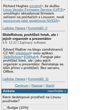
Richard Hughes
oznámil
, že službu
Linux Vendor Firmware Service (LVFS)
umožňující aktualizovat firmware
zařízení na počítačích s Linuxem, nově
sponzoruje také společnost NVIDIA
.
Ladislav Hagara
|
Komentářů: 0
SlideRshow, prohlížeč fotek, ale i
jejich organizér a prezentátor
4.8. 12:22 | Zajímavý software
Edvard Rejthar na blogu zaměstnanců
CZ.NIC
představil
svou aplikaci
SlideRshow
(
GitHub
). Funguje jako
prohlížeč fotek, ale i jako jejich
organizér a prezentátor. Neinstaluje se,
běží přímo v prohlížeči. Bez serveru.
Offline.
Ladislav Hagara
|
Komentářů: 11
Centrum
|
Napsat
|
Starší
Anketa
navrhněte »
Které desktopové prostředí na Linuxu
používáte?
Budgie
(
10%
)