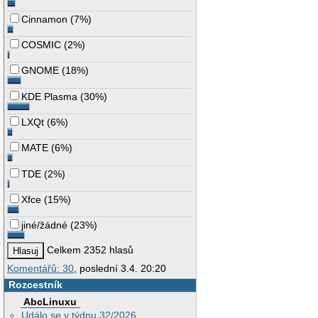
Cinnamon
(
7%
)
COSMIC
(
2%
)
GNOME
(
18%
)
KDE Plasma
(
30%
)
LXQt
(
6%
)
MATE
(
6%
)
TDE
(
2%
)
Xfce
(
15%
)
jiné/žádné
(
23%
)
Celkem 2352 hlasů
Komentářů: 30
, poslední 3.4. 20:20
Rozcestník
AbcLinuxu
Událo se v týdnu 32/2026