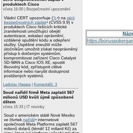
produktech Cisco
včera 16:00 | Bezpečnostní upozornění
Vládní CERT upozorňuje (
𝕏
) na
sérii
bezpečnostních záplat
(CVSS 9.9) v
produktech Cisco řešících kritické
zranitelnosti umožňující obejití
Náz
autentizace, eskalaci oprávnění,
vzdálené spuštění kódu a odepření
https://bonuspokerga
služby. Úspěšné zneužití může
útočníkům umožnit získat neoprávněný
přístup k dotčeným systémům,
kompromitovat zařízení Cisco Catalyst
SD-WAN a Cisco IOS XE, spustit
libovolný kód, zpřístupnit citlivé
informace nebo narušit dostupnost
postižených systémů.
Ladislav Hagara
|
Komentářů: 3
Soud nařídil firmě Meta zaplatit 567
milionů USD kvůli újmě způsobené
dětem
včera 15:33 | IT novinky
Soud v americkém státě Nové Mexiko
ve čtvrtek
nařídil
internetové
společnosti Meta Platforms zaplatit 567
milionů dolarů (téměř 12 miliard Kč) za