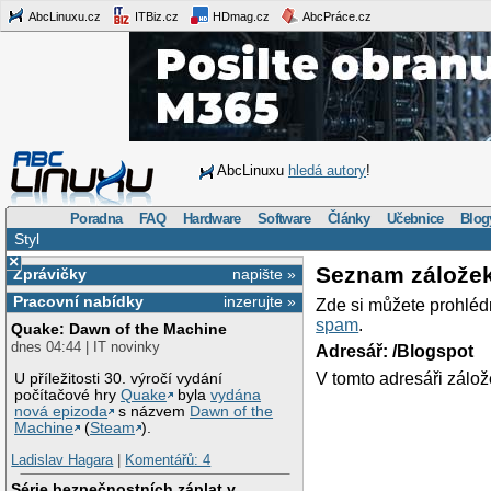
AbcLinuxu.cz
ITBiz.cz
HDmag.cz
AbcPráce.cz
AbcLinuxu
hledá autory
!
Poradna
FAQ
Hardware
Software
Články
Učebnice
Blog
Styl
×
Seznam zálože
Zprávičky
napište »
Pracovní nabídky
inzerujte »
Zde si můžete prohléd
spam
.
Quake: Dawn of the Machine
dnes 04:44 | IT novinky
Adresář: /Blogspot
V tomto adresáři zálož
U příležitosti 30. výročí vydání
počítačové hry
Quake
byla
vydána
nová epizoda
s názvem
Dawn of the
Machine
(
Steam
).
Ladislav Hagara
|
Komentářů: 4
Série bezpečnostních záplat v