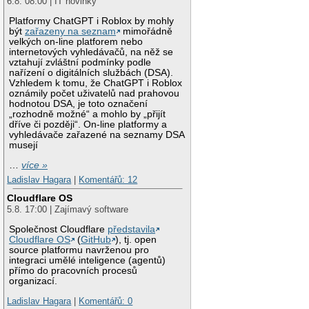
6.8. 08:00 | IT novinky
Platformy ChatGPT i Roblox by mohly
být
zařazeny na seznam
mimořádně
velkých on-line platforem nebo
internetových vyhledávačů, na něž se
vztahují zvláštní podmínky podle
nařízení o digitálních službách (DSA).
Vzhledem k tomu, že ChatGPT i Roblox
oznámily počet uživatelů nad prahovou
hodnotou DSA, je toto označení
„rozhodně možné“ a mohlo by „přijít
dříve či později“. On-line platformy a
vyhledávače zařazené na seznamy DSA
musejí
…
více »
Ladislav Hagara
|
Komentářů: 12
Cloudflare OS
5.8. 17:00 | Zajímavý software
Společnost Cloudflare
představila
Cloudflare OS
(
GitHub
), tj. open
source platformu navrženou pro
integraci umělé inteligence (agentů)
přímo do pracovních procesů
organizací.
Ladislav Hagara
|
Komentářů: 0