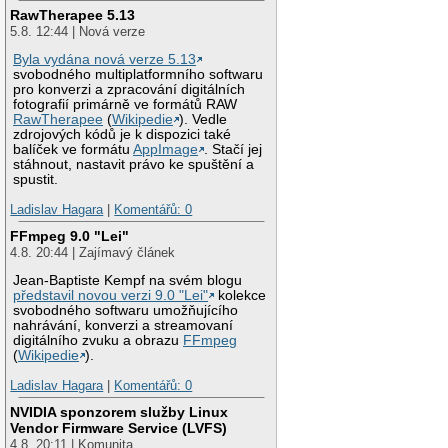
RawTherapee 5.13
5.8. 12:44 | Nová verze
Byla vydána nová verze 5.13
svobodného multiplatformního softwaru
pro konverzi a zpracování digitálních
fotografií primárně ve formátů RAW
RawTherapee
(
Wikipedie
). Vedle
zdrojových kódů je k dispozici také
balíček ve formátu
AppImage
. Stačí jej
stáhnout, nastavit právo ke spuštění a
spustit.
Ladislav Hagara
|
Komentářů: 0
FFmpeg 9.0 "Lei"
4.8. 20:44 | Zajímavý článek
Jean-Baptiste Kempf na svém blogu
představil novou verzi 9.0 "Lei"
kolekce
svobodného softwaru umožňujícího
nahrávání, konverzi a streamovaní
digitálního zvuku a obrazu
FFmpeg
(
Wikipedie
).
Ladislav Hagara
|
Komentářů: 0
NVIDIA sponzorem služby Linux
Vendor Firmware Service (LVFS)
4.8. 20:11 | Komunita