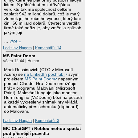
újmy, které její platformy působí mladým
lidem. S přihlédnutím k dřívějšímu
verdiktu tak má společnost celkem
zaplatit 942 milionů dolarů, což je malý
zlomek jejího ročního výnosu, který loni
činil 60 miliard dolarů. Čtvrteční verdikt
firmě také nařizuje, aby změnila způsob,
jakým její
…
více »
Ladislav Hagara
|
Komentářů: 14
MS Paint Doom
včera 12:44 | Humor
Mark Russinovich (CTO v Microsoft
Azure) se
na LinkedIn pochlubil
svým
projektem
MS Paint Doom
napsaným
pomocí Claude. Hru Doom umožňuje
hrát v programu Malování (Microsoft
Paint). Malování funguje jako monitor.
Herní engine (ViZDoom) běží na pozadí
a každý vykreslený snímek hry vkládá
automaticky přes schránku (clipboard)
do Malování.
Ladislav Hagara
|
Komentářů: 3
EK: ChatGPT i Roblox mohou spadat
pod přísnější pravidla