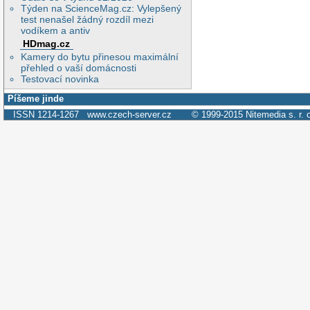
Týden na ScienceMag.cz: Vylepšený
test nenašel žádný rozdíl mezi
vodíkem a antiv
HDmag.cz
Kamery do bytu přinesou maximální
přehled o vaší domácnosti
Testovací novinka
Píšeme jinde
ISSN 1214-1267
www.czech-server.cz
© 1999-2015
Nitemedia s. r. 