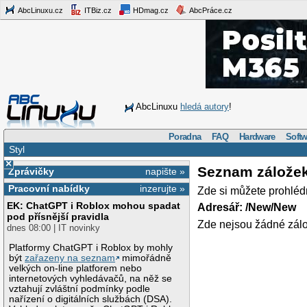
AbcLinuxu.cz
ITBiz.cz
HDmag.cz
AbcPráce.cz
AbcLinuxu
hledá autory
!
Poradna
FAQ
Hardware
Softw
Styl
×
Seznam zálože
Zprávičky
napište »
Pracovní nabídky
inzerujte »
Zde si můžete prohléd
EK: ChatGPT i Roblox mohou spadat
Adresář: /New/New
pod přísnější pravidla
Zde nejsou žádné zálo
dnes 08:00 | IT novinky
Platformy ChatGPT i Roblox by mohly
být
zařazeny na seznam
mimořádně
velkých on-line platforem nebo
internetových vyhledávačů, na něž se
vztahují zvláštní podmínky podle
nařízení o digitálních službách (DSA).