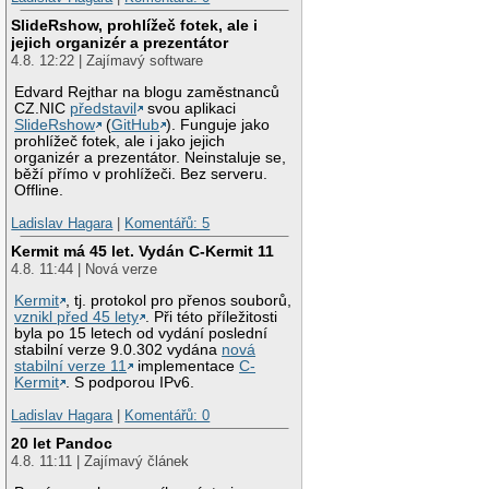
SlideRshow, prohlížeč fotek, ale i
jejich organizér a prezentátor
4.8. 12:22 | Zajímavý software
Edvard Rejthar na blogu zaměstnanců
CZ.NIC
představil
svou aplikaci
SlideRshow
(
GitHub
). Funguje jako
prohlížeč fotek, ale i jako jejich
organizér a prezentátor. Neinstaluje se,
běží přímo v prohlížeči. Bez serveru.
Offline.
Ladislav Hagara
|
Komentářů: 5
Kermit má 45 let. Vydán C-Kermit 11
4.8. 11:44 | Nová verze
Kermit
, tj. protokol pro přenos souborů,
vznikl před 45 lety
. Při této příležitosti
byla po 15 letech od vydání poslední
stabilní verze 9.0.302 vydána
nová
stabilní verze 11
implementace
C-
Kermit
. S podporou IPv6.
Ladislav Hagara
|
Komentářů: 0
20 let Pandoc
4.8. 11:11 | Zajímavý článek