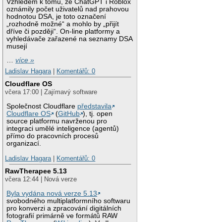
Vzhledem k tomu, že ChatGPT i Roblox
oznámily počet uživatelů nad prahovou
hodnotou DSA, je toto označení
„rozhodně možné“ a mohlo by „přijít
dříve či později“. On-line platformy a
vyhledávače zařazené na seznamy DSA
musejí
…
více »
Ladislav Hagara
|
Komentářů: 0
Cloudflare OS
včera 17:00 | Zajímavý software
Společnost Cloudflare
představila
Cloudflare OS
(
GitHub
), tj. open
source platformu navrženou pro
integraci umělé inteligence (agentů)
přímo do pracovních procesů
organizací.
Ladislav Hagara
|
Komentářů: 0
RawTherapee 5.13
včera 12:44 | Nová verze
Byla vydána nová verze 5.13
svobodného multiplatformního softwaru
pro konverzi a zpracování digitálních
fotografií primárně ve formátů RAW