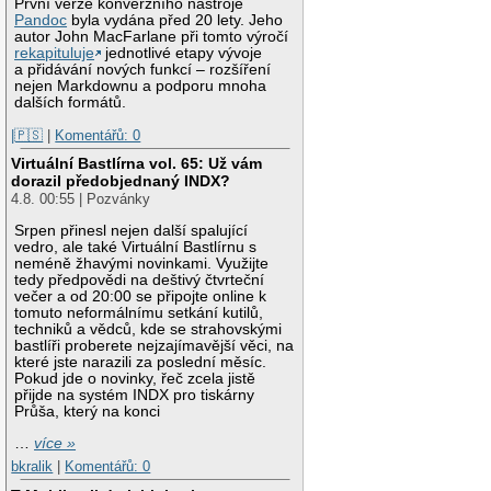
První verze konverzního nástroje
Pandoc
byla vydána před 20 lety. Jeho
autor John MacFarlane při tomto výročí
rekapituluje
jednotlivé etapy vývoje
a přidávání nových funkcí – rozšíření
nejen Markdownu a podporu mnoha
dalších formátů.
|🇵🇸
|
Komentářů: 0
Virtuální Bastlírna vol. 65: Už vám
dorazil předobjednaný INDX?
4.8. 00:55 | Pozvánky
Srpen přinesl nejen další spalující
vedro, ale také Virtuální Bastlírnu s
neméně žhavými novinkami. Využijte
tedy předpovědi na deštivý čtvrteční
večer a od 20:00 se připojte online k
tomuto neformálnímu setkání kutilů,
techniků a vědců, kde se strahovskými
bastlíři proberete nejzajímavější věci, na
které jste narazili za poslední měsíc.
Pokud jde o novinky, řeč zcela jistě
přijde na systém INDX pro tiskárny
Průša, který na konci
…
více »
bkralik
|
Komentářů: 0