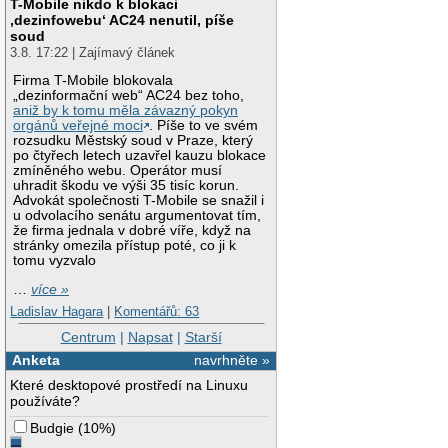
T-Mobile nikdo k blokaci
‚dezinfowebu‘ AC24 nenutil, píše
soud
3.8. 17:22 | Zajímavý článek
Firma T-Mobile blokovala
„dezinformační web“ AC24 bez toho,
aniž by k tomu měla závazný pokyn
orgánů veřejné moci
. Píše to ve svém
rozsudku Městský soud v Praze, který
po čtyřech letech uzavřel kauzu blokace
zmíněného webu. Operátor musí
uhradit škodu ve výši 35 tisíc korun.
Advokát společnosti T-Mobile se snažil i
u odvolacího senátu argumentovat tím,
že firma jednala v dobré víře, když na
stránky omezila přístup poté, co ji k
tomu vyzvalo
…
více »
Ladislav Hagara
|
Komentářů: 63
Centrum
|
Napsat
|
Starší
Anketa
navrhněte »
Které desktopové prostředí na Linuxu
používáte?
Budgie
(
10%
)