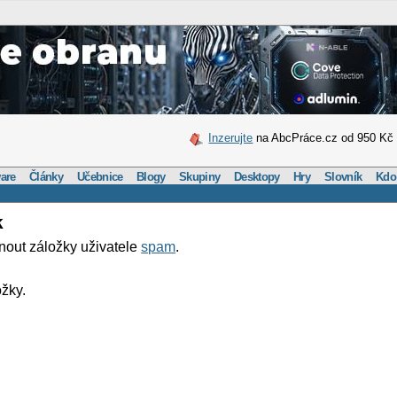
Inzerujte
na AbcPráce.cz od 950 Kč
are
Články
Učebnice
Blogy
Skupiny
Desktopy
Hry
Slovník
Kdo
k
nout záložky uživatele
spam
.
žky.