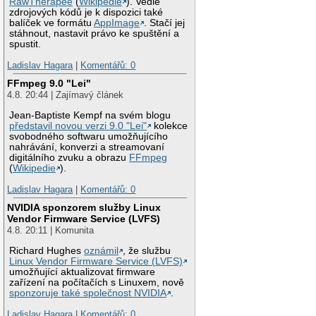
RawTherapee
(
Wikipedie
). Vedle
zdrojových kódů je k dispozici také
balíček ve formátu
AppImage
. Stačí jej
stáhnout, nastavit právo ke spuštění a
spustit.
Ladislav Hagara
|
Komentářů: 0
FFmpeg 9.0 "Lei"
4.8. 20:44 | Zajímavý článek
Jean-Baptiste Kempf na svém blogu
představil novou verzi 9.0 "Lei"
kolekce
svobodného softwaru umožňujícího
nahrávání, konverzi a streamovaní
digitálního zvuku a obrazu
FFmpeg
(
Wikipedie
).
Ladislav Hagara
|
Komentářů: 0
NVIDIA sponzorem služby Linux
Vendor Firmware Service (LVFS)
4.8. 20:11 | Komunita
Richard Hughes
oznámil
, že službu
Linux Vendor Firmware Service (LVFS)
umožňující aktualizovat firmware
zařízení na počítačích s Linuxem, nově
sponzoruje také společnost NVIDIA
.
Ladislav Hagara
|
Komentářů: 0