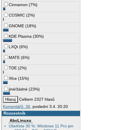
Cinnamon
(
7%
)
COSMIC
(
2%
)
GNOME
(
18%
)
KDE Plasma
(
30%
)
LXQt
(
6%
)
MATE
(
6%
)
TDE
(
2%
)
Xfce
(
15%
)
jiné/žádné
(
23%
)
Celkem 2327 hlasů
Komentářů: 30
, poslední 3.4. 20:20
Rozcestník
AbcLinuxu
Ušetřete 30 %: Windows 11 Pro jen