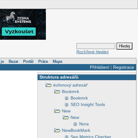
Rozšířené hledání
 je
Bazar
Portál
Práce
Mapa
Přihlášení
|
Registrace
Struktura adresářů
kořenový adresář
Bookmrk
Bookmrk
SEO Insight Tools
New
New
Nora
NewBookMark
Seo Metrics Checker