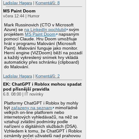
Ladislav Hagara
|
Komentářů: 8
MS Paint Doom
včera 12:44 | Humor
Mark Russinovich (CTO v Microsoft
Azure) se
na LinkedIn pochlubil
svým
projektem
MS Paint Doom
napsaným
pomocí Claude. Hru Doom umožňuje
hrát v programu Malování (Microsoft
Paint). Malování funguje jako monitor.
Herní engine (ViZDoom) běží na pozadí
a každý vykreslený snímek hry vkládá
automaticky přes schránku (clipboard)
do Malování.
Ladislav Hagara
|
Komentářů: 2
EK: ChatGPT i Roblox mohou spadat
pod přísnější pravidla
6.8. 08:00 | IT novinky
Platformy ChatGPT i Roblox by mohly
být
zařazeny na seznam
mimořádně
velkých on-line platforem nebo
internetových vyhledávačů, na něž se
vztahují zvláštní podmínky podle
nařízení o digitálních službách (DSA).
Vzhledem k tomu, že ChatGPT i Roblox
oznámily počet uživatelů nad prahovou