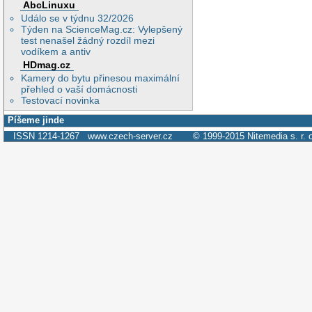
AbcLinuxu
Událo se v týdnu 32/2026
Týden na ScienceMag.cz: Vylepšený
test nenašel žádný rozdíl mezi
vodíkem a antiv
HDmag.cz
Kamery do bytu přinesou maximální
přehled o vaší domácnosti
Testovací novinka
Píšeme jinde
ISSN 1214-1267
www.czech-server.cz
© 1999-2015
Nitemedia s. r. 