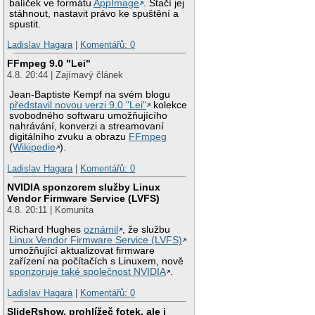
balíček ve formátu
AppImage
. Stačí jej
stáhnout, nastavit právo ke spuštění a
spustit.
Ladislav Hagara
|
Komentářů: 0
FFmpeg 9.0 "Lei"
4.8. 20:44 | Zajímavý článek
Jean-Baptiste Kempf na svém blogu
představil novou verzi 9.0 "Lei"
kolekce
svobodného softwaru umožňujícího
nahrávání, konverzi a streamovaní
digitálního zvuku a obrazu
FFmpeg
(
Wikipedie
).
Ladislav Hagara
|
Komentářů: 0
NVIDIA sponzorem služby Linux
Vendor Firmware Service (LVFS)
4.8. 20:11 | Komunita
Richard Hughes
oznámil
, že službu
Linux Vendor Firmware Service (LVFS)
umožňující aktualizovat firmware
zařízení na počítačích s Linuxem, nově
sponzoruje také společnost NVIDIA
.
Ladislav Hagara
|
Komentářů: 0
SlideRshow, prohlížeč fotek, ale i