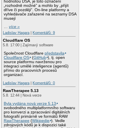
hodnotou DSA, je toto označení
„rozhodně možné“ a mohlo by „přijít
dříve či později“. On-line platformy a
vyhledávače zařazené na seznamy DSA
musejí
…
více »
Ladislav Hagara
|
Komentářů: 9
Cloudflare OS
5.8. 17:00 | Zajímavý software
Společnost Cloudflare
představila
Cloudflare OS
(
GitHub
), tj. open
source platformu navrženou pro
integraci umělé inteligence (agentů)
přímo do pracovních procesů
organizací.
Ladislav Hagara
|
Komentářů: 0
RawTherapee 5.13
5.8. 12:44 | Nová verze
Byla vydána nová verze 5.13
svobodného multiplatformního softwaru
pro konverzi a zpracování digitálních
fotografií primárně ve formátů RAW
RawTherapee
(
Wikipedie
). Vedle
zdrojových kódů je k dispozici také