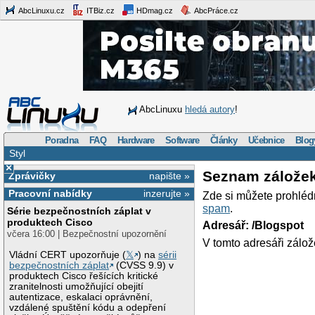
AbcLinuxu.cz
ITBiz.cz
HDmag.cz
AbcPráce.cz
AbcLinuxu
hledá autory
!
Poradna
FAQ
Hardware
Software
Články
Učebnice
Blog
Styl
×
Seznam zálože
Zprávičky
napište »
Pracovní nabídky
inzerujte »
Zde si můžete prohléd
spam
.
Série bezpečnostních záplat v
produktech Cisco
Adresář: /Blogspot
včera 16:00 | Bezpečnostní upozornění
V tomto adresáři zálož
Vládní CERT upozorňuje (
𝕏
) na
sérii
bezpečnostních záplat
(CVSS 9.9) v
produktech Cisco řešících kritické
zranitelnosti umožňující obejití
autentizace, eskalaci oprávnění,
vzdálené spuštění kódu a odepření