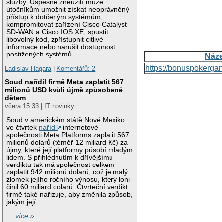
služby. Úspěšné zneužití může
útočníkům umožnit získat neoprávněný
přístup k dotčeným systémům,
kompromitovat zařízení Cisco Catalyst
SD-WAN a Cisco IOS XE, spustit
libovolný kód, zpřístupnit citlivé
informace nebo narušit dostupnost
postižených systémů.
Náz
https://bonuspokerga
Ladislav Hagara
|
Komentářů: 2
Soud nařídil firmě Meta zaplatit 567
milionů USD kvůli újmě způsobené
dětem
včera 15:33 | IT novinky
Soud v americkém státě Nové Mexiko
ve čtvrtek
nařídil
internetové
společnosti Meta Platforms zaplatit 567
milionů dolarů (téměř 12 miliard Kč) za
újmy, které její platformy působí mladým
lidem. S přihlédnutím k dřívějšímu
verdiktu tak má společnost celkem
zaplatit 942 milionů dolarů, což je malý
zlomek jejího ročního výnosu, který loni
činil 60 miliard dolarů. Čtvrteční verdikt
firmě také nařizuje, aby změnila způsob,
jakým její
…
více »