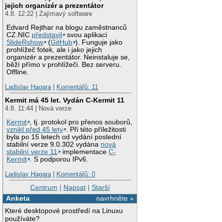
jejich organizér a prezentátor
4.8. 12:22 | Zajímavý software
Edvard Rejthar na blogu zaměstnanců
CZ.NIC
představil
svou aplikaci
SlideRshow
(
GitHub
). Funguje jako
prohlížeč fotek, ale i jako jejich
organizér a prezentátor. Neinstaluje se,
běží přímo v prohlížeči. Bez serveru.
Offline.
Ladislav Hagara
|
Komentářů: 11
Kermit má 45 let. Vydán C-Kermit 11
4.8. 11:44 | Nová verze
Kermit
, tj. protokol pro přenos souborů,
vznikl před 45 lety
. Při této příležitosti
byla po 15 letech od vydání poslední
stabilní verze 9.0.302 vydána
nová
stabilní verze 11
implementace
C-
Kermit
. S podporou IPv6.
Ladislav Hagara
|
Komentářů: 0
Centrum
|
Napsat
|
Starší
Anketa
navrhněte »
Které desktopové prostředí na Linuxu
používáte?