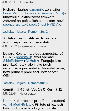
4.8. 20:11 | Komunita
Richard Hughes
oznámil
, že službu
Linux Vendor Firmware Service (LVFS)
umožňující aktualizovat firmware
zařízení na počítačích s Linuxem, nově
sponzoruje také společnost NVIDIA
.
Ladislav Hagara
|
Komentářů: 1
SlideRshow, prohlížeč fotek, ale i
jejich organizér a prezentátor
4.8. 12:22 | Zajímavý software
Edvard Rejthar na blogu zaměstnanců
CZ.NIC
představil
svou aplikaci
SlideRshow
(
GitHub
). Funguje jako
prohlížeč fotek, ale i jako jejich
organizér a prezentátor. Neinstaluje se,
běží přímo v prohlížeči. Bez serveru.
Offline.
Ladislav Hagara
|
Komentářů: 3
Kermit má 45 let. Vydán C-Kermit 11
4.8. 11:44 | Nová verze
Kermit
, tj. protokol pro přenos souborů,
vznikl před 45 lety
. Při této příležitosti
byla po 15 letech od vydání poslední