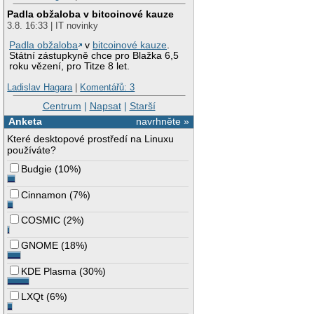
Padla obžaloba v bitcoinové kauze
3.8. 16:33 | IT novinky
Padla obžaloba
v
bitcoinové kauze
.
Státní zástupkyně chce pro Blažka 6,5
roku vězení, pro Titze 8 let.
Ladislav Hagara
|
Komentářů: 3
Centrum
|
Napsat
|
Starší
Anketa
navrhněte »
Které desktopové prostředí na Linuxu
používáte?
Budgie
(
10%
)
Cinnamon
(
7%
)
COSMIC
(
2%
)
GNOME
(
18%
)
KDE Plasma
(
30%
)
LXQt
(
6%
)