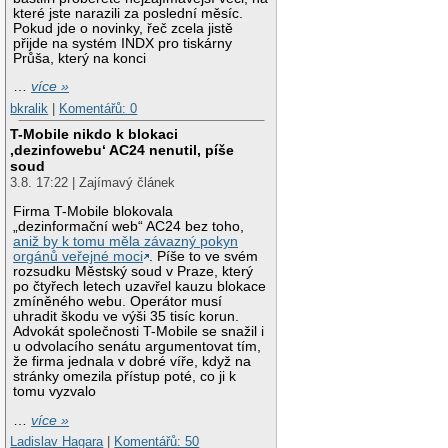
které jste narazili za poslední měsíc.
Pokud jde o novinky, řeč zcela jistě
přijde na systém INDX pro tiskárny
Průša, který na konci
…
více »
bkralik
|
Komentářů: 0
T-Mobile nikdo k blokaci
‚dezinfowebu‘ AC24 nenutil, píše
soud
3.8. 17:22 | Zajímavý článek
Firma T-Mobile blokovala
„dezinformační web“ AC24 bez toho,
aniž by k tomu měla závazný pokyn
orgánů veřejné moci
. Píše to ve svém
rozsudku Městský soud v Praze, který
po čtyřech letech uzavřel kauzu blokace
zmíněného webu. Operátor musí
uhradit škodu ve výši 35 tisíc korun.
Advokát společnosti T-Mobile se snažil i
u odvolacího senátu argumentovat tím,
že firma jednala v dobré víře, když na
stránky omezila přístup poté, co ji k
tomu vyzvalo
…
více »
Ladislav Hagara
|
Komentářů: 50