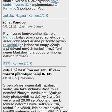
stabilní verze 9.0.302 vydána
nová
stabilní verze 11
implementace
C-
Kermit
. S podporou IPv6.
Ladislav Hagara
|
Komentářů: 0
20 let Pandoc
4.8. 11:11 | Zajímavý článek
První verze konverzního nástroje
Pandoc
byla vydána před 20 lety. Jeho
autor John MacFarlane při tomto výročí
rekapituluje
jednotlivé etapy vývoje
a přidávání nových funkcí – rozšíření
nejen Markdownu a podporu mnoha
dalších formátů.
|🇵🇸
|
Komentářů: 0
Virtuální Bastlírna vol. 65: Už vám
dorazil předobjednaný INDX?
4.8. 00:55 | Pozvánky
Srpen přinesl nejen další spalující
vedro, ale také Virtuální Bastlírnu s
neméně žhavými novinkami. Využijte
tedy předpovědi na deštivý čtvrteční
večer a od 20:00 se připojte online k
tomuto neformálnímu setkání kutilů,
techniků a vědců, kde se strahovskými
bastlíři proberete nejzajímavější věci, na