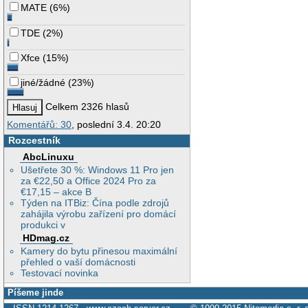
MATE
(
6%
)
TDE
(
2%
)
Xfce
(
15%
)
jiné/žádné
(
23%
)
Celkem 2326 hlasů
Komentářů: 30
, poslední 3.4. 20:20
Rozcestník
AbcLinuxu
Ušetřete 30 %: Windows 11 Pro jen
za €22,50 a Office 2024 Pro za
€17,15 – akce B
Týden na ITBiz: Čína podle zdrojů
zahájila výrobu zařízení pro domácí
produkci v
HDmag.cz
Kamery do bytu přinesou maximální
přehled o vaší domácnosti
Testovací novinka
Píšeme jinde