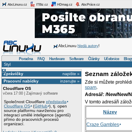
AbcLinuxu.cz
ITBiz.cz
HDmag.cz
AbcPráce.cz
AbcLinuxu
hledá autory
!
Poradna
FAQ
Hardware
Software
Články
Učebnice
Blog
Styl
×
Seznam zálože
Zprávičky
napište »
Pracovní nabídky
inzerujte »
Zde si můžete prohléd
spam
.
Cloudflare OS
včera 17:00 | Zajímavý software
Adresář: /New/New/N
V tomto adresáři zálož
Společnost Cloudflare
představila
Cloudflare OS
(
GitHub
), tj. open
source platformu navrženou pro
Název
integraci umělé inteligence (agentů)
přímo do pracovních procesů
organizací.
Craze Gambles