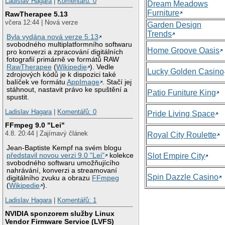
Ladislav Hagara
|
Komentářů: 0
Dream Meadows
Furniture
RawTherapee 5.13
včera 12:44 | Nová verze
Garden Design
Trends
Byla vydána nová verze 5.13
svobodného multiplatformního softwaru
Home Groove Oasis
pro konverzi a zpracování digitálních
fotografií primárně ve formátů RAW
RawTherapee
(
Wikipedie
). Vedle
Lucky Golden Casino
zdrojových kódů je k dispozici také
balíček ve formátu
AppImage
. Stačí jej
stáhnout, nastavit právo ke spuštění a
Patio Funiture King
spustit.
Ladislav Hagara
|
Komentářů: 0
Pride Living Space
FFmpeg 9.0 "Lei"
4.8. 20:44 | Zajímavý článek
Royal City Roulette
Jean-Baptiste Kempf na svém blogu
představil novou verzi 9.0 "Lei"
kolekce
Slot Empire City
svobodného softwaru umožňujícího
nahrávání, konverzi a streamovaní
Spin Dazzle Casino
digitálního zvuku a obrazu
FFmpeg
(
Wikipedie
).
Ladislav Hagara
|
Komentářů: 1
NVIDIA sponzorem služby Linux
Vendor Firmware Service (LVFS)