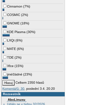
Cinnamon
(
7%
)
COSMIC
(
2%
)
GNOME
(
18%
)
KDE Plasma
(
30%
)
LXQt
(
6%
)
MATE
(
6%
)
TDE
(
2%
)
Xfce
(
15%
)
jiné/žádné
(
23%
)
Celkem 2350 hlasů
Komentářů: 30
, poslední 3.4. 20:20
Rozcestník
AbcLinuxu
Událo se v týdnu 32/2026