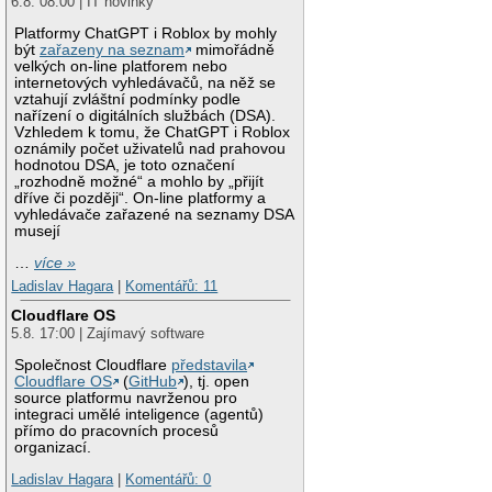
6.8. 08:00 | IT novinky
Platformy ChatGPT i Roblox by mohly
být
zařazeny na seznam
mimořádně
velkých on-line platforem nebo
internetových vyhledávačů, na něž se
vztahují zvláštní podmínky podle
nařízení o digitálních službách (DSA).
Vzhledem k tomu, že ChatGPT i Roblox
oznámily počet uživatelů nad prahovou
hodnotou DSA, je toto označení
„rozhodně možné“ a mohlo by „přijít
dříve či později“. On-line platformy a
vyhledávače zařazené na seznamy DSA
musejí
…
více »
Ladislav Hagara
|
Komentářů: 11
Cloudflare OS
5.8. 17:00 | Zajímavý software
Společnost Cloudflare
představila
Cloudflare OS
(
GitHub
), tj. open
source platformu navrženou pro
integraci umělé inteligence (agentů)
přímo do pracovních procesů
organizací.
Ladislav Hagara
|
Komentářů: 0