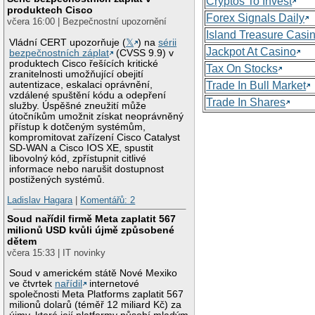
Cryptos To Invest
produktech Cisco
Forex Signals Daily
včera 16:00 | Bezpečnostní upozornění
Island Treasure Casi
Vládní CERT upozorňuje (
𝕏
) na
sérii
Jackpot At Casino
bezpečnostních záplat
(CVSS 9.9) v
produktech Cisco řešících kritické
Tax On Stocks
zranitelnosti umožňující obejití
autentizace, eskalaci oprávnění,
Trade In Bull Market
vzdálené spuštění kódu a odepření
Trade In Shares
služby. Úspěšné zneužití může
útočníkům umožnit získat neoprávněný
přístup k dotčeným systémům,
kompromitovat zařízení Cisco Catalyst
SD-WAN a Cisco IOS XE, spustit
libovolný kód, zpřístupnit citlivé
informace nebo narušit dostupnost
postižených systémů.
Ladislav Hagara
|
Komentářů: 2
Soud nařídil firmě Meta zaplatit 567
milionů USD kvůli újmě způsobené
dětem
včera 15:33 | IT novinky
Soud v americkém státě Nové Mexiko
ve čtvrtek
nařídil
internetové
společnosti Meta Platforms zaplatit 567
milionů dolarů (téměř 12 miliard Kč) za