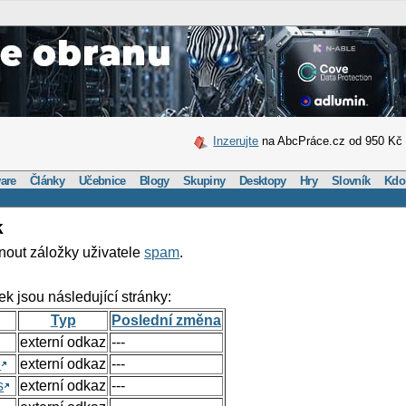
Inzerujte
na AbcPráce.cz od 950 Kč
are
Články
Učebnice
Blogy
Skupiny
Desktopy
Hry
Slovník
Kdo
k
nout záložky uživatele
spam
.
ek jsou následující stránky:
Typ
Poslední změna
externí odkaz
---
e
externí odkaz
---
s
externí odkaz
---