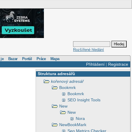
Rozšířené hledání
 je
Bazar
Portál
Práce
Mapa
Přihlášení
|
Registrace
Struktura adresářů
kořenový adresář
Bookmrk
Bookmrk
SEO Insight Tools
New
New
Nora
NewBookMark
Seo Metrics Checker