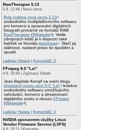
RawTherapee 5.13
5.8. 12:44 | Nová verze
Byla vydána nová verze 5.13
svobodného multiplatformního softwaru
pro konverzi a zpracování digitálních
fotografií primárně ve formátů RAW
RawTherapee
(
Wikipedie
). Vedle
zdrojových kódů je k dispozici také
balíček ve formátu
AppImage
. Stačí jej
stáhnout, nastavit právo ke spuštění a
spustit.
Ladislav Hagara
|
Komentářů: 0
FFmpeg 9.0 "Lei"
4.8. 20:44 | Zajímavý článek
Jean-Baptiste Kempf na svém blogu
představil novou verzi 9.0 "Lei"
kolekce
svobodného softwaru umožňujícího
nahrávání, konverzi a streamovaní
digitálního zvuku a obrazu
FFmpeg
(
Wikipedie
).
Ladislav Hagara
|
Komentářů: 0
NVIDIA sponzorem služby Linux
Vendor Firmware Service (LVFS)
4.8. 20:11 | Komunita