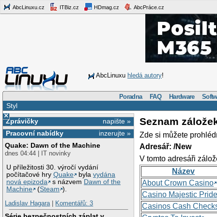
AbcLinuxu.cz
ITBiz.cz
HDmag.cz
AbcPráce.cz
AbcLinuxu
hledá autory
!
Poradna
FAQ
Hardware
Softw
Styl
×
Seznam zálože
Zprávičky
napište »
Pracovní nabídky
inzerujte »
Zde si můžete prohléd
Quake: Dawn of the Machine
Adresář: /New
dnes 04:44 | IT novinky
V tomto adresáři zálož
U příležitosti 30. výročí vydání
Název
počítačové hry
Quake
byla
vydána
nová epizoda
s názvem
Dawn of the
About Crown Casino
Machine
(
Steam
).
Casino Majestic Prid
Ladislav Hagara
|
Komentářů: 3
Casinos Cash Check
Série bezpečnostních záplat v