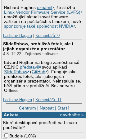
Richard Hughes
oznámil
, že službu
Linux Vendor Firmware Service (LVFS)
umožňující aktualizovat firmware
zařízení na počítačích s Linuxem, nově
sponzoruje také společnost NVIDIA
.
Ladislav Hagara
|
Komentářů: 0
SlideRshow, prohlížeč fotek, ale i
jejich organizér a prezentátor
4.8. 12:22 | Zajímavý software
Edvard Rejthar na blogu zaměstnanců
CZ.NIC
představil
svou aplikaci
SlideRshow
(
GitHub
). Funguje jako
prohlížeč fotek, ale i jako jejich
organizér a prezentátor. Neinstaluje se,
běží přímo v prohlížeči. Bez serveru.
Offline.
Ladislav Hagara
|
Komentářů: 11
Centrum
|
Napsat
|
Starší
Anketa
navrhněte »
Které desktopové prostředí na Linuxu
používáte?
Budgie
(
10%
)