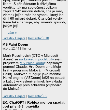
újmy, které její platformy působí mladým
lidem. S přihlédnutím k dřívějšímu
verdiktu tak má společnost celkem
zaplatit 942 milionů dolarů, což je malý
zlomek jejího ročního výnosu, který loni
činil 60 miliard dolarů. Čtvrteční verdikt
firmě také nařizuje, aby změnila způsob,
jakým její
…
více »
Ladislav Hagara
|
Komentářů: 10
MS Paint Doom
včera 12:44 | Humor
Mark Russinovich (CTO v Microsoft
Azure) se
na LinkedIn pochlubil
svým
projektem
MS Paint Doom
napsaným
pomocí Claude. Hru Doom umožňuje
hrát v programu Malování (Microsoft
Paint). Malování funguje jako monitor.
Herní engine (ViZDoom) běží na pozadí
a každý vykreslený snímek hry vkládá
automaticky přes schránku (clipboard)
do Malování.
Ladislav Hagara
|
Komentářů: 2
EK: ChatGPT i Roblox mohou spadat
pod přísnější pravidla