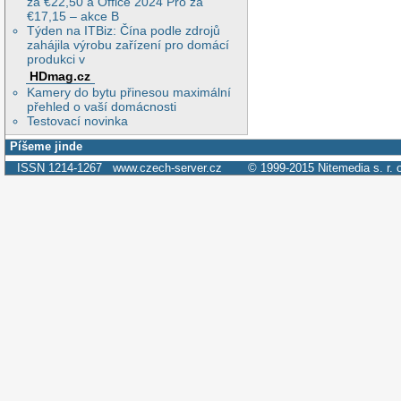
za €22,50 a Office 2024 Pro za
€17,15 – akce B
Týden na ITBiz: Čína podle zdrojů
zahájila výrobu zařízení pro domácí
produkci v
HDmag.cz
Kamery do bytu přinesou maximální
přehled o vaší domácnosti
Testovací novinka
Píšeme jinde
ISSN 1214-1267
www.czech-server.cz
© 1999-2015
Nitemedia s. r. 