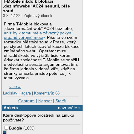
T-Mobile nikdo k blokaci
‚dezinfowebu‘ AC24 nenutil, píše
soud
3.8. 17:22 | Zajímavý článek
Firma T-Mobile blokovala
„dezinformační web“ AC24 bez toho,
aniž by k tomu měla závazný pokyn
orgánů veřejné moci
. Píše to ve svém
rozsudku Městský soud v Praze, který
po čtyřech letech uzavřel kauzu blokace
zmíněného webu. Operátor musí
uhradit škodu ve výši 35 tisíc korun.
Advokát společnosti T-Mobile se snažil i
u odvolacího senátu argumentovat tím,
že firma jednala v dobré víře, když na
stránky omezila přístup poté, co ji k
tomu vyzvalo
…
více »
Ladislav Hagara
|
Komentářů: 68
Centrum
|
Napsat
|
Starší
Anketa
navrhněte »
Které desktopové prostředí na Linuxu
používáte?
Budgie
(
10%
)