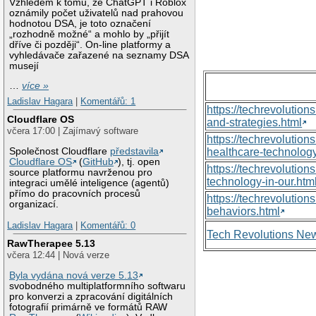
Vzhledem k tomu, že ChatGPT i Roblox
oznámily počet uživatelů nad prahovou
hodnotou DSA, je toto označení
„rozhodně možné“ a mohlo by „přijít
dříve či později“. On-line platformy a
vyhledávače zařazené na seznamy DSA
musejí
…
více »
Ladislav Hagara
|
Komentářů: 1
https://techrevolutio
Cloudflare OS
and-strategies.html
včera 17:00 | Zajímavý software
https://techrevoluti
Společnost Cloudflare
představila
healthcare-technology
Cloudflare OS
(
GitHub
), tj. open
https://techrevolutio
source platformu navrženou pro
technology-in-our.htm
integraci umělé inteligence (agentů)
přímo do pracovních procesů
https://techrevolutio
organizací.
behaviors.html
Ladislav Hagara
|
Komentářů: 0
Tech Revolutions Ne
RawTherapee 5.13
včera 12:44 | Nová verze
Byla vydána nová verze 5.13
svobodného multiplatformního softwaru
pro konverzi a zpracování digitálních
fotografií primárně ve formátů RAW