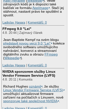
RawTherapee
(
Wikipedie
). Vedle
zdrojových kódů je k dispozici také
balíček ve formátu
AppImage
. Stačí jej
stáhnout, nastavit právo ke spuštění a
spustit.
Ladislav Hagara
|
Komentářů: 0
FFmpeg 9.0 "Lei"
4.8. 20:44 | Zajímavý článek
Jean-Baptiste Kempf na svém blogu
představil novou verzi 9.0 "Lei"
kolekce
svobodného softwaru umožňujícího
nahrávání, konverzi a streamovaní
digitálního zvuku a obrazu
FFmpeg
(
Wikipedie
).
Ladislav Hagara
|
Komentářů: 0
NVIDIA sponzorem služby Linux
Vendor Firmware Service (LVFS)
4.8. 20:11 | Komunita
Richard Hughes
oznámil
, že službu
Linux Vendor Firmware Service (LVFS)
umožňující aktualizovat firmware
zařízení na počítačích s Linuxem, nově
sponzoruje také společnost NVIDIA
.
Ladislav Hagara
|
Komentářů: 0