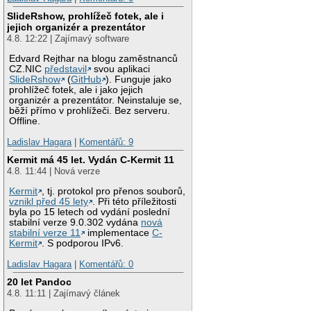
SlideRshow, prohlížeč fotek, ale i
jejich organizér a prezentátor
4.8. 12:22 | Zajímavý software
Edvard Rejthar na blogu zaměstnanců
CZ.NIC
představil
svou aplikaci
SlideRshow
(
GitHub
). Funguje jako
prohlížeč fotek, ale i jako jejich
organizér a prezentátor. Neinstaluje se,
běží přímo v prohlížeči. Bez serveru.
Offline.
Ladislav Hagara
|
Komentářů: 9
Kermit má 45 let. Vydán C-Kermit 11
4.8. 11:44 | Nová verze
Kermit
, tj. protokol pro přenos souborů,
vznikl před 45 lety
. Při této příležitosti
byla po 15 letech od vydání poslední
stabilní verze 9.0.302 vydána
nová
stabilní verze 11
implementace
C-
Kermit
. S podporou IPv6.
Ladislav Hagara
|
Komentářů: 0
20 let Pandoc
4.8. 11:11 | Zajímavý článek