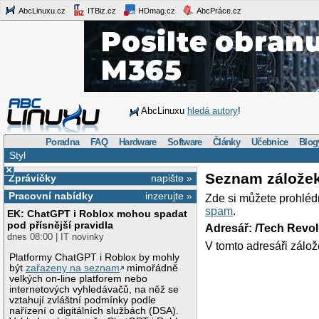
AbcLinuxu.cz
ITBiz.cz
HDmag.cz
AbcPráce.cz
AbcLinuxu
hledá autory
!
Poradna
FAQ
Hardware
Software
Články
Učebnice
Blog
Styl
×
Seznam zálože
Zprávičky
napište »
Pracovní nabídky
inzerujte »
Zde si můžete prohléd
spam
.
EK: ChatGPT i Roblox mohou spadat
pod přísnější pravidla
Adresář: /Tech Revo
dnes 08:00 | IT novinky
V tomto adresáři zálož
Platformy ChatGPT i Roblox by mohly
být
zařazeny na seznam
mimořádně
velkých on-line platforem nebo
internetových vyhledávačů, na něž se
vztahují zvláštní podmínky podle
nařízení o digitálních službách (DSA).