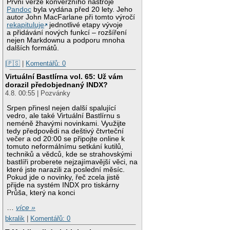
První verze konverzního nástroje
Pandoc
byla vydána před 20 lety. Jeho
autor John MacFarlane při tomto výročí
rekapituluje
jednotlivé etapy vývoje
a přidávání nových funkcí – rozšíření
nejen Markdownu a podporu mnoha
dalších formátů.
|🇵🇸
|
Komentářů: 0
Virtuální Bastlírna vol. 65: Už vám
dorazil předobjednaný INDX?
4.8. 00:55 | Pozvánky
Srpen přinesl nejen další spalující
vedro, ale také Virtuální Bastlírnu s
neméně žhavými novinkami. Využijte
tedy předpovědi na deštivý čtvrteční
večer a od 20:00 se připojte online k
tomuto neformálnímu setkání kutilů,
techniků a vědců, kde se strahovskými
bastlíři proberete nejzajímavější věci, na
které jste narazili za poslední měsíc.
Pokud jde o novinky, řeč zcela jistě
přijde na systém INDX pro tiskárny
Průša, který na konci
…
více »
bkralik
|
Komentářů: 0