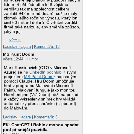
újmy, které její platformy působí mladým
lidem. S přihlédnutím k dřívějšímu
verdiktu tak má společnost celkem
zaplatit 942 milionů dolarů, což je malý
zlomek jejího ročního výnosu, který loni
činil 60 miliard dolarů. Čtvrteční verdikt
firmě také nařizuje, aby změnila způsob,
jakým její
…
více »
Ladislav Hagara
|
Komentářů: 13
MS Paint Doom
včera 12:44 | Humor
Mark Russinovich (CTO v Microsoft
Azure) se
na LinkedIn pochlubil
svým
projektem
MS Paint Doom
napsaným
pomocí Claude. Hru Doom umožňuje
hrát v programu Malování (Microsoft
Paint). Malování funguje jako monitor.
Herní engine (ViZDoom) běží na pozadí
a každý vykreslený snímek hry vkládá
automaticky přes schránku (clipboard)
do Malování.
Ladislav Hagara
|
Komentářů: 3
EK: ChatGPT i Roblox mohou spadat
pod přísnější pravidla