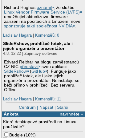
Richard Hughes
oznámil
, že službu
Linux Vendor Firmware Service (LVFS)
umožňující aktualizovat firmware
zařízení na počítačích s Linuxem, nově
sponzoruje také společnost NVIDIA
.
Ladislav Hagara
|
Komentářů: 0
SlideRshow, prohlížeč fotek, ale i
jejich organizér a prezentátor
4.8. 12:22 | Zajímavý software
Edvard Rejthar na blogu zaměstnanců
CZ.NIC
představil
svou aplikaci
SlideRshow
(
GitHub
). Funguje jako
prohlížeč fotek, ale i jako jejich
organizér a prezentátor. Neinstaluje se,
běží přímo v prohlížeči. Bez serveru.
Offline.
Ladislav Hagara
|
Komentářů: 11
Centrum
|
Napsat
|
Starší
Anketa
navrhněte »
Které desktopové prostředí na Linuxu
používáte?
Budgie
(
10%
)