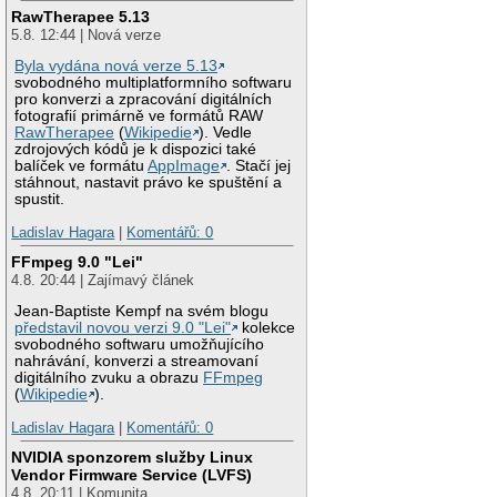
RawTherapee 5.13
5.8. 12:44 | Nová verze
Byla vydána nová verze 5.13
svobodného multiplatformního softwaru
pro konverzi a zpracování digitálních
fotografií primárně ve formátů RAW
RawTherapee
(
Wikipedie
). Vedle
zdrojových kódů je k dispozici také
balíček ve formátu
AppImage
. Stačí jej
stáhnout, nastavit právo ke spuštění a
spustit.
Ladislav Hagara
|
Komentářů: 0
FFmpeg 9.0 "Lei"
4.8. 20:44 | Zajímavý článek
Jean-Baptiste Kempf na svém blogu
představil novou verzi 9.0 "Lei"
kolekce
svobodného softwaru umožňujícího
nahrávání, konverzi a streamovaní
digitálního zvuku a obrazu
FFmpeg
(
Wikipedie
).
Ladislav Hagara
|
Komentářů: 0
NVIDIA sponzorem služby Linux
Vendor Firmware Service (LVFS)
4.8. 20:11 | Komunita