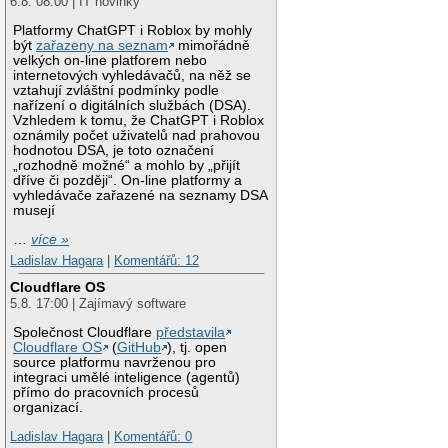
6.8. 08:00 | IT novinky
Platformy ChatGPT i Roblox by mohly
být
zařazeny na seznam
mimořádně
velkých on-line platforem nebo
internetových vyhledávačů, na něž se
vztahují zvláštní podmínky podle
nařízení o digitálních službách (DSA).
Vzhledem k tomu, že ChatGPT i Roblox
oznámily počet uživatelů nad prahovou
hodnotou DSA, je toto označení
„rozhodně možné“ a mohlo by „přijít
dříve či později“. On-line platformy a
vyhledávače zařazené na seznamy DSA
musejí
…
více »
Ladislav Hagara
|
Komentářů: 12
Cloudflare OS
5.8. 17:00 | Zajímavý software
Společnost Cloudflare
představila
Cloudflare OS
(
GitHub
), tj. open
source platformu navrženou pro
integraci umělé inteligence (agentů)
přímo do pracovních procesů
organizací.
Ladislav Hagara
|
Komentářů: 0