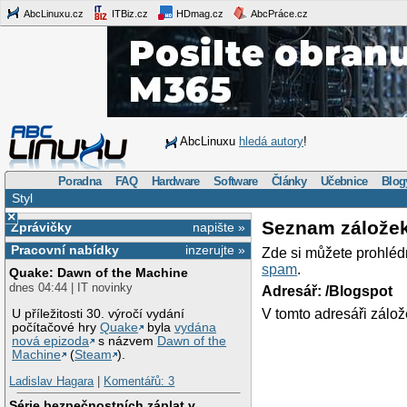
AbcLinuxu.cz
ITBiz.cz
HDmag.cz
AbcPráce.cz
AbcLinuxu
hledá autory
!
Poradna
FAQ
Hardware
Software
Články
Učebnice
Blog
Styl
×
Seznam zálože
Zprávičky
napište »
Pracovní nabídky
inzerujte »
Zde si můžete prohléd
spam
.
Quake: Dawn of the Machine
dnes 04:44 | IT novinky
Adresář: /Blogspot
V tomto adresáři zálož
U příležitosti 30. výročí vydání
počítačové hry
Quake
byla
vydána
nová epizoda
s názvem
Dawn of the
Machine
(
Steam
).
Ladislav Hagara
|
Komentářů: 3
Série bezpečnostních záplat v