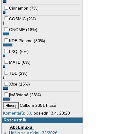
Cinnamon
(
7%
)
COSMIC
(
2%
)
GNOME
(
18%
)
KDE Plasma
(
30%
)
LXQt
(
6%
)
MATE
(
6%
)
TDE
(
2%
)
Xfce
(
15%
)
jiné/žádné
(
23%
)
Celkem 2351 hlasů
Komentářů: 30
, poslední 3.4. 20:20
Rozcestník
AbcLinuxu
Událo se v týdnu 32/2026