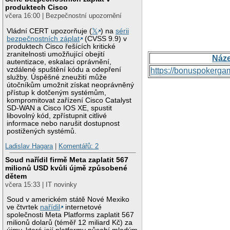
produktech Cisco
včera 16:00 | Bezpečnostní upozornění
Vládní CERT upozorňuje (
𝕏
) na
sérii
bezpečnostních záplat
(CVSS 9.9) v
produktech Cisco řešících kritické
zranitelnosti umožňující obejití
Náz
autentizace, eskalaci oprávnění,
vzdálené spuštění kódu a odepření
https://bonuspokerga
služby. Úspěšné zneužití může
útočníkům umožnit získat neoprávněný
přístup k dotčeným systémům,
kompromitovat zařízení Cisco Catalyst
SD-WAN a Cisco IOS XE, spustit
libovolný kód, zpřístupnit citlivé
informace nebo narušit dostupnost
postižených systémů.
Ladislav Hagara
|
Komentářů: 2
Soud nařídil firmě Meta zaplatit 567
milionů USD kvůli újmě způsobené
dětem
včera 15:33 | IT novinky
Soud v americkém státě Nové Mexiko
ve čtvrtek
nařídil
internetové
společnosti Meta Platforms zaplatit 567
milionů dolarů (téměř 12 miliard Kč) za