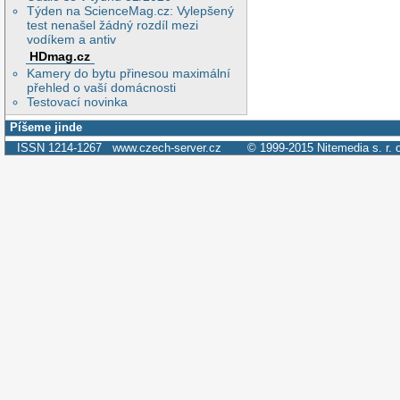
Týden na ScienceMag.cz: Vylepšený
test nenašel žádný rozdíl mezi
vodíkem a antiv
HDmag.cz
Kamery do bytu přinesou maximální
přehled o vaší domácnosti
Testovací novinka
Píšeme jinde
ISSN 1214-1267
www.czech-server.cz
© 1999-2015
Nitemedia s. r. 