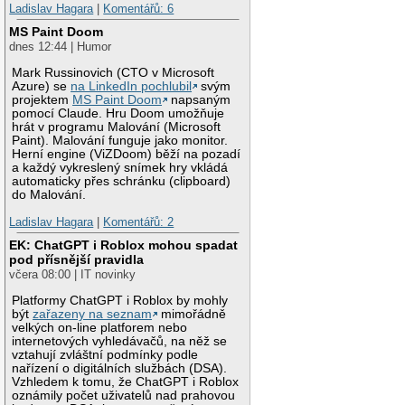
Ladislav Hagara
|
Komentářů: 6
MS Paint Doom
dnes 12:44 | Humor
Mark Russinovich (CTO v Microsoft
Azure) se
na LinkedIn pochlubil
svým
projektem
MS Paint Doom
napsaným
pomocí Claude. Hru Doom umožňuje
hrát v programu Malování (Microsoft
Paint). Malování funguje jako monitor.
Herní engine (ViZDoom) běží na pozadí
a každý vykreslený snímek hry vkládá
automaticky přes schránku (clipboard)
do Malování.
Ladislav Hagara
|
Komentářů: 2
EK: ChatGPT i Roblox mohou spadat
pod přísnější pravidla
včera 08:00 | IT novinky
Platformy ChatGPT i Roblox by mohly
být
zařazeny na seznam
mimořádně
velkých on-line platforem nebo
internetových vyhledávačů, na něž se
vztahují zvláštní podmínky podle
nařízení o digitálních službách (DSA).
Vzhledem k tomu, že ChatGPT i Roblox
oznámily počet uživatelů nad prahovou