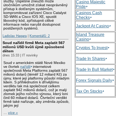
služby. Úspěšné zneužití může
Casino Majestic
útočníkům umožnit získat neoprávněný
Pride
přístup k dotčeným systémům,
Casinos Cash
kompromitovat zařízení Cisco Catalyst
SD-WAN a Cisco IOS XE, spustit
Checks
libovolný kód, zpřístupnit citlivé
informace nebo narušit dostupnost
Jackpot At Casino
postižených systémů.
Island Treasure
Ladislav Hagara
|
Komentářů: 2
Casino
Soud nařídil firmě Meta zaplatit 567
milionů USD kvůli újmě způsobené
Cryptos To Invest
dětem
dnes 15:33 | IT novinky
Trade In Shares
Soud v americkém státě Nové Mexiko
ve čtvrtek
nařídil
internetové
Trade In Bull Market
společnosti Meta Platforms zaplatit 567
milionů dolarů (téměř 12 miliard Kč) za
újmy, které její platformy působí mladým
Forex Signals Daily
lidem. S přihlédnutím k dřívějšímu
verdiktu tak má společnost celkem
zaplatit 942 milionů dolarů, což je malý
Tax On Stocks
zlomek jejího ročního výnosu, který loni
činil 60 miliard dolarů. Čtvrteční verdikt
firmě také nařizuje, aby změnila způsob,
jakým její
…
více »