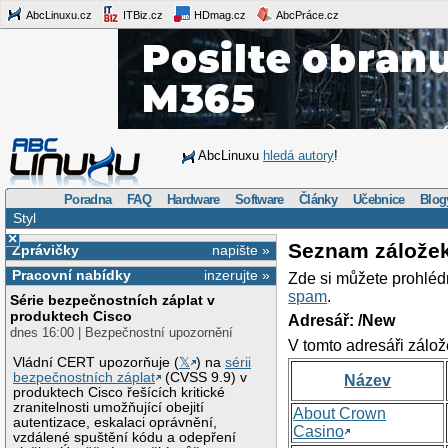
AbcLinuxu.cz
ITBiz.cz
HDmag.cz
AbcPráce.cz
AbcLinuxu
hledá autory
!
Poradna
FAQ
Hardware
Software
Články
Učebnice
Blog
Styl
×
Seznam zálože
Zprávičky
napište »
Pracovní nabídky
inzerujte »
Zde si můžete prohléd
spam
.
Série bezpečnostních záplat v
produktech Cisco
Adresář: /New
dnes 16:00 | Bezpečnostní upozornění
V tomto adresáři zálož
Vládní CERT upozorňuje (
𝕏
) na
sérii
bezpečnostních záplat
(CVSS 9.9) v
Název
produktech Cisco řešících kritické
zranitelnosti umožňující obejití
About Crown
autentizace, eskalaci oprávnění,
Casino
vzdálené spuštění kódu a odepření