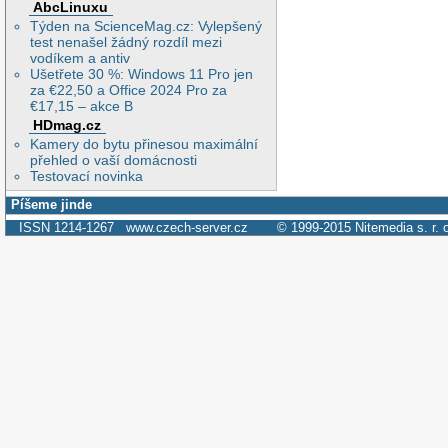
AbcLinuxu
Týden na ScienceMag.cz: Vylepšený
test nenašel žádný rozdíl mezi
vodíkem a antiv
Ušetřete 30 %: Windows 11 Pro jen
za €22,50 a Office 2024 Pro za
€17,15 – akce B
HDmag.cz
Kamery do bytu přinesou maximální
přehled o vaší domácnosti
Testovací novinka
Píšeme jinde
ISSN 1214-1267
www.czech-server.cz
© 1999-2015
Nitemedia s. r. 