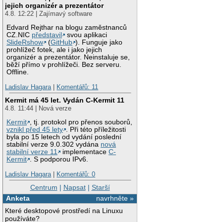
jejich organizér a prezentátor
4.8. 12:22 | Zajímavý software
Edvard Rejthar na blogu zaměstnanců
CZ.NIC
představil
svou aplikaci
SlideRshow
(
GitHub
). Funguje jako
prohlížeč fotek, ale i jako jejich
organizér a prezentátor. Neinstaluje se,
běží přímo v prohlížeči. Bez serveru.
Offline.
Ladislav Hagara
|
Komentářů: 11
Kermit má 45 let. Vydán C-Kermit 11
4.8. 11:44 | Nová verze
Kermit
, tj. protokol pro přenos souborů,
vznikl před 45 lety
. Při této příležitosti
byla po 15 letech od vydání poslední
stabilní verze 9.0.302 vydána
nová
stabilní verze 11
implementace
C-
Kermit
. S podporou IPv6.
Ladislav Hagara
|
Komentářů: 0
Centrum
|
Napsat
|
Starší
Anketa
navrhněte »
Které desktopové prostředí na Linuxu
používáte?