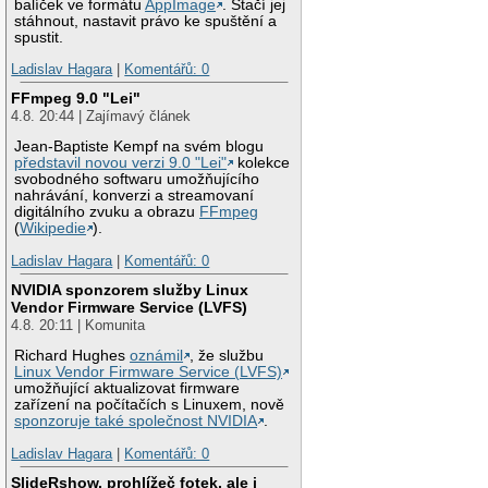
balíček ve formátu
AppImage
. Stačí jej
stáhnout, nastavit právo ke spuštění a
spustit.
Ladislav Hagara
|
Komentářů: 0
FFmpeg 9.0 "Lei"
4.8. 20:44 | Zajímavý článek
Jean-Baptiste Kempf na svém blogu
představil novou verzi 9.0 "Lei"
kolekce
svobodného softwaru umožňujícího
nahrávání, konverzi a streamovaní
digitálního zvuku a obrazu
FFmpeg
(
Wikipedie
).
Ladislav Hagara
|
Komentářů: 0
NVIDIA sponzorem služby Linux
Vendor Firmware Service (LVFS)
4.8. 20:11 | Komunita
Richard Hughes
oznámil
, že službu
Linux Vendor Firmware Service (LVFS)
umožňující aktualizovat firmware
zařízení na počítačích s Linuxem, nově
sponzoruje také společnost NVIDIA
.
Ladislav Hagara
|
Komentářů: 0
SlideRshow, prohlížeč fotek, ale i