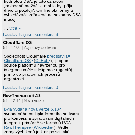
hodnotou DSA, je toto označení
„rozhodně možné“ a mohlo by „přijít
dříve či později“. On-line platformy a
vyhledávače zařazené na seznamy DSA
musejí
…
více »
Ladislav Hagara
|
Komentářů: 8
Cloudflare OS
5.8. 17:00 | Zajímavý software
Společnost Cloudflare
představila
Cloudflare OS
(
GitHub
), tj. open
source platformu navrženou pro
integraci umělé inteligence (agentů)
přímo do pracovních procesů
organizací.
Ladislav Hagara
|
Komentářů: 0
RawTherapee 5.13
5.8. 12:44 | Nová verze
Byla vydána nová verze 5.13
svobodného multiplatformního softwaru
pro konverzi a zpracování digitálních
fotografií primárně ve formátů RAW
RawTherapee
(
Wikipedie
). Vedle
zdrojových kódů je k dispozici také