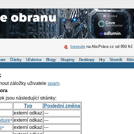
Inzerujte
na AbcPráce.cz od 950 Kč
are
Články
Učebnice
Blogy
Skupiny
Desktopy
Hry
Slovník
Kdo
k
nout záložky uživatele
spam
.
ora
ek jsou následující stránky:
Typ
Poslední změna
externí odkaz
---
iture
externí odkaz
---
s
externí odkaz
---