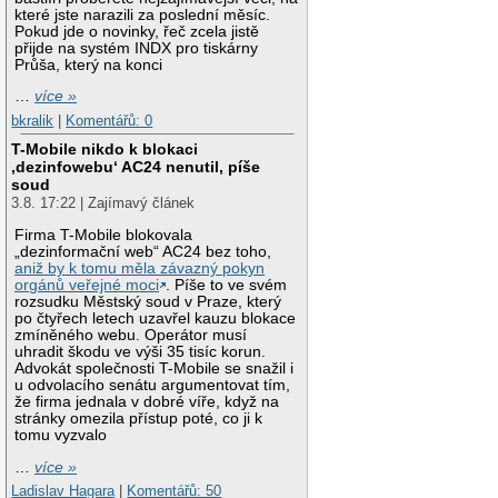
které jste narazili za poslední měsíc.
Pokud jde o novinky, řeč zcela jistě
přijde na systém INDX pro tiskárny
Průša, který na konci
…
více »
bkralik
|
Komentářů: 0
T-Mobile nikdo k blokaci
‚dezinfowebu‘ AC24 nenutil, píše
soud
3.8. 17:22 | Zajímavý článek
Firma T-Mobile blokovala
„dezinformační web“ AC24 bez toho,
aniž by k tomu měla závazný pokyn
orgánů veřejné moci
. Píše to ve svém
rozsudku Městský soud v Praze, který
po čtyřech letech uzavřel kauzu blokace
zmíněného webu. Operátor musí
uhradit škodu ve výši 35 tisíc korun.
Advokát společnosti T-Mobile se snažil i
u odvolacího senátu argumentovat tím,
že firma jednala v dobré víře, když na
stránky omezila přístup poté, co ji k
tomu vyzvalo
…
více »
Ladislav Hagara
|
Komentářů: 50