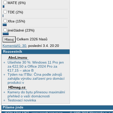
MATE
(
6%
)
TDE
(
2%
)
Xfce
(
15%
)
jiné/žádné
(
23%
)
Celkem 2326 hlasů
Komentářů: 30
, poslední 3.4. 20:20
Rozcestník
AbcLinuxu
Ušetřete 30 %: Windows 11 Pro jen
za €22,50 a Office 2024 Pro za
€17,15 – akce B
Týden na ITBiz: Čína podle zdrojů
zahájila výrobu zařízení pro domácí
produkci v
HDmag.cz
Kamery do bytu přinesou maximální
přehled o vaší domácnosti
Testovací novinka
Píšeme jinde