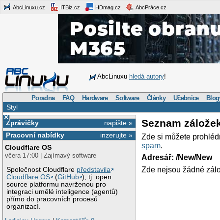
AbcLinuxu.cz
ITBiz.cz
HDmag.cz
AbcPráce.cz
AbcLinuxu
hledá autory
!
Poradna
FAQ
Hardware
Software
Články
Učebnice
Blog
Styl
×
Seznam zálože
Zprávičky
napište »
Pracovní nabídky
inzerujte »
Zde si můžete prohléd
spam
.
Cloudflare OS
včera 17:00 | Zajímavý software
Adresář: /New/New
Zde nejsou žádné zálo
Společnost Cloudflare
představila
Cloudflare OS
(
GitHub
), tj. open
source platformu navrženou pro
integraci umělé inteligence (agentů)
přímo do pracovních procesů
organizací.