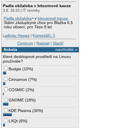
Padla obžaloba v bitcoinové kauze
3.8. 16:33 | IT novinky
Padla obžaloba
v
bitcoinové kauze
.
Státní zástupkyně chce pro Blažka 6,5
roku vězení, pro Titze 8 let.
Ladislav Hagara
|
Komentářů: 3
Centrum
|
Napsat
|
Starší
Anketa
navrhněte »
Které desktopové prostředí na Linuxu
používáte?
Budgie
(
10%
)
Cinnamon
(
7%
)
COSMIC
(
2%
)
GNOME
(
18%
)
KDE Plasma
(
30%
)
LXQt
(
6%
)