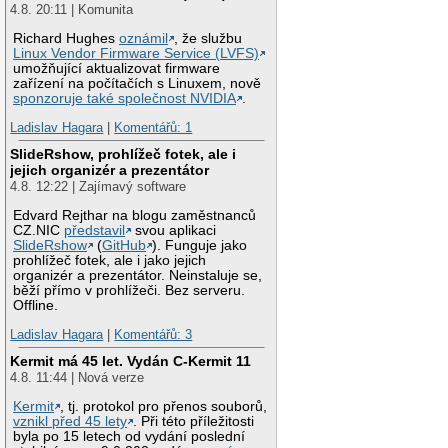
4.8. 20:11 | Komunita
Richard Hughes
oznámil
, že službu
Linux Vendor Firmware Service (LVFS)
umožňující aktualizovat firmware
zařízení na počítačích s Linuxem, nově
sponzoruje také společnost NVIDIA
.
Ladislav Hagara
|
Komentářů: 1
SlideRshow, prohlížeč fotek, ale i
jejich organizér a prezentátor
4.8. 12:22 | Zajímavý software
Edvard Rejthar na blogu zaměstnanců
CZ.NIC
představil
svou aplikaci
SlideRshow
(
GitHub
). Funguje jako
prohlížeč fotek, ale i jako jejich
organizér a prezentátor. Neinstaluje se,
běží přímo v prohlížeči. Bez serveru.
Offline.
Ladislav Hagara
|
Komentářů: 3
Kermit má 45 let. Vydán C-Kermit 11
4.8. 11:44 | Nová verze
Kermit
, tj. protokol pro přenos souborů,
vznikl před 45 lety
. Při této příležitosti
byla po 15 letech od vydání poslední