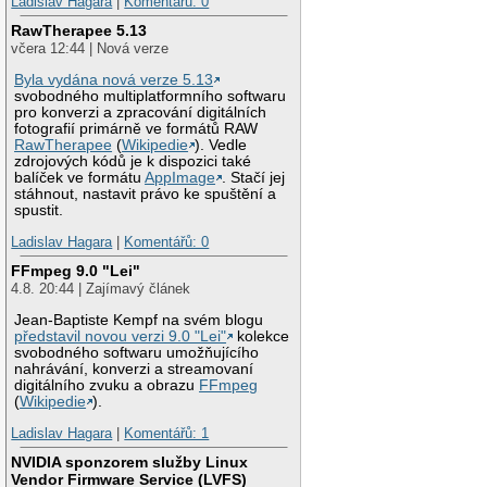
Ladislav Hagara
|
Komentářů: 0
RawTherapee 5.13
včera 12:44 | Nová verze
Byla vydána nová verze 5.13
svobodného multiplatformního softwaru
pro konverzi a zpracování digitálních
fotografií primárně ve formátů RAW
RawTherapee
(
Wikipedie
). Vedle
zdrojových kódů je k dispozici také
balíček ve formátu
AppImage
. Stačí jej
stáhnout, nastavit právo ke spuštění a
spustit.
Ladislav Hagara
|
Komentářů: 0
FFmpeg 9.0 "Lei"
4.8. 20:44 | Zajímavý článek
Jean-Baptiste Kempf na svém blogu
představil novou verzi 9.0 "Lei"
kolekce
svobodného softwaru umožňujícího
nahrávání, konverzi a streamovaní
digitálního zvuku a obrazu
FFmpeg
(
Wikipedie
).
Ladislav Hagara
|
Komentářů: 1
NVIDIA sponzorem služby Linux
Vendor Firmware Service (LVFS)