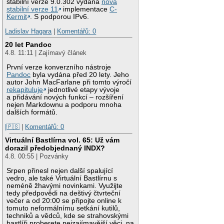
stabilní verze 9.0.302 vydána
nová
stabilní verze 11
implementace
C-
Kermit
. S podporou IPv6.
Ladislav Hagara
|
Komentářů: 0
20 let Pandoc
4.8. 11:11 | Zajímavý článek
První verze konverzního nástroje
Pandoc
byla vydána před 20 lety. Jeho
autor John MacFarlane při tomto výročí
rekapituluje
jednotlivé etapy vývoje
a přidávání nových funkcí – rozšíření
nejen Markdownu a podporu mnoha
dalších formátů.
|🇵🇸
|
Komentářů: 0
Virtuální Bastlírna vol. 65: Už vám
dorazil předobjednaný INDX?
4.8. 00:55 | Pozvánky
Srpen přinesl nejen další spalující
vedro, ale také Virtuální Bastlírnu s
neméně žhavými novinkami. Využijte
tedy předpovědi na deštivý čtvrteční
večer a od 20:00 se připojte online k
tomuto neformálnímu setkání kutilů,
techniků a vědců, kde se strahovskými
bastlíři proberete nejzajímavější věci, na