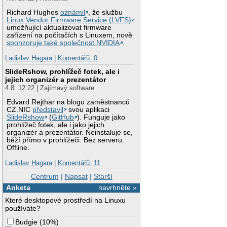
Richard Hughes
oznámil
, že službu
Linux Vendor Firmware Service (LVFS)
umožňující aktualizovat firmware
zařízení na počítačích s Linuxem, nově
sponzoruje také společnost NVIDIA
.
Ladislav Hagara
|
Komentářů: 0
SlideRshow, prohlížeč fotek, ale i
jejich organizér a prezentátor
4.8. 12:22 | Zajímavý software
Edvard Rejthar na blogu zaměstnanců
CZ.NIC
představil
svou aplikaci
SlideRshow
(
GitHub
). Funguje jako
prohlížeč fotek, ale i jako jejich
organizér a prezentátor. Neinstaluje se,
běží přímo v prohlížeči. Bez serveru.
Offline.
Ladislav Hagara
|
Komentářů: 11
Centrum
|
Napsat
|
Starší
Anketa
navrhněte »
Které desktopové prostředí na Linuxu
používáte?
Budgie
(
10%
)