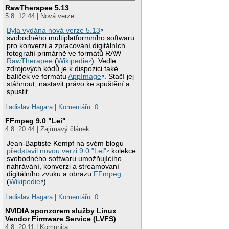
RawTherapee 5.13
5.8. 12:44 | Nová verze
Byla vydána nová verze 5.13
svobodného multiplatformního softwaru
pro konverzi a zpracování digitálních
fotografií primárně ve formátů RAW
RawTherapee
(
Wikipedie
). Vedle
zdrojových kódů je k dispozici také
balíček ve formátu
AppImage
. Stačí jej
stáhnout, nastavit právo ke spuštění a
spustit.
Ladislav Hagara
|
Komentářů: 0
FFmpeg 9.0 "Lei"
4.8. 20:44 | Zajímavý článek
Jean-Baptiste Kempf na svém blogu
představil novou verzi 9.0 "Lei"
kolekce
svobodného softwaru umožňujícího
nahrávání, konverzi a streamovaní
digitálního zvuku a obrazu
FFmpeg
(
Wikipedie
).
Ladislav Hagara
|
Komentářů: 0
NVIDIA sponzorem služby Linux
Vendor Firmware Service (LVFS)
4.8. 20:11 | Komunita