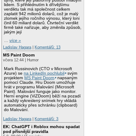
újmy, které její platformy působí mladým
lidem. S přihlédnutím k dřívějšímu
verdiktu tak má společnost celkem
zaplatit 942 milionů dolarů, což je malý
zlomek jejího ročního výnosu, který loni
činil 60 miliard dolarů. Čtvrteční verdikt
firmě také nařizuje, aby změnila způsob,
jakým její
…
více »
Ladislav Hagara
|
Komentářů: 13
MS Paint Doom
včera 12:44 | Humor
Mark Russinovich (CTO v Microsoft
Azure) se
na LinkedIn pochlubil
svým
projektem
MS Paint Doom
napsaným
pomocí Claude. Hru Doom umožňuje
hrát v programu Malování (Microsoft
Paint). Malování funguje jako monitor.
Herní engine (ViZDoom) běží na pozadí
a každý vykreslený snímek hry vkládá
automaticky přes schránku (clipboard)
do Malování.
Ladislav Hagara
|
Komentářů: 3
EK: ChatGPT i Roblox mohou spadat
pod přísnější pravidla