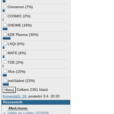
Cinnamon
(
7%
)
COSMIC
(
2%
)
GNOME
(
18%
)
KDE Plasma
(
30%
)
LXQt
(
6%
)
MATE
(
6%
)
TDE
(
2%
)
Xfce
(
15%
)
jiné/žádné
(
23%
)
Celkem 2351 hlasů
Komentářů: 30
, poslední 3.4. 20:20
Rozcestník
AbcLinuxu
Událo se v týdnu 32/2026