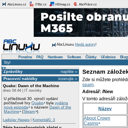
AbcLinuxu.cz
ITBiz.cz
HDmag.cz
AbcPráce.cz
AbcLinuxu
hledá autory
!
Poradna
FAQ
Hardware
Software
Články
Učebnice
Blog
Styl
×
Seznam zálože
Zprávičky
napište »
Pracovní nabídky
inzerujte »
Zde si můžete prohléd
spam
.
Quake: Dawn of the Machine
dnes 04:44 | IT novinky
Adresář: /New
V tomto adresáři zálož
U příležitosti 30. výročí vydání
počítačové hry
Quake
byla
vydána
nová epizoda
s názvem
Dawn of the
Název
Machine
(
Steam
).
About Crown
Ladislav Hagara
|
Komentářů: 3
Casino
Série bezpečnostních záplat v