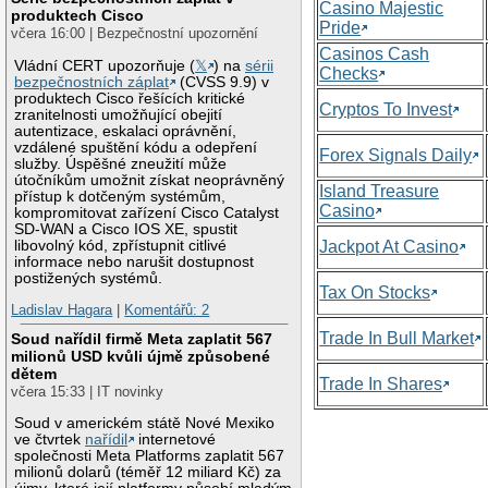
Casino Majestic
produktech Cisco
Pride
včera 16:00 | Bezpečnostní upozornění
Casinos Cash
Vládní CERT upozorňuje (
𝕏
) na
sérii
Checks
bezpečnostních záplat
(CVSS 9.9) v
produktech Cisco řešících kritické
Cryptos To Invest
zranitelnosti umožňující obejití
autentizace, eskalaci oprávnění,
vzdálené spuštění kódu a odepření
Forex Signals Daily
služby. Úspěšné zneužití může
útočníkům umožnit získat neoprávněný
Island Treasure
přístup k dotčeným systémům,
Casino
kompromitovat zařízení Cisco Catalyst
SD-WAN a Cisco IOS XE, spustit
libovolný kód, zpřístupnit citlivé
Jackpot At Casino
informace nebo narušit dostupnost
postižených systémů.
Tax On Stocks
Ladislav Hagara
|
Komentářů: 2
Trade In Bull Market
Soud nařídil firmě Meta zaplatit 567
milionů USD kvůli újmě způsobené
dětem
Trade In Shares
včera 15:33 | IT novinky
Soud v americkém státě Nové Mexiko
ve čtvrtek
nařídil
internetové
společnosti Meta Platforms zaplatit 567
milionů dolarů (téměř 12 miliard Kč) za