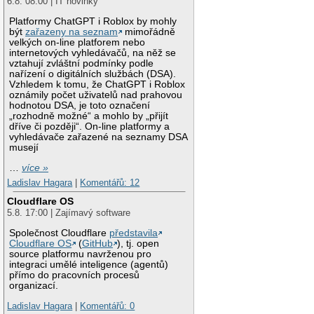
6.8. 08:00 | IT novinky
Platformy ChatGPT i Roblox by mohly
být
zařazeny na seznam
mimořádně
velkých on-line platforem nebo
internetových vyhledávačů, na něž se
vztahují zvláštní podmínky podle
nařízení o digitálních službách (DSA).
Vzhledem k tomu, že ChatGPT i Roblox
oznámily počet uživatelů nad prahovou
hodnotou DSA, je toto označení
„rozhodně možné“ a mohlo by „přijít
dříve či později“. On-line platformy a
vyhledávače zařazené na seznamy DSA
musejí
…
více »
Ladislav Hagara
|
Komentářů: 12
Cloudflare OS
5.8. 17:00 | Zajímavý software
Společnost Cloudflare
představila
Cloudflare OS
(
GitHub
), tj. open
source platformu navrženou pro
integraci umělé inteligence (agentů)
přímo do pracovních procesů
organizací.
Ladislav Hagara
|
Komentářů: 0