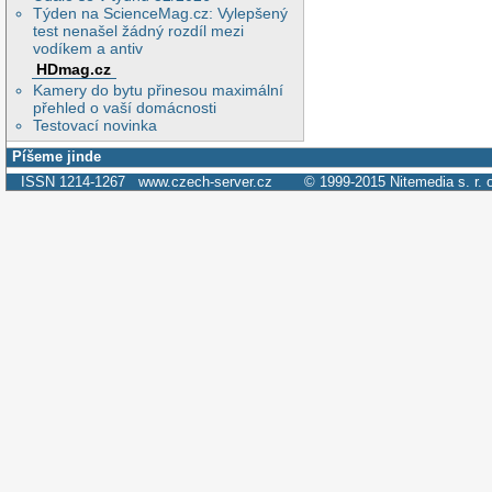
Týden na ScienceMag.cz: Vylepšený
test nenašel žádný rozdíl mezi
vodíkem a antiv
HDmag.cz
Kamery do bytu přinesou maximální
přehled o vaší domácnosti
Testovací novinka
Píšeme jinde
ISSN 1214-1267
www.czech-server.cz
© 1999-2015
Nitemedia s. r. 