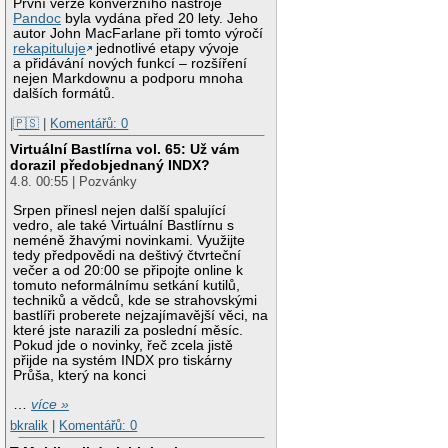
První verze konverzního nástroje
Pandoc
byla vydána před 20 lety. Jeho
autor John MacFarlane při tomto výročí
rekapituluje
jednotlivé etapy vývoje
a přidávání nových funkcí – rozšíření
nejen Markdownu a podporu mnoha
dalších formátů.
|🇵🇸
|
Komentářů: 0
Virtuální Bastlírna vol. 65: Už vám
dorazil předobjednaný INDX?
4.8. 00:55 | Pozvánky
Srpen přinesl nejen další spalující
vedro, ale také Virtuální Bastlírnu s
neméně žhavými novinkami. Využijte
tedy předpovědi na deštivý čtvrteční
večer a od 20:00 se připojte online k
tomuto neformálnímu setkání kutilů,
techniků a vědců, kde se strahovskými
bastlíři proberete nejzajímavější věci, na
které jste narazili za poslední měsíc.
Pokud jde o novinky, řeč zcela jistě
přijde na systém INDX pro tiskárny
Průša, který na konci
…
více »
bkralik
|
Komentářů: 0