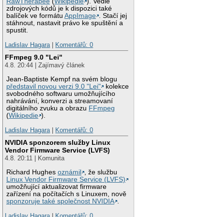
RawTherapee
(
Wikipedie
). Vedle
zdrojových kódů je k dispozici také
balíček ve formátu
AppImage
. Stačí jej
stáhnout, nastavit právo ke spuštění a
spustit.
Ladislav Hagara
|
Komentářů: 0
FFmpeg 9.0 "Lei"
4.8. 20:44 | Zajímavý článek
Jean-Baptiste Kempf na svém blogu
představil novou verzi 9.0 "Lei"
kolekce
svobodného softwaru umožňujícího
nahrávání, konverzi a streamovaní
digitálního zvuku a obrazu
FFmpeg
(
Wikipedie
).
Ladislav Hagara
|
Komentářů: 0
NVIDIA sponzorem služby Linux
Vendor Firmware Service (LVFS)
4.8. 20:11 | Komunita
Richard Hughes
oznámil
, že službu
Linux Vendor Firmware Service (LVFS)
umožňující aktualizovat firmware
zařízení na počítačích s Linuxem, nově
sponzoruje také společnost NVIDIA
.
Ladislav Hagara
|
Komentářů: 0