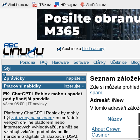
AbcLinuxu.cz
ITBiz.cz
HDmag.cz
AbcPráce.cz
AbcLinuxu
hledá autory
!
Poradna
FAQ
Hardware
Software
Články
Učebnice
Blog
Styl
×
Seznam zálože
Zprávičky
napište »
Pracovní nabídky
inzerujte »
Zde si můžete prohléd
spam
.
EK: ChatGPT i Roblox mohou spadat
pod přísnější pravidla
Adresář: /New
včera 08:00 | IT novinky
V tomto adresáři zálož
Platformy ChatGPT i Roblox by mohly
být
zařazeny na seznam
mimořádně
Název
velkých on-line platforem nebo
internetových vyhledávačů, na něž se
About Crown
vztahují zvláštní podmínky podle
Casino
nařízení o digitálních službách (DSA).