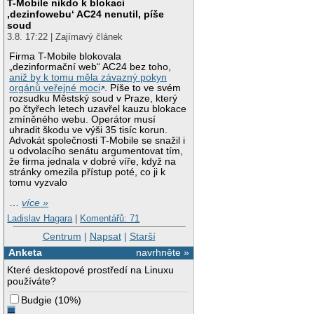
T-Mobile nikdo k blokaci
‚dezinfowebu‘ AC24 nenutil, píše
soud
3.8. 17:22 | Zajímavý článek
Firma T-Mobile blokovala
„dezinformační web“ AC24 bez toho,
aniž by k tomu měla závazný pokyn
orgánů veřejné moci
. Píše to ve svém
rozsudku Městský soud v Praze, který
po čtyřech letech uzavřel kauzu blokace
zmíněného webu. Operátor musí
uhradit škodu ve výši 35 tisíc korun.
Advokát společnosti T-Mobile se snažil i
u odvolacího senátu argumentovat tím,
že firma jednala v dobré víře, když na
stránky omezila přístup poté, co ji k
tomu vyzvalo
…
více »
Ladislav Hagara
|
Komentářů: 71
Centrum
|
Napsat
|
Starší
Anketa
navrhněte »
Které desktopové prostředí na Linuxu
používáte?
Budgie
(
10%
)