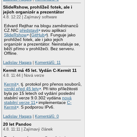
SlideRshow, prohlížeč fotek, ale i
jejich organizér a prezentátor
4.8. 12:22 | Zajímavý software
Edvard Rejthar na blogu zaměstnanců
CZ.NIC
představil
svou aplikaci
SlideRshow
(
GitHub
). Funguje jako
prohlížeč fotek, ale i jako jejich
organizér a prezentátor. Neinstaluje se,
běží přímo v prohlížeči. Bez serveru.
Offline.
Ladislav Hagara
|
Komentářů: 11
Kermit má 45 let. Vydán C-Kermit 11
4.8. 11:44 | Nová verze
Kermit
, tj. protokol pro přenos souborů,
vznikl před 45 lety
. Při této příležitosti
byla po 15 letech od vydání poslední
stabilní verze 9.0.302 vydána
nová
stabilní verze 11
implementace
C-
Kermit
. S podporou IPv6.
Ladislav Hagara
|
Komentářů: 0
20 let Pandoc
4.8. 11:11 | Zajímavý článek