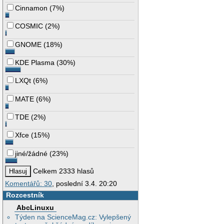
Cinnamon
(
7%
)
COSMIC
(
2%
)
GNOME
(
18%
)
KDE Plasma
(
30%
)
LXQt
(
6%
)
MATE
(
6%
)
TDE
(
2%
)
Xfce
(
15%
)
jiné/žádné
(
23%
)
Celkem 2333 hlasů
Komentářů: 30
, poslední 3.4. 20:20
Rozcestník
AbcLinuxu
Týden na ScienceMag.cz: Vylepšený