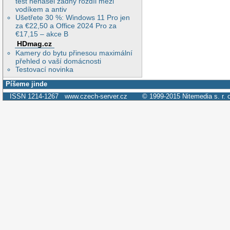
test nenašel žádný rozdíl mezi
vodíkem a antiv
Ušetřete 30 %: Windows 11 Pro jen
za €22,50 a Office 2024 Pro za
€17,15 – akce B
HDmag.cz
Kamery do bytu přinesou maximální
přehled o vaší domácnosti
Testovací novinka
Píšeme jinde
ISSN 1214-1267
www.czech-server.cz
© 1999-2015
Nitemedia s. r. 