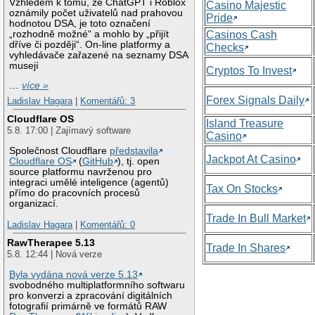
Vzhledem k tomu, že ChatGPT i Roblox
Casino Majestic
oznámily počet uživatelů nad prahovou
Pride
hodnotou DSA, je toto označení
„rozhodně možné“ a mohlo by „přijít
Casinos Cash
dříve či později“. On-line platformy a
Checks
vyhledávače zařazené na seznamy DSA
musejí
Cryptos To Invest
…
více »
Forex Signals Daily
Ladislav Hagara
|
Komentářů: 3
Cloudflare OS
Island Treasure
5.8. 17:00 | Zajímavý software
Casino
Společnost Cloudflare
představila
Jackpot At Casino
Cloudflare OS
(
GitHub
), tj. open
source platformu navrženou pro
integraci umělé inteligence (agentů)
Tax On Stocks
přímo do pracovních procesů
organizací.
Trade In Bull Market
Ladislav Hagara
|
Komentářů: 0
RawTherapee 5.13
Trade In Shares
5.8. 12:44 | Nová verze
Byla vydána nová verze 5.13
svobodného multiplatformního softwaru
pro konverzi a zpracování digitálních
fotografií primárně ve formátů RAW