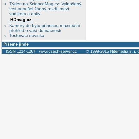
Týden na ScienceMag.cz: Vylepšený
test nenašel žádný rozdíl mezi
vodíkem a antiv
HDmag.cz
Kamery do bytu přinesou maximální
přehled o vaší domácnosti
Testovací novinka
Píšeme jinde
ISSN 1214-1267
www.czech-server.cz
© 1999-2015
Nitemedia s. r. 