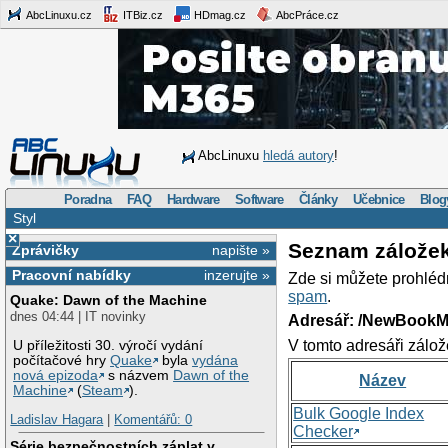
AbcLinuxu.cz
ITBiz.cz
HDmag.cz
AbcPráce.cz
AbcLinuxu
hledá autory
!
Poradna
FAQ
Hardware
Software
Články
Učebnice
Blog
Styl
×
Seznam zálože
Zprávičky
napište »
Pracovní nabídky
inzerujte »
Zde si můžete prohléd
spam
.
Quake: Dawn of the Machine
dnes 04:44 | IT novinky
Adresář: /NewBookM
V tomto adresáři zálož
U příležitosti 30. výročí vydání
počítačové hry
Quake
byla
vydána
nová epizoda
s názvem
Dawn of the
Název
Machine
(
Steam
).
Bulk Google Index
Ladislav Hagara
|
Komentářů: 0
Checker
Série bezpečnostních záplat v