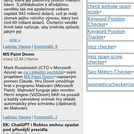
újmy, které její platformy působí mladým
lidem. S přihlédnutím k dřívějšímu
check website spam
verdiktu tak má společnost celkem
score
zaplatit 942 milionů dolarů, což je malý
zlomek jejího ročního výnosu, který loni
Keyword Position
činil 60 miliard dolarů. Čtvrteční verdikt
Checker
firmě také nařizuje, aby změnila způsob,
Keyword Position
jakým její
Tracker
…
více »
moz checker
Ladislav Hagara
|
Komentářů: 8
MS Paint Doom
moz spam score
včera 12:44 | Humor
checker
Mark Russinovich (CTO v Microsoft
Seo Metrics Checker
Azure) se
na LinkedIn pochlubil
svým
projektem
MS Paint Doom
napsaným
pomocí Claude. Hru Doom umožňuje
seometricscheckerc
hrát v programu Malování (Microsoft
Paint). Malování funguje jako monitor.
Herní engine (ViZDoom) běží na pozadí
a každý vykreslený snímek hry vkládá
automaticky přes schránku (clipboard)
do Malování.
Ladislav Hagara
|
Komentářů: 2
EK: ChatGPT i Roblox mohou spadat
pod přísnější pravidla