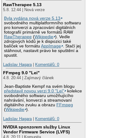
RawTherapee 5.13
5.8. 12:44 | Nová verze
Byla vydána nová verze 5.13
svobodného multiplatformního softwaru
pro konverzi a zpracování digitálních
fotografií primárně ve formátů RAW
RawTherapee
(
Wikipedie
). Vedle
zdrojových kódů je k dispozici také
balíček ve formátu
AppImage
. Stačí jej
stáhnout, nastavit právo ke spuštění a
spustit.
Ladislav Hagara
|
Komentářů: 0
FFmpeg 9.0 "Lei"
4.8. 20:44 | Zajímavý článek
Jean-Baptiste Kempf na svém blogu
představil novou verzi 9.0 "Lei"
kolekce
svobodného softwaru umožňujícího
nahrávání, konverzi a streamovaní
digitálního zvuku a obrazu
FFmpeg
(
Wikipedie
).
Ladislav Hagara
|
Komentářů: 0
NVIDIA sponzorem služby Linux
Vendor Firmware Service (LVFS)
4.8. 20:11 | Komunita