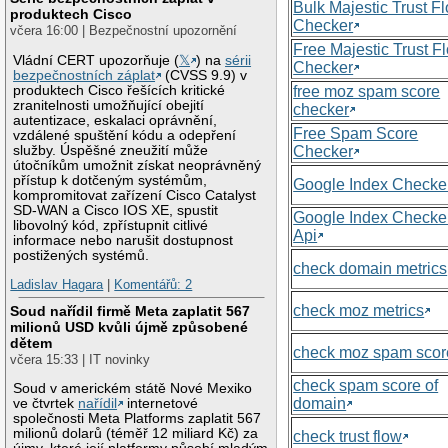
Bulk Majestic Trust F
produktech Cisco
Checker
včera 16:00 | Bezpečnostní upozornění
Free Majestic Trust F
Vládní CERT upozorňuje (
𝕏
) na
sérii
Checker
bezpečnostních záplat
(CVSS 9.9) v
produktech Cisco řešících kritické
free moz spam score
zranitelnosti umožňující obejití
checker
autentizace, eskalaci oprávnění,
Free Spam Score
vzdálené spuštění kódu a odepření
služby. Úspěšné zneužití může
Checker
útočníkům umožnit získat neoprávněný
přístup k dotčeným systémům,
Google Index Checke
kompromitovat zařízení Cisco Catalyst
SD-WAN a Cisco IOS XE, spustit
Google Index Checke
libovolný kód, zpřístupnit citlivé
Api
informace nebo narušit dostupnost
postižených systémů.
check domain metrics
Ladislav Hagara
|
Komentářů: 2
check moz metrics
Soud nařídil firmě Meta zaplatit 567
milionů USD kvůli újmě způsobené
dětem
check moz spam scor
včera 15:33 | IT novinky
check spam score of
Soud v americkém státě Nové Mexiko
domain
ve čtvrtek
nařídil
internetové
společnosti Meta Platforms zaplatit 567
milionů dolarů (téměř 12 miliard Kč) za
check trust flow