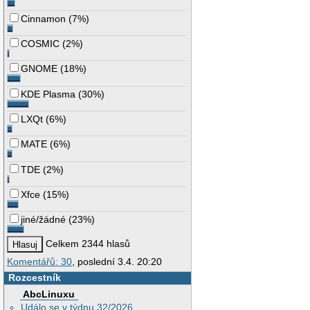
Cinnamon
(
7%
)
COSMIC
(
2%
)
GNOME
(
18%
)
KDE Plasma
(
30%
)
LXQt
(
6%
)
MATE
(
6%
)
TDE
(
2%
)
Xfce
(
15%
)
jiné/žádné
(
23%
)
Celkem 2344 hlasů
Komentářů: 30
, poslední 3.4. 20:20
Rozcestník
AbcLinuxu
Událo se v týdnu 32/2026