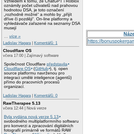
Vzhledem k tomu, že ChatGPT i Roblox
oznámily počet uživatelů nad prahovou
hodnotou DSA, je toto označení
„rozhodně možné“ a mohlo by „přijít
dříve či později“. On-line platformy a
vyhledávače zařazené na seznamy DSA
musejí
Náz
…
více »
https://bonuspokerga
Ladislav Hagara
|
Komentářů: 1
Cloudflare OS
včera 17:00 | Zajímavý software
Společnost Cloudflare
představila
Cloudflare OS
(
GitHub
), tj. open
source platformu navrženou pro
integraci umělé inteligence (agentů)
přímo do pracovních procesů
organizací.
Ladislav Hagara
|
Komentářů: 0
RawTherapee 5.13
včera 12:44 | Nová verze
Byla vydána nová verze 5.13
svobodného multiplatformního softwaru
pro konverzi a zpracování digitálních
fotografií primárně ve formátů RAW