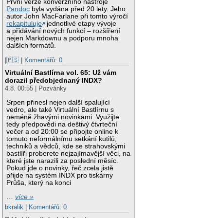
První verze konverzního nástroje
Pandoc
byla vydána před 20 lety. Jeho
autor John MacFarlane při tomto výročí
rekapituluje
jednotlivé etapy vývoje
a přidávání nových funkcí – rozšíření
nejen Markdownu a podporu mnoha
dalších formátů.
|🇵🇸
|
Komentářů: 0
Virtuální Bastlírna vol. 65: Už vám
dorazil předobjednaný INDX?
4.8. 00:55 | Pozvánky
Srpen přinesl nejen další spalující
vedro, ale také Virtuální Bastlírnu s
neméně žhavými novinkami. Využijte
tedy předpovědi na deštivý čtvrteční
večer a od 20:00 se připojte online k
tomuto neformálnímu setkání kutilů,
techniků a vědců, kde se strahovskými
bastlíři proberete nejzajímavější věci, na
které jste narazili za poslední měsíc.
Pokud jde o novinky, řeč zcela jistě
přijde na systém INDX pro tiskárny
Průša, který na konci
…
více »
bkralik
|
Komentářů: 0