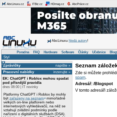
AbcLinuxu.cz
ITBiz.cz
HDmag.cz
AbcPráce.cz
AbcLinuxu
hledá autory
!
Poradna
FAQ
Hardware
Software
Články
Učebnice
Blog
Styl
×
Seznam zálože
Zprávičky
napište »
Pracovní nabídky
inzerujte »
Zde si můžete prohléd
spam
.
EK: ChatGPT i Roblox mohou spadat
pod přísnější pravidla
Adresář: /Blogspot
dnes 08:00 | IT novinky
V tomto adresáři zálož
Platformy ChatGPT i Roblox by mohly
být
zařazeny na seznam
mimořádně
velkých on-line platforem nebo
internetových vyhledávačů, na něž se
vztahují zvláštní podmínky podle
nařízení o digitálních službách (DSA).