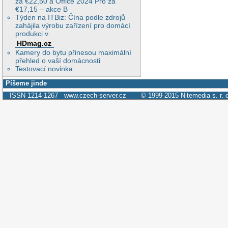
za €22,50 a Office 2024 Pro za
€17,15 – akce B
Týden na ITBiz: Čína podle zdrojů
zahájila výrobu zařízení pro domácí
produkci v
HDmag.cz
Kamery do bytu přinesou maximální
přehled o vaší domácnosti
Testovací novinka
Píšeme jinde
ISSN 1214-1267
www.czech-server.cz
© 1999-2015
Nitemedia s. r. 