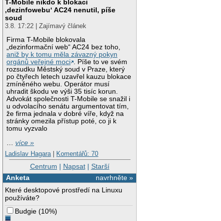
T-Mobile nikdo k blokaci
‚dezinfowebu‘ AC24 nenutil, píše
soud
3.8. 17:22 | Zajímavý článek
Firma T-Mobile blokovala
„dezinformační web“ AC24 bez toho,
aniž by k tomu měla závazný pokyn
orgánů veřejné moci
. Píše to ve svém
rozsudku Městský soud v Praze, který
po čtyřech letech uzavřel kauzu blokace
zmíněného webu. Operátor musí
uhradit škodu ve výši 35 tisíc korun.
Advokát společnosti T-Mobile se snažil i
u odvolacího senátu argumentovat tím,
že firma jednala v dobré víře, když na
stránky omezila přístup poté, co ji k
tomu vyzvalo
…
více »
Ladislav Hagara
|
Komentářů: 70
Centrum
|
Napsat
|
Starší
Anketa
navrhněte »
Které desktopové prostředí na Linuxu
používáte?
Budgie
(
10%
)