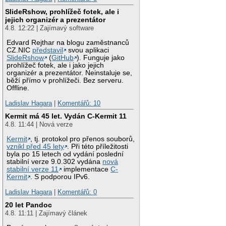
SlideRshow, prohlížeč fotek, ale i
jejich organizér a prezentátor
4.8. 12:22 | Zajímavý software
Edvard Rejthar na blogu zaměstnanců
CZ.NIC
představil
svou aplikaci
SlideRshow
(
GitHub
). Funguje jako
prohlížeč fotek, ale i jako jejich
organizér a prezentátor. Neinstaluje se,
běží přímo v prohlížeči. Bez serveru.
Offline.
Ladislav Hagara
|
Komentářů: 10
Kermit má 45 let. Vydán C-Kermit 11
4.8. 11:44 | Nová verze
Kermit
, tj. protokol pro přenos souborů,
vznikl před 45 lety
. Při této příležitosti
byla po 15 letech od vydání poslední
stabilní verze 9.0.302 vydána
nová
stabilní verze 11
implementace
C-
Kermit
. S podporou IPv6.
Ladislav Hagara
|
Komentářů: 0
20 let Pandoc
4.8. 11:11 | Zajímavý článek