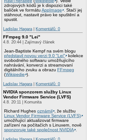
RawTherapee
(
Wikipedie
). Vedle
zdrojových kódů je k dispozici také
balíček ve formátu
AppImage
. Stačí jej
stáhnout, nastavit právo ke spuštění a
spustit.
Ladislav Hagara
|
Komentářů: 0
FFmpeg 9.0 "Lei"
4.8. 20:44 | Zajímavý článek
Jean-Baptiste Kempf na svém blogu
představil novou verzi 9.0 "Lei"
kolekce
svobodného softwaru umožňujícího
nahrávání, konverzi a streamovaní
digitálního zvuku a obrazu
FFmpeg
(
Wikipedie
).
Ladislav Hagara
|
Komentářů: 0
NVIDIA sponzorem služby Linux
Vendor Firmware Service (LVFS)
4.8. 20:11 | Komunita
Richard Hughes
oznámil
, že službu
Linux Vendor Firmware Service (LVFS)
umožňující aktualizovat firmware
zařízení na počítačích s Linuxem, nově
sponzoruje také společnost NVIDIA
.
Ladislav Hagara
|
Komentářů: 0