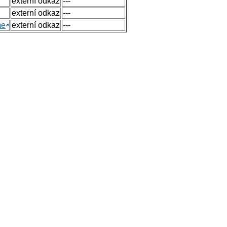
externí odkaz
---
externí odkaz
---
me
externí odkaz
---