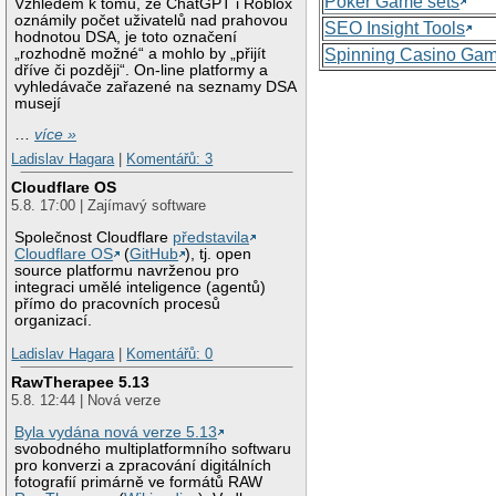
Poker Game sets
Vzhledem k tomu, že ChatGPT i Roblox
oznámily počet uživatelů nad prahovou
SEO Insight Tools
hodnotou DSA, je toto označení
„rozhodně možné“ a mohlo by „přijít
Spinning Casino Ga
dříve či později“. On-line platformy a
vyhledávače zařazené na seznamy DSA
musejí
…
více »
Ladislav Hagara
|
Komentářů: 3
Cloudflare OS
5.8. 17:00 | Zajímavý software
Společnost Cloudflare
představila
Cloudflare OS
(
GitHub
), tj. open
source platformu navrženou pro
integraci umělé inteligence (agentů)
přímo do pracovních procesů
organizací.
Ladislav Hagara
|
Komentářů: 0
RawTherapee 5.13
5.8. 12:44 | Nová verze
Byla vydána nová verze 5.13
svobodného multiplatformního softwaru
pro konverzi a zpracování digitálních
fotografií primárně ve formátů RAW