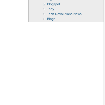
Blogspot
Tony
Tech Revolutions News
Blogs