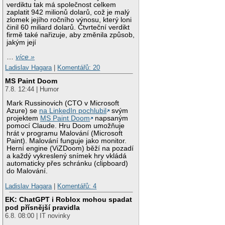
verdiktu tak má společnost celkem
zaplatit 942 milionů dolarů, což je malý
zlomek jejího ročního výnosu, který loni
činil 60 miliard dolarů. Čtvrteční verdikt
firmě také nařizuje, aby změnila způsob,
jakým její
…
více »
Ladislav Hagara
|
Komentářů: 20
MS Paint Doom
7.8. 12:44 | Humor
Mark Russinovich (CTO v Microsoft
Azure) se
na LinkedIn pochlubil
svým
projektem
MS Paint Doom
napsaným
pomocí Claude. Hru Doom umožňuje
hrát v programu Malování (Microsoft
Paint). Malování funguje jako monitor.
Herní engine (ViZDoom) běží na pozadí
a každý vykreslený snímek hry vkládá
automaticky přes schránku (clipboard)
do Malování.
Ladislav Hagara
|
Komentářů: 4
EK: ChatGPT i Roblox mohou spadat
pod přísnější pravidla
6.8. 08:00 | IT novinky