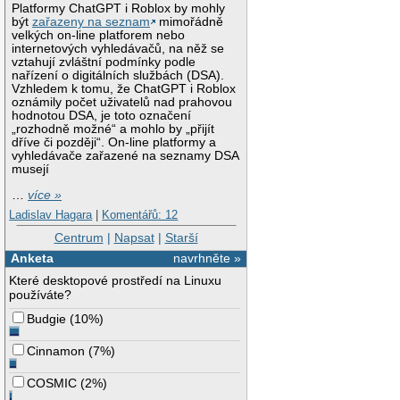
Platformy ChatGPT i Roblox by mohly
být
zařazeny na seznam
mimořádně
velkých on-line platforem nebo
internetových vyhledávačů, na něž se
vztahují zvláštní podmínky podle
nařízení o digitálních službách (DSA).
Vzhledem k tomu, že ChatGPT i Roblox
oznámily počet uživatelů nad prahovou
hodnotou DSA, je toto označení
„rozhodně možné“ a mohlo by „přijít
dříve či později“. On-line platformy a
vyhledávače zařazené na seznamy DSA
musejí
…
více »
Ladislav Hagara
|
Komentářů: 12
Centrum
|
Napsat
|
Starší
Anketa
navrhněte »
Které desktopové prostředí na Linuxu
používáte?
Budgie
(
10%
)
Cinnamon
(
7%
)
COSMIC
(
2%
)