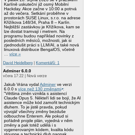
Karlíně uskuteční již osmý Mobilní
Hackday. Akce začne v 10:00 a potrvá
až do večera. Setkání proběhne v
prostorách SUSE Linux, s.r.o. na adrese
Křižíkova 148/34, Praha 8 – Karlín.
Nejbližší zastávkou je Křižíkova, kam se
lze dostat tramvají i metrem. Na
programu budou například novinky z
posledních měsíců, možnosti, jak si
zjednodušit práci s LLM/AI, a také nová
linuxová distribuce BengalOS, včetně
…
více »
David Heidelberg
|
Komentářů: 1
Adminer 6.0.0
včera 17:22 | Nová verze
Jakub Vrána vydal
Adminer
ve verzi
6.0.0 s
více než 130 změnami
:
"Většina změn vznikla s asistencí
Claude Opus 5. Někteří lidi se bojí, že AI
asistence může kód zamořit technickým
dluhem. To je jistě pravda, pokud
vývojář všechny změny bezduše
odbouchne Enterem. Ale pokud si
pořádně projde plán, vyjedná v něm
změny a pak totéž udělá i s
vygenerovaným kódem, kvalita kódu
stoupne a technický dluh naopak