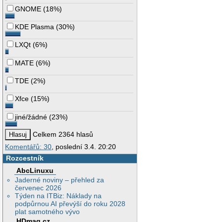
GNOME
(
18%
)
KDE Plasma
(
30%
)
LXQt
(
6%
)
MATE
(
6%
)
TDE
(
2%
)
Xfce
(
15%
)
jiné/žádné
(
23%
)
Celkem 2364 hlasů
Komentářů: 30
, poslední 3.4. 20:20
Rozcestník
AbcLinuxu
Jaderné noviny – přehled za
červenec 2026
Týden na ITBiz: Náklady na
podpůrnou AI převýší do roku 2028
plat samotného vývo
HDmag.cz