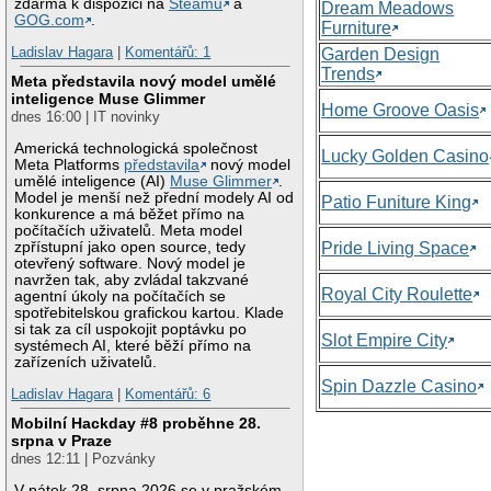
zdarma k dispozici na
Steamu
a
Dream Meadows
GOG.com
.
Furniture
Ladislav Hagara
|
Komentářů: 1
Garden Design
Trends
Meta představila nový model umělé
inteligence Muse Glimmer
Home Groove Oasis
dnes 16:00 | IT novinky
Americká technologická společnost
Lucky Golden Casino
Meta Platforms
představila
nový model
umělé inteligence (AI)
Muse Glimmer
.
Model je menší než přední modely AI od
Patio Funiture King
konkurence a má běžet přímo na
počítačích uživatelů. Meta model
zpřístupní jako open source, tedy
Pride Living Space
otevřený software. Nový model je
navržen tak, aby zvládal takzvané
Royal City Roulette
agentní úkoly na počítačích se
spotřebitelskou grafickou kartou. Klade
si tak za cíl uspokojit poptávku po
Slot Empire City
systémech AI, které běží přímo na
zařízeních uživatelů.
Spin Dazzle Casino
Ladislav Hagara
|
Komentářů: 6
Mobilní Hackday #8 proběhne 28.
srpna v Praze
dnes 12:11 | Pozvánky
V pátek 28. srpna 2026 se v pražském