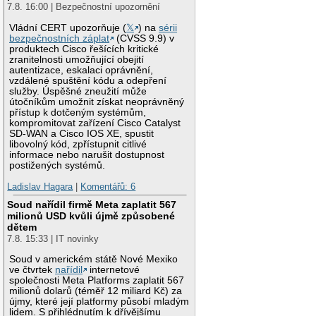
7.8. 16:00 | Bezpečnostní upozornění
Vládní CERT upozorňuje (
𝕏
) na
sérii
bezpečnostních záplat
(CVSS 9.9) v
produktech Cisco řešících kritické
zranitelnosti umožňující obejití
autentizace, eskalaci oprávnění,
vzdálené spuštění kódu a odepření
služby. Úspěšné zneužití může
útočníkům umožnit získat neoprávněný
přístup k dotčeným systémům,
kompromitovat zařízení Cisco Catalyst
SD-WAN a Cisco IOS XE, spustit
libovolný kód, zpřístupnit citlivé
informace nebo narušit dostupnost
postižených systémů.
Ladislav Hagara
|
Komentářů: 6
Soud nařídil firmě Meta zaplatit 567
milionů USD kvůli újmě způsobené
dětem
7.8. 15:33 | IT novinky
Soud v americkém státě Nové Mexiko
ve čtvrtek
nařídil
internetové
společnosti Meta Platforms zaplatit 567
milionů dolarů (téměř 12 miliard Kč) za
újmy, které její platformy působí mladým
lidem. S přihlédnutím k dřívějšímu