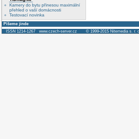
Kamery do bytu přinesou maximální
přehled o vaší domácnosti
Testovací novinka
Píšeme jinde
ISSN 1214-1267
www.czech-server.cz
© 1999-2015
Nitemedia s. r. 