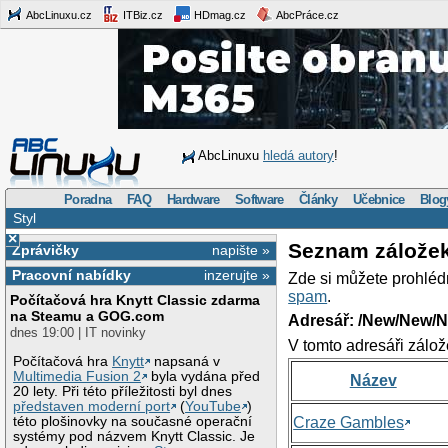
AbcLinuxu.cz
ITBiz.cz
HDmag.cz
AbcPráce.cz
AbcLinuxu
hledá autory
!
Poradna
FAQ
Hardware
Software
Články
Učebnice
Blog
Styl
×
Seznam zálože
Zprávičky
napište »
Pracovní nabídky
inzerujte »
Zde si můžete prohléd
spam
.
Počítačová hra Knytt Classic zdarma
na Steamu a GOG.com
Adresář: /New/New/N
dnes 19:00 | IT novinky
V tomto adresáři zálož
Počítačová hra
Knytt
napsaná v
Multimedia Fusion 2
byla vydána před
Název
20 lety. Při této příležitosti byl dnes
představen moderní port
(
YouTube
)
této plošinovky na současné operační
Craze Gambles
systémy pod názvem Knytt Classic. Je