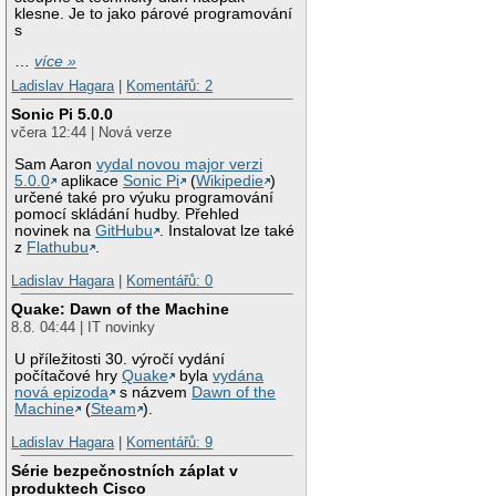
klesne. Je to jako párové programování
s
…
více »
Ladislav Hagara
|
Komentářů: 2
Sonic Pi 5.0.0
včera 12:44 | Nová verze
Sam Aaron
vydal novou major verzi
5.0.0
aplikace
Sonic Pi
(
Wikipedie
)
určené také pro výuku programování
pomocí skládání hudby. Přehled
novinek na
GitHubu
. Instalovat lze také
z
Flathubu
.
Ladislav Hagara
|
Komentářů: 0
Quake: Dawn of the Machine
8.8. 04:44 | IT novinky
U příležitosti 30. výročí vydání
počítačové hry
Quake
byla
vydána
nová epizoda
s názvem
Dawn of the
Machine
(
Steam
).
Ladislav Hagara
|
Komentářů: 9
Série bezpečnostních záplat v
produktech Cisco