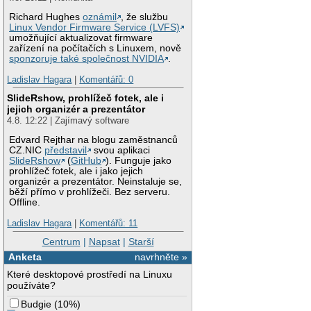
Richard Hughes
oznámil
, že službu
Linux Vendor Firmware Service (LVFS)
umožňující aktualizovat firmware
zařízení na počítačích s Linuxem, nově
sponzoruje také společnost NVIDIA
.
Ladislav Hagara
|
Komentářů: 0
SlideRshow, prohlížeč fotek, ale i
jejich organizér a prezentátor
4.8. 12:22 | Zajímavý software
Edvard Rejthar na blogu zaměstnanců
CZ.NIC
představil
svou aplikaci
SlideRshow
(
GitHub
). Funguje jako
prohlížeč fotek, ale i jako jejich
organizér a prezentátor. Neinstaluje se,
běží přímo v prohlížeči. Bez serveru.
Offline.
Ladislav Hagara
|
Komentářů: 11
Centrum
|
Napsat
|
Starší
Anketa
navrhněte »
Které desktopové prostředí na Linuxu
používáte?
Budgie
(
10%
)