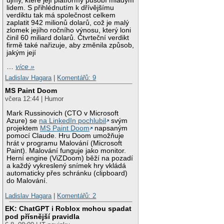
újmy, které její platformy působí mladým
lidem. S přihlédnutím k dřívějšímu
verdiktu tak má společnost celkem
zaplatit 942 milionů dolarů, což je malý
zlomek jejího ročního výnosu, který loni
činil 60 miliard dolarů. Čtvrteční verdikt
firmě také nařizuje, aby změnila způsob,
jakým její
…
více »
Ladislav Hagara
|
Komentářů: 9
MS Paint Doom
včera 12:44 | Humor
Mark Russinovich (CTO v Microsoft
Azure) se
na LinkedIn pochlubil
svým
projektem
MS Paint Doom
napsaným
pomocí Claude. Hru Doom umožňuje
hrát v programu Malování (Microsoft
Paint). Malování funguje jako monitor.
Herní engine (ViZDoom) běží na pozadí
a každý vykreslený snímek hry vkládá
automaticky přes schránku (clipboard)
do Malování.
Ladislav Hagara
|
Komentářů: 2
EK: ChatGPT i Roblox mohou spadat
pod přísnější pravidla