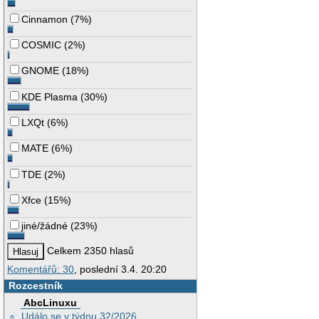
Cinnamon
(
7%
)
COSMIC
(
2%
)
GNOME
(
18%
)
KDE Plasma
(
30%
)
LXQt
(
6%
)
MATE
(
6%
)
TDE
(
2%
)
Xfce
(
15%
)
jiné/žádné
(
23%
)
Celkem 2350 hlasů
Komentářů: 30
, poslední 3.4. 20:20
Rozcestník
AbcLinuxu
Událo se v týdnu 32/2026