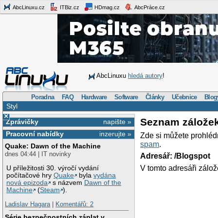
AbcLinuxu.cz
ITBiz.cz
HDmag.cz
AbcPráce.cz
AbcLinuxu
hledá autory
!
Poradna
FAQ
Hardware
Software
Články
Učebnice
Blog
Styl
×
Seznam zálože
Zprávičky
napište »
Pracovní nabídky
inzerujte »
Zde si můžete prohléd
spam
.
Quake: Dawn of the Machine
dnes 04:44 | IT novinky
Adresář: /Blogspot
V tomto adresáři zálož
U příležitosti 30. výročí vydání
počítačové hry
Quake
byla
vydána
nová epizoda
s názvem
Dawn of the
Machine
(
Steam
).
Ladislav Hagara
|
Komentářů: 2
Série bezpečnostních záplat v