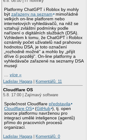
6.8. 08:00 | IT novinky
Platformy ChatGPT i Roblox by mohly
být
zařazeny na seznam
mimořádně
velkých on-line platforem nebo
internetových vyhledávačů, na něž se
vztahují zvláštní podmínky podle
nařízení o digitálních službách (DSA).
Vzhledem k tomu, že ChatGPT i Roblox
oznámily počet uživatelů nad prahovou
hodnotou DSA, je toto označení
„rozhodně možné“ a mohlo by „přijít
dříve či později“. On-line platformy a
vyhledávače zařazené na seznamy DSA
musejí
…
více »
Ladislav Hagara
|
Komentářů: 11
Cloudflare OS
5.8. 17:00 | Zajímavý software
Společnost Cloudflare
představila
Cloudflare OS
(
GitHub
), tj. open
source platformu navrženou pro
integraci umělé inteligence (agentů)
přímo do pracovních procesů
organizací.
Ladislav Hagara
|
Komentářů: 0