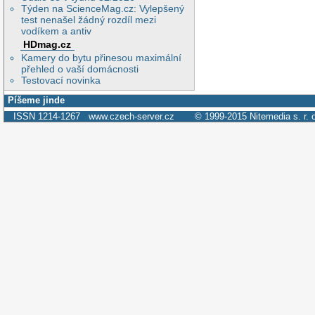
Týden na ScienceMag.cz: Vylepšený
test nenašel žádný rozdíl mezi
vodíkem a antiv
HDmag.cz
Kamery do bytu přinesou maximální
přehled o vaší domácnosti
Testovací novinka
Píšeme jinde
ISSN 1214-1267
www.czech-server.cz
© 1999-2015
Nitemedia s. r. 