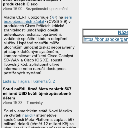
produktech Cisco
včera 16:00 | Bezpečnostní upozornění
Vládní CERT upozorňuje (
𝕏
) na
sérii
bezpečnostních záplat
(CVSS 9.9) v
produktech Cisco řešících kritické
zranitelnosti umožňující obejití
Náz
autentizace, eskalaci oprávnění,
vzdálené spuštění kódu a odepření
https://bonuspokerga
služby. Úspěšné zneužití může
útočníkům umožnit získat neoprávněný
přístup k dotčeným systémům,
kompromitovat zařízení Cisco Catalyst
SD-WAN a Cisco IOS XE, spustit
libovolný kód, zpřístupnit citlivé
informace nebo narušit dostupnost
postižených systémů.
Ladislav Hagara
|
Komentářů: 2
Soud nařídil firmě Meta zaplatit 567
milionů USD kvůli újmě způsobené
dětem
včera 15:33 | IT novinky
Soud v americkém státě Nové Mexiko
ve čtvrtek
nařídil
internetové
společnosti Meta Platforms zaplatit 567
milionů dolarů (téměř 12 miliard Kč) za