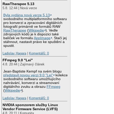
RawTherapee 5.13
5.8. 12:44 | Nová verze
Byla vydána nová verze 5.13
svobodného multiplatformního softwaru
pro konverzi a zpracování digitálních
fotografií primárně ve formátů RAW
RawTherapee
(
Wikipedie
). Vedle
zdrojových kódů je k dispozici také
balíček ve formátu
AppImage
. Stačí jej
stáhnout, nastavit právo ke spuštění a
spustit.
Ladislav Hagara
|
Komentářů: 0
FFmpeg 9.0 "Lei"
4.8. 20:44 | Zajímavý článek
Jean-Baptiste Kempf na svém blogu
představil novou verzi 9.0 "Lei"
kolekce
svobodného softwaru umožňujícího
nahrávání, konverzi a streamovaní
digitálního zvuku a obrazu
FFmpeg
(
Wikipedie
).
Ladislav Hagara
|
Komentářů: 0
NVIDIA sponzorem služby Linux
Vendor Firmware Service (LVFS)
4.8. 20:11 | Komunita