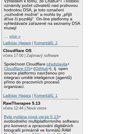
Vzhledem k tomu, že ChatGPT i Roblox
oznámily počet uživatelů nad prahovou
hodnotou DSA, je toto označení
„rozhodně možné“ a mohlo by „přijít
dříve či později“. On-line platformy a
vyhledávače zařazené na seznamy DSA
musejí
…
více »
Ladislav Hagara
|
Komentářů: 2
Cloudflare OS
včera 17:00 | Zajímavý software
Společnost Cloudflare
představila
Cloudflare OS
(
GitHub
), tj. open
source platformu navrženou pro
integraci umělé inteligence (agentů)
přímo do pracovních procesů
organizací.
Ladislav Hagara
|
Komentářů: 1
RawTherapee 5.13
včera 12:44 | Nová verze
Byla vydána nová verze 5.13
svobodného multiplatformního softwaru
pro konverzi a zpracování digitálních
fotografií primárně ve formátů RAW