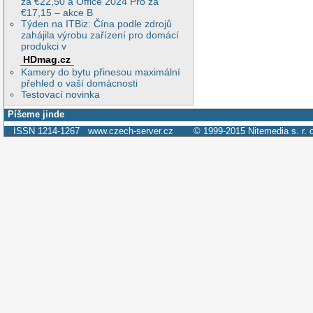
za €22,50 a Office 2024 Pro za
€17,15 – akce B
Týden na ITBiz: Čína podle zdrojů
zahájila výrobu zařízení pro domácí
produkci v
HDmag.cz
Kamery do bytu přinesou maximální
přehled o vaší domácnosti
Testovací novinka
Píšeme jinde
ISSN 1214-1267
www.czech-server.cz
© 1999-2015
Nitemedia s. r. 