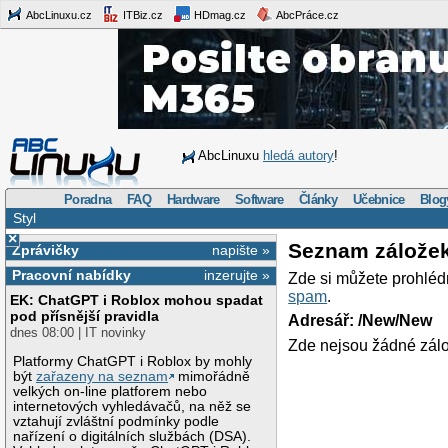
AbcLinuxu.cz
ITBiz.cz
HDmag.cz
AbcPráce.cz
AbcLinuxu
hledá autory
!
Poradna
FAQ
Hardware
Software
Články
Učebnice
Blog
Styl
×
Seznam zálože
Zprávičky
napište »
Pracovní nabídky
inzerujte »
Zde si můžete prohléd
spam
.
EK: ChatGPT i Roblox mohou spadat
pod přísnější pravidla
Adresář: /New/New
dnes 08:00 | IT novinky
Zde nejsou žádné zálo
Platformy ChatGPT i Roblox by mohly
být
zařazeny na seznam
mimořádně
velkých on-line platforem nebo
internetových vyhledávačů, na něž se
vztahují zvláštní podmínky podle
nařízení o digitálních službách (DSA).