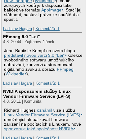
RawTherapee
(
Wikipedie
). Vedle
zdrojových kódů je k dispozici také
balíček ve formátu
AppImage
. Stačí jej
stáhnout, nastavit právo ke spuštění a
spustit.
Ladislav Hagara
|
Komentářů: 1
FFmpeg 9.0 "Lei"
4.8. 20:44 | Zajímavý článek
Jean-Baptiste Kempf na svém blogu
představil novou verzi 9.0 "Lei"
kolekce
svobodného softwaru umožňujícího
nahrávání, konverzi a streamovaní
digitálního zvuku a obrazu
FFmpeg
(
Wikipedie
).
Ladislav Hagara
|
Komentářů: 1
NVIDIA sponzorem služby Linux
Vendor Firmware Service (LVFS)
4.8. 20:11 | Komunita
Richard Hughes
oznámil
, že službu
Linux Vendor Firmware Service (LVFS)
umožňující aktualizovat firmware
zařízení na počítačích s Linuxem, nově
sponzoruje také společnost NVIDIA
.
Ladislav Hagara
|
Komentářů: 1