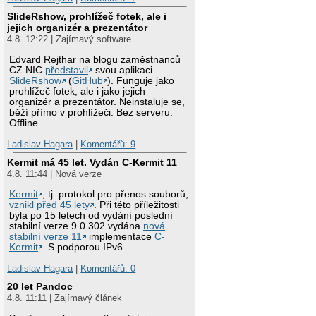
SlideRshow, prohlížeč fotek, ale i
jejich organizér a prezentátor
4.8. 12:22 | Zajímavý software
Edvard Rejthar na blogu zaměstnanců
CZ.NIC
představil
svou aplikaci
SlideRshow
(
GitHub
). Funguje jako
prohlížeč fotek, ale i jako jejich
organizér a prezentátor. Neinstaluje se,
běží přímo v prohlížeči. Bez serveru.
Offline.
Ladislav Hagara
|
Komentářů: 9
Kermit má 45 let. Vydán C-Kermit 11
4.8. 11:44 | Nová verze
Kermit
, tj. protokol pro přenos souborů,
vznikl před 45 lety
. Při této příležitosti
byla po 15 letech od vydání poslední
stabilní verze 9.0.302 vydána
nová
stabilní verze 11
implementace
C-
Kermit
. S podporou IPv6.
Ladislav Hagara
|
Komentářů: 0
20 let Pandoc
4.8. 11:11 | Zajímavý článek