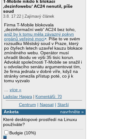
T-Mobile nikdo k blokaci
‚dezinfowebu‘ AC24 nenutil, píše
soud
3.8. 17:22 | Zajímavý článek
Firma T-Mobile blokovala
„dezinformační web“ AC24 bez toho,
aniž by k tomu měla závazný pokyn
orgánů veřejné moci
. Píše to ve svém
rozsudku Městský soud v Praze, který
po čtyřech letech uzavřel kauzu blokace
zmíněného webu. Operátor musí
uhradit škodu ve výši 35 tisíc korun.
Advokát společnosti T-Mobile se snažil i
u odvolacího senátu argumentovat tím,
že firma jednala v dobré víře, když na
stránky omezila přístup poté, co ji k
tomu vyzvalo
…
více »
Ladislav Hagara
|
Komentářů: 70
Centrum
|
Napsat
|
Starší
Anketa
navrhněte »
Které desktopové prostředí na Linuxu
používáte?
Budgie
(
10%
)