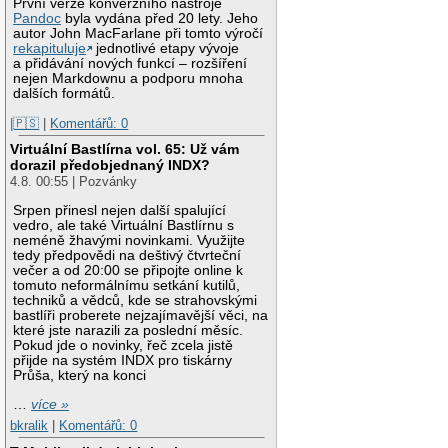
První verze konverzního nástroje
Pandoc
byla vydána před 20 lety. Jeho
autor John MacFarlane při tomto výročí
rekapituluje
jednotlivé etapy vývoje
a přidávání nových funkcí – rozšíření
nejen Markdownu a podporu mnoha
dalších formátů.
|🇵🇸
|
Komentářů: 0
Virtuální Bastlírna vol. 65: Už vám
dorazil předobjednaný INDX?
4.8. 00:55 | Pozvánky
Srpen přinesl nejen další spalující
vedro, ale také Virtuální Bastlírnu s
neméně žhavými novinkami. Využijte
tedy předpovědi na deštivý čtvrteční
večer a od 20:00 se připojte online k
tomuto neformálnímu setkání kutilů,
techniků a vědců, kde se strahovskými
bastlíři proberete nejzajímavější věci, na
které jste narazili za poslední měsíc.
Pokud jde o novinky, řeč zcela jistě
přijde na systém INDX pro tiskárny
Průša, který na konci
…
více »
bkralik
|
Komentářů: 0